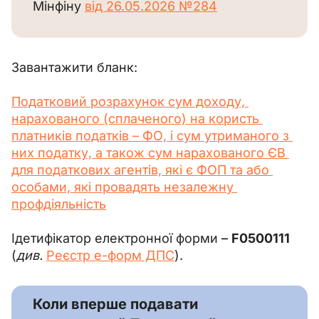
Мінфіну 
від 26.05.2026 №284
Завантажити бланк:
Податковий розрахунок сум доходу, 
нарахованого (сплаченого) на користь 
платників податків 
– 
ФО, і сум утриманого з 
них податку, а також сум нарахованого ЄВ 
для податкових агентів, які є ФОП та або 
особами, які провадять незалежну 
профдіяльність
Ідетифікатор електронної форми 
–
F0500111
(
див.
Реєстр е-форм ДПС
).
Коли вперше подавати