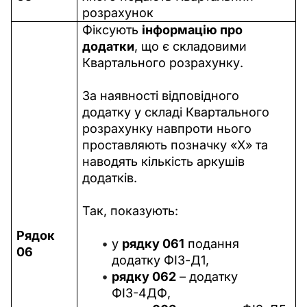
розрахунок 
Фіксують 
інформацію про 
додатки
,
що є складовими 
Квартального розрахунку.
За наявності відповідного 
додатку у складі Квартального 
розрахунку навпроти нього 
проставляють позначку «X» та 
наводять кількість аркушів 
додатків.
Так, показують:
Рядок 
у
рядку 061
подання
06
додатку ФІЗ-Д1,
рядку 062
– додатку
ФІЗ-4ДФ,