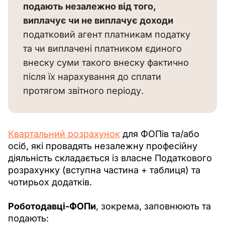
подають незалежно від того, 
виплачує чи не виплачує доходи
податковий агент платникам податку 
та чи виплачені платником єдиного 
внеску суми такого внеску фактично 
після їх нарахування до сплати 
протягом звітного періоду.
Квартальний розрахунок
 для ФОПів та/або 
осіб, які провадять незалежну професійну 
діяльність складається із власне Податкового 
розрахунку (вступна частина + таблиця) та 
чотирьох додатків.
Роботодавці-ФОПи
, зокрема, заповнюють та 
подають: