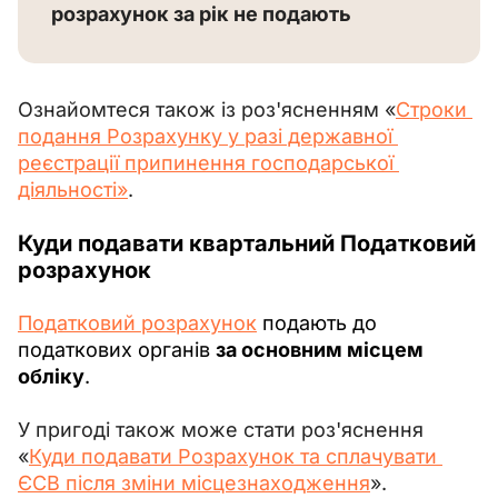
розрахунок за рік не подають
Ознайомтеся також із роз'ясненням «
Строки 
подання Розрахунку у разі державної 
реєстрації припинення господарської 
діяльності»
.
Куди
подавати квартальний Податковий
розрахунок
Податковий розрахунок
 подають до 
податкових органів 
за основним місцем 
обліку
.
У пригоді також може стати роз'яснення 
«
Куди подавати Розрахунок та сплачувати 
ЄСВ після зміни місцезнаходження
».