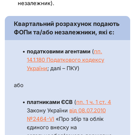
незалежник).
Квартальний розрахунок подають
ФОПи та/або незалежники, які є:
податковими агентами
(
пп.
14.1.180 Податкового кодексу
України
; далі – ПКУ)
або
платниками ЄСВ
(
пп. 1 ч. 1 ст. 4
Закону України
від 08.07.2010
№2464-VI
«Про збір та облік
єдиного внеску на