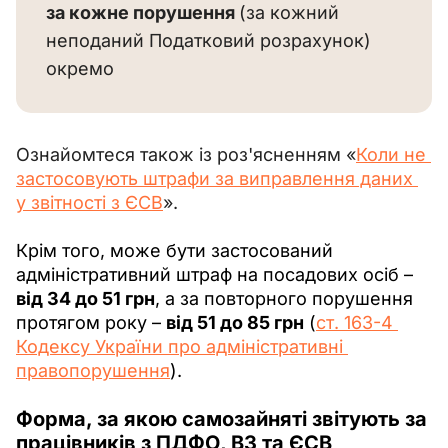
за кожне порушення 
(за кожний 
неподаний Податковий розрахунок) 
окремо
Ознайомтеся також із роз'ясненням «
Коли не 
застосовують штрафи за виправлення даних 
у звітності з ЄСВ
».
Крім того, може бути застосований 
адміністративний штраф на посадових осіб – 
від 34 до 51 грн
, а за повторного порушення 
протягом року – 
від 51 до 85 грн
 (
ст. 163-4 
Кодексу України про адміністративні 
правопорушення
).
Форма
, за якою самозайняті звітують за
працівників з ПДФО, ВЗ та ЄСВ