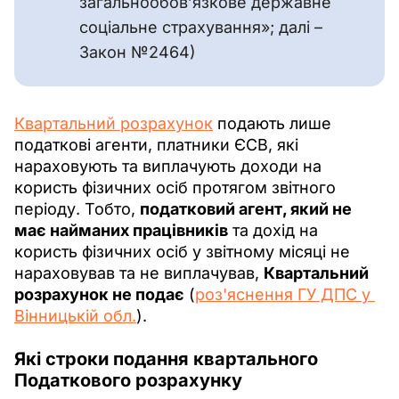
загальнообов’язкове державне
соціальне страхування»; далі –
Закон №2464)
Квартальний розрахунок
 подають лише 
податкові агенти, платники ЄСВ, які 
нараховують та виплачують доходи на 
користь фізичних осіб протягом звітного 
періоду. Тобто, 
податковий агент, який не 
має найманих працівників
 та дохід на 
користь фізичних осіб у звітному місяці не 
нараховував та не виплачував, 
Квартальний 
розрахунок не подає
 (
роз'яснення ГУ ДПС у 
Вінницькій обл.
).
Які
строки
подання квартального
Податкового розрахунку