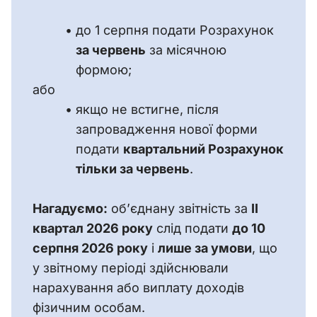
до 1 серпня подати Розрахунок
за червень
за місячною
формою;
або
якщо не встигне, після
запровадження нової форми
подати
квартальний Розрахунок
тільки за червень
.
Нагадуємо:
 об’єднану звітність за 
II 
квартал 2026 року
 слід подати 
до 10 
серпня 2026 року
 і 
лише за умови
, що 
у звітному періоді здійснювали 
нарахування або виплату доходів 
фізичним особам.