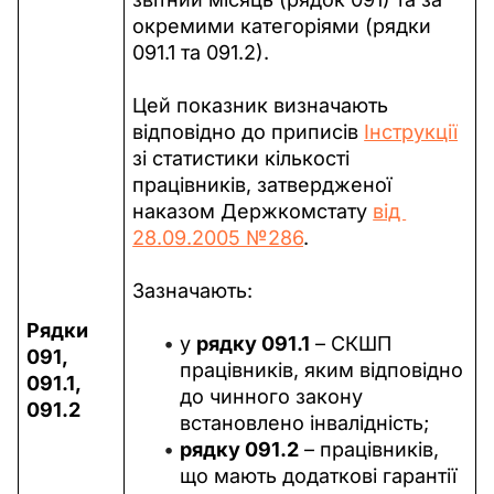
окремими категоріями (рядки 
091.1 та 091.2).
Цей показник визначають 
відповідно до приписів 
Інструкції
зі статистики кількості 
працівників, затвердженої 
наказом Держкомстату 
від 
28.09.2005 №286
.
Зазначають: 
Рядки 
у
рядку 091.1
– СКШП
091, 
працівників, яким відповідно
091.1, 
до чинного закону
091.2
встановлено інвалідність;
рядку 091.2
– працівників,
що мають додаткові гарантії