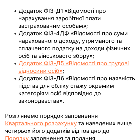
Додаток ФІЗ-Д1 «Відомості про
нарахування заробітної плати
застрахованим особам»;
Додаток ФІЗ-4ДФ «Відомості про суми
нарахованого доходу, утриманого та
сплаченого податку на доходи фізичних
осіб та військового збору»;
Додаток ФІЗ-Д5 «Відомості про трудові
відносини осіб»
;
Додаток ФІЗ-Д6 «Відомості про наявність
підстав для обліку стажу окремим
категоріям осіб відповідно до
законодавства».
Розглянемо порядок заповнення 
Квартального розрахунку
 та наведених вище 
чотирьох його додатків відповідно до 
Порядку
 заповнення та подання 