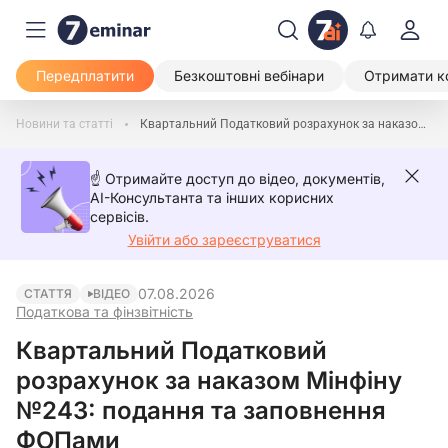
Передплатити
Безкоштовні вебінари
Отримати к
Новини та статті
Квартальний Податковий розрахунок за наказом Мінфіну №243: подання та заповнення ФОПами
☝️ Отримайте доступ до відео, документів,
AI-Консультанта та інших корисних
сервісів.
Увійти або зареєструватися
07.08.2026
СТАТТЯ
ВІДЕО
Податкова та фінзвітність
Квартальний Податковий
розрахунок за наказом Мінфіну
№243: подання та заповнення
ФОПами