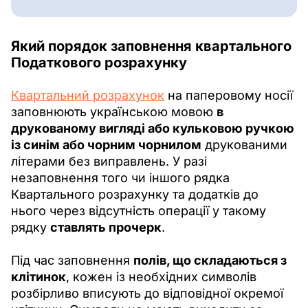
Який порядок
заповнення
квартального
Податкового розрахунку
Квартальний розрахунок
 на паперовому носії 
заповнюють українською мовою 
в 
друкованому вигляді або кульковою ручкою 
із синім або чорним чорнилом
 друкованими 
літерами без виправлень. У разі 
незаповнення того чи іншого рядка 
Квартального розрахунку та додатків до 
нього через відсутність операції у такому 
рядку 
ставлять прочерк
.
Під час заповнення 
полів, що складаються з 
клітинок
, кожен із необхідних символів 
розбірливо вписують до відповідної окремої 