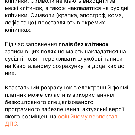
клітинки. Символи не мають виходити за 
межі клітинок, а також накладатися на сусідні 
клітинки. Символи (крапка, апостроф, кома, 
дефіс тощо) проставляють в окремих 
клітинках.
Під час заповнення 
полів без клітинок
записи в цих полях не мають накладатися на 
сусідні поля і перекривати службові написи 
на Квартальному розрахунку та додатках до 
них.
Квартальний розрахунок в електронній формі 
платник може скласти із використанням 
безкоштовного спеціалізованого 
програмного забезпечення, актуальні версії 
якого розміщені на 
офіційному вебпорталі 
ДПС
.