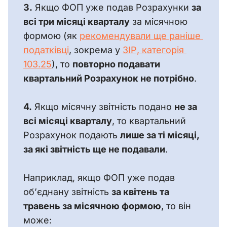
3.
 Якщо ФОП уже подав Розрахунки 
за 
всі три місяці кварталу
 за місячною 
формою (як 
рекомендували ще раніше 
податківці
, зокрема у 
ЗІР, категорія 
103.25
), то 
повторно подавати 
квартальний Розрахунок не потрібно
.
4.
 Якщо місячну звітність подано 
не за 
всі місяці кварталу
, то квартальний 
Розрахунок подають 
лише за ті місяці, 
за які звітність ще не подавали
.
Наприклад, якщо ФОП уже подав 
об’єднану звітність 
за квітень та 
травень за місячною формою
, то він 
може: