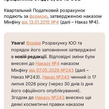
Квартальний Податковий розрахунок 
подають за 
формою
, затвердженою наказом 
Мінфіну 
від 13.01.2015 №4
 (далі – Наказ №4). 
Увага!
Форма
 Розрахунку ЮО та 
порядок його заповнення затверджені 
в 
новій редакції
. Відповідні зміни були 
внесені до 
Наказу №4
 наказом 
Мінфіну 
від 07.05.2026 №243
 (далі – 
Наказ №243). 
Наказ №243
 чинний із 17 
липня 2026 року (через 30 днів із дня 
його офіційного опублікування). 
Згодом до 
Наказу №243
 внесено ще 
деякі косметичні правки наказом 