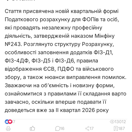
Стаття присвячена новій квартальній формі
Податкового розрахунку для ФОПів та осіб,
які провадять незалежну професійну
діяльність, затвердженій наказом Мінфіну
№243. Розглянуто структуру Розрахунку,
особливості заповнення додатків ФІЗ-Д1,
ФІЗ-4ДФ, ФІЗ-Д5 і ФІЗ-Д6, правила
відображення ЄСВ, ПДФО та військового
збору, а також нюанси виправлення помилок.
Зважаючи на об’ємність і новизну форми,
ознайомитися з правилами її складання варто
завчасно, оскільки вперше подавати її
доведеться вже за ІІ квартал 2026 року
13012
37
16
17
187