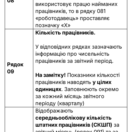
08
використовує працю найманих 
працівників, то в рядку 081 
«роботодавець» проставляє 
позначку «Х»
Кількість працівників.
У відповідних рядках зазначають 
інформацію про чисельність 
працівників за звітний період.
Рядок 
09
На замітку!
 Показники кількості 
працівників наводять 
у цілих 
одиницях
. Заповнюють окремо 
за кожний місяць звітного 
періоду (кварталу)
Відображають 
середньооблікову кількість 
штатних працівників (СКШП)
 за 
звітний місяць (рядок 091) та за 