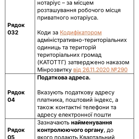
нотаріус – за місцем 
розташування робочого місця 
приватного нотаріуса.
Рядок 
032
Коди за 
Кодифікатором
адміністративно-територіальних 
одиниць та територій 
територіальних громад 
(КАТОТТГ) затверджено наказом 
Мінрозвитку 
від 26.11.2020 №290
Податкова адреса. 
Рядок 
Вказують податкову адресу 
04
платника, поштовий індекс, а 
також контактні телефони та 
адресу електронної пошти
Зазначають 
найменування 
Рядок 
контролюючого органу
, до 
05
якого подають Квартальний 