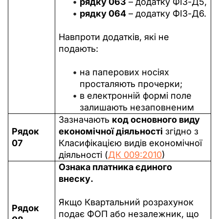
рядку 063
– додатку ФІЗ-Д5,
рядку 064
– додатку ФІЗ-Д6.
Навпроти додатків, які не 
подають:
на паперових носіях
просталяють прочерки;
в електронній формі поле
залишають незаповненим
Зазначають 
код основного виду 
Рядок 
економічної діяльності
 згідно з 
07
Класифікацією видів економічної 
діяльності (
ДК 009:2010
)
Ознака платника єдиного 
внеску.
Якщо Квартальний розрахунок 
Рядок 
подає ФОП або незалежник, що 