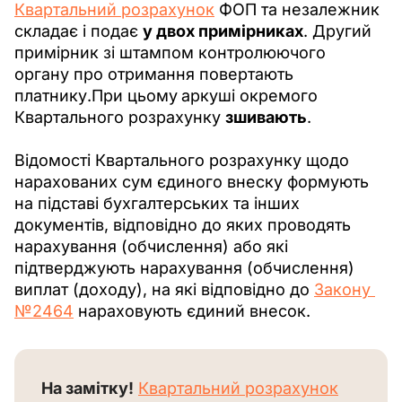
Квартальний розрахунок
 ФОП та незалежник 
складає і подає 
у двох примірниках
. Другий 
примірник зі штампом контролюючого 
органу про отримання повертають 
платнику.При цьому
аркуші окремого 
Квартального розрахунку 
зшивають
.
Відомості Квартального розрахунку щодо 
нарахованих сум єдиного внеску формують 
на підставі бухгалтерських та інших 
документів, відповідно до яких проводять 
нарахування (обчислення) або які 
підтверджують нарахування (обчислення) 
виплат (доходу), на які відповідно до 
Закону 
№2464
 нараховують єдиний внесок.
На замітку!
Квартальний розрахунок