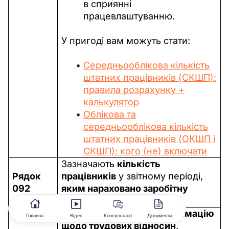
в сприянні
працевлаштуванню.
У пригоді вам можуть стати:
Середньооблікова кількість
штатних працівників (СКШП):
правила розрахунку +
калькулятор
Облікова та
середньооблікова кількість
штатних працівників (ОКШП і
СКШП): кого (не) включати
Зазначають 
кількість 
Рядок 
працівників
 у звітному періоді, 
092
яким нараховано заробітну 
плату 
Наводять 
додаткову інформацію 
Головна
Відео
Консультації
Документи
щодо трудових відносин
.