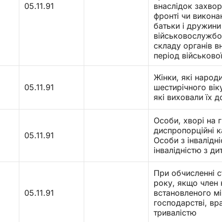
05.11.91
внаслідок захвор
фронті чи викона
батьки і дружини
військовослужбов
складу органів вн
період військово
Жінки, які народи
05.11.91
шестирічного віку
які виховали їх д
Особи, хворі на г
диспропорційні к
05.11.91
Особи з інвалідні
інвалідністю з ди
При обчисленні с
року, якщо член 
2
05.11.91
встановленого мі
господарстві, вр
тривалістю