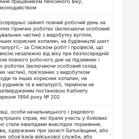
ення працівником пенсійного віку,
аконодавством
осередньо зайняті повний робочий день на
ритих гірничих роботах (включаючи особовий
увальних частин) з видобутку вугілля,
інших корисних копалин, на будівництві шахт
еталургії,- за Списком робіт і професій, що
енсію незалежно від віку при безпосередній
гом повного робочого дня на підземних і
чих роботах (включаючи особовий склад
их частин), пов’язаних з видобутком
 руди та інших корисних копалин, на
і рудників та в металургії, терміном не
 затвердженим постановою Кабінету
 березня 1994 року № 202
вці, особи начальницького і рядового
нутрішніх справ, які брали участь у бойових
 які стали інвалідами внаслідок поранення,
тва, одержаних при захисті Батьківщини, або
ших обов’язків військової служби, або