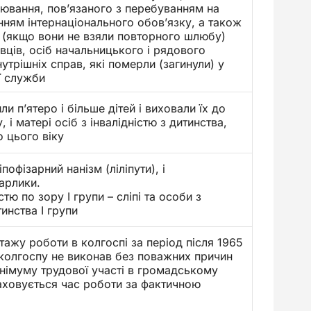
ювання, пов’язаного з перебуванням на
нням інтернаціонального обов’язку, а також
 (якщо вони не взяли повторного шлюбу)
ців, осіб начальницького і рядового
утрішніх справ, які померли (загинули) у
ї служби
ли п’ятеро і більше дітей і виховали їх до
, і матері осіб з інвалідністю з дитинства,
о цього віку
іпофізарний нанізм (ліліпути), і
арлики.
стю по зору I групи – сліпі та особи з
тинства I групи
тажу роботи в колгоспі за період після 1965
колгоспу не виконав без поважних причин
німуму трудової участі в громадському
аховується час роботи за фактичною