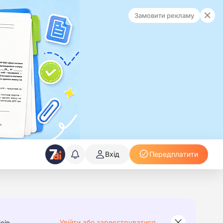
Замовити рекламу
Вхід
Передплатити
Увійти або зареєструватися
сів.