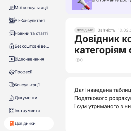
Мої консультації
АІ-Консультант
Звітність
10.02
ДОВІДНИК
Новини та статті
Довідник ко
Безкоштовні вебінари
категоріям 
Відеонавчання
0
Професії
Консультації
Далі наведена таблиц
Документи
Податкового розрахун
і сум утриманого з н
Інструменти
Довідники