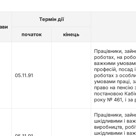
Термін дії
ави
початок
кінець
Працівники, зайн
роботах, на робо
важкими умовами 
професій, посад 
05.11.91
роботах з особл
умовами праці, з
право на пенсію 
постановою Кабін
року № 461, і за
Працівники, зайн
шкідливими і ва
виробництв, робіт
шкідливими і важ