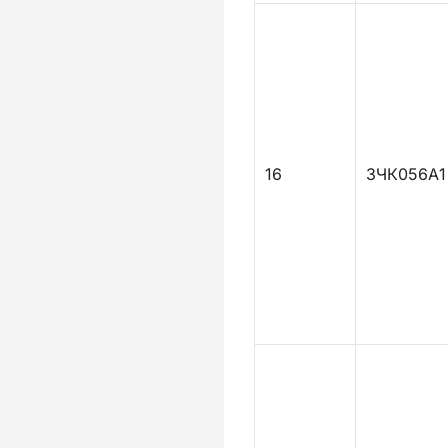
16
ЗЧК056А1