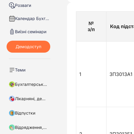
Розваги
Календар Бухгалтера
№
Код підст
з/п
Виїзні семінари
Теми
1
ЗПЗ013А1
Бухгалтерський облік
Лікарняні, декретні
Відпустки
Відрядження, підзвітні кошти