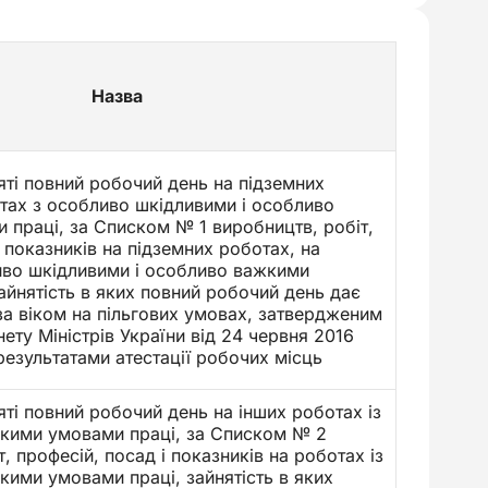
Назва
яті повний робочий день на підземних
тах з особливо шкідливими і особливо
праці, за Списком № 1 виробництв, робіт,
і показників на підземних роботах, на
иво шкідливими і особливо важкими
айнятість в яких повний робочий день дає
за віком на пільгових умовах, затвердженим
ету Міністрів України від 24 червня 2016
 результатами атестації робочих місць
яті повний робочий день на інших роботах із
жкими умовами праці, за Списком № 2
, професій, посад і показників на роботах із
кими умовами праці, зайнятість в яких