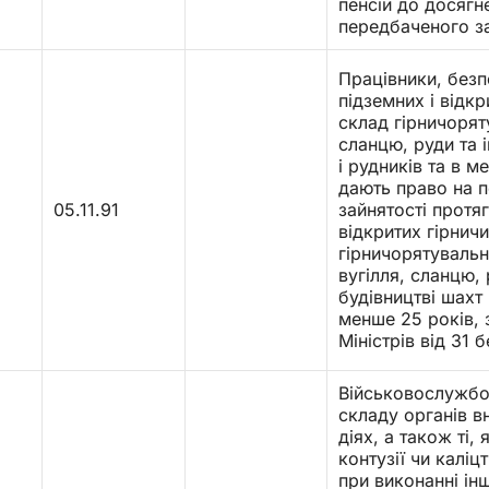
пенсій до досягн
передбаченого з
Працівники, безп
підземних і відк
склад гірничорят
сланцю, руди та 
і рудників та в м
дають право на п
05.11.91
зайнятості протя
відкритих гірни
гірничорятувальн
вугілля, сланцю,
будівництві шахт 
менше 25 років,
Міністрів від 31
Військовослужбо
складу органів в
діях, а також ті,
контузії чи каліц
при виконанні ін