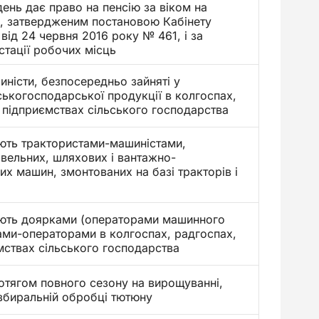
ень дає право на пенсію за віком на
х, затвердженим постановою Кабінету
 від 24 червня 2016 року № 461, і за
стації робочих місць
ністи, безпосередньо зайняті у
ськогосподарської продукції в колгоспах,
 підприємствах сільського господарства
юють трактористами-машиністами,
вельних, шляхових і вантажно-
х машин, змонтованих на базі тракторів і
юють доярками (операторами машинного
ами-операторами в колгоспах, радгоспах,
мствах сільського господарства
ротягом повного сезону на вирощуванні,
язбиральній обробці тютюну