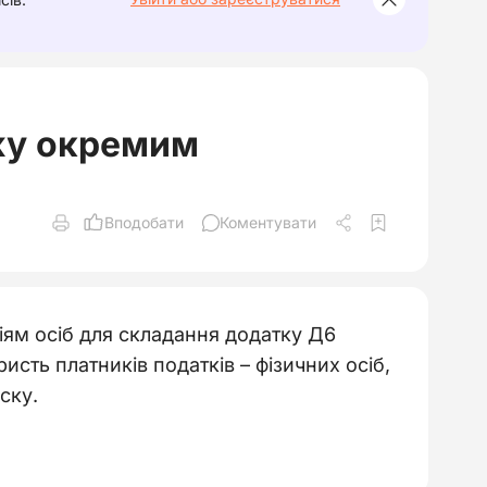
ажу окремим
Вподобати
Коментувати
іям осіб для складання додатку Д6
сть платників податків – фізичних осіб,
ску.