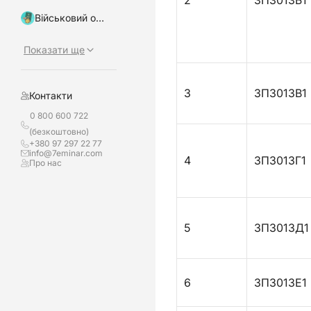
2
ЗПЗ013Б1
Військовий облік, бронювання
Показати ще
3
ЗПЗ013В1
Контакти
0 800 600 722
(безкоштовно)
+380 97 297 22 77
info@7eminar.com
4
ЗПЗ013Г1
Про нас
5
ЗПЗ013Д1
6
ЗПЗ013Е1