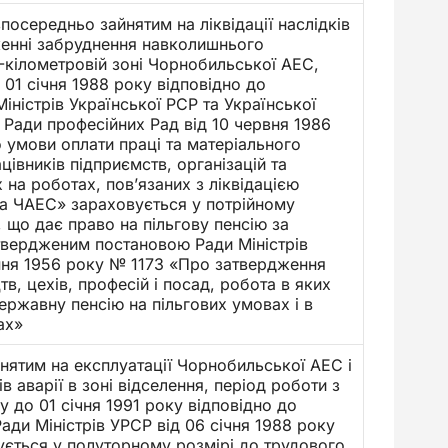
посередньо зайнятим на ліквідації наслідків
женні забруднення навколишнього
кілометровій зоні Чорнобильської АЕС,
 01 січня 1988 року відповідно до
іністрів Української РСР та Української
 Ради професійних Рад від 10 червня 1986
умови оплати праці та матеріального
цівників підприємств, організацій та
 на роботах, пов’язаних з ліквідацією
 на ЧАЕС» зараховується у потрійному
, що дає право на пільгову пенсію за
твердженим постановою Ради Міністрів
пня 1956 року № 1173 «Про затвердження
в, цехів, професій і посад, робота в яких
ержавну пенсію на пільгових умовах і в
ах»
нятим на експлуатації Чорнобильської АЕС і
ків аварії в зоні відселення, період роботи з
у до 01 січня 1991 року відповідно до
ди Міністрів УРСР від 06 січня 1988 року
ється у полуторному розмірі до трудового