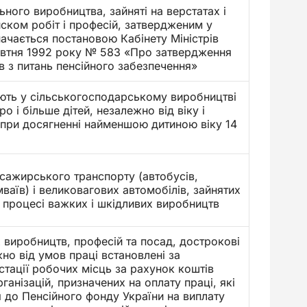
ьного виробництва, зайняті на верстатах і
ском робіт і професій, затвердженим у
ачається постановою Кабінету Міністрів
жовтня 1992 року № 583 «Про затвердження
в з питань пенсійного забезпечення»
ють у сільськогосподарському виробництві
ро і більше дітей, незалежно від віку і
 при досягненні найменшою дитиною віку 14
асажирського транспорту (автобусів,
мваїв) і великовагових автомобілів, зайнятих
 процесі важких і шкідливих виробництв
 виробництв, професій та посад, дострокові
жно від умов праці встановлені за
стації робочих місць за рахунок коштів
ганізацій, призначених на оплату праці, які
 до Пенсійного фонду України на виплату