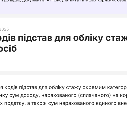
.2025
дів підстав для обліку ст
осіб
я кодів підстав для обліку стажу окремим категор
ку сум доходу, нарахованого (сплаченого) на кори
их податку, а також сум нарахованого єдиного вне