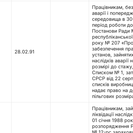
Працівникам, без
аварії і поперед
середовища в 30-
період роботи до
Постанови Ради М
республіканської
року № 207 «Про 
забезпечення пра
28.02.91
установ, зайнятих
наслідків аварії
розмірі до стажу
Списком № 1, за
СРСР від 22 сер
списків виробницт
надає право на д
пільгових розмір
Працівникам, зай
ліквідації наслід
01 січня 1988 рок
розпорядження Ра
№ 12-рс зарахову