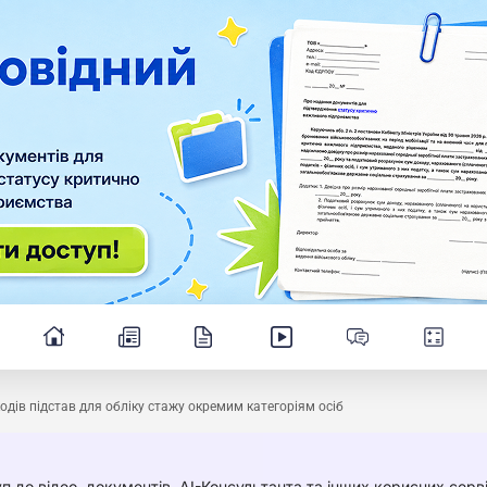
одів підстав для обліку стажу окремим категоріям осіб
п до відео, документів, AI-Консультанта та інших корисних серві