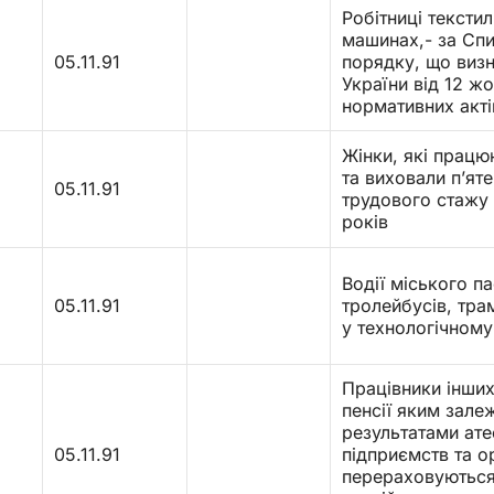
Робітниці текстил
машинах,- за Спи
05.11.91
порядку, що визн
України від 12 
нормативних акті
Жінки, які працю
та виховали п’яте
05.11.91
трудового стажу
років
Водії міського п
05.11.91
тролейбусів, тра
у технологічному
Працівники інших
пенсії яким зале
результатами ате
05.11.91
підприємств та ор
перераховуються