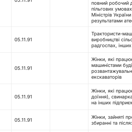
05.11.91
повний робочий д
пільгових умова
Міністрів України
результатами ате
Трактористи-маши
05.11.91
виробництві сіль
радгоспах, інших
Жінки, які прац
машиністами буді
05.11.91
розвантажувальни
екскаваторів
Жінки, які прац
05.11.91
доїння), свинарк
на інших підприє
Жінки, зайняті п
05.11.91
збиранні та післ