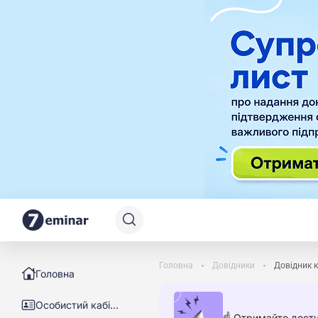
Головна
Довідники
Довідник к
Головна
Особистий кабінет
☝️ Отримайте досту