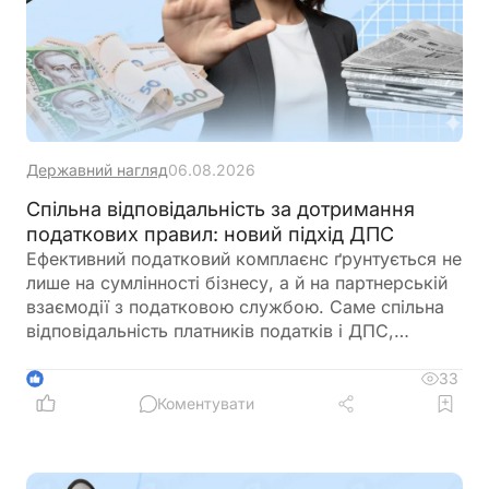
Державний нагляд
06.08.2026
Спільна відповідальність за дотримання
податкових правил: новий підхід ДПС
Ефективний податковий комплаєнс ґрунтується не
лише на сумлінності бізнесу, а й на партнерській
взаємодії з податковою службою. Саме спільна
відповідальність платників податків і ДПС,
превентивний підхід та якісна інформаційна
підтримка допомагають мінімізувати податкові
33
1
ризики та запобігати порушенням ще до їх
Коментувати
виникнення