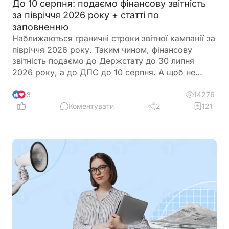
До 10 серпня: подаємо фінансову звітність
за півріччя 2026 року + статті по
заповненню
Наближаються граничні строки звітної кампанії за
півріччя 2026 року. Таким чином, фінансову
звітність подаємо до Держстату до 30 липня
2026 року, а до ДПС до 10 серпня. А щоб не
загубитися в рядках та формах, ми зібрали все в
одному місці
14276
13
Коментувати
2
121