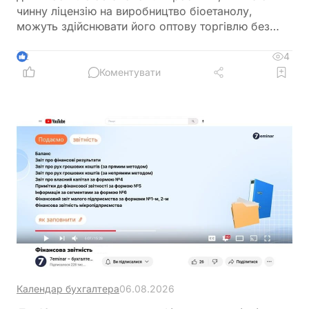
чинну ліцензію на виробництво біоетанолу,
можуть здійснювати його оптову торгівлю без
оформлення окремої ліцензії. Водночас для
імпорту, експорту та інших операцій із
4
2
біоетанолом закон встановлює окремі вимоги, а
Коментувати
його роздрібний продаж в Україні залишається
забороненим
Календар бухгалтера
06.08.2026