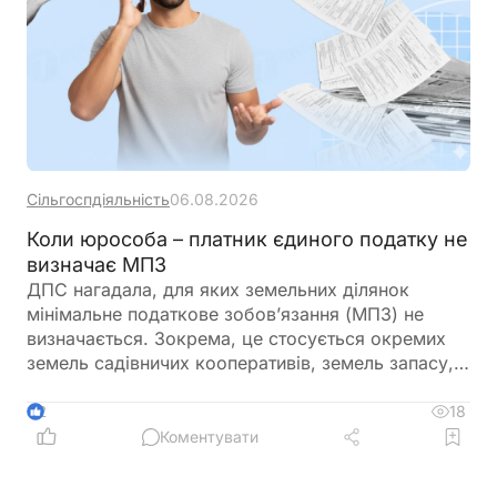
Сільгоспдіяльність
06.08.2026
Коли юрособа – платник єдиного податку не
визначає МПЗ
ДПС нагадала, для яких земельних ділянок
мінімальне податкове зобов’язання (МПЗ) не
визначається. Зокрема, це стосується окремих
земель садівничих кооперативів, земель запасу,
невитребуваних паїв, земель у зонах відчуження,
ділянок у межах населених пунктів, а також
18
2
земель, що перебувають у консервації чи
Коментувати
забруднені вибухонебезпечними предметами.
Водночас при розрахунку МПЗ необхідно