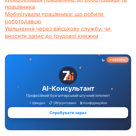
працівника
Мобілізували працівника: що робити 
роботодавцю
Увільнення через військову службу: чи 
вносити запис до трудової книжки