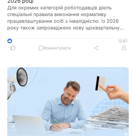
2026 році
Для окремих категорій роботодавців діють
спеціальні правила виконання нормативу
працевлаштування осіб з інвалідністю. Із 2026
року також запроваджено нову щоквартальну
звітність і змінено порядок сплати цільового
внеску у разі невиконання нормативу
81
1
Коментувати