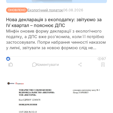
Екологічний податок
06.08.2026
ОНОВЛЕНО
Нова декларація з екоподатку: звітуємо за
IV квартал – пояснює ДПС
Мінфін оновив форму декларації з екологічного
податку, а ДПС вже роз'яснила, коли її потрібно
застосовувати. Попри набрання чинності наказом
у липні, звітувати за новою формою слід не
одразу. Розповідаємо, за який період уперше
подаватиметься оновлена декларація та які зміни
97
5
внесено до її форми
Коментувати