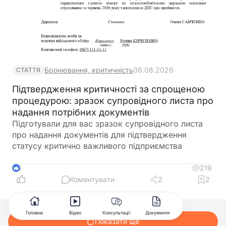
Бронювання, критичність
06.08.2026
СТАТТЯ
Підтвердження критичності за спрощеною
процедурою: зразок супровідного листа про
надання потрібних документів
Підготували для вас зразок супровідного листа
про надання документів для підтвердження
статусу критично важливого підприємства
219
5
Коментувати
2
2
Головна
Відео
Консультації
Документи
Показати ще