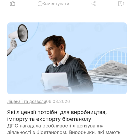
виплату дивідендів та інвестиційні правила.
Коментувати
1
Розбираємо ключові умови, ризики та практичні
нюанси для бізнесу
Ліцензії та дозволи
06.08.2026
Які ліцензії потрібні для виробництва,
імпорту та експорту біоетанолу
ДПС нагадала особливості ліцензування
діяльності з біоетанолом. Виробники, які мають