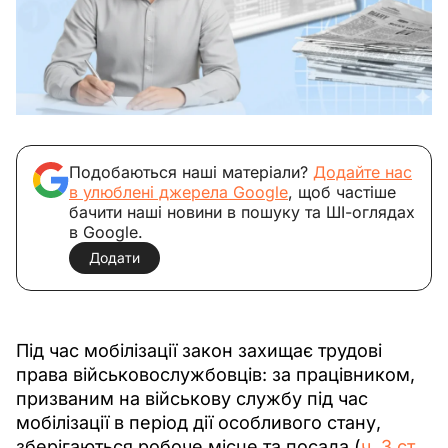
Подобаються наші матеріали?
Додайте нас
в улюблені джерела Google
, щоб частіше
бачити наші новини в пошуку та ШІ-оглядах
в Google.
Додати
Під час мобілізації закон захищає трудові 
права військовослужбовців: за працівником, 
призваним на військову службу під час 
мобілізації в період дії особливого стану, 
зберігаються робоче місце та посада (
ч. 3 ст. 