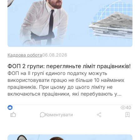
Кадрова робота
06.08.2026
ФОП 2 групи: перегляньте ліміт працівників!
ФОП на ІІ групі єдиного податку можуть
використовувати працю не більше 10 найманих
працівників. При цьому до цього ліміту не
включаються працівники, які перебувають у
відпустці у зв’язку з вагітністю та пологами або у
відпустці для догляду за дитиною. Перед
40
2
оформленням нового працівника варто
Коментувати
перевірити, чи не буде перевищено встановлену
законодавством граничну кількість найманих осіб