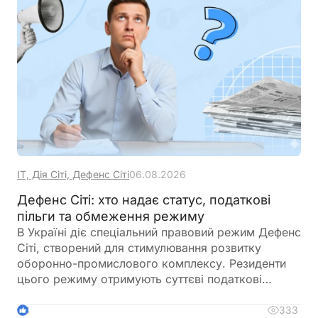
ІТ, Дія Сіті, Дефенс Сіті
06.08.2026
Дефенс Сіті: хто надає статус, податкові
пільги та обмеження режиму
В Україні діє спеціальний правовий режим Дефенс
Сіті, створений для стимулювання розвитку
оборонно-промислового комплексу. Резиденти
цього режиму отримують суттєві податкові
пільги, однак разом із ними – жорсткі вимоги до
цільового використання прибутку, обмеження на
333
4