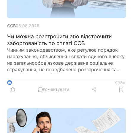
ЄСВ
06.08.2026
Чи можна розстрочити або відстрочити
заборгованість по сплаті ЄСВ
Чинним законодавством, яке регулює порядок
нарахування, обчислення і сплати єдиного внеску
на загальнообов’язкове державне соціальне
страхування, не передбачено розстрочення та
відстрочення заборгованості по сплаті єдиного
внеску
75
2
Коментувати