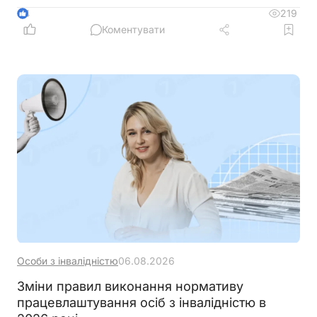
ветеранів з інвалідністю, уточнити вимоги до
219
4
документів та умов оплати праці, а також
Коментувати
запровадити механізми контролю, щоб запобігти
зловживанням і подвійного фінансування
Особи з інвалідністю
06.08.2026
Зміни правил виконання нормативу
працевлаштування осіб з інвалідністю в