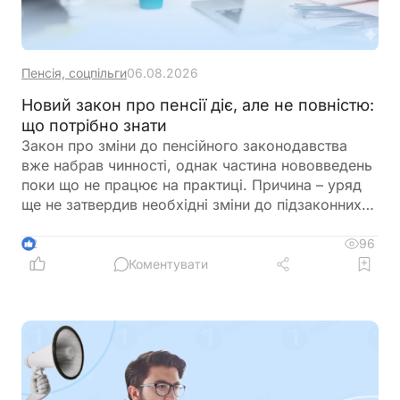
Пенсія, соцпільги
06.08.2026
Новий закон про пенсії діє, але не повністю:
що потрібно знати
Закон про зміни до пенсійного законодавства
вже набрав чинності, однак частина нововведень
поки що не працює на практиці. Причина – уряд
ще не затвердив необхідні зміни до підзаконних
актів, які мають визначити порядок застосування
нових правил щодо підтвердження страхового
96
2
стажу та призначення пенсій
Коментувати