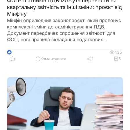
ФОП-платників ПДВ можуть перевести на
квартальну звітність та інші зміни: проєкт від
Мінфіну
Мінфін оприлюднив законопроєкт, який пропонує
комплексні зміни до адміністрування ПДВ.
Документ передбачає спрощення звітності для
ФОП, нові правила складання податкових
накладних, збільшення порогу для перевірок
бюджетного відшкодування та запровадження
435
1
квартального звітного періоду для підприємців –
Коментувати
1
5
платників ПДВ