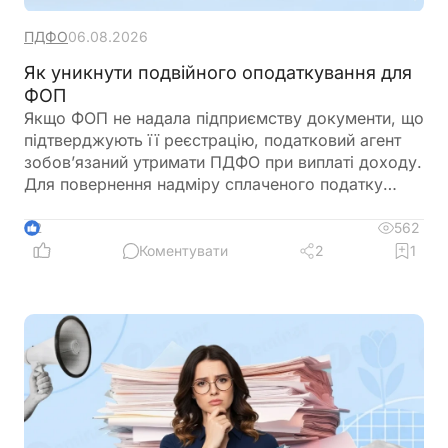
ПДФО
06.08.2026
Як уникнути подвійного оподаткування для
ФОП
Якщо ФОП не надала підприємству документи, що
підтверджують її реєстрацію, податковий агент
зобов’язаний утримати ПДФО при виплаті доходу.
Для повернення надміру сплаченого податку
ФОП подає річну декларацію про майновий стан і
доходи, де відображає отриманий дохід та
562
2
утриманий податок. Податкова служба, після
Коментувати
2
1
перевірки, може повернути надміру сплачені
суми