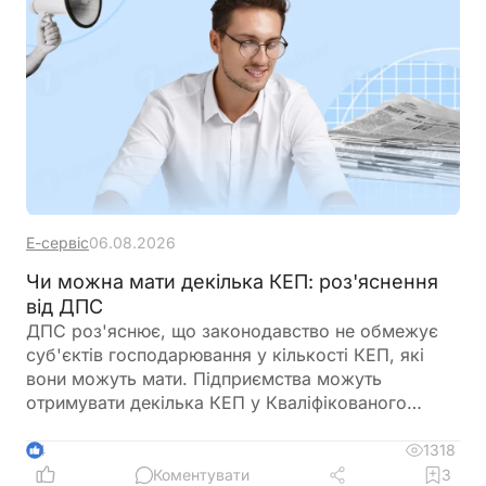
Е-сервіс
06.08.2026
Чи можна мати декілька КЕП: роз'яснення
від ДПС
ДПС роз'яснює, що законодавство не обмежує
суб'єктів господарювання у кількості КЕП, які
вони можуть мати. Підприємства можуть
отримувати декілька КЕП у Кваліфікованого
надавача електронних довірчих послуг ДПС
України
1318
4
Коментувати
3