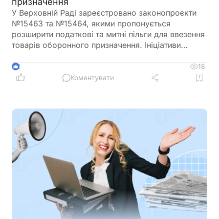
призначення
У Верховній Раді зареєстровано законопроєкти
№15463 та №15464, якими пропонується
розширити податкові та митні пільги для ввезення
товарів оборонного призначення. Ініціативи
передбачають поширення звільнення від ПДВ та
ввізного мита на поставки, що фінансуються
18
2
іноземними державами, міжнародними
Коментувати
організаціями або в межах програм міжнародної
допомоги, а також розширюють перелік
підприємств, які зможуть скористатися такими
пільгами