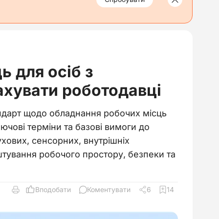
ь для осіб з
рахувати роботодавці
андарт щодо обладнання робочих місць
ключові терміни та базові вимоги до
ухових, сенсорних, внутрішніх
штування робочого простору, безпеки та
Вподобати
Коментувати
6
14