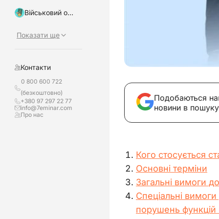
Військовий облік, бронювання
Показати ще
Контакти
0 800 600 722
(безкоштовно)
Подобаються на
+380 97 297 22 77
новини в пошуку
info@7eminar.com
Про нас
Кого стосується с
Основні терміни
Загальні вимоги д
Спеціальні вимоги 
порушень функцій 