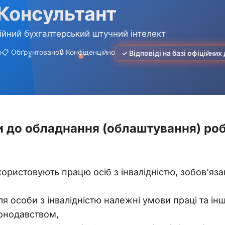
и до обладнання (облаштування) роб
користовують працю осіб з інвалідністю, зобов'язан
я особи з інвалідністю належні умови праці та інші
онодавством,