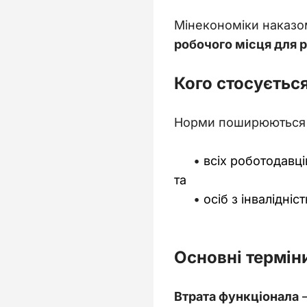
Мінекономіки наказом
робочого місця для р
Кого стосуєтьс
Норми поширюються н
всіх роботодавці
та 
осіб з інвалідніс
Основні термін
Втрата функціонала