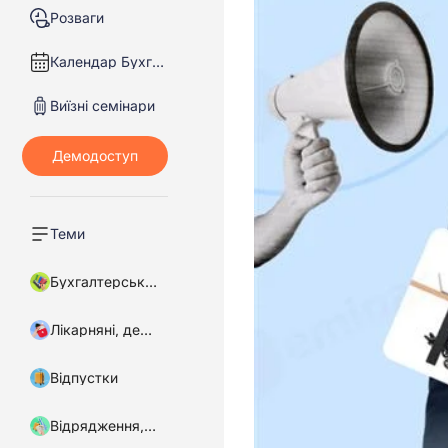
Розваги
Календар Бухгалтера
Виїзні семінари
Теми
Бухгалтерський облік
Лікарняні, декретні
Відпустки
Відрядження, підзвітні кошти