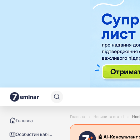
Головна
Новини та статті
Нові
Головна
Особистий кабінет
🤖 АІ-Консультант 