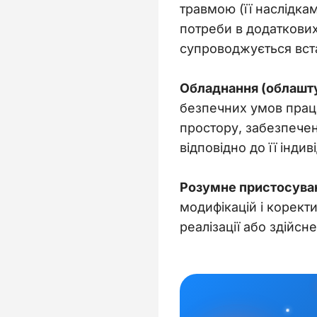
травмою (її наслідка
потреби в додаткових 
супроводжується вста
Обладнання (облашту
безпечних умов праці
простору, забезпече
відповідно до її інди
Розумне пристосува
модифікацій і корект
реалізації або здійс