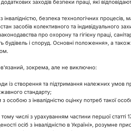
додаткових заходів безпеки праці, які відповідають
 з інвалідністю, безпека технологічних процесів, 
стан засобів колективного та індивідуального зах
законодавства про охорону та гігієну праці, саніт
ть будівель і споруд. Основні положення», а так
ом.
в'язаний, зокрема, але не виключно:
ди із створення та підтримання належних умов пра
жавного стандарту;
 з особою з інвалідністю оцінку потреб такої ос
 тому числі з урахуванням частини першої статті 1
еності осіб з інвалідністю в Україні», розумне пр