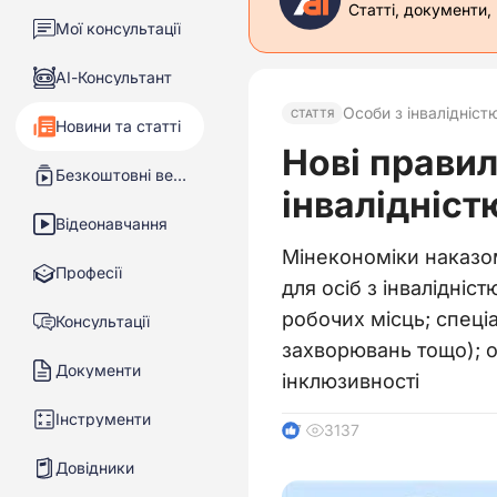
Статті, документи,
Мої консультації
АІ-Консультант
Особи з інвалідніст
СТАТТЯ
Новини та статті
Нові правил
Безкоштовні вебінари
інвалідніст
Відеонавчання
Мінекономіки наказо
Професії
для осіб з інвалідніс
робочих місць; спеці
Консультації
захворювань тощо); о
Документи
інклюзивності
Інструменти
3137
7
Довідники