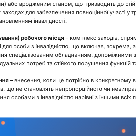
ми) або вродженим станом, що призводить до стій
заходах для забезпечення повноцінної участі у тр
новленням інвалідності.
вання) робочого місця
– 
комплекс заходів, спря
 для особи з інвалідністю, що включає, зокрема, 
ння спеціалізованим обладнанням, допоміжними 
відуальних потреб та стійкого порушення функцій т
ння
– 
внесення, коли це потрібно в конкретному в
ив, що не становлять непропорційного чи невиправ
нення особами з інвалідністю нарівні з іншими вс