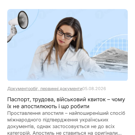
податкові наслідки залежать від подальшої долі
транспортного засобу: його повернення,
знищення або виплати компенсації
Документообіг, первинні документи
05.08.2026
Паспорт, трудова, військовий квиток – чому
їх не апостилюють і що робити
Проставлення апостиля – найпоширеніший спосіб
міжнародного підтвердження українських
документів, однак застосовується не до всіх
категорій. Апостиль не ставиться на оригінали