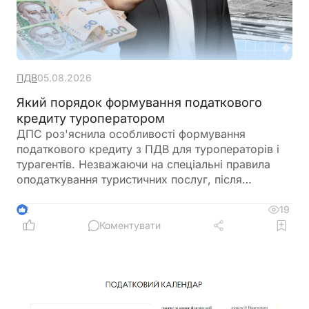
ПДВ
05.08.2026
Який порядок формування податкового
кредиту туроператором
ДПС роз'яснила особливості формування
податкового кредиту з ПДВ для туроператорів і
турагентів. Незважаючи на спеціальні правила
оподаткування туристичних послуг, після
запровадження системи електронного
адміністрування ПДВ податковий кредит
19
2
формується за загальними нормами Податкового
Коментувати
кодексу. До нього включаються всі суми ПДВ,
сплачені при придбанні товарів і послуг, що
використовуються у туристичній діяльності