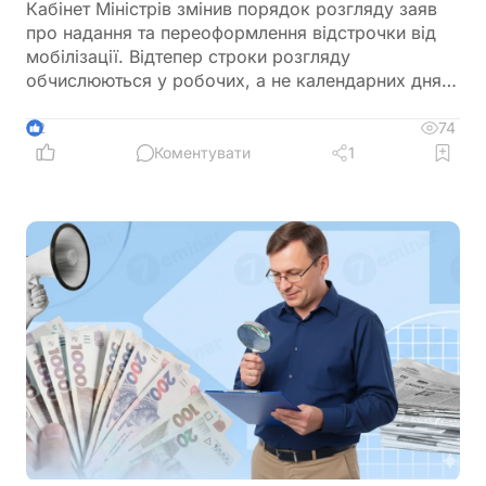
Кабінет Міністрів змінив порядок розгляду заяв
про надання та переоформлення відстрочки від
мобілізації. Відтепер строки розгляду
обчислюються у робочих, а не календарних днях,
що фактично подовжує час очікування рішення.
Нові правила застосовуються до заяв, які
74
2
подаються через ЦНАП для розгляду комісіями
Коментувати
1
при ТЦК та СП. Водночас до завершення
розгляду заяви зберігається заборона на
мобілізацію, однак заявникам варто самостійно
контролювати статус розгляду, щоб не
пропустити можливу відмову