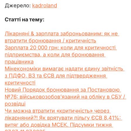
Джерело: 
kadroland
Статті на тему:
Лікарняні & зарплата заброньованим: як не 
втратити бронювання / критичність
Зарплата 20 000 грн: коли для критичності 
підприємства, а коли для бронювання 
працівника
Мінекономіки вимагає надати єдину звітність 
з ПДФО, ВЗ та ЄСВ для підтвердження 
критичності
Новий Порядок бронювання за Постановою 
№76: військовозобов’язаний на обліку в СБУ / 
розвідці
Чи можна втратити «критичність» через 
лікарняний?! Як врятувати пільгу ЄСВ 8,41%: 
витяг або довідка МСЕК. Підсумки тижня 