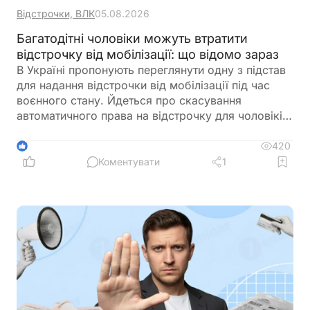
Відстрочки, ВЛК
05.08.2026
Багатодітні чоловіки можуть втратити
відстрочку від мобілізації: що відомо зараз
В Україні пропонують переглянути одну з підстав
для надання відстрочки від мобілізації під час
воєнного стану. Йдеться про скасування
автоматичного права на відстрочку для чоловіків,
які мають на утриманні трьох і більше дітей віком
до 18 років. Відповідне звернення адресоване
420
1
Кабінету Міністрів із пропозицією підготувати
Коментувати
1
законодавчі зміни та привести у відповідність
підзаконні акти