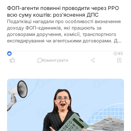
ФОП-агенти повинні проводити через РРО
всю суму коштів: роз'яснення ДПС
Податківці нагадали про особливості визначення
доходу ФОП-єдинників, які працюють за
договорами доручення, комісії, транспортного
експедирування чи агентськими договорами. Для
цілей оподаткування доходом таких підприємців
є лише сума отриманої винагороди. Водночас при
45
1
здійсненні розрахункових операцій через РРО
Коментувати
або ПРРО необхідно проводити всю суму коштів,
отриману від клієнта, а не лише агентську
винагороду. ДПС також наголосила, що
застосування РРО/ПРРО для таких ФОП є
обов'язковим незалежно від обсягу доходу,
якщо вони не використовують виключно
безготівкові розрахунки