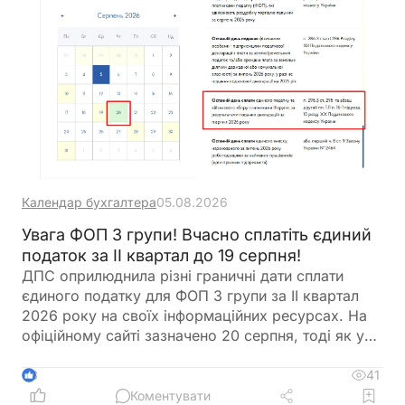
Календар бухгалтера
05.08.2026
Увага ФОП 3 групи! Вчасно сплатіть єдиний
податок за ІІ квартал до 19 серпня!
ДПС оприлюднила різні граничні дати сплати
єдиного податку для ФОП 3 групи за ІІ квартал
2026 року на своїх інформаційних ресурсах. На
офіційному сайті зазначено 20 серпня, тоді як у
ЗІР – 19 серпня. Аналіз норм Податкового
кодексу свідчить, що правильною граничною
41
3
датою є саме 19 серпня 2026 року. Щоб уникнути
Коментувати