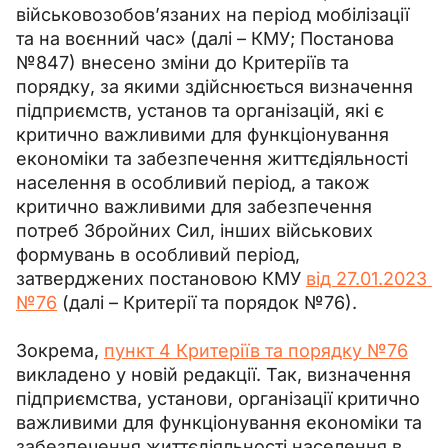
військовозобов’язаних на період мобілізації 
та на воєнний час» (далі – КМУ; Постанова 
№847) внесено зміни до Критеріїв та 
порядку, за якими здійснюється визначення 
підприємств, установ та організацій, які є 
критично важливими для функціонування 
економіки та забезпечення життєдіяльності 
населення в особливий період, а також 
критично важливими для забезпечення 
потреб Збройних Сил, інших військових 
формувань в особливий період, 
затверджених постановою КМУ 
від 27.01.2023 
№76
 (далі – Критерії та порядок №76).
Зокрема, 
пункт 4 Критеріїв та порядку №76
викладено у новій редакції. Так, визначення 
підприємства, установи, організації критично 
важливими для функціонування економіки та 
забезпечення життєдіяльності населення в 