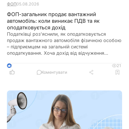
ФОП
05.08.2026
ФОП-загальник продає вантажний
автомобіль: коли виникає ПДВ та як
оподатковується дохід
Податківці роз'яснили, як оподатковується
продаж вантажного автомобіля фізичною особою
– підприємцем на загальній системі
оподаткування. Хоча дохід від відчуження
транспортного засобу оподатковується за
правилами, встановленими для фізичних осіб,
21
2
якщо автомобіль використовувався у
Коментувати
господарській діяльності та за ним було
сформовано податковий кредит, виникають і
ПДВ-зобов'язання. ДПС також нагадала, коли
виникає обов'язок нарахувати ПДВ та за якою
датою потрібно складати податкову накладну