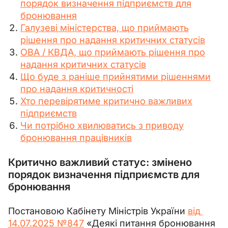
порядок визначення підприємств для
бронювання
Галузеві міністерства, що приймають
рішення про надання критичних статусів
ОВА / КВДА, що приймають рішення про
надання критичних статусів
Що буде з раніше прийнятими рішеннями
про надання критичності
Хто перевірятиме критично важливих
підприємств
Чи потрібно хвилюватись з приводу
бронювання працівників
Критично важливий статус: змінено
порядок визначення підприємств для
бронювання
Постановою Кабінету Міністрів України 
від 
14.07.2025 №847
 «Деякі питання бронювання 