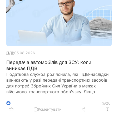
ПДВ
05.08.2026
Передача автомобілів для ЗСУ: коли
виникає ПДВ
Податкова служба роз'яснила, які ПДВ-наслідки
виникають у разі передачі транспортних засобів
для потреб Збройних Сил України в межах
військово-транспортного обов'язку. Якщо
автомобіль залучено за актом приймання-
передачі, право власності на нього залишається
26
1
за підприємством, а сама передача не
Коментувати
вважається постачанням товарів. Водночас