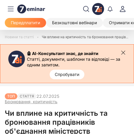
Передплатити
Безкоштовні вебінари
Отримати к
Новини та статті
Чи вплине на критичність та бронювання працівників об'єднання міністерств
🤖 АІ-Консультант знає, де знайти
Статті, документи, шаблони та відповіді — за
одним запитом.
Спробувати
22.07.2025
ТОП
СТАТТЯ
Бронювання, критичність
Чи вплине на критичність та
бронювання працівників
об'єднання міністерств