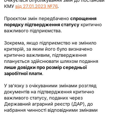
очікується опублікування змін до постанови 
КМУ 
від 27.01.2023 №76
.
Проєктом змін передбачено 
спрощення 
порядку підтвердження статусу
 критично 
важливого підприємства.
Зокрема, якщо підприємство не змінило 
критерій, за яким його було визначено 
критично важливим, підтвердження 
планується здійснювати шляхом подання 
лише довідки про розмір середньої 
заробітної плати
.
У зв'язку з очікуваними змінами розгляд 
документів на підтвердження критично 
важливого статусу, поданих через 
Державний аграрний реєстр (ДАР), до 
набрання чинності відповідними змінами 