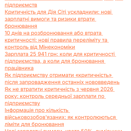
підприємств
Критичність для Дія Сіті ускладнили: нові 
зарплатні вимоги та ризики втрати 
бронювання
10 днів на розбронювання або втрата 
критичності: нові правила переліміту та 
контроль від Мінекономіки
Зарплата 25 941 грн: коли для критичності 
підприємства, а коли для бронювання 
працівника
Як підприємству отримати «критичність» 
після запровадження останніх нововведень
Як не втратити критичність з червня 2026 
року: контроль середньої зарплати по 
підприємству
Інформація про кількість 
військовозобов'язаних: як контролюються 
ліміти для бронювання