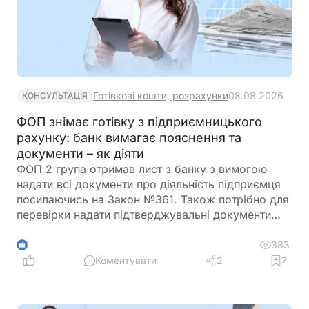
Готівкові кошти, розрахунки
08.08.2026
КОНСУЛЬТАЦІЯ
ФОП знімає готівку з підприємницького
рахунку: банк вимагає пояснення та
документи – як діяти
ФОП 2 група отримав лист з банку з вимогою
надати всі документи про діяльність підприємця
посилаючись на Закон №361. Також потрібно для
перевірки надати підтверджувальні документи
закупівлі товару і пояснення використання
готівкових коштів (в дозволеному об’ємі
383
6
періодично знімаються з поточного рахунку).
Коментувати
2
7
ФОП не обліковує всі операції в господарській
діяльності. Яким чином можна надати пояснення
банку?