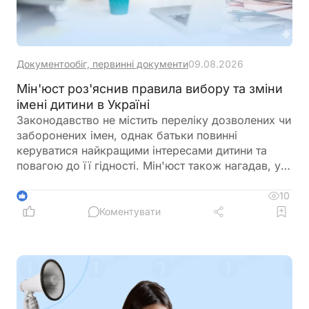
Документообіг, первинні документи
09.08.2026
Мін'юст роз'яснив правила вибору та зміни
імені дитини в Україні
Законодавство не містить переліку дозволених чи
заборонених імен, однак батьки повинні
керуватися найкращими інтересами дитини та
повагою до її гідності. Мін'юст також нагадав, у
яких випадках і до якого віку можна змінити ім'я
дитини
10
1
Коментувати