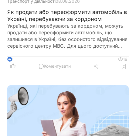
Транспорт у діяльності
08.08.2026
Як продати або переоформити автомобіль в
Україні, перебуваючи за кордоном
Українці, які перебувають за кордоном, можуть
продати або переоформити автомобіль, що
залишився в Україні, без особистого відвідування
сервісного центру МВС. Для цього доступний
онлайн-продаж через Дію або оформлення
довіреності на уповноваженого представника
19
3
Коментувати