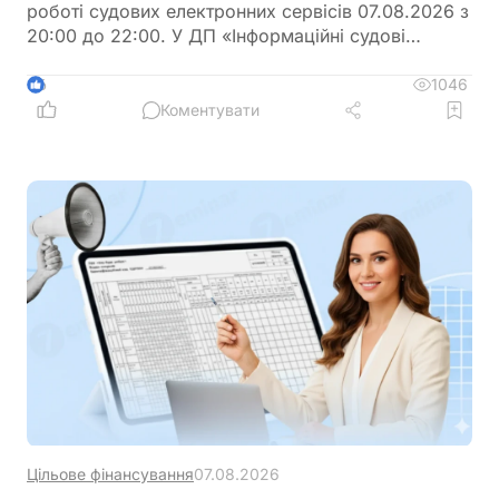
роботі судових електронних сервісів 07.08.2026 з
20:00 до 22:00. У ДП «Інформаційні судові
системи» просять врахувати цю інформацію під
час планування роботи із сервісами
1046
6
Коментувати
Цільове фінансування
07.08.2026