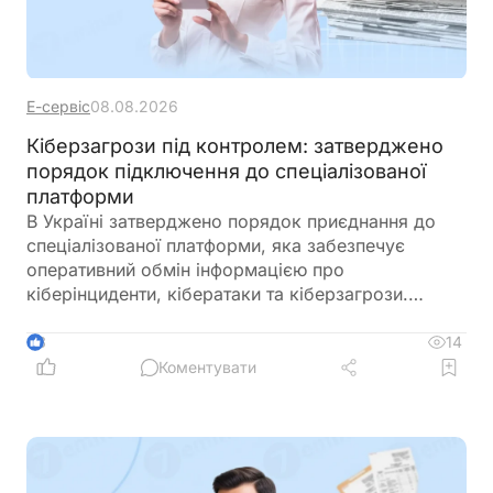
Е-сервіс
08.08.2026
Кіберзагрози під контролем: затверджено
порядок підключення до спеціалізованої
платформи
В Україні затверджено порядок приєднання до
спеціалізованої платформи, яка забезпечує
оперативний обмін інформацією про
кіберінциденти, кібератаки та кіберзагрози.
Новий механізм покликаний посилити взаємодію
між державними органами, операторами
14
3
критичної інфраструктури та іншими суб’єктами
Коментувати
кібербезпеки