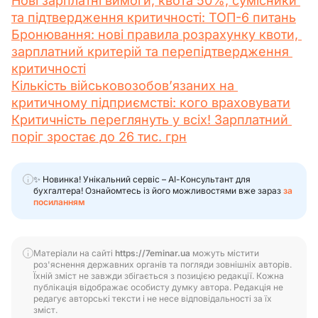
Нові зарплатні вимоги, квота 50%, сумісники 
та підтвердження критичності: ТОП-6 питань
Бронювання: нові правила розрахунку квоти, 
зарплатний критерій та перепідтвердження 
критичності
Кількість військовозобов’язаних на 
критичному підприємстві: кого враховувати
Критичність переглянуть у всіх! Зарплатний 
поріг зростає до 26 тис. грн
✨ Новинка! Унікальний сервіс – АІ-Консультант для
бухгалтера! Ознайомтесь із його можливостями вже зараз
за
посиланням
Матеріали на сайті
https://7eminar.ua
можуть містити
роз'яснення державних органів та погляди зовнішніх авторів.
Їхній зміст не завжди збігається з позицією редакції. Кожна
публікація відображає особисту думку автора. Редакція не
редагує авторські тексти і не несе відповідальності за їх
зміст.