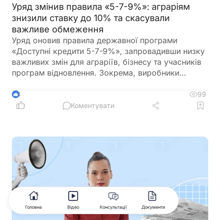
Уряд змінив правила «5-7-9%»: аграріям
знизили ставку до 10% та скасували
важливе обмеження
Уряд оновив правила державної програми
«Доступні кредити 5-7-9%», запровадивши низку
важливих змін для аграріїв, бізнесу та учасників
програм відновлення. Зокрема, виробники
сільськогосподарської продукції отримають
більше можливостей для фінансування
99
4
оборотного капіталу за нижчою ставкою, а з 1
Коментувати
вересня запрацюють нові вимоги для учасників
програми
Головна
Відео
Консультації
Документи