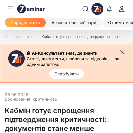
Передплатити
Безкоштовні вебінари
Отримати к
Новини та статті
Кабмін готує спрощення підтвердження критичності: документів стане менше
🤖 АІ-Консультант знає, де знайти
Статті, документи, шаблони та відповіді — за
одним запитом.
Спробувати
26.06.2026
Бронювання, критичність
Кабмін готує спрощення
підтвердження критичності:
документів стане менше