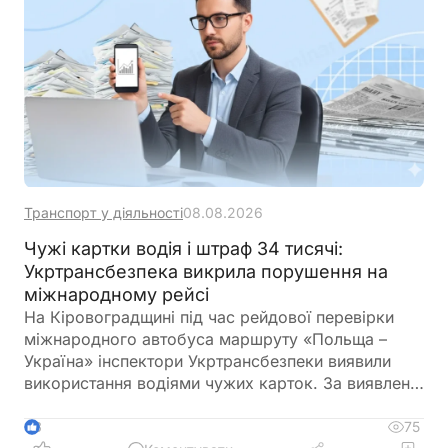
Транспорт у діяльності
08.08.2026
Чужі картки водія і штраф 34 тисячі:
Укртрансбезпека викрила порушення на
міжнародному рейсі
На Кіровоградщині під час рейдової перевірки
міжнародного автобуса маршруту «Польща –
Україна» інспектори Укртрансбезпеки виявили
використання водіями чужих карток. За виявлене
порушення перевізнику загрожує штраф у розмірі
34 тис. грн
75
3