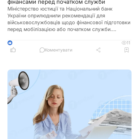
фінансами перед початком служби
Міністерство юстиції та Національний банк
України оприлюднили рекомендації для
військовослужбовців щодо фінансової підготовки
перед мобілізацією або початком служби.
Зокрема, радять заздалегідь впорядкувати
документи, перевірити банківські рахунки,
11
1
кредити, заощадження та оформити необхідні
Коментувати
довіреності