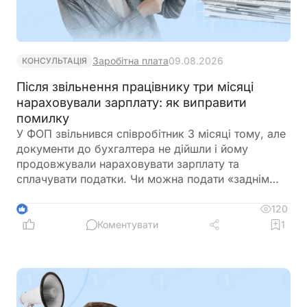
Заробітна плата
09.08.2026
КОНСУЛЬТАЦІЯ
Після звільнення працівнику три місяці
нараховували зарплату: як виправити
помилку
У ФОП звільнився співробітник 3 місяці тому, але
документи до бухгалтера не дійшли і йому
продовжували нараховувати зарплату та
сплачувати податки. Чи можна подати «заднім
числом» повідомлення про звільнення в
податкову та відкоригувати зарплатну звітність? І
120
3
чи повинен він повернути виплачену йому
Коментувати
1
зарплату?