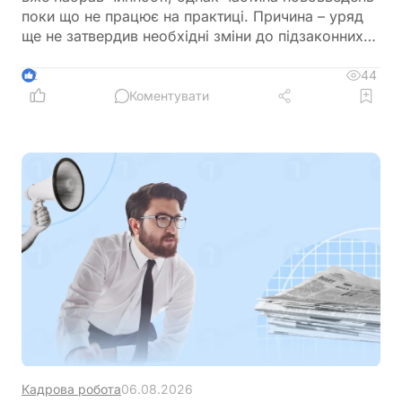
поки що не працює на практиці. Причина – уряд
ще не затвердив необхідні зміни до підзаконних
актів, які мають визначити порядок застосування
нових правил щодо підтвердження страхового
44
2
стажу та призначення пенсій
Коментувати
Кадрова робота
06.08.2026