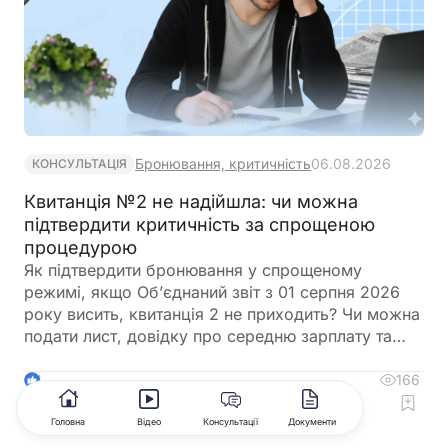
Бронювання, критичність
06.08.2026
КОНСУЛЬТАЦІЯ
Квитанція №2 не надійшла: чи можна
підтвердити критичність за спрощеною
процедурою
Як підтвердити бронювання у спрощеному
режимі, якщо Об’єднаний звіт з 01 серпня 2026
року висить, квитанція 2 не приходить? Чи можна
подати лист, довідку про середню зарплату та
звіт з квитанцією №1?
166
4
Коментувати
Головна
Відео
Консультації
Документи