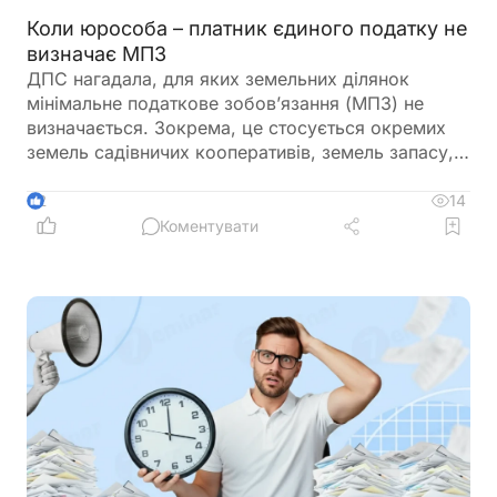
Коли юрособа – платник єдиного податку не
визначає МПЗ
ДПС нагадала, для яких земельних ділянок
мінімальне податкове зобов’язання (МПЗ) не
визначається. Зокрема, це стосується окремих
земель садівничих кооперативів, земель запасу,
невитребуваних паїв, земель у зонах відчуження,
ділянок у межах населених пунктів, а також
14
2
земель, що перебувають у консервації чи
Коментувати
забруднені вибухонебезпечними предметами.
Водночас при розрахунку МПЗ необхідно
враховувати особливості, встановлені
Податковим кодексом України