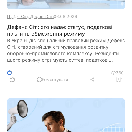
ІТ, Дія Сіті, Дефенс Сіті
06.08.2026
Дефенс Сіті: хто надає статус, податкові
пільги та обмеження режиму
В Україні діє спеціальний правовий режим Дефенс
Сіті, створений для стимулювання розвитку
оборонно-промислового комплексу. Резиденти
цього режиму отримують суттєві податкові
пільги, однак разом із ними – жорсткі вимоги до
цільового використання прибутку, обмеження на
330
4
виплату дивідендів та інвестиційні правила.
Коментувати
1
Розбираємо ключові умови, ризики та практичні
нюанси для бізнесу