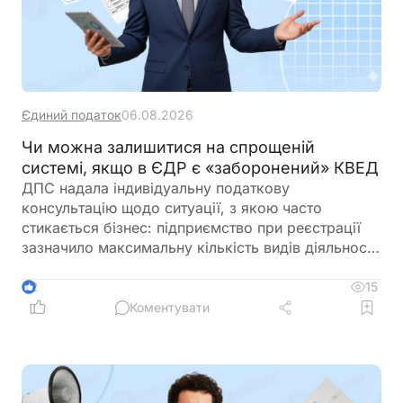
Єдиний податок
06.08.2026
Чи можна залишитися на спрощеній
системі, якщо в ЄДР є «заборонений» КВЕД
ДПС надала індивідуальну податкову
консультацію щодо ситуації, з якою часто
стикається бізнес: підприємство при реєстрації
зазначило максимальну кількість видів діяльності
за КВЕД, частина з яких виявилася забороненою
для платників єдиного податку 3-ї групи і вже
15
2
отримало лист від ДПС. При цьому в заяві на
Коментувати
спрощену систему та у фінансово-господарській
діяльності використовувалися лише дозволені
коди