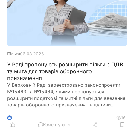
Пільги
06.08.2026
У Раді пропонують розширити пільги з ПДВ
та мита для товарів оборонного
призначення
У Верховній Раді зареєстровано законопроєкти
№15463 та №15464, якими пропонується
розширити податкові та митні пільги для ввезення
товарів оборонного призначення. Ініціативи
передбачають поширення звільнення від ПДВ та
ввізного мита на поставки, що фінансуються
16
2
іноземними державами, міжнародними
Коментувати
організаціями або в межах програм міжнародної