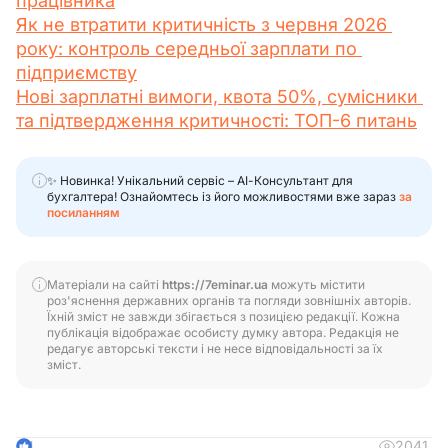
працівника
Як не втратити критичність з червня 2026 
року: контроль середньої зарплати по 
підприємству
Нові зарплатні вимоги, квота 50%, сумісники 
та підтвердження критичності: ТОП-6 питань
✨ Новинка! Унікальний сервіс – АІ-Консультант для
бухгалтера! Ознайомтесь із його можливостями вже зараз
за
посиланням
Матеріали на сайті
https://7eminar.ua
можуть містити
роз'яснення державних органів та погляди зовнішніх авторів.
Їхній зміст не завжди збігається з позицією редакції. Кожна
публікація відображає особисту думку автора. Редакція не
редагує авторські тексти і не несе відповідальності за їх
зміст.
2041
4