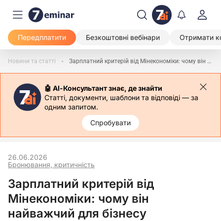
Передплатити
Безкоштовні вебінари
Отримати к
Новини та статті
Зарплатний критерій від Мінекономіки: чому він найважчий для бізнесу
🤖 АІ-Консультант знає, де знайти
Статті, документи, шаблони та відповіді — за
одним запитом.
Спробувати
26.06.2026
Бронювання, критичність
Зарплатний критерій від
Мінекономіки: чому він
найважчий для бізнесу