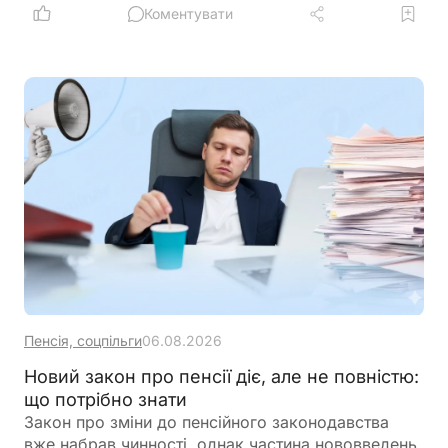
квартального звітного періоду для підприємців –
Коментувати
платників ПДВ
Пенсія, соцпільги
06.08.2026
Новий закон про пенсії діє, але не повністю:
що потрібно знати
Закон про зміни до пенсійного законодавства
вже набрав чинності, однак частина нововведень