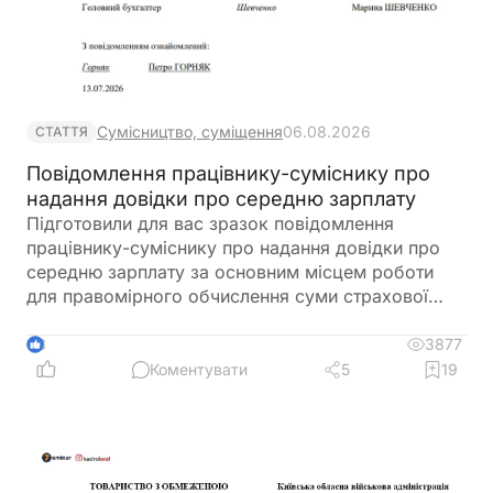
Сумісництво, суміщення
06.08.2026
СТАТТЯ
Повідомлення працівнику-суміснику про
надання довідки про середню зарплату
Підготовили для вас зразок повідомлення
працівнику-суміснику про надання довідки про
середню зарплату за основним місцем роботи
для правомірного обчислення суми страхової
виплати та оплати перших п’яти днів тимчасової
непрацездатності
3877
3
Коментувати
5
19