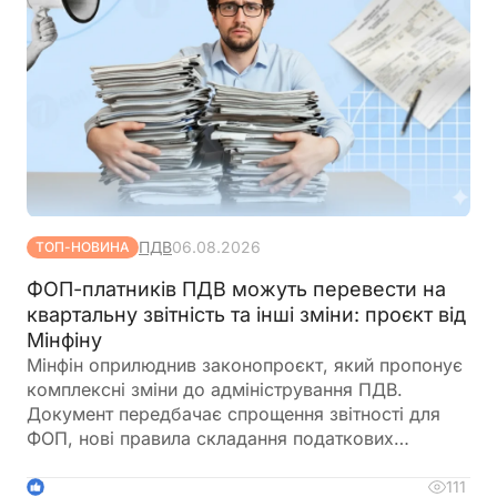
ПДВ
06.08.2026
ТОП-НОВИНА
ФОП-платників ПДВ можуть перевести на
квартальну звітність та інші зміни: проєкт від
Мінфіну
Мінфін оприлюднив законопроєкт, який пропонує
комплексні зміни до адміністрування ПДВ.
Документ передбачає спрощення звітності для
ФОП, нові правила складання податкових
накладних, збільшення порогу для перевірок
бюджетного відшкодування та запровадження
111
1