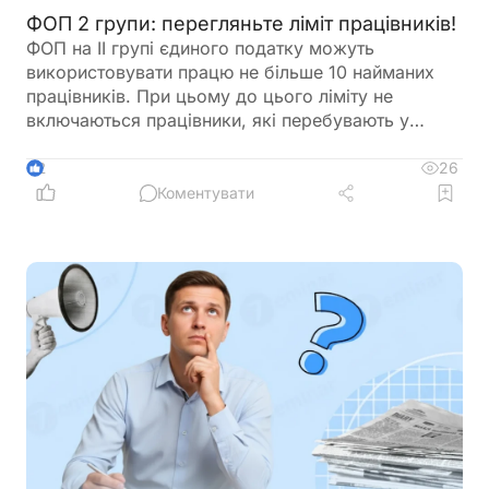
ФОП 2 групи: перегляньте ліміт працівників!
ФОП на ІІ групі єдиного податку можуть
використовувати працю не більше 10 найманих
працівників. При цьому до цього ліміту не
включаються працівники, які перебувають у
відпустці у зв’язку з вагітністю та пологами або у
відпустці для догляду за дитиною. Перед
26
2
оформленням нового працівника варто
Коментувати
перевірити, чи не буде перевищено встановлену
законодавством граничну кількість найманих осіб