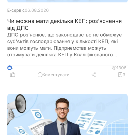
Е-сервіс
06.08.2026
Чи можна мати декілька КЕП: роз'яснення
від ДПС
ДПС роз'яснює, що законодавство не обмежує
суб'єктів господарювання у кількості КЕП, які
вони можуть мати. Підприємства можуть
отримувати декілька КЕП у Кваліфікованого
надавача електронних довірчих послуг ДПС
України
1306
4
Коментувати
3