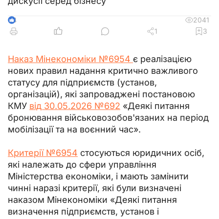
дискусії серед бізнесу
2041
4
1
3
Наказ Мінекономіки №6954 
є реалізацією 
нових правил надання критично важливого 
статусу для підприємств (установ, 
організацій), які запроваджені постановою 
КМУ 
від 30.05.2026 №692
 «Деякі питання 
бронювання військовозобов'язаних на період 
мобілізації та на воєнний час».
Критерії №6954
 стосуються юридичних осіб, 
які належать до сфери управління 
Міністерства економіки, і мають замінити 
чинні наразі критерії, які були визначені 
наказом Мінекономіки «Деякі питання 
визначення підприємств, установ і 