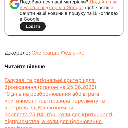
Подобаються наші матеріали?
Додайте нас
в улюблені джерела Google
, щоб частіше
бачити наші новини в пошуку та ШІ-оглядах
в Google.
Додати
Джерело: 
Олександр Федієнко
Читайте більше:
Галузеві та регіональні критерії для 
бронювання (станом на 25.06.2026)
10 днів на розбронювання або втрата 
критичності: нові правила переліміту та 
контроль від Мінекономіки
Зарплата 25 941 грн: коли для критичності 
підприємства, а коли для бронювання 