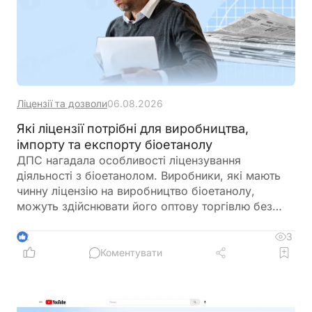
Ліцензії та дозволи
06.08.2026
Які ліцензії потрібні для виробництва,
імпорту та експорту біоетанолу
ДПС нагадала особливості ліцензування
діяльності з біоетанолом. Виробники, які мають
чинну ліцензію на виробництво біоетанолу,
можуть здійснювати його оптову торгівлю без
оформлення окремої ліцензії. Водночас для
імпорту, експорту та інших операцій із
3
2
біоетанолом закон встановлює окремі вимоги, а
Коментувати
його роздрібний продаж в Україні залишається
забороненим