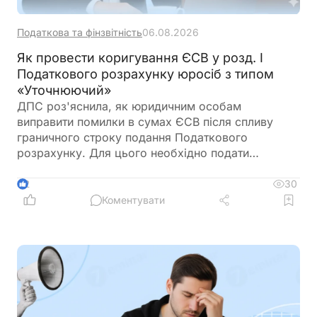
Податкова та фінзвітність
06.08.2026
Як провести коригування ЄСВ у розд. І
Податкового розрахунку юросіб з типом
«Уточнюючий»
ДПС роз'яснила, як юридичним особам
виправити помилки в сумах ЄСВ після спливу
граничного строку подання Податкового
розрахунку. Для цього необхідно подати
Розрахунок з типом «Уточнюючий»,
використовуючи коди типів нарахувань 2
30
2
(донарахування) або 3 (зменшення). Податківці
Коментувати
також пояснили, які саме рядки розділу І
потрібно заповнювати залежно від характеру
помилки та коли подавати лише ті додатки, що
підлягають коригуванню