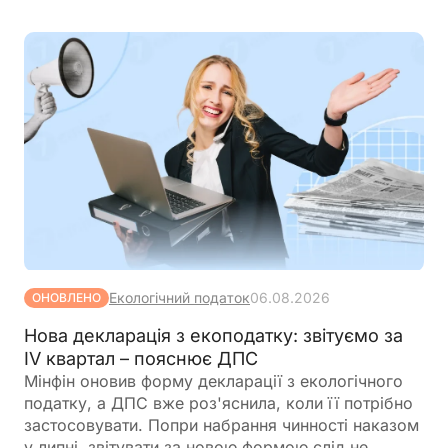
допомоги, а також розширюють перелік
підприємств, які зможуть скористатися такими
пільгами
Екологічний податок
06.08.2026
ОНОВЛЕНО
Нова декларація з екоподатку: звітуємо за
IV квартал – пояснює ДПС
Мінфін оновив форму декларації з екологічного
податку, а ДПС вже роз'яснила, коли її потрібно
застосовувати. Попри набрання чинності наказом
у липні, звітувати за новою формою слід не