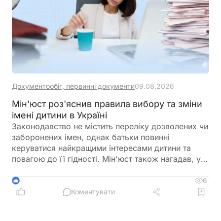
Документообіг, первинні документи
09.08.2026
Мін'юст роз'яснив правила вибору та зміни
імені дитини в Україні
Законодавство не містить переліку дозволених чи
заборонених імен, однак батьки повинні
керуватися найкращими інтересами дитини та
повагою до її гідності. Мін'юст також нагадав, у
яких випадках і до якого віку можна змінити ім'я
дитини
6
1
Коментувати