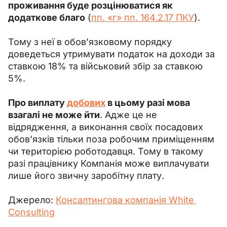
проживання буде розцінюватися як 
додаткове благо
 (
пп. «г» пп. 164.2.17 ПКУ
).
Тому з неї в обов’язковому порядку 
доведеться утримувати податок на доходи за 
ставкою 18% та військовий збір за ставкою 
5%.
Про виплату 
добових
 в цьому разі мова 
взагалі не може йти
. Адже це не 
відрядження, а виконання своїх посадових 
обов’язків тільки поза робочим приміщенням 
чи територією роботодавця. Тому в такому 
разі працівнику Компанія може виплачувати 
лише його звичну заробітну плату.
Джерело: 
Консалтингова компанія White 
Consulting