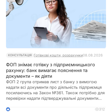
Готівкові кошти, розрахунки
08.08.2026
КОНСУЛЬТАЦІЯ
ФОП знімає готівку з підприємницького
рахунку: банк вимагає пояснення та
документи – як діяти
ФОП 2 група отримав лист з банку з вимогою
надати всі документи про діяльність підприємця
посилаючись на Закон №361. Також потрібно для
перевірки надати підтверджувальні документи
закупівлі товару і пояснення використання
готівкових коштів (в дозволеному об’ємі
312
6