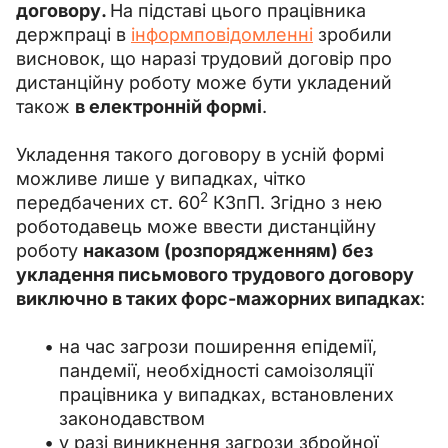
договору. 
На підставі цього працівника 
держпраці в 
інформповідомленні
 зробили 
висновок, що наразі трудовий договір про 
дистанційну роботу може бути укладений 
також 
в електронній формі
.
Укладення такого договору в усній формі 
можливе лише у випадках, чітко 
2
передбачених ст. 60
 КЗпП. Згідно з нею 
роботодавець може ввести дистанційну 
роботу 
наказом (розпорядженням) без 
укладення письмового трудового договору 
виключно в таких форс-мажорних випадках
:
на час загрози поширення епідемії,
пандемії, необхідності самоізоляції
працівника у випадках, встановлених
законодавством
у разі виникнення загрози збройної