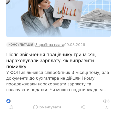
Заробітна плата
09.08.2026
КОНСУЛЬТАЦІЯ
Після звільнення працівнику три місяці
нараховували зарплату: як виправити
помилку
У ФОП звільнився співробітник 3 місяці тому, але
документи до бухгалтера не дійшли і йому
продовжували нараховувати зарплату та
сплачувати податки. Чи можна подати «заднім
числом» повідомлення про звільнення в
податкову та відкоригувати зарплатну звітність? І
6
3
чи повинен він повернути виплачену йому
Коментувати
зарплату?