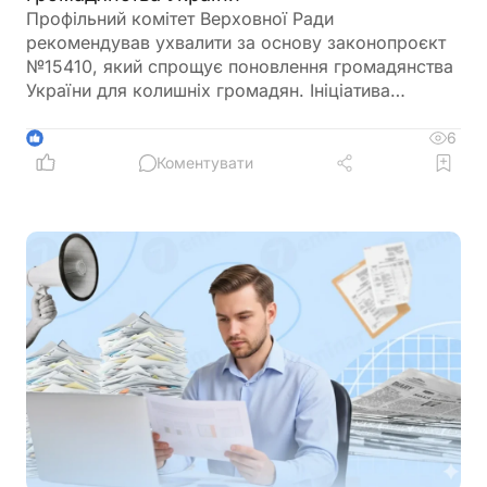
Профільний комітет Верховної Ради
рекомендував ухвалити за основу законопроєкт
№15410, який спрощує поновлення громадянства
України для колишніх громадян. Ініціатива
передбачає скасування обов'язкового складання
іспитів з української мови, історії України та
6
1
Конституції для цієї категорії заявників
Коментувати