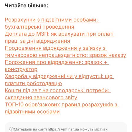
Читайте більше:
Розрахунки з підзвітними особами: 
бухгалтерські проведення
Доплата до МЗП: як врахувати при оплаті 
праці за дні відрядження
Продовження відрядження у зв’язку з 
тимчасовою непрацездатністю: зразок наказу
Положення про відрядження: зразок + 
конструктор
Хвороба у відрядженні чи у відпустці: що 
платити роботодавцю
Кошти під звіт на господарські потреби: 
складання авансового звіту
ТОП-10 обов'язкових правил розрахунків з 
підзвітними особами
Матеріали на сайті
https://7eminar.ua
можуть містити