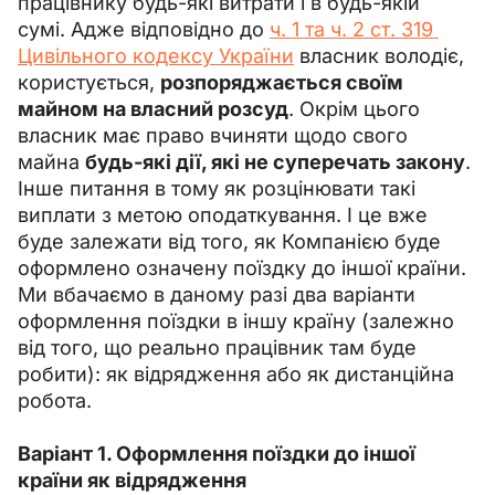
працівнику будь-які витрати і в будь-якій 
сумі. Адже відповідно до 
ч. 1 та ч. 2 ст. 319 
Цивільного кодексу України
 власник володіє, 
користується, 
розпоряджається своїм 
майном на власний розсуд
. Окрім цього 
власник має право вчиняти щодо свого 
майна 
будь-які дії, які не суперечать закону
. 
Інше питання в тому як розцінювати такі 
виплати з метою оподаткування. І це вже 
буде залежати від того, як Компанією буде 
оформлено означену поїздку до іншої країни.
Ми вбачаємо в даному разі два варіанти 
оформлення поїздки в іншу країну (залежно 
від того, що реально працівник там буде 
робити): як відрядження або як дистанційна 
робота.
Варіант 1. Оформлення поїздки до іншої 
країни як відрядження