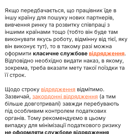
Якщо передбачається, що працівник їде в 
іншу країну для пошуку нових партнерів, 
вивчення ринку та розвитку співпраці з 
іншими країнами тощо (тобто він буде там 
виконувати якусь роботу, відмінну від тієї, яку 
він виконує тут), то в такому разі можна 
оформити 
класичне службове 
відрядження
. 
Відповідно необхідно видати наказ, в якому, 
зокрема, треба вказати мету такої поїздки та 
її строк.
Щодо строку 
відрядження
 відмітимо. 
Зазвичай, 
закордонні відрядження
 (а тим 
більше довготривалі) завжди перебувають 
під особливим контролем податкових 
органів. Тому рекомендуємо в цьому 
випадку для мінімізації податкового ризику
не оформляти службове відрядження 