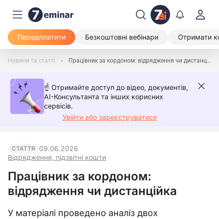
Передплатити
Безкоштовні вебінари
Отримати к
Новини та статті
Працівник за кордоном: відрядження чи дистанційка
☝️ Отримайте доступ до відео, документів,
AI-Консультанта та інших корисних
сервісів.
Увійти або зареєструватися
09.06.2026
СТАТТЯ
Відрядження, підзвітні кошти
Працівник за кордоном:
відрядження чи дистанційка
У матеріалі проведено аналіз двох