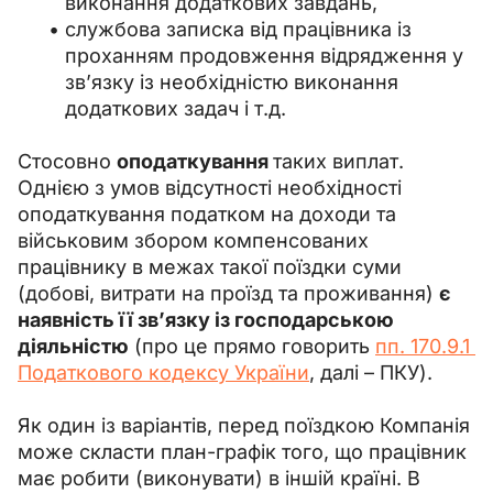
виконання додаткових завдань,
службова записка від працівника із
проханням продовження відрядження у
зв’язку із необхідністю виконання
додаткових задач і т.д.
Стосовно 
оподаткування 
таких виплат. 
Однією з умов відсутності необхідності 
оподаткування податком на доходи та 
військовим збором компенсованих 
працівнику в межах такої поїздки суми 
(добові, витрати на проїзд та проживання) 
є 
наявність її зв’язку із господарською 
діяльністю
 (про це прямо говорить 
пп. 170.9.1 
Податкового кодексу України
, далі 
– 
ПКУ).
Як один із варіантів, перед поїздкою Компанія 
може скласти план-графік того, що працівник 
має робити (виконувати) в іншій країні. В 