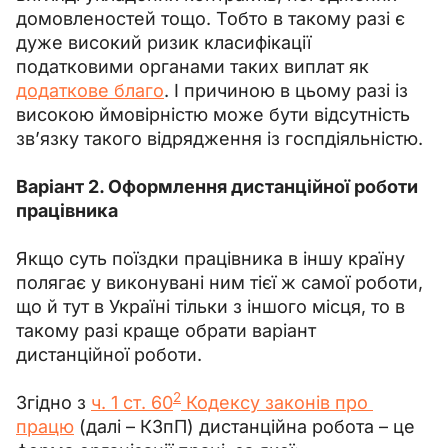
домовленостей тощо. Тобто в такому разі є 
дуже високий ризик класифікації 
податковими органами таких виплат як 
додаткове благо
. І причиною в цьому разі із 
високою ймовірністю може бути відсутність 
зв’язку такого відрядження із госпдіяльністю.
Варіант 2. Оформлення дистанційної роботи 
працівника
Якщо суть поїздки працівника в іншу країну 
полягає у виконувані ним тієї ж самої роботи, 
що й тут в Україні тільки з іншого місця, то в 
такому разі краще обрати варіант 
дистанційної роботи.
2
Згідно з 
ч. 1 ст. 60
 Кодексу законів про 
працю
 (далі – КЗпП) дистанційна робота – це 