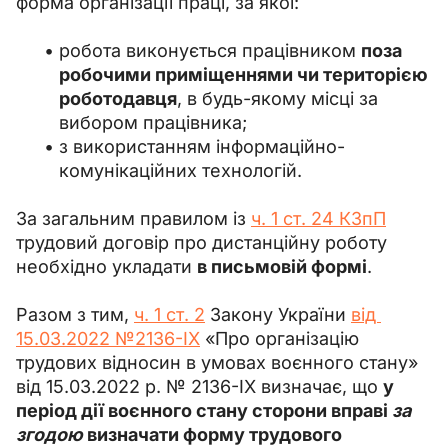
форма організації праці, за якої:
робота виконується працівником
поза
робочими приміщеннями чи територією
роботодавця
, в будь-якому місці за
вибором працівника;
з використанням інформаційно-
комунікаційних технологій.
За загальним правилом із 
ч. 1 ст. 24 КЗпП
трудовий договір про дистанційну роботу 
необхідно укладати 
в письмовій формі
.
Разом з тим, 
ч. 1 ст. 2
 Закону України 
від 
15.03.2022 №2136-IX
 «Про організацію 
трудових відносин в умовах воєнного стану» 
від 15.03.2022 р. № 2136-IX визначає, що 
у 
період дії воєнного стану сторони вправі 
за 
згодою
 визначати форму трудового 