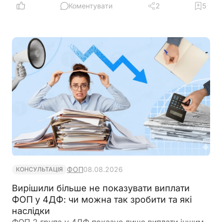
періодично знімаються з поточного рахунку).
Коментувати
2
5
ФОП не обліковує всі операції в господарській
діяльності. Яким чином можна надати пояснення
банку?
ФОП
08.08.2026
КОНСУЛЬТАЦІЯ
Вирішили більше не показувати виплати
ФОП у 4ДФ: чи можна так зробити та які
наслідки
ФОП 2 група у 4ДФ показує лише виплати іншим