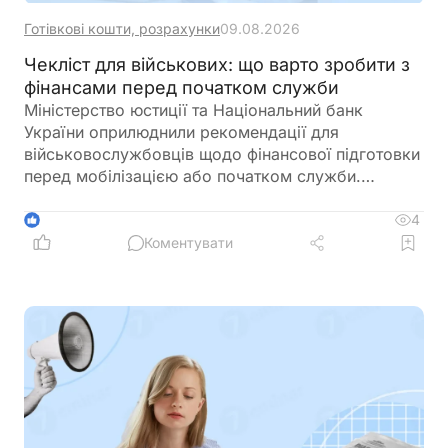
Готівкові кошти, розрахунки
09.08.2026
Чекліст для військових: що варто зробити з
фінансами перед початком служби
Міністерство юстиції та Національний банк
України оприлюднили рекомендації для
військовослужбовців щодо фінансової підготовки
перед мобілізацією або початком служби.
Зокрема, радять заздалегідь впорядкувати
документи, перевірити банківські рахунки,
4
1
кредити, заощадження та оформити необхідні
Коментувати
довіреності