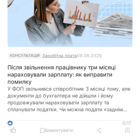
Заробітна плата
09.08.2026
КОНСУЛЬТАЦІЯ
Після звільнення працівнику три місяці
нараховували зарплату: як виправити
помилку
У ФОП звільнився співробітник 3 місяці тому, але
документи до бухгалтера не дійшли і йому
продовжували нараховувати зарплату та
сплачувати податки. Чи можна подати «заднім
числом» повідомлення про звільнення в
податкову та відкоригувати зарплатну звітність? І
17
3
чи повинен він повернути виплачену йому
Коментувати
зарплату?