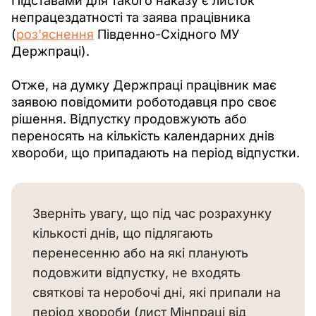
Підставами для такого наказу є листок 
непрацездатності та заява працівника 
(
роз'яснення
Південно-Східного МУ 
Держпраці). 
Отже, на думку Держпраці працівник має 
заявою повідомити роботодавця про своє 
рішення. Відпустку продовжують або 
переносять на кількість календарних днів 
хвороби, що припадають на період відпустки.
Зверніть увагу, що під час розрахунку
кількості днів, що підлягають
перенесенню або на які планують
подовжити відпустку, не входять
святкові та неробочі дні, які припали на
період хвороби (лист Мінпраці від