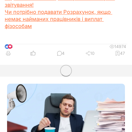
звітування!
Чи потрібно подавати Розрахунок, якщо 
немає найманих працівників і виплат 
фізособам
14974
8
4
10
47