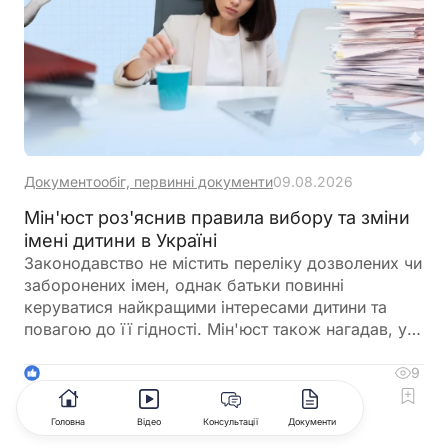
Документообіг, первинні документи
09.08.2026
Мін'юст роз'яснив правила вибору та зміни
імені дитини в Україні
Законодавство не містить переліку дозволених чи
заборонених імен, однак батьки повинні
керуватися найкращими інтересами дитини та
повагою до її гідності. Мін'юст також нагадав, у
яких випадках і до якого віку можна змінити ім'я
дитини
9
1
Коментувати
Головна
Відео
Консультації
Документи