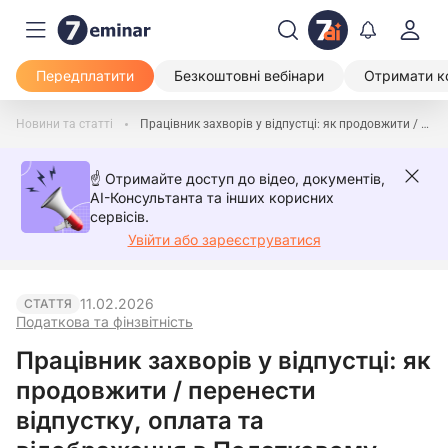
Передплатити
Безкоштовні вебінари
Отримати к
Новини та статті
Працівник захворів у відпустці: як продовжити / перенести відпустку, оплата та відображення в Податковому розрахунку
☝️ Отримайте доступ до відео, документів,
AI-Консультанта та інших корисних
сервісів.
Увійти або зареєструватися
11.02.2026
СТАТТЯ
Податкова та фінзвітність
Працівник захворів у відпустці: як
продовжити / перенести
відпустку, оплата та