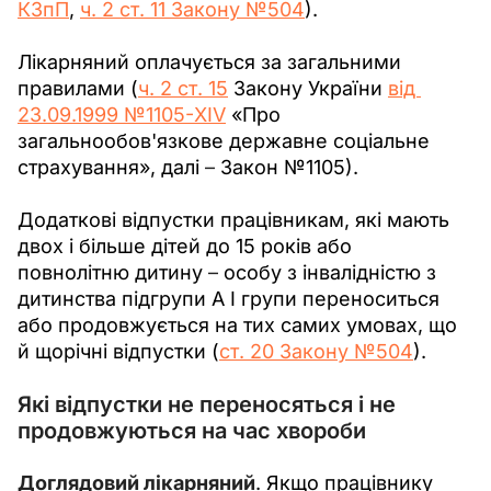
КЗпП
, 
ч. 2 ст. 11 Закону №504
). 
Лікарняний оплачується за загальними 
правилами (
ч. 2 ст. 15
 Закону України 
від 
23.09.1999 №1105-XIV
 «Про 
загальнообов'язкове державне соціальне 
страхування», далі 
– 
Закон №1105).
Додаткові відпустки працівникам, які мають 
двох і більше дітей до 15 років або 
повнолітню дитину 
–
 особу з інвалідністю з 
дитинства підгрупи А I групи переноситься 
або продовжується на тих самих умовах, що 
й щорічні відпустки (
ст. 20 Закону №504
).
Які відпустки не переносяться і не
продовжуються на час хвороби
Доглядовий лікарняний
. Якщо працівнику 