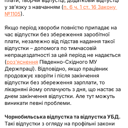
плати, творчій відпустці, додатковій відпустці 
у зв’язку з навчанням (
п. 6 ч. 1 ст. 16 Закону 
№1105
). 
Якщо період хвороби повністю припадає на 
час відпустки без збереження заробітної 
плати, незалежно від підстав надання такої 
відпустки 
–
 допомога по тимчасовій 
непрацездатності за цей період не надається 
(
роз'яснення
Південно-Східного МУ 
Держпраці). Відповідно, якщо працівник 
продовжує хворіти і після закінчення 
відпустки без збереження зарплати, то 
лікарняні йому оплачують з дня, що настає за 
днем закінчення відпустки. Але тут можуть 
виникати певні проблеми. 
Чорнобильська відпустка та відпустка УБД. 
Такі відпустки з огляду на профільні закони 