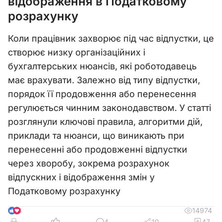
відображення в Податковому
розрахунку
Коли працівник захворює під час відпустки, це
створює низку організаційних і
бухгалтерських нюансів, які роботодавець
має врахувати. Залежно від типу відпустки,
порядок її продовження або перенесення
регулюється чинним законодавством. У статті
розглянули ключові правила, алгоритми дій,
приклади та нюанси, що виникають при
перенесенні або продовженні відпустки
через хворобу, зокрема розрахунок
відпускних і відображення змін у
Податковому розрахунку
14974
8
4
10
47