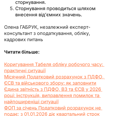
сторнування.
Сторнування проводиться шляхом
внесення від’ємних значень.
Олена ГАБРУК, незалежний експерт-
консультант з оподаткування, обліку, 
кадрових питань
Читати більше:
Коригування Табеля обліку робочого часу: 
практичні ситуації
Місячний Податковий розрахунок з ПДФО, 
ЄСВ та військового збору: як заповнити
Єдина звітність з ПДФО, ВЗ та ЄСВ у 2026 
році: інструкція, виправлення помилок та 
найпоширеніші ситуації
ФОП за січень Податковий розрахунок не 
подає: з 01.01.2026 діє квартальний строк 