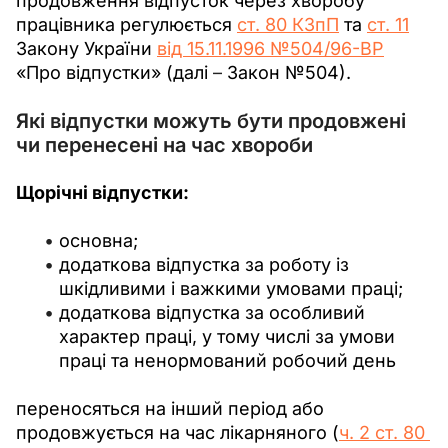
продовження відпусток через хворобу 
працівника регулюється 
ст. 80 КЗпП
 та 
ст. 11
Закону України 
від 15.11.1996 №504/96-ВР
«Про відпустки» (далі 
– 
Закон №504).
Які відпустки можуть бути продовжені
чи перенесені на час хвороби
Щорічні відпустки:
основна;
додаткова відпустка за роботу із
шкідливими і важкими умовами праці;
додаткова відпустка за особливий
характер праці, у тому числі за умови
праці та ненормований робочий день
переносяться на інший період або 
продовжується на час лікарняного (
ч. 2 ст. 80 