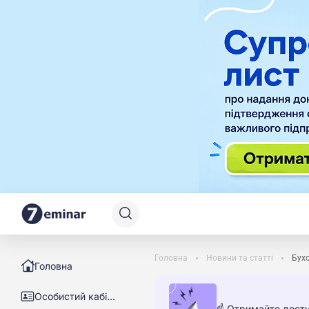
Головна
Новини та статті
Бухо
Головна
Особистий кабінет
☝️ Отримайте досту