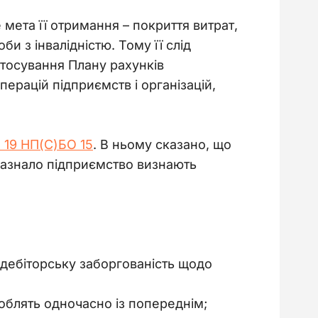
 мета її отримання 
–
 покриття витрат, 
 з інвалідністю. Тому її слід 
стосування Плану рахунків 
перацій підприємств і організацій, 
. 19 НП(С)БО 15
. В ньому сказано, що 
 зазнало підприємство визнають 
дебіторську заборгованість щодо
облять одночасно із попереднім;