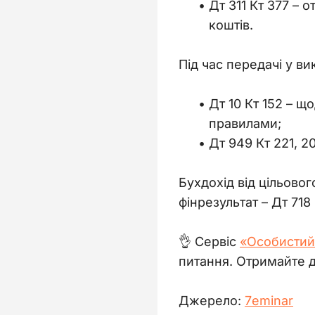
Дт 311 Кт 377
–
о
коштів.
Під час передачі у в
Дт 10 Кт 152
–
що
правилами;
Дт 949 Кт 221, 2
Бухдохід від цільовог
фінрезультат 
– 
Дт 718 
👌 Сервіс 
«Особистий
питання. Отримайте д
Джерело: 
7еminar