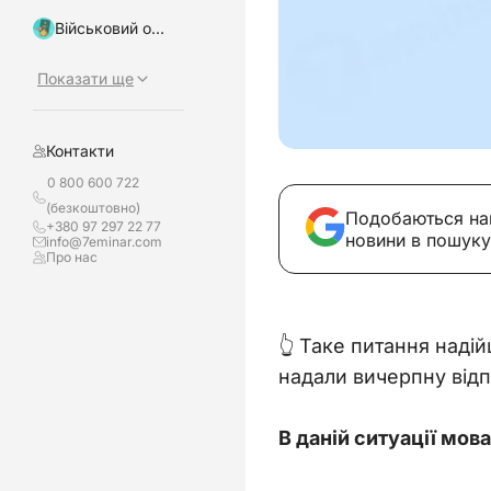
Військовий облік, бронювання
Показати ще
Контакти
0 800 600 722
(безкоштовно)
Подобаються на
+380 97 297 22 77
новини в пошуку
info@7eminar.com
Про нас
👆 Таке питання наді
надали вичерпну відпо
В даній ситуації мов