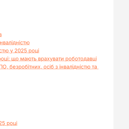
в
нвалідністю
стю у 2025 році
 році: що мають врахувати роботодавці
 безробітних, осіб з інвалідністю та 
25 році