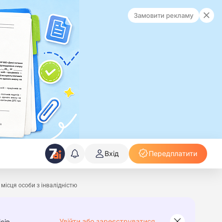
Замовити рекламу
Вхід
Передплатити
місця особи з інвалідністю
Увійти або зареєструватися
сів.