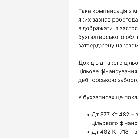
Така компенсація з м
яких зазнав роботодав
відображати із засто
бухгалтерського облік
затверджену наказом
Дохід від такого ціль
цільове фінансування
дебіторською заборг
У бухзаписах це пока
Дт 377 Кт 482
–
цільового фінанс
Дт 482 Кт 718
–
в