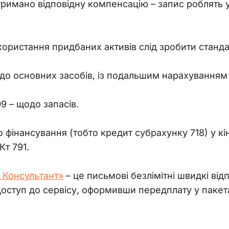
тримано відповідну компенсацію
–
запис роблять 
икористання придбаних активів слід зробити станда
до основних засобів, із подальшим нарахуванням 
09
–
щодо запасів.
о фінансування (тобто кредит субрахунку 718) у кі
Кт 791.
 Консультант»
 – це письмові безлімітні швидкі відп
оступ до сервісу, оформивши передплату у пакет