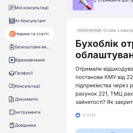
Мої консультації
АІ-Консультант
Особи з інвал
КОНСУЛЬТАЦІЯ
Новини та статті
Бухоблік от
Безкоштовні вебінари
облаштуванн
Відеонавчання
Отримали відшкодуван
Професії
постанови КМУ від 22
підприємства через р
Консультації
рахунок 221, ТМЦ рах
Документи
зайнятості? Як закри
Інструменти
2141
2
Довідники