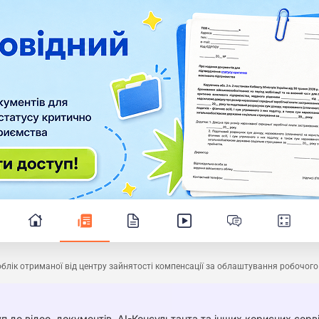
блік отриманої від центру зайнятості компенсації за облаштування робочого 
п до відео, документів, AI-Консультанта та інших корисних серві