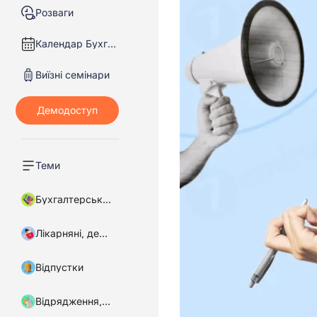
Розваги
Календар Бухгалтера
Виїзні семінари
Теми
Бухгалтерський облік
Лікарняні, декретні
Відпустки
Відрядження, підзвітні кошти