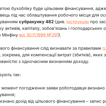
етою бухобліку буде цільовим фінансування, адже
ець під час облаштування робочого місця для особи
суванням 
субрахунку 482
 (див. 
Інструкцію
 про за
у активів, капіталу, зобов'язань і господарських о
 Мінфіну 
від 30.11.1999 №291
).
ового фінансування слід визнавати за правилами 
п
, зокрема, для компенсації витрат (збитків), яких
ованістю з одночасним визнанням доходу.
зують так:
в момент погодження заяви роботодавця визнано 
ування;
изнано дохід від цільового фінансування
–
запис р