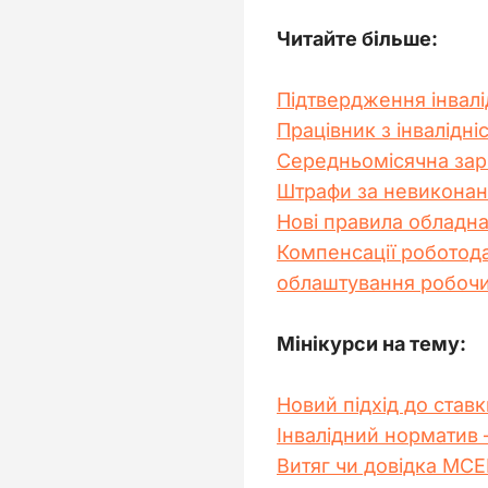
Читайте більше:
Підтвердження інвалі
Працівник з інвалідні
Середньомісячна зарп
Штрафи за невиконанн
Нові правила обладна
Компенсації роботода
облаштування робочи
Мінікурси на тему:
Новий підхід до ставк
Інвалідний норматив –
Витяг чи довідка МСЕК