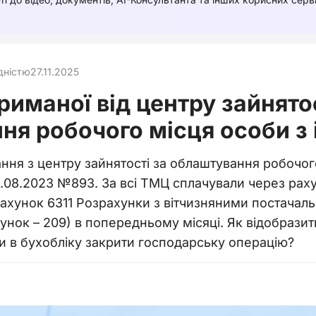
ідністю
27.11.2025
риманої від центру зайнято
я робочого місця особи з 
ня з центру зайнятості за облаштування робочого 
.08.2023 №893. За всі ТМЦ сплачували через раху
ахунок 6311 Розрахунки з вітчизняними постачал
унок – 209) в попередньому місяці. Як відобразити
ти в бухобліку закрити господарську операцію?