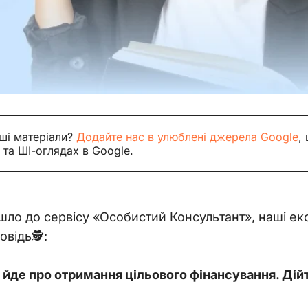
ші матеріали?
Додайте нас в улюблені джерела Google
,
 та ШІ-оглядах в Google.
йшло до сервісу «Особистий Консультант», наші е
відь🕵️:
а йде про отримання цільового фінансування. Дій