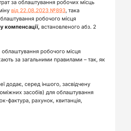
рат за облаштування робочих місць 
іну 
від 22.08.2023 №893
, така 
облаштування робочого місця 
у компенсації,
 встановленого абз. 2 
я облаштування робочого місця 
ажають за загальними правилами 
–
 так, як 
еї додає, серед іншого, засвідчену 
оміжних засобів) для облаштування 
ок-фактура, рахунок, квитанція, 