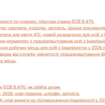
дності по-новому: пільгова ставка ЄСВ 8,41%
стю: зарплата, податки, звітність, зразки документі
лата для квоти 4%: новий розрахунок для осіб з і
я нормативу з працевлаштування осіб з інвалідні
ння робочих місць для осіб з інвалідністю у 2026
вцям від служби зайнятості: працевлаштування ВПО,
х місць
и ЄСВ 8,41%: як обійти ризик
 2026: нові правила, штрафи, звітність
: нові вимоги до підтвердження інвалідності у 20