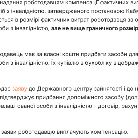
 надання роботодавцям компенсації фактичних вит
б з інвалідністю, затвердженого постановою Кабм
ться в розмірі фактичних витрат роботодавця за 
и з інвалідністю, 
але не вище граничного розмір
одавець має за власні кошти придбати засоби дл
би з інвалідністю. Їх купівлю в бухобліку відобр
одає 
заяву
 до Державного центру зайнятості і до н
 підтверджує придбання допоміжного засобу (доп
влаштованої особи з інвалідністю 
– 
договір, рахун
ї заяви роботодавцю виплачують компенсацію.