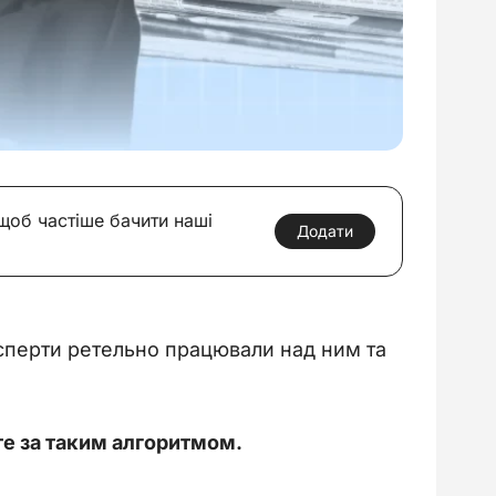
 щоб частіше бачити наші
Додати
ксперти ретельно працювали над ним та 
те за таким алгоритмом.