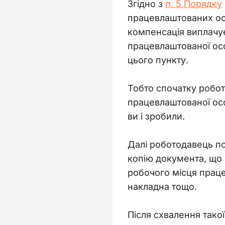
Згідно з 
п. 5 Порядку
працевлаштованих осі
компенсація виплачує
працевлаштованої особ
цього пункту.
Тобто спочатку робот
працевлаштованої осо
ви і зробили.
Далі роботодавець п
копію документа, що
робочого місця праце
накладна тощо.
Після схвалення тако