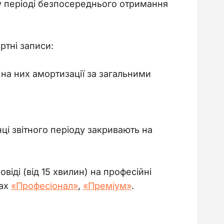
у періоді безпосереднього отримання
ртні записи:
на них амортизації за загальними
нці звітного періоду закривають на 
овіді (від 15 хвилин) на професійні 
ах 
«Професіонал»
, 
«Преміум»
.