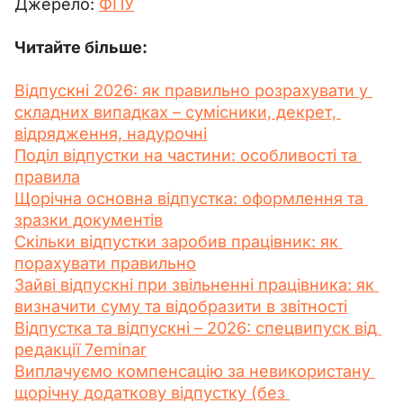
Джерело: 
ФПУ
Читайте більше:
Відпускні 2026: як правильно розрахувати у 
складних випадках – сумісники, декрет, 
відрядження, надурочні
Поділ відпустки на частини: особливості та 
правила
Щорічна основна відпустка: оформлення та 
зразки документів
Скільки відпустки заробив працівник: як 
порахувати правильно
Зайві відпускні при звільненні працівника: як 
визначити суму та відобразити в звітності
Відпустка та відпускні – 2026: спецвипуск від 
редакції 7eminar
Виплачуємо компенсацію за невикористану 
щорічну додаткову відпустку (без 