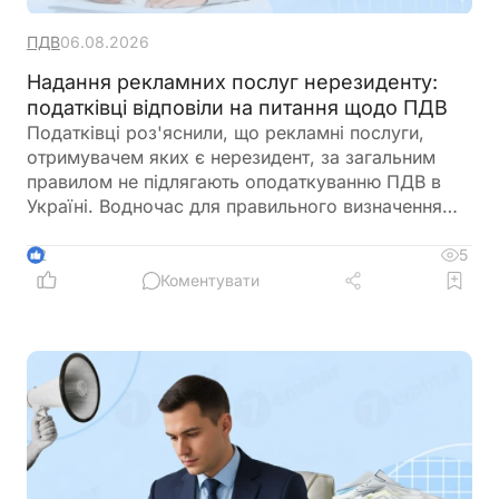
ПДВ
06.08.2026
Надання рекламних послуг нерезиденту:
податківці відповіли на питання щодо ПДВ
Податківці роз'яснили, що рекламні послуги,
отримувачем яких є нерезидент, за загальним
правилом не підлягають оподаткуванню ПДВ в
Україні. Водночас для правильного визначення
податкових наслідків необхідно враховувати
умови договору, зміст господарської операції та
5
2
первинні документи
Коментувати