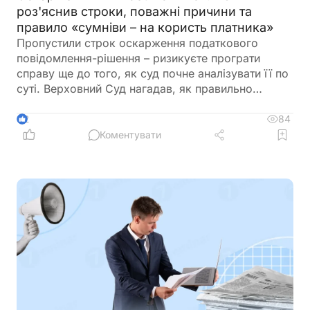
роз'яснив строки, поважні причини та
правило «сумніви – на користь платника»
Пропустили строк оскарження податкового
повідомлення-рішення – ризикуєте програти
справу ще до того, як суд почне аналізувати її по
суті. Верховний Суд нагадав, як правильно
визначити строки звернення до суду, коли їх
можна поновити та чому принцип in dubio pro
84
2
tributario залишається одним із найсильніших
Коментувати
аргументів на користь платника податків