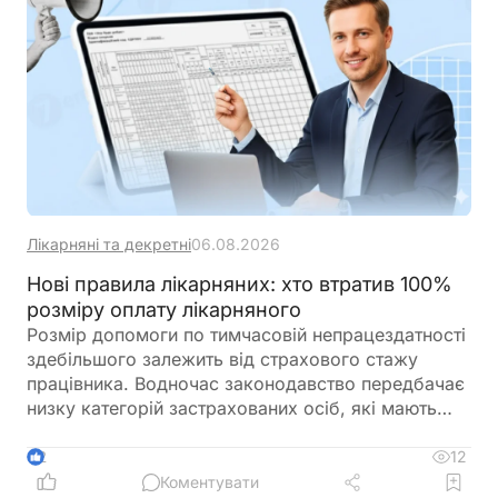
Лікарняні та декретні
06.08.2026
Нові правила лікарняних: хто втратив 100%
розміру оплату лікарняного
Розмір допомоги по тимчасовій непрацездатності
здебільшого залежить від страхового стажу
працівника. Водночас законодавство передбачає
низку категорій застрахованих осіб, які мають
право на оплату лікарняного у розмірі 100%
середньої заробітної плати незалежно від
12
2
тривалості страхового стажу. До них належать,
Коментувати