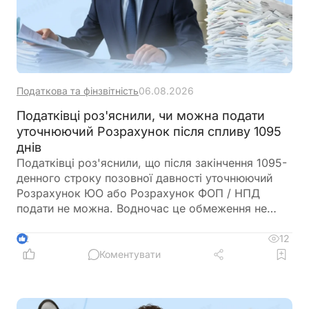
Податкова та фінзвітність
06.08.2026
Податківці роз'яснили, чи можна подати
уточнюючий Розрахунок після спливу 1095
днів
Податківці роз'яснили, що після закінчення 1095-
денного строку позовної давності уточнюючий
Розрахунок ЮО або Розрахунок ФОП / НПД
подати не можна. Водночас це обмеження не
поширюється на єдиний внесок, тож помилки у
звітності з ЄСВ можна виправляти і після спливу
12
2
цього строку
Коментувати