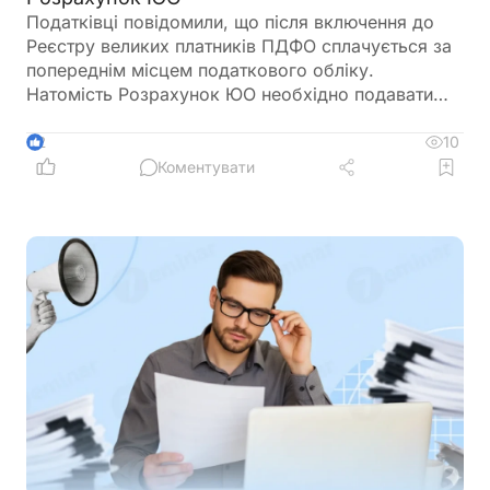
Податківці повідомили, що після включення до
Реєстру великих платників ПДФО сплачується за
попереднім місцем податкового обліку.
Натомість Розрахунок ЮО необхідно подавати
вже до контролюючого органу за новим
основним місцем обліку із зазначенням у додатку
10
2
4ДФ відповідного коду територіальної громади
Коментувати