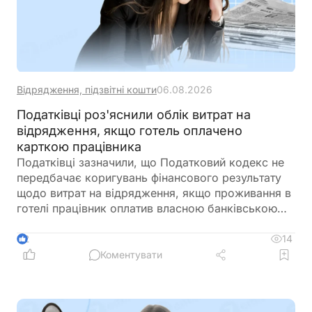
Відрядження, підзвітні кошти
06.08.2026
Податківці роз'яснили облік витрат на
відрядження, якщо готель оплачено
карткою працівника
Податківці зазначили, що Податковий кодекс не
передбачає коригувань фінансового результату
щодо витрат на відрядження, якщо проживання в
готелі працівник оплатив власною банківською
карткою. Водночас порядок бухгалтерського
обліку та документального підтвердження таких
14
2
витрат належить до компетенції Мінфіну
Коментувати