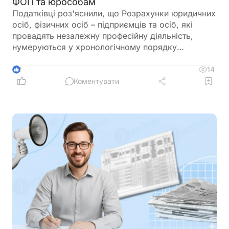
ФОП та юрособам
Податківці роз'яснили, що Розрахунки юридичних
осіб, фізичних осіб – підприємців та осіб, які
провадять незалежну професійну діяльність,
нумеруються у хронологічному порядку
незалежно від їх типу. Нумерація ведеться
окремо в межах одного звітного періоду та не
14
2
переноситься на наступний податковий період
Коментувати