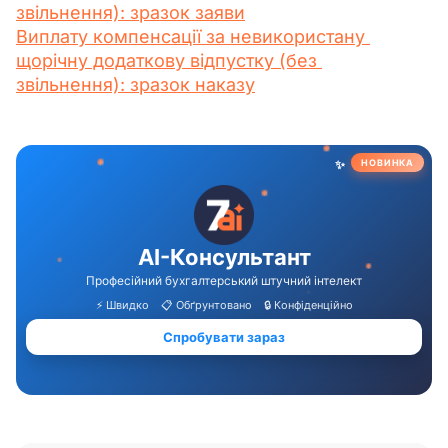
звільнення): зразок заяви
Виплату компенсації за невикористану 
щорічну додаткову відпустку (без 
звільнення): зразок наказу