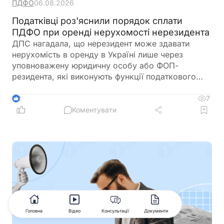
ПДФО
06.08.2026
Податківці роз'яснили порядок сплати
ПДФО при оренді нерухомості нерезидента
ДПС нагадала, що нерезидент може здавати
нерухомість в оренду в Україні лише через
уповноважену юридичну особу або ФОП-
резидента, які виконують функції податкового
агента. Саме вони зобов'язані утримувати та
сплачувати ПДФО під час виплати доходу від
7
2
оренди
Коментувати
Головна
Відео
Консультації
Документи