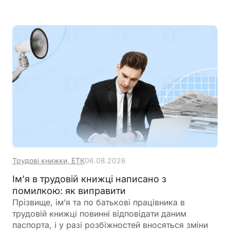
зокрема, ветерани війни, постраждалі внаслідок
Чорнобильської катастрофи, окремі реабілітовані
особи та працівники резидентів Дія.City.
Пенсійний фонд також звернув увагу на зміни
щодо донорів крові та нагадав про правильне
заповнення заяви-розрахунку для фінансування
страхових виплат
Трудові книжки, ЕТК
06.08.2026
Ім’я в трудовій книжці написано з
помилкою: як виправити
Прізвище, ім’я та по батькові працівника в
трудовій книжці повинні відповідати даним
паспорта, і у разі розбіжностей вносяться зміни