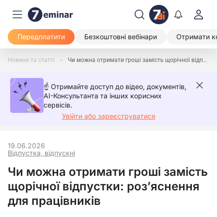
Передплатити
Безкоштовні вебінари
Отримати к
Новини та статті
Чи можна отримати гроші замість щорічної відпустки: роз’яснення для працівників
☝️ Отримайте доступ до відео, документів,
AI-Консультанта та інших корисних
сервісів.
Увійти або зареєструватися
19.06.2026
Відпустка, відпускні
Чи можна отримати гроші замість
щорічної відпустки: роз’яснення
для працівників