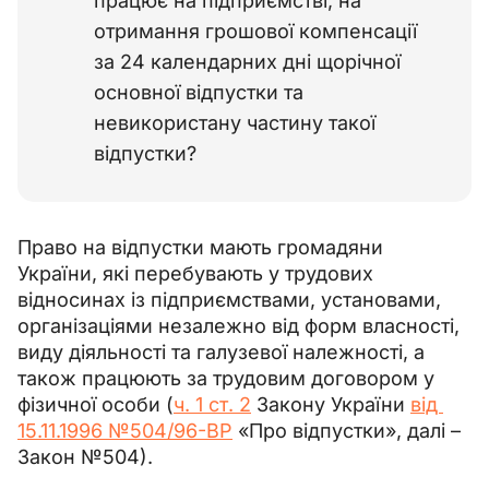
працює на підприємстві, на
отримання грошової компенсації
за 24 календарних дні щорічної
основної відпустки та
невикористану частину такої
відпустки?
Право на відпустки мають громадяни 
України, які перебувають у трудових 
відносинах із підприємствами, установами, 
організаціями незалежно від форм власності, 
виду діяльності та галузевої належності, а 
також працюють за трудовим договором у 
фізичної особи (
ч. 1 ст. 2
 Закону України 
від 
15.11.1996 №504/96-ВР
 «Про відпустки», далі – 
Закон №504).