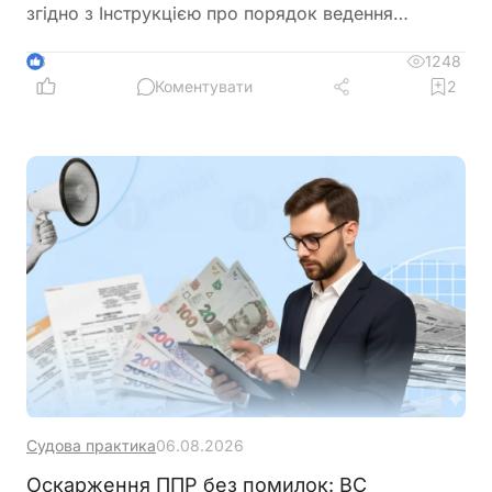
згідно з Інструкцією про порядок ведення
трудових книжок. Такі дії необхідно зробити, щоб
уникнути проблем та питань під час оформлення
1248
3
пенсії
Коментувати
2
Судова практика
06.08.2026
Оскарження ППР без помилок: ВС