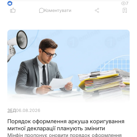
бухгалтерського обліку, а за необхідності додати
7
2
до Звіту пояснення у довільній формі
Коментувати
ЗЕД
06.08.2026
Порядок оформлення аркуша коригування
митної декларації планують змінити
Мінфін пропонує оновити порядок оформлення