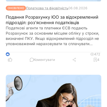
Податкова та фінзвітність
06.08.2026
ОНОВЛЕНО
Подання Розрахунку ЮО за відокремлений
підрозділ: роз'яснення податківців
Податкові агенти та платники ЄСВ подають
Розрахунок за основним місцем обліку у строки,
визначені ПКУ. Якщо відокремлений підрозділ не
уповноважений нараховувати та сплачувати
ПДФО, юридична особа подає окремий
Розрахунок з додатком 4ДФ за кожен такий
472
5
підрозділ
Коментувати
4