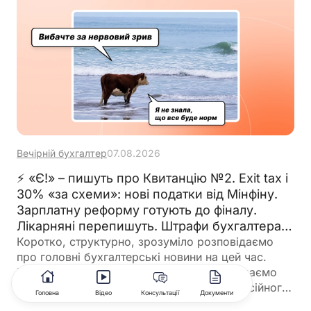
Вечірній бухгалтер
07.08.2026
⚡ «Є!» – пишуть про Квитанцію №2. Exit tax і
30% «за схеми»: нові податки від Мінфіну.
Зарплатну реформу готують до фіналу.
Лікарняні перепишуть. Штрафи бухгалтерам
– теж. 🙋‍♀️ Вечірній бухгалтер від 07.08.2026
Коротко, структурно, зрозуміло розповідаємо
про головні бухгалтерські новини на цей час.
Радимо кращі статті та консультації дня, даємо
зразки документів. І зовсім трошки професійного
Головна
Відео
Консультації
Документи
гумору 😉