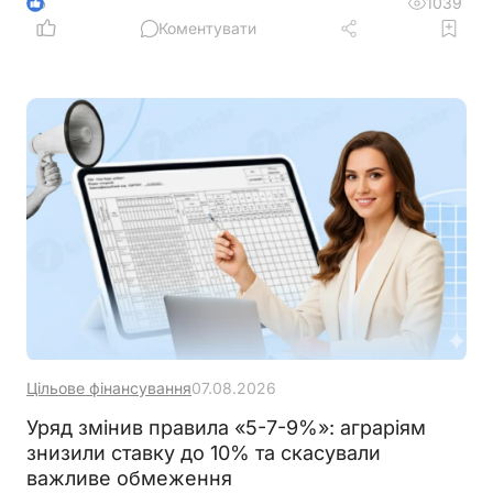
час планування роботи із сервісами
1039
6
Коментувати
Цільове фінансування
07.08.2026
Уряд змінив правила «5-7-9%»: аграріям
знизили ставку до 10% та скасували
важливе обмеження