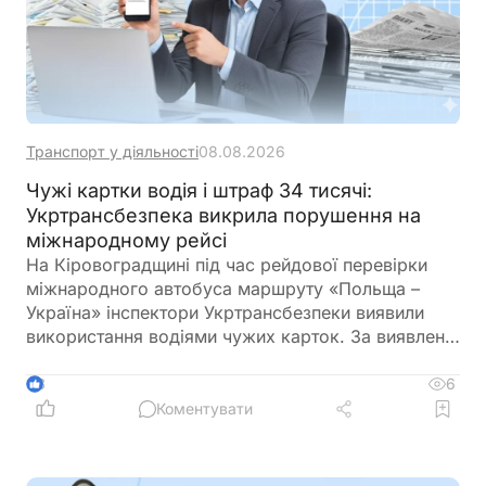
Транспорт у діяльності
08.08.2026
Чужі картки водія і штраф 34 тисячі:
Укртрансбезпека викрила порушення на
міжнародному рейсі
На Кіровоградщині під час рейдової перевірки
міжнародного автобуса маршруту «Польща –
Україна» інспектори Укртрансбезпеки виявили
використання водіями чужих карток. За виявлене
порушення перевізнику загрожує штраф у розмірі
34 тис. грн
6
3
Коментувати