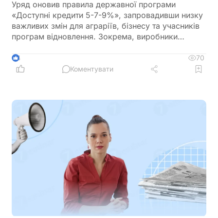
Уряд оновив правила державної програми
«Доступні кредити 5-7-9%», запровадивши низку
важливих змін для аграріїв, бізнесу та учасників
програм відновлення. Зокрема, виробники
сільськогосподарської продукції отримають
більше можливостей для фінансування
70
4
оборотного капіталу за нижчою ставкою, а з 1
Коментувати
вересня запрацюють нові вимоги для учасників
програми