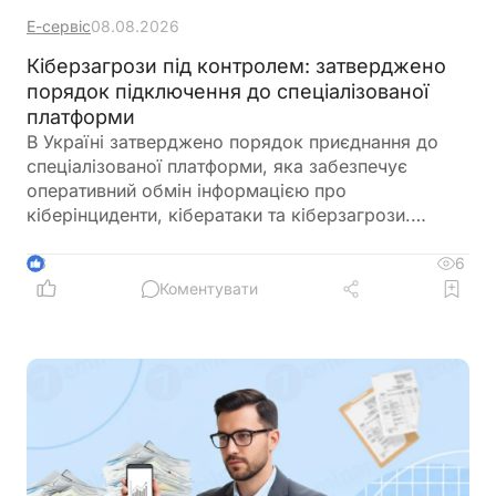
Е-сервіс
08.08.2026
Кіберзагрози під контролем: затверджено
порядок підключення до спеціалізованої
платформи
В Україні затверджено порядок приєднання до
спеціалізованої платформи, яка забезпечує
оперативний обмін інформацією про
кіберінциденти, кібератаки та кіберзагрози.
Новий механізм покликаний посилити взаємодію
між державними органами, операторами
6
3
критичної інфраструктури та іншими суб’єктами
Коментувати
кібербезпеки