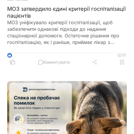
МОЗ затвердило єдині критерії госпіталізації
пацієнтів
МОЗ уніфікувало критерії госпіталізації, щоб
забезпечити однакові підходи до надання
стаціонарної допомоги. Остаточне рішення про
госпіталізацію, як і раніше, приймає лікар з
урахуванням стану пацієнта
11
3
Коментувати