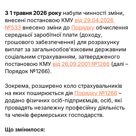
З 1 травня 2026 року 
набули чинності зміни, 
внесені постановою КМУ 
від 29.04.2026 
№533
 внесено зміни до
Порядку
 обчислення 
середньої заробітної плати (доходу, 
грошового забезпечення) для розрахунку 
виплат за загальнообов’язковим державним 
соціальним страхуванням, затвердженого 
постановою КМУ 
від 26.09.2001 №1266
 (далі – 
Порядок №1266).
Зокрема, розширено коло страхувальників 
на яких поширюється дія 
Порядку №1266
 – 
додано фізичних осіб-підприємців, осіб, які 
провадять незалежну професійну діяльність 
та членів фермерських господарств.
Що змінилося: