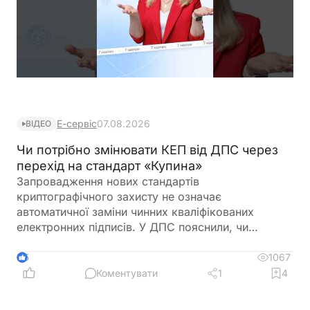
Е-сервіс
07.08.2026
ВІДЕО
Чи потрібно змінювати КЕП від ДПС через
перехід на стандарт «Купина»
Запровадження нових стандартів
криптографічного захисту не означає
автоматичної заміни чинних кваліфікованих
електронних підписів. У ДПС пояснили, чи
залишатимуться дійсними КЕП, видані КНЕДП
ДПС, після переходу на новий стандарт «Купина»
1067
5
та чи потрібно користувачам отримувати нові
Коментувати
1
4
сертифікати