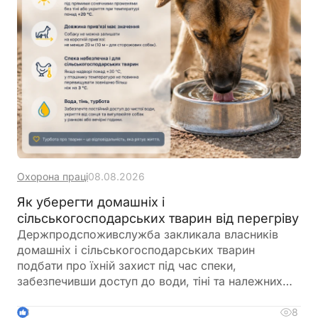
Охорона праці
08.08.2026
Як уберегти домашніх і
сільськогосподарських тварин від перегріву
Держпродспоживслужба закликала власників
домашніх і сільськогосподарських тварин
подбати про їхній захист під час спеки,
забезпечивши доступ до води, тіні та належних
умов утримання. У відомстві також нагадали про
заборону залишати тварин у зачинених
8
3