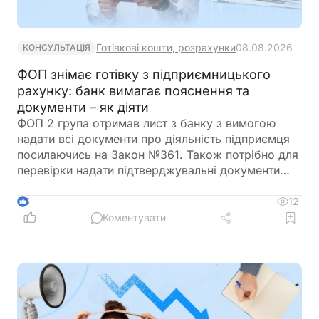
Готівкові кошти, розрахунки
08.08.2026
КОНСУЛЬТАЦІЯ
ФОП знімає готівку з підприємницького
рахунку: банк вимагає пояснення та
документи – як діяти
ФОП 2 група отримав лист з банку з вимогою
надати всі документи про діяльність підприємця
посилаючись на Закон №361. Також потрібно для
перевірки надати підтверджувальні документи
закупівлі товару і пояснення використання
готівкових коштів (в дозволеному об’ємі
12
5
періодично знімаються з поточного рахунку).
Коментувати
ФОП не обліковує всі операції в господарській
діяльності. Яким чином можна надати пояснення
банку?