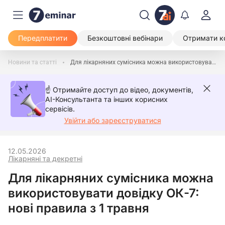
Передплатити
Безкоштовні вебінари
Отримати к
Новини та статті
Для лікарняних сумісника можна використовувати довідку ОК-7: нові правила з 1 травня
☝️ Отримайте доступ до відео, документів,
AI-Консультанта та інших корисних
сервісів.
Увійти або зареєструватися
12.05.2026
Лікарняні та декретні
Для лікарняних сумісника можна
використовувати довідку ОК-7:
нові правила з 1 травня