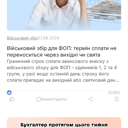
Військовий збір
07.08.2026
Військовий збір для ФОП: термін сплати не
переноситься через вихідні чи свята
Граничний строк сплати авансового внеску з
військового збору для ФОП – єдинників 1, 2 та 4
групи, у разі якщо останній день строку його
сплати припадає на вихідний або святковий день,
не переноситься на операційний день, що настає
за вихідним або святковим днем
452
4
Коментувати