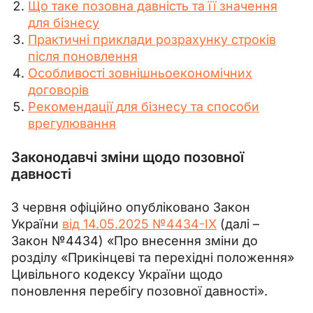
Що таке позовна давність та її значення
для бізнесу
Практичні приклади розрахунку строків
після поновлення
Особливості зовнішньоекономічних
договорів
Рекомендації для бізнесу та способи
врегулювання
Законодавчі зміни щодо позовної
давності
3 червня офіційно опубліковано Закон 
України 
від 14.05.2025 №4434-IX
 (далі – 
Закон №4434) «Про внесення зміни до 
розділу «Прикінцеві та перехідні положення» 
Цивільного кодексу України щодо 
поновлення перебігу позовної давності».