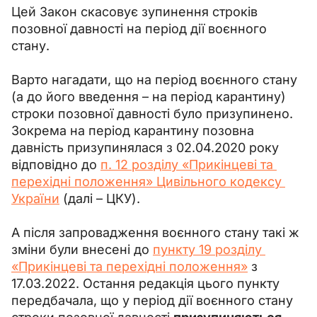
Цей Закон скасовує зупинення строків 
позовної давності на період дії воєнного 
стану.
Варто нагадати, що на період воєнного стану 
(а до його введення – на період карантину) 
строки позовної давності було призупинено. 
Зокрема на період карантину позовна 
давність призупинялася з 02.04.2020 року 
відповідно до 
п. 12 розділу «Прикінцеві та 
перехідні положення» Цивільного кодексу 
України
 (далі – ЦКУ).
А після запровадження воєнного стану такі ж 
зміни були внесені до 
пункту 19 розділу 
«Прикінцеві та перехідні положення»
 з 
17.03.2022. Остання редакція цього пункту 
передбачала, що у період дії воєнного стану 