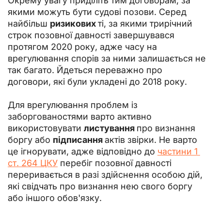
Окрему увагу приділіть тим договорам, за 
якими можуть бути судові позови. Серед 
найбільш 
ризикових 
ті, за якими трирічний 
строк позовної давності завершувався 
протягом 2020 року, адже часу на 
врегулювання спорів за ними залишається не 
так багато. Йдеться переважно про 
договори, які були укладені до 2018 року.
Для врегулювання проблем із 
заборгованостями варто активно 
використовувати 
листування 
про визнання 
боргу або 
підписання 
актів звірки. Не варто 
це ігнорувати, адже відповідно до 
частини 1 
ст. 264 ЦКУ
 перебіг позовної давності 
переривається в разі здійснення особою дій, 
які свідчать про визнання нею свого боргу 
або іншого обов'язку.