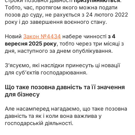
строки позовної давності 
призупиняються
. 
Тобто, час, протягом якого можна подати 
позов до суду, не рахується з 24 лютого 2022 
року і до завершення воєнного стану.
Новий 
Закон №4434
 набере чинності 
з 4 
вересня 2025 року
, тобто через три місяці з 
дня, наступного за днем опублікування.
З’ясуємо, які наслідки принесуть ці новації 
для суб’єктів господарювання.
Що таке позовна давність та її значення
для бізнесу
Але насамперед нагадаємо, що таке позовна 
давність та як і коли вона важлива у 
господарській діяльності.