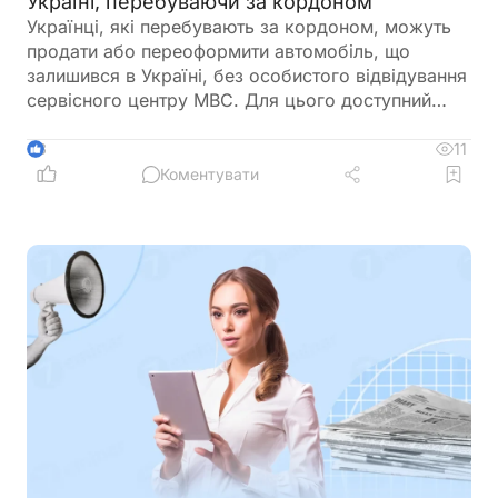
Україні, перебуваючи за кордоном
Українці, які перебувають за кордоном, можуть
продати або переоформити автомобіль, що
залишився в Україні, без особистого відвідування
сервісного центру МВС. Для цього доступний
онлайн-продаж через Дію або оформлення
довіреності на уповноваженого представника
11
3
Коментувати