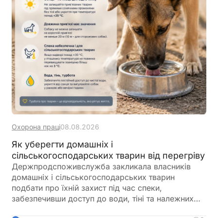
Охорона праці
08.08.2026
Як уберегти домашніх і
сільськогосподарських тварин від перегріву
Держпродспоживслужба закликала власників
домашніх і сільськогосподарських тварин
подбати про їхній захист під час спеки,
забезпечивши доступ до води, тіні та належних
умов утримання. У відомстві також нагадали про