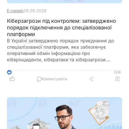
Е-сервіс
08.08.2026
Кіберзагрози під контролем: затверджено
порядок підключення до спеціалізованої
платформи
В Україні затверджено порядок приєднання до
спеціалізованої платформи, яка забезпечує
оперативний обмін інформацією про
кіберінциденти, кібератаки та кіберзагрози.
Новий механізм покликаний посилити взаємодію
між державними органами, операторами
6
3
критичної інфраструктури та іншими суб’єктами
Коментувати
кібербезпеки