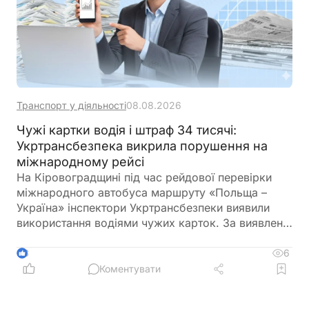
Транспорт у діяльності
08.08.2026
Чужі картки водія і штраф 34 тисячі:
Укртрансбезпека викрила порушення на
міжнародному рейсі
На Кіровоградщині під час рейдової перевірки
міжнародного автобуса маршруту «Польща –
Україна» інспектори Укртрансбезпеки виявили
використання водіями чужих карток. За виявлене
порушення перевізнику загрожує штраф у розмірі
34 тис. грн
6
3
Коментувати