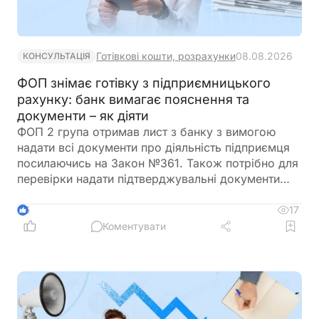
Готівкові кошти, розрахунки
08.08.2026
КОНСУЛЬТАЦІЯ
ФОП знімає готівку з підприємницького
рахунку: банк вимагає пояснення та
документи – як діяти
ФОП 2 група отримав лист з банку з вимогою
надати всі документи про діяльність підприємця
посилаючись на Закон №361. Також потрібно для
перевірки надати підтверджувальні документи
закупівлі товару і пояснення використання
готівкових коштів (в дозволеному об’ємі
17
5
періодично знімаються з поточного рахунку).
Коментувати
ФОП не обліковує всі операції в господарській
діяльності. Яким чином можна надати пояснення
банку?