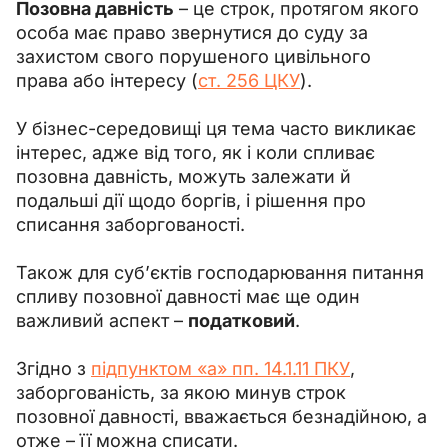
Позовна давність
–
 це строк, протягом якого 
особа має право звернутися до суду за 
захистом свого порушеного цивільного 
права або інтересу (
ст. 256 ЦКУ
).
У бізнес-середовищі ця тема часто викликає 
інтерес, адже від того, як і коли спливає 
позовна давність, можуть залежати й 
подальші дії щодо боргів, і рішення про 
списання заборгованості.
Також для суб’єктів господарювання питання 
спливу позовної давності має ще один 
важливий аспект 
–
податковий
.
Згідно з 
підпунктом «а» пп. 14.1.11 ПКУ
, 
заборгованість, за якою минув строк 
позовної давності, вважається безнадійною, а 
отже 
–
 її можна списати.