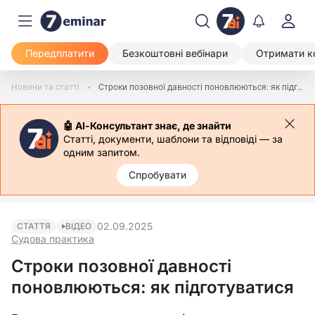
Передплатити
Безкоштовні вебінари
Отримати к
Новини та статті
Строки позовної давності поновлюються: як підготуватися
🤖 АІ-Консультант знає, де знайти
Статті, документи, шаблони та відповіді — за
одним запитом.
Спробувати
02.09.2025
СТАТТЯ
ВІДЕО
Судова практика
Строки позовної давності
поновлюються: як підготуватися