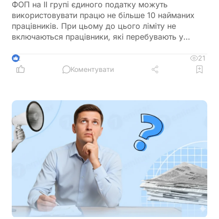
ФОП на ІІ групі єдиного податку можуть
використовувати працю не більше 10 найманих
працівників. При цьому до цього ліміту не
включаються працівники, які перебувають у
відпустці у зв’язку з вагітністю та пологами або у
відпустці для догляду за дитиною. Перед
21
2
оформленням нового працівника варто
Коментувати
перевірити, чи не буде перевищено встановлену
законодавством граничну кількість найманих осіб