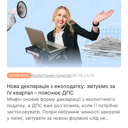
підприємств, які зможуть скористатися такими
пільгами
Екологічний податок
06.08.2026
ОНОВЛЕНО
Нова декларація з екоподатку: звітуємо за
IV квартал – пояснює ДПС
Мінфін оновив форму декларації з екологічного
податку, а ДПС вже роз'яснила, коли її потрібно
застосовувати. Попри набрання чинності наказом
у липні, звітувати за новою формою слід не
одразу. Розповідаємо, за який період уперше