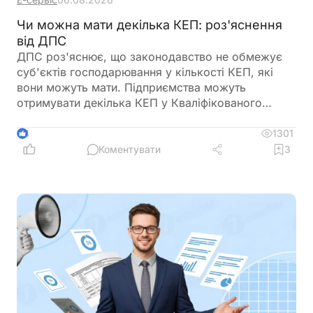
Чи можна мати декілька КЕП: роз'яснення
від ДПС
ДПС роз'яснює, що законодавство не обмежує
суб'єктів господарювання у кількості КЕП, які
вони можуть мати. Підприємства можуть
отримувати декілька КЕП у Кваліфікованого
надавача електронних довірчих послуг ДПС
України
1301
4
Коментувати
3