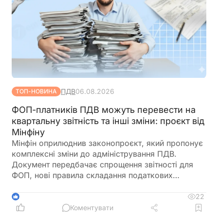
ПДВ
06.08.2026
ТОП-НОВИНА
ФОП-платників ПДВ можуть перевести на
квартальну звітність та інші зміни: проєкт від
Мінфіну
Мінфін оприлюднив законопроєкт, який пропонує
комплексні зміни до адміністрування ПДВ.
Документ передбачає спрощення звітності для
ФОП, нові правила складання податкових
накладних, збільшення порогу для перевірок
бюджетного відшкодування та запровадження
22
1
квартального звітного періоду для підприємців –
Коментувати