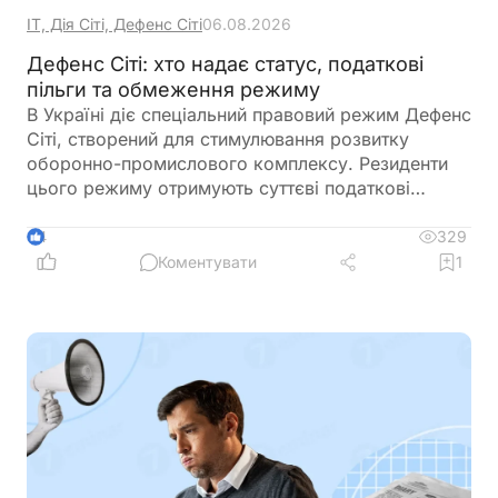
ІТ, Дія Сіті, Дефенс Сіті
06.08.2026
Дефенс Сіті: хто надає статус, податкові
пільги та обмеження режиму
В Україні діє спеціальний правовий режим Дефенс
Сіті, створений для стимулювання розвитку
оборонно-промислового комплексу. Резиденти
цього режиму отримують суттєві податкові
пільги, однак разом із ними – жорсткі вимоги до
цільового використання прибутку, обмеження на
329
4
виплату дивідендів та інвестиційні правила.
Коментувати
1
Розбираємо ключові умови, ризики та практичні
нюанси для бізнесу