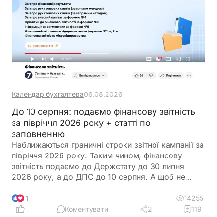
Календар бухгалтера
06.08.2026
До 10 серпня: подаємо фінансову звітність
за півріччя 2026 року + статті по
заповненню
Наближаються граничні строки звітної кампанії за
півріччя 2026 року. Таким чином, фінансову
звітність подаємо до Держстату до 30 липня
2026 року, а до ДПС до 10 серпня. А щоб не
загубитися в рядках та формах, ми зібрали все в
одному місці
14255
11
Коментувати
2
119