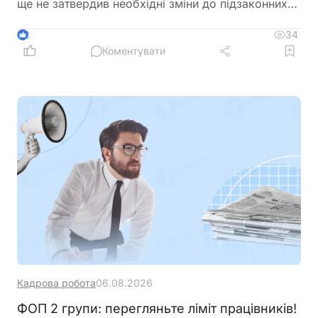
ще не затвердив необхідні зміни до підзаконних
актів, які мають визначити порядок застосування
нових правил щодо підтвердження страхового
34
2
стажу та призначення пенсій
Коментувати
Кадрова робота
06.08.2026
ФОП 2 групи: перегляньте ліміт працівників!