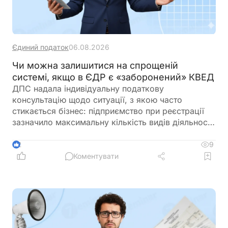
Єдиний податок
06.08.2026
Чи можна залишитися на спрощеній
системі, якщо в ЄДР є «заборонений» КВЕД
ДПС надала індивідуальну податкову
консультацію щодо ситуації, з якою часто
стикається бізнес: підприємство при реєстрації
зазначило максимальну кількість видів діяльності
за КВЕД, частина з яких виявилася забороненою
для платників єдиного податку 3-ї групи і вже
9
2
отримало лист від ДПС. При цьому в заяві на
Коментувати
спрощену систему та у фінансово-господарській
діяльності використовувалися лише дозволені
коди