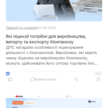
Ліцензії та дозволи
06.08.2026
Які ліцензії потрібні для виробництва,
імпорту та експорту біоетанолу
ДПС нагадала особливості ліцензування
діяльності з біоетанолом. Виробники, які мають
чинну ліцензію на виробництво біоетанолу,
можуть здійснювати його оптову торгівлю без
оформлення окремої ліцензії. Водночас для
імпорту, експорту та інших операцій із
3
2
біоетанолом закон встановлює окремі вимоги, а
Коментувати
його роздрібний продаж в Україні залишається
забороненим