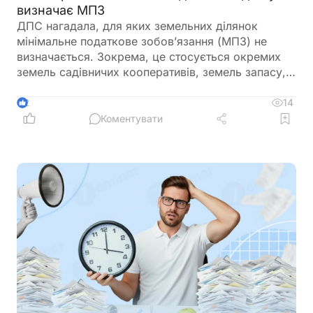
визначає МПЗ
ДПС нагадала, для яких земельних ділянок
мінімальне податкове зобов’язання (МПЗ) не
визначається. Зокрема, це стосується окремих
земель садівничих кооперативів, земель запасу,
невитребуваних паїв, земель у зонах відчуження,
ділянок у межах населених пунктів, а також
14
2
земель, що перебувають у консервації чи
Коментувати
забруднені вибухонебезпечними предметами.
Водночас при розрахунку МПЗ необхідно
враховувати особливості, встановлені
Податковим кодексом України