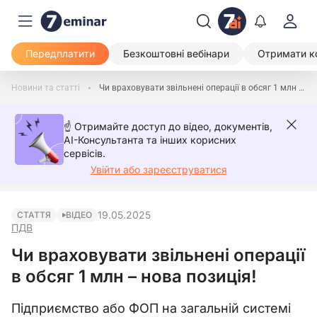
Передплатити
Безкоштовні вебінари
Отримати к
Новини та статті
Чи враховувати звільнені операції в обсяг 1 млн – нова позиція!
☝️ Отримайте доступ до відео, документів,
AI-Консультанта та інших корисних
сервісів.
Увійти або зареєструватися
19.05.2025
СТАТТЯ
ВІДЕО
ПДВ
Чи враховувати звільнені операції
в обсяг 1 млн – нова позиція!
Підприємство або ФОП на загальній системі