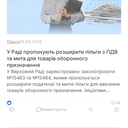
Пільги
06.08.2026
У Раді пропонують розширити пільги з ПДВ
та мита для товарів оборонного
призначення
У Верховній Раді зареєстровано законопроєкти
№15463 та №15464, якими пропонується
розширити податкові та митні пільги для ввезення
товарів оборонного призначення. Ініціативи
передбачають поширення звільнення від ПДВ та
ввізного мита на поставки, що фінансуються
14
2
іноземними державами, міжнародними
Коментувати
організаціями або в межах програм міжнародної
допомоги, а також розширюють перелік