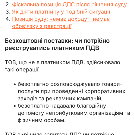
Фіскальна позиція ДПС після рішення суду
Як діяти платнику у подібній ситуації
Позиція суду: немає доходу – немає
обов’язку з реєстрації
Безкоштовні поставки: чи потрібно
реєструватись платником ПДВ
ТОВ, що не є платником ПДВ, здійснювало 
такі операції: 
безоплатно розповсюджувало товари-
послуги при проведенні корпоративних
заходів та рекламних кампаній;
безоплатно надавало благодійну
допомогу неприбутковим організаціям та
фізичним особам.
ТОВ вирішило запитати ДПС чи потрібно 