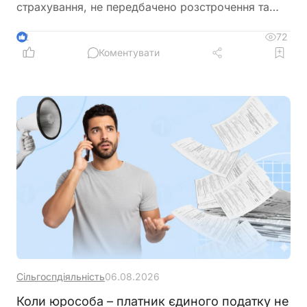
страхування, не передбачено розстрочення та
відстрочення заборгованості по сплаті єдиного
внеску
72
2
Коментувати
Сільгоспдіяльність
06.08.2026
Коли юрособа – платник єдиного податку не