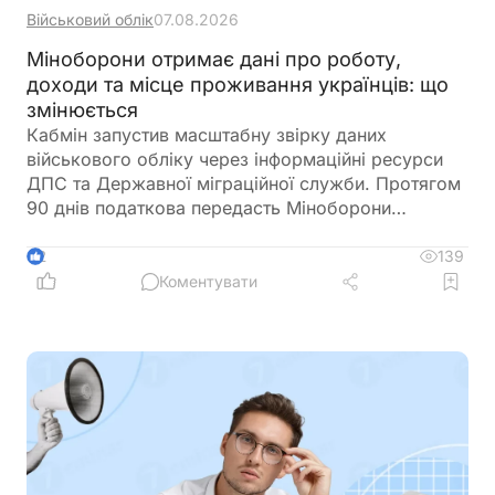
Військовий облік
07.08.2026
Міноборони отримає дані про роботу,
доходи та місце проживання українців: що
змінюється
Кабмін запустив масштабну звірку даних
військового обліку через інформаційні ресурси
ДПС та Державної міграційної служби. Протягом
90 днів податкова передасть Міноборони
інформацію про чоловіків віком від 18 до 60
років, включаючи відомості про місце роботи,
139
2
доходи та персональні дані. Паралельно ДМС
Коментувати
синхронізує з Реєстром призовників паспортні
дані, місце проживання, громадянство та навіть
відцифрований образ обличчя. Якщо людини ще
немає у військовому реєстрі, система
автоматично сформує для неї цифровий профіль
на підставі отриманої інформації