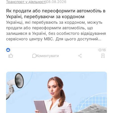
Транспорт у діяльності
08.08.2026
Як продати або переоформити автомобіль в
Україні, перебуваючи за кордоном
Українці, які перебувають за кордоном, можуть
продати або переоформити автомобіль, що
залишився в Україні, без особистого відвідування
сервісного центру МВС. Для цього доступний
онлайн-продаж через Дію або оформлення
довіреності на уповноваженого представника
16
3
Коментувати