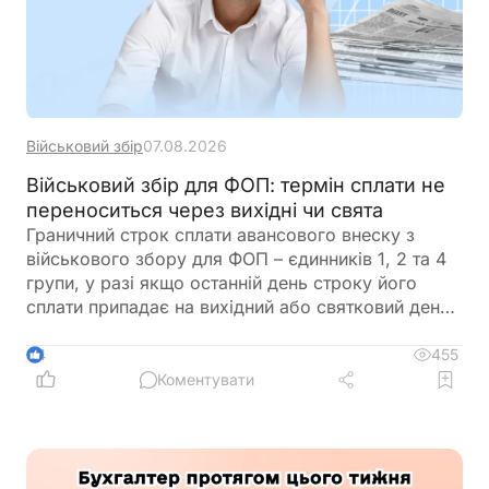
Військовий збір
07.08.2026
Військовий збір для ФОП: термін сплати не
переноситься через вихідні чи свята
Граничний строк сплати авансового внеску з
військового збору для ФОП – єдинників 1, 2 та 4
групи, у разі якщо останній день строку його
сплати припадає на вихідний або святковий день,
не переноситься на операційний день, що настає
за вихідним або святковим днем
455
4
Коментувати