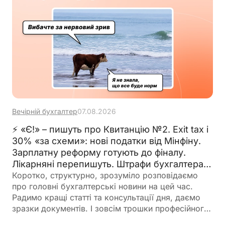
Вечірній бухгалтер
07.08.2026
⚡ «Є!» – пишуть про Квитанцію №2. Exit tax і
30% «за схеми»: нові податки від Мінфіну.
Зарплатну реформу готують до фіналу.
Лікарняні перепишуть. Штрафи бухгалтерам
– теж. 🙋‍♀️ Вечірній бухгалтер від 07.08.2026
Коротко, структурно, зрозуміло розповідаємо
про головні бухгалтерські новини на цей час.
Радимо кращі статті та консультації дня, даємо
зразки документів. І зовсім трошки професійного
гумору 😉