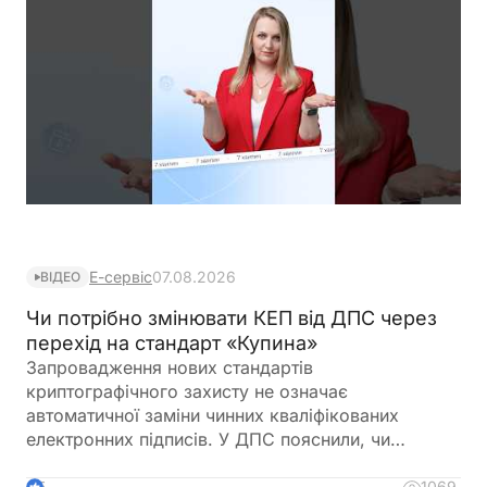
Е-сервіс
07.08.2026
ВІДЕО
Чи потрібно змінювати КЕП від ДПС через
перехід на стандарт «Купина»
Запровадження нових стандартів
криптографічного захисту не означає
автоматичної заміни чинних кваліфікованих
електронних підписів. У ДПС пояснили, чи
залишатимуться дійсними КЕП, видані КНЕДП
ДПС, після переходу на новий стандарт «Купина»
1069
5