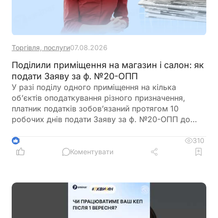
Торгівля, послуги
07.08.2026
Поділили приміщення на магазин і салон: як
подати Заяву за ф. №20-ОПП
У разі поділу одного приміщення на кілька
об’єктів оподаткування різного призначення,
платник податків зобов’язаний протягом 10
робочих днів подати Заяву за ф. №20-ОПП до
податкового органу. У Заяві необхідно вказати
інформацію про закриття попереднього об’єкта і
310
3
створення нових у різних рядках, кожному з яких
Коментувати
буде присвоєно окремий ідентифікатор