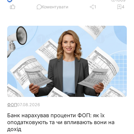
та чи потрібно користувачам отримувати нові
Коментувати
1
4
сертифікати
ФОП
07.08.2026
Банк нарахував проценти ФОП: як їх
оподатковують та чи впливають вони на
дохід