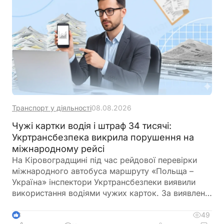
Транспорт у діяльності
08.08.2026
Чужі картки водія і штраф 34 тисячі:
Укртрансбезпека викрила порушення на
міжнародному рейсі
На Кіровоградщині під час рейдової перевірки
міжнародного автобуса маршруту «Польща –
Україна» інспектори Укртрансбезпеки виявили
використання водіями чужих карток. За виявлене
порушення перевізнику загрожує штраф у розмірі
34 тис. грн
49
3