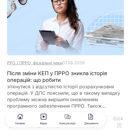
РРО / ПРРО, фіскальні чеки
07.08.2026
Після зміни КЕП у ПРРО зникла історія
операцій: що робити
зіткнутися з відсутністю історії розрахункових
операцій. У ДПС пояснили, що в такому випадку
проблему можна вирішити оновленням
програмного забезпечення ПРРО. Також
податківці нагадали про обов’язок подати
повідомлення за формою J/F1391802 із даними
24
4
Головна
Відео
Консультації
Документи
нового сертифіката відкритого ключа
Коментувати