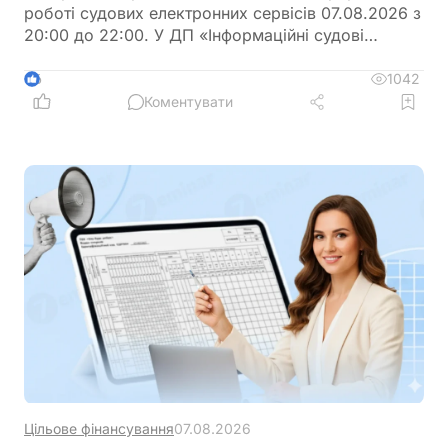
роботі судових електронних сервісів 07.08.2026 з
20:00 до 22:00. У ДП «Інформаційні судові
системи» просять врахувати цю інформацію під
час планування роботи із сервісами
1042
6
Коментувати
Цільове фінансування
07.08.2026