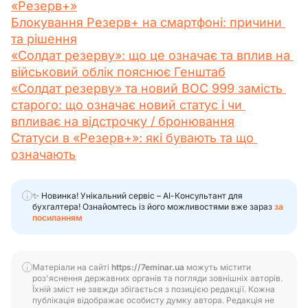
«Резерв+»
Блокування Резерв+ на смартфоні: причини 
та рішення
«Солдат резерву»: що це означає та вплив на 
військовий облік пояснює Генштаб
«Солдат резерву» та новий ВОС 999 замість 
старого: що означає новий статус і чи 
впливає на відстрочку / бронювання
Статуси в «Резерв+»: які бувають та що 
означають
✨ Новинка! Унікальний сервіс – АІ-Консультант для
бухгалтера! Ознайомтесь із його можливостями вже зараз
за
посиланням
Матеріали на сайті
https://7eminar.ua
можуть містити
роз'яснення державних органів та погляди зовнішніх авторів.
Їхній зміст не завжди збігається з позицією редакції. Кожна
публікація відображає особисту думку автора. Редакція не