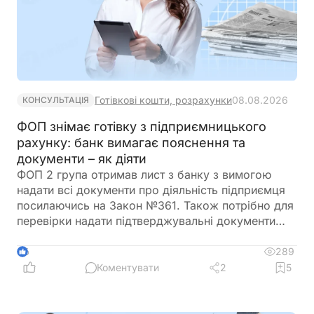
Готівкові кошти, розрахунки
08.08.2026
КОНСУЛЬТАЦІЯ
ФОП знімає готівку з підприємницького
рахунку: банк вимагає пояснення та
документи – як діяти
ФОП 2 група отримав лист з банку з вимогою
надати всі документи про діяльність підприємця
посилаючись на Закон №361. Також потрібно для
перевірки надати підтверджувальні документи
закупівлі товару і пояснення використання
готівкових коштів (в дозволеному об’ємі
289
6
періодично знімаються з поточного рахунку).
Коментувати
2
5
ФОП не обліковує всі операції в господарській
діяльності. Яким чином можна надати пояснення
банку?