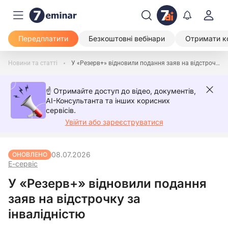
Передплатити
Безкоштовні вебінари
Отримати к
Новини та статті
У «Резерв+» відновили подання заяв на відстрочку за інвалідністю
☝️ Отримайте доступ до відео, документів,
AI-Консультанта та інших корисних
сервісів.
Увійти або зареєструватися
08.07.2026
ОНОВЛЕНО
Е-сервіс
У «Резерв+» відновили подання
заяв на відстрочку за
інвалідністю