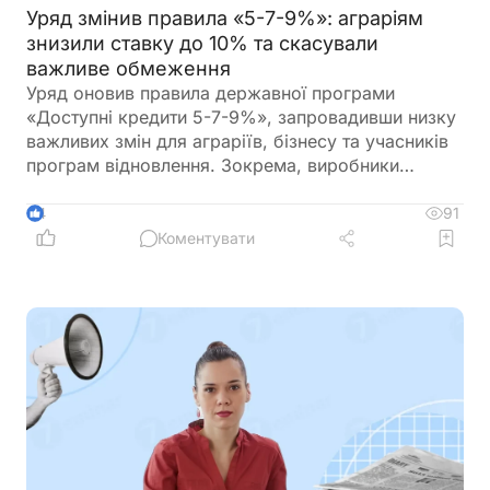
Уряд змінив правила «5-7-9%»: аграріям
знизили ставку до 10% та скасували
важливе обмеження
Уряд оновив правила державної програми
«Доступні кредити 5-7-9%», запровадивши низку
важливих змін для аграріїв, бізнесу та учасників
програм відновлення. Зокрема, виробники
сільськогосподарської продукції отримають
більше можливостей для фінансування
91
4
оборотного капіталу за нижчою ставкою, а з 1
Коментувати
вересня запрацюють нові вимоги для учасників
програми