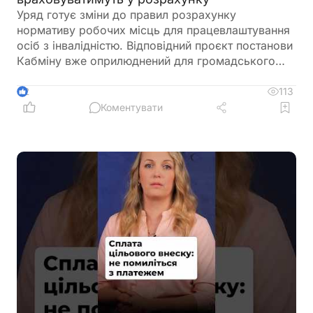
Уряд готує зміни до правил розрахунку
нормативу робочих місць для працевлаштування
осіб з інвалідністю. Відповідний проєкт постанови
Кабміну вже оприлюднений для громадського
обговорення. Документ пропонує не враховувати
окремі штатні одиниці під час визначення
113
2
середньооблікової чисельності працівників.
Коментувати
Йдеться про посади, виконання обов'язків за
якими здійснюється безпосередньо на територіях
активних бойових дій