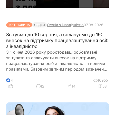
Особи з інвалідністю
07.08.2026
ТОП-НОВИНА
ВІДЕО
Звітуємо до 10 серпня, а сплачуємо до 19:
внесок на підтримку працевлаштування осіб
з інвалідністю
З 1 січня 2026 року роботодавці зобов’язані
звітувати та сплачувати внесок на підтримку
працевлаштування осіб з інвалідністю за новими
правилами. Базовим звітним періодом визначено
календарний квартал. Звіт подається до
податкового органу протягом 40 календарних
16955
14
днів після закінчення кварталу, а сплата внеску
12
14
53
здійснюється протягом 10 календарних днів після
граничного строку подання звіту