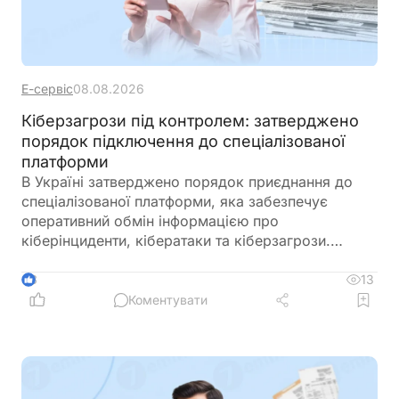
Е-сервіс
08.08.2026
Кіберзагрози під контролем: затверджено
порядок підключення до спеціалізованої
платформи
В Україні затверджено порядок приєднання до
спеціалізованої платформи, яка забезпечує
оперативний обмін інформацією про
кіберінциденти, кібератаки та кіберзагрози.
Новий механізм покликаний посилити взаємодію
між державними органами, операторами
13
3
критичної інфраструктури та іншими суб’єктами
Коментувати
кібербезпеки