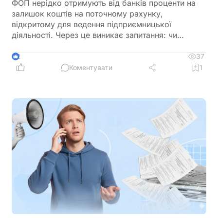
ФОП нерідко отримують від банків проценти на
залишок коштів на поточному рахунку,
відкритому для ведення підприємницької
діяльності. Через це виникає запитання: чи
потрібно включати такі суми до
підприємницького доходу та сплачувати з них
37
2
податки як із доходу ФОП. Податкове
Коментувати
1
законодавство розмежовує доходи від
господарської діяльності та пасивні доходи
фізичної особи. Саме тому проценти, нараховані
банком на залишок коштів, мають окремий
порядок оподаткування