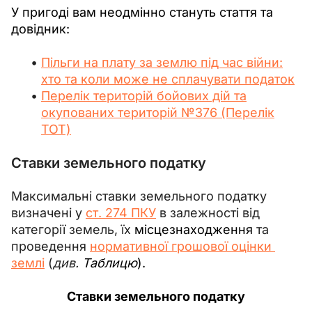
У пригоді вам неодмінно стануть стаття та 
довідник:
Пільги на плату за землю під час війни:
хто та коли може не сплачувати податок
Перелік територій бойових дій та
окупованих територій №376 (Перелік
ТОТ)
Ставки
земельного податку
Максимальні ставки земельного податку 
визначені у 
ст. 274 ПКУ
 в залежності від 
категорії земель, їх 
місцезнаходження
 та 
проведення 
нормативної грошової оцінки 
землі
 (
див. 
Таблицю
). 
Ставки земельного податку