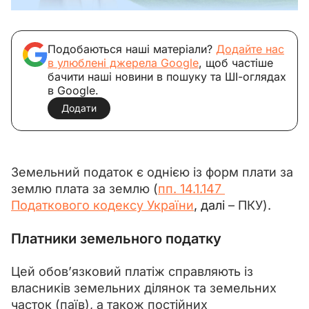
Подобаються наші матеріали?
Додайте нас
в улюблені джерела Google
, щоб частіше
бачити наші новини в пошуку та ШІ-оглядах
в Google.
Додати
Земельний податок є однією із форм плати за 
землю плата за землю (
пп. 14.1.147 
Податкового кодексу України
, далі 
– ПКУ). 
Платники
земельного податку
Цей обов’язковий платіж справляють із 
власників земельних ділянок та земельних 
часток (паїв), а також постійних 