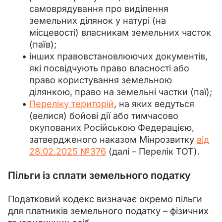
самоврядування про виділення
земельних ділянок у натурі (на
місцевості) власникам земельних часток
(паїв);
інших правовстановлюючих документів,
які посвідчують право власності або
право користування земельною
ділянкою, право на земельні частки (паї);
Переліку територій
, на яких ведуться
(велися) бойові дії або тимчасово
окупованих Російською Федерацією,
затвердженого наказом Мінрозвитку
від
28.02.2025 №376
(далі – Перелік ТОТ).
Пільги із сплати земельного податку
Податковий кодекс визначає окремо пільги 
для платників земельного податку 
– 
фізичних 