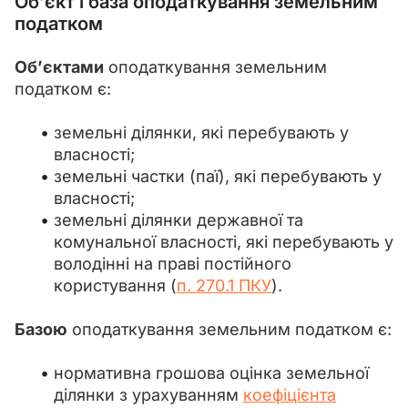
Об’єкт і
база оподаткування
земельним
податком
Об’єктами
 оподаткування земельним 
податком є:
земельні ділянки, які перебувають у
власності;
земельні частки (паї), які перебувають у
власності;
земельні ділянки державної та
комунальної власності, які перебувають у
володінні на праві постійного
користування (
п. 270.1 ПКУ
).
Базою
 оподаткування земельним податком є:
нормативна грошова оцінка земельної
ділянки з урахуванням
коефіцієнта