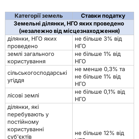
Категорії земель
Ставки податку
Земельні ділянки, НГО яких проведено 
(незалежно від місцезнаходження)
ділянки, НГО яких 
не більше 3% від 
проведено
НГО
землі загального 
не більше 1% від 
користування
НГО
не менше 0,3% та 
сільськогосподарські 
не більше 1% від 
угіддя
НГО
не більше 0,1% від 
лісові землі
НГО
ділянки, які 
перебувають у 
постійному 
користуванні 
не більше 12% від 
суб'єктів 