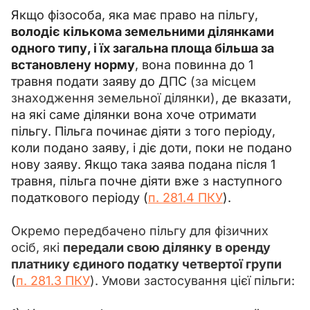
Якщо фізособа, яка має право на пільгу, 
володіє кількома земельними ділянками 
одного типу, і їх загальна площа більша за 
встановлену норму
, вона повинна до 1 
травня подати заяву до ДПС 
(за місцем 
знаходження земельної ділянки)
, де вказати, 
на які саме ділянки вона хоче отримати 
пільгу. Пільга починає діяти з того періоду, 
коли подано заяву, і діє доти, поки не подано 
нову заяву. Якщо така заява подана після 1 
травня, пільга почне діяти вже з наступного 
податкового періоду (
п. 281.4 ПКУ
).
Окремо передбачено пільгу для фізичних 
осіб, які 
передали свою ділянку
в оренду 
платнику єдиного податку четвертої групи 
(
п. 281.3 ПКУ
). Умови застосування цієї пільги: