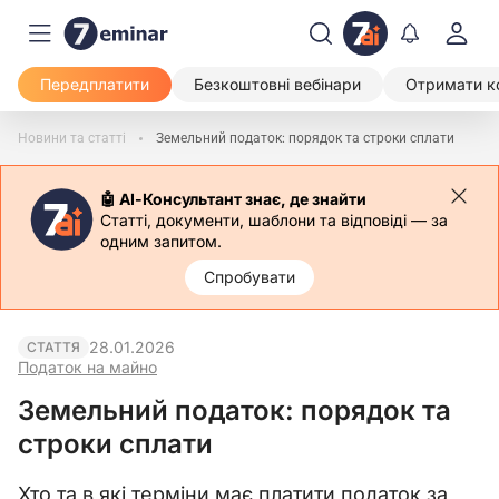
Передплатити
Безкоштовні вебінари
Отримати к
Новини та статті
Земельний податок: порядок та строки сплати
🤖 АІ-Консультант знає, де знайти
Статті, документи, шаблони та відповіді — за
одним запитом.
Спробувати
28.01.2026
СТАТТЯ
Податок на майно
Земельний податок: порядок та
строки сплати
Хто та в які терміни має платити податок за