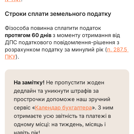
Строки
сплат
и земельного податку
Фізособа повинна сплатити податок 
протягом 60 днів 
з моменту отримання від 
ДПС податкового повідомлення-рішення з 
розрахунком податку за минулий рік 
(
п. 287.5 
ПКУ
).
На замітку!
Не пропустити жоден 
дедлайн та уникнути штрафів за 
прострочки допоможе наш зручний 
сервіс «
Календар бухгалтера
». З ним 
отримаєте усю звітність та платежі в 
одному місці: на тиждень, місяць і 
навіть рік!