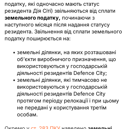
податку, які одночасно мають статус 
резидента Дія Сіті) звільняються від сплати 
земельного податку,
 починаючи з 
наступного місяця після надання статусу 
резидента. Звільнення від сплати земельного 
податку поширюється на:
земельні ділянки, на яких розташовані
об’єкти виробничого призначення, що
використовуються у господарській
діяльності резидентів Defence City;
земельні ділянки, які тимчасово не
використовуються у господарській
діяльності резидентів Defence City
протягом періоду релокації і при цьому
не передані у користування третім
особам.
Окремо у 
ст. 283 ПКУ
 наведено 
земельні 