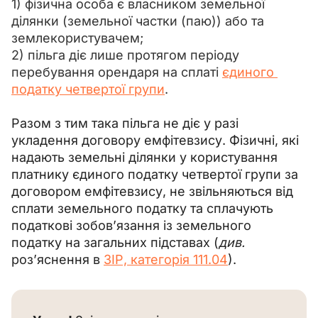
1) фізична особа є власником земельної 
ділянки (земельної частки (паю)) або та 
землекористувачем;
2) пільга діє лише протягом періоду 
перебування орендаря на сплаті 
єдиного 
податку четвертої групи
.
Разом з тим така пільга не діє у разі 
укладення договору емфітевзису. Фізичні, які 
надають земельні ділянки у користування 
платнику єдиного податку четвертої групи за 
договором емфітевзису, не звільняються від 
сплати земельного податку та сплачують 
податкові зобов’язання із земельного 
податку на загальних підставах (
див.
роз’яснення в 
ЗІР, категорія 111.04
).