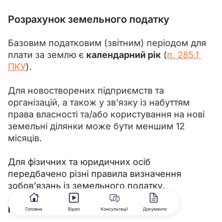
Розрахунок
земельного податку
Базовим податковим (звітним) періодом для 
плати за землю є 
календарний рік
 (
п. 285.1 
ПКУ
).
Для новостворених підприємств та 
організацій, а також у зв'язку із набуттям 
права власності та/або користування на нові 
земельні ділянки може бути меншим 12 
місяців.
Для фізичних та юридичних осіб 
передбачено різні правила визначення 
зобов’язань із земельного податку.
Правила для фізичних осіб
Головна
Відео
Консультації
Документи