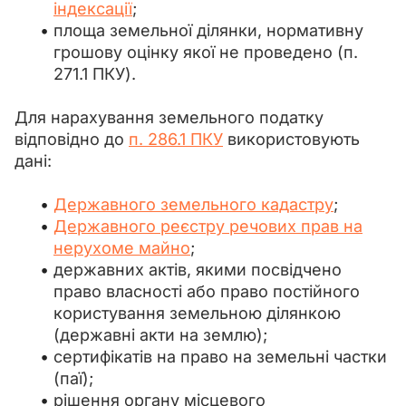
індексації
;
площа земельної ділянки, нормативну
грошову оцінку якої не проведено (п.
271.1 ПКУ).
Для нарахування земельного податку 
відповідно до 
п. 286.1 ПКУ
 використовують 
дані:
Державного земельного кадастру
;
Державного реєстру речових прав на
нерухоме майно
;
державних актів, якими посвідчено
право власності або право постійного
користування земельною ділянкою
(державні акти на землю);
сертифікатів на право на земельні частки
(паї);
рішення органу місцевого