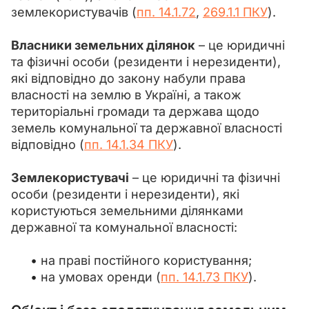
землекористувачів (
пп. 14.1.72
, 
269.1.1 ПКУ
).
Власники земельних ділянок
 – це юридичні 
та фізичні особи (резиденти і нерезиденти), 
які відповідно до закону набули права 
власності на землю в Україні, а також 
територіальні громади та держава щодо 
земель комунальної та державної власності 
відповідно (
пп. 14.1.34 ПКУ
).
Землекористувачі
 – це юридичні та фізичні 
особи (резиденти і нерезиденти), які 
користуються земельними ділянками 
державної та комунальної власності:
на праві постійного користування;
на умовах оренди (
пп. 14.1.73 ПКУ
).