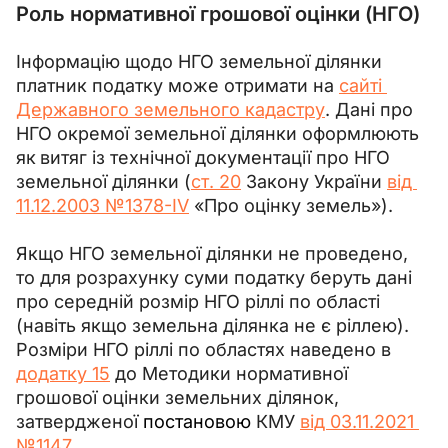
Роль нормативної грошової оцінки (НГО)
Інформацію щодо НГО земельної ділянки 
платник податку може отримати на 
сайті 
Державного земельного кадастру
. Дані про 
НГО окремої земельної ділянки оформлюють 
як
витяг із технічної документації про НГО 
земельної ділянки (
ст. 20
 Закону України 
від 
11.12.2003 №1378-IV
 «Про оцінку земель»).
Якщо НГО земельної ділянки не проведено, 
то для розрахунку суми податку беруть дані 
про середній розмір НГО ріллі по області
(навіть якщо земельна ділянка не є ріллею). 
Розміри НГО ріллі по областях наведено в 
додатку 15
 до Методики нормативної 
грошової оцінки земельних ділянок, 
затвердженої 
постановою
 КМУ 
від 03.11.2021 
№1147
.