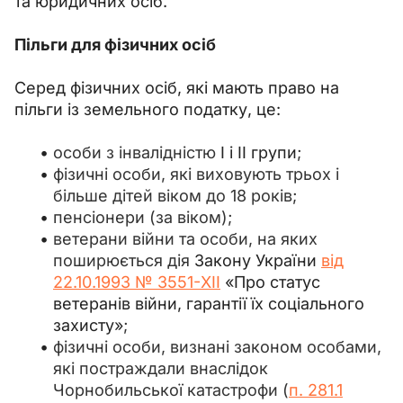
та юридичних осіб.
Пільги для фізичних осіб
Серед фізичних осіб, які мають право на 
пільги із земельного податку, це:
особи з інвалідністю
І і ІІ групи
;
фізичні особи, які виховують трьох і
більше дітей віком до 18 років;
пенсіонери (за віком);
ветерани війни та особи, на яких
поширюється дія
Закону України
від
22.10.1993 № 3551-XII
«Про статус
ветеранів війни, гарантії їх соціального
захисту»
;
фізичні особи, визнані законом особами,
які постраждали внаслідок
Чорнобильської катастрофи (
п. 281.1