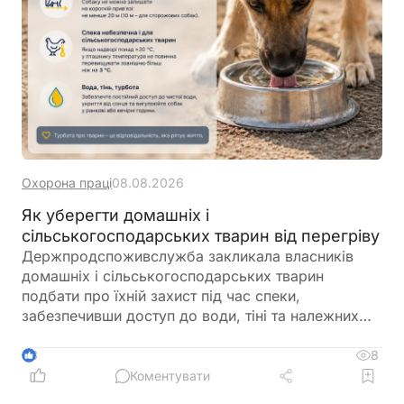
Охорона праці
08.08.2026
Як уберегти домашніх і
сільськогосподарських тварин від перегріву
Держпродспоживслужба закликала власників
домашніх і сільськогосподарських тварин
подбати про їхній захист під час спеки,
забезпечивши доступ до води, тіні та належних
умов утримання. У відомстві також нагадали про
заборону залишати тварин у зачинених
8
3
автомобілях або на прив’язі під прямим сонячним
Коментувати
промінням