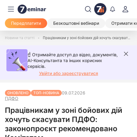
Передплатити
Безкоштовні вебінари
Отримати к
Новини та статті
Працівникам у зоні бойових дій хочуть скасувати ПДФО: законопроєкт рекомендовано Комітетом
☝️ Отримайте доступ до відео, документів,
AI-Консультанта та інших корисних
сервісів.
Увійти або зареєструватися
09.07.2026
ОНОВЛЕНО
ТОП-НОВИНА
ПДФО
Працівникам у зоні бойових дій
хочуть скасувати ПДФО:
законопроєкт рекомендовано