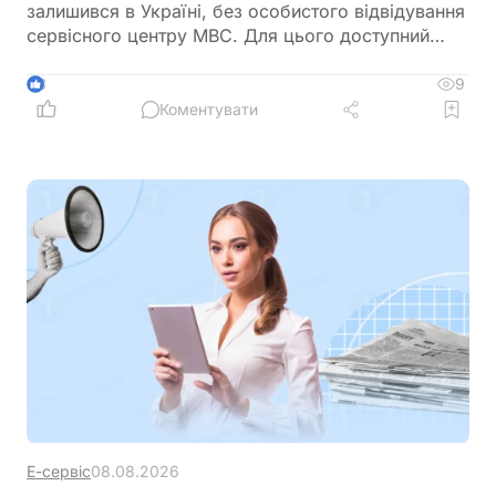
залишився в Україні, без особистого відвідування
сервісного центру МВС. Для цього доступний
онлайн-продаж через Дію або оформлення
довіреності на уповноваженого представника
9
3
Коментувати
Е-сервіс
08.08.2026