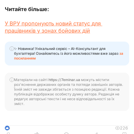
Читайте більше:
У ВРУ пропонують новий статус для 
працівників у зонах бойових дій
✨ Новинка! Унікальний сервіс – АІ-Консультант для
бухгалтера! Ознайомтесь із його можливостями вже зараз
за
посиланням
Матеріали на сайті
https://7eminar.ua
можуть містити
роз'яснення державних органів та погляди зовнішніх авторів.
Їхній зміст не завжди збігається з позицією редакції. Кожна
публікація відображає особисту думку автора. Редакція не
редагує авторські тексти і не несе відповідальності за їх
зміст.
226
6