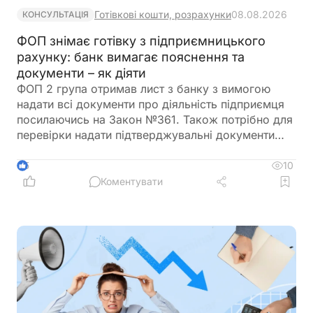
Готівкові кошти, розрахунки
08.08.2026
КОНСУЛЬТАЦІЯ
ФОП знімає готівку з підприємницького
рахунку: банк вимагає пояснення та
документи – як діяти
ФОП 2 група отримав лист з банку з вимогою
надати всі документи про діяльність підприємця
посилаючись на Закон №361. Також потрібно для
перевірки надати підтверджувальні документи
закупівлі товару і пояснення використання
готівкових коштів (в дозволеному об’ємі
10
5
періодично знімаються з поточного рахунку).
Коментувати
ФОП не обліковує всі операції в господарській
діяльності. Яким чином можна надати пояснення
банку?