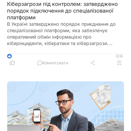
Кіберзагрози під контролем: затверджено
порядок підключення до спеціалізованої
платформи
В Україні затверджено порядок приєднання до
спеціалізованої платформи, яка забезпечує
оперативний обмін інформацією про
кіберінциденти, кібератаки та кіберзагрози.
Новий механізм покликаний посилити взаємодію
між державними органами, операторами
6
3
критичної інфраструктури та іншими суб’єктами
Коментувати
кібербезпеки