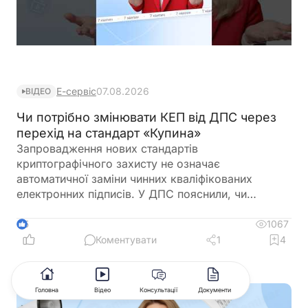
Е-сервіс
07.08.2026
ВІДЕО
Чи потрібно змінювати КЕП від ДПС через
перехід на стандарт «Купина»
Запровадження нових стандартів
криптографічного захисту не означає
автоматичної заміни чинних кваліфікованих
електронних підписів. У ДПС пояснили, чи
залишатимуться дійсними КЕП, видані КНЕДП
ДПС, після переходу на новий стандарт «Купина»
1067
5
та чи потрібно користувачам отримувати нові
Коментувати
1
4
сертифікати
Головна
Відео
Консультації
Документи