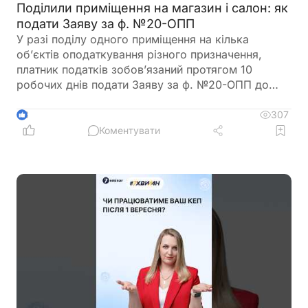
Поділили приміщення на магазин і салон: як
подати Заяву за ф. №20-ОПП
У разі поділу одного приміщення на кілька
об’єктів оподаткування різного призначення,
платник податків зобов’язаний протягом 10
робочих днів подати Заяву за ф. №20-ОПП до
податкового органу. У Заяві необхідно вказати
інформацію про закриття попереднього об’єкта і
307
3
створення нових у різних рядках, кожному з яких
Коментувати
буде присвоєно окремий ідентифікатор