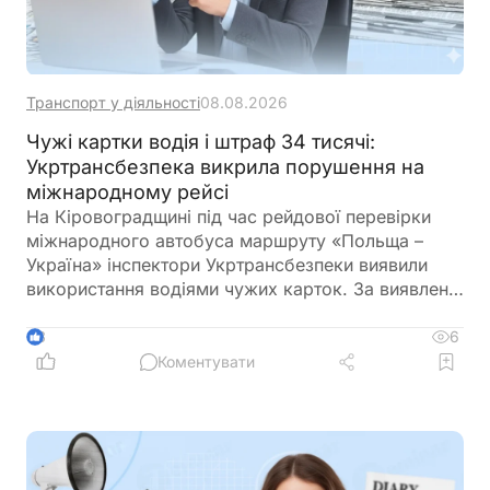
Транспорт у діяльності
08.08.2026
Чужі картки водія і штраф 34 тисячі:
Укртрансбезпека викрила порушення на
міжнародному рейсі
На Кіровоградщині під час рейдової перевірки
міжнародного автобуса маршруту «Польща –
Україна» інспектори Укртрансбезпеки виявили
використання водіями чужих карток. За виявлене
порушення перевізнику загрожує штраф у розмірі
34 тис. грн
6
3
Коментувати