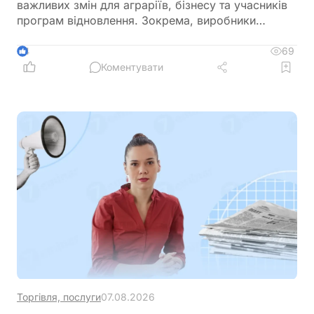
важливих змін для аграріїв, бізнесу та учасників
програм відновлення. Зокрема, виробники
сільськогосподарської продукції отримають
більше можливостей для фінансування
69
4
оборотного капіталу за нижчою ставкою, а з 1
Коментувати
вересня запрацюють нові вимоги для учасників
програми
Торгівля, послуги
07.08.2026