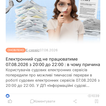
Е-сервіс
07.08.2026
ОНОВЛЕНО
Електронний суд не працюватиме
07.08.2026 з 20:00 до 22:00 : в чому причина
Користувачів судових електронних сервісів
попередили про можливі тимчасові перерви в
роботі судових електронних сервісів 07.08.2026 з
20:00 до 22:00. У ДП «Інформаційні судові
системи» просять врахувати цю інформацію під
час планування роботи із сервісами
1039
6
Коментувати