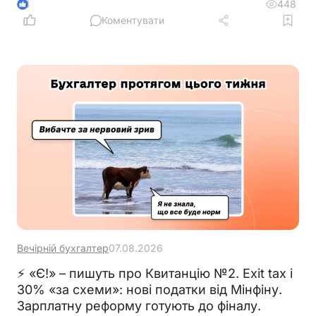
за вихідним або святковим днем
448
3
Коментувати
Вечірній бухгалтер
07.08.2026
⚡ «Є!» – пишуть про Квитанцію №2. Exit tax і
30% «за схеми»: нові податки від Мінфіну.
Зарплатну реформу готують до фіналу.