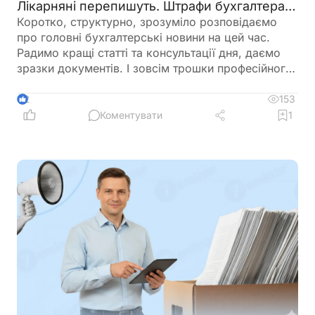
Лікарняні перепишуть. Штрафи бухгалтерам
– теж. 🙋‍♀️ Вечірній бухгалтер від 07.08.2026
Коротко, структурно, зрозуміло розповідаємо
про головні бухгалтерські новини на цей час.
Радимо кращі статті та консультації дня, даємо
зразки документів. І зовсім трошки професійного
гумору 😉
153
2
Коментувати
1