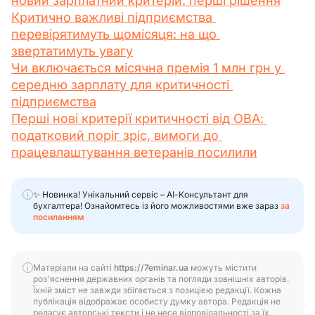
новий зарплатний критерій: перші рішення
Критично важливі підприємства 
перевірятимуть щомісяця: на що 
звертатимуть увагу
Чи включається місячна премія 1 млн грн у 
середню зарплату для критичності 
підприємства
Перші нові критерії критичності від ОВА: 
податковий поріг зріс, вимоги до 
працевлаштування ветеранів посилили
✨ Новинка! Унікальний сервіс – АІ-Консультант для
бухгалтера! Ознайомтесь із його можливостями вже зараз
за
посиланням
Матеріали на сайті
https://7eminar.ua
можуть містити
роз'яснення державних органів та погляди зовнішніх авторів.
Їхній зміст не завжди збігається з позицією редакції. Кожна
публікація відображає особисту думку автора. Редакція не
редагує авторські тексти і не несе відповідальності за їх