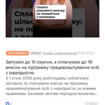
Особи з інвалідністю
07.08.2026
ТОП-НОВИНА
ВІДЕО
Звітуємо до 10 серпня, а сплачуємо до 19:
внесок на підтримку працевлаштування осіб
з інвалідністю
З 1 січня 2026 року роботодавці зобов’язані
звітувати та сплачувати внесок на підтримку
працевлаштування осіб з інвалідністю за новими
правилами. Базовим звітним періодом визначено
календарний квартал. Звіт подається до
податкового органу протягом 40 календарних
16907
14