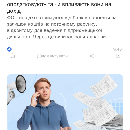
оподатковують та чи впливають вони на
дохід
ФОП нерідко отримують від банків проценти на
залишок коштів на поточному рахунку,
відкритому для ведення підприємницької
діяльності. Через це виникає запитання: чи
потрібно включати такі суми до
підприємницького доходу та сплачувати з них
16
1
податки як із доходу ФОП. Податкове
Коментувати
законодавство розмежовує доходи від
господарської діяльності та пасивні доходи
фізичної особи. Саме тому проценти, нараховані
банком на залишок коштів, мають окремий
порядок оподаткування