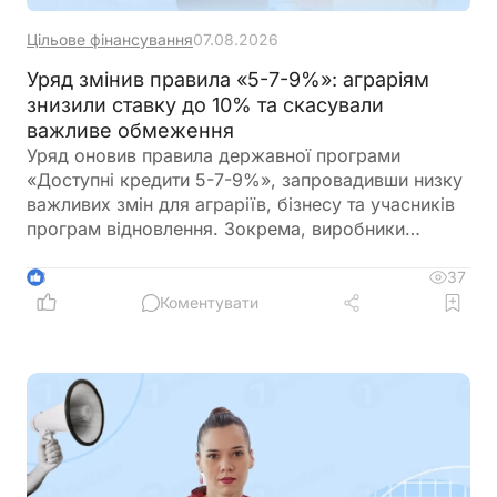
Цільове фінансування
07.08.2026
Уряд змінив правила «5-7-9%»: аграріям
знизили ставку до 10% та скасували
важливе обмеження
Уряд оновив правила державної програми
«Доступні кредити 5-7-9%», запровадивши низку
важливих змін для аграріїв, бізнесу та учасників
програм відновлення. Зокрема, виробники
сільськогосподарської продукції отримають
більше можливостей для фінансування
37
3
оборотного капіталу за нижчою ставкою, а з 1
Коментувати
вересня запрацюють нові вимоги для учасників
програми