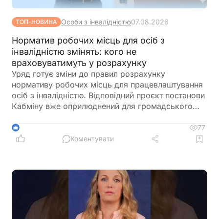
Особи з інвалідністю
07.08.2026
ТОП-НОВИНА
Норматив робочих місць для осіб з
інвалідністю змінять: кого не
враховуватимуть у розрахунку
Уряд готує зміни до правил розрахунку
нормативу робочих місць для працевлаштування
осіб з інвалідністю. Відповідний проєкт постанови
Кабміну вже оприлюднений для громадського
обговорення. Документ пропонує не враховувати
окремі штатні одиниці під час визначення
77
1
середньооблікової чисельності працівників.
Коментувати
Йдеться про посади, виконання обов'язків за
якими здійснюється безпосередньо на територіях
активних бойових дій