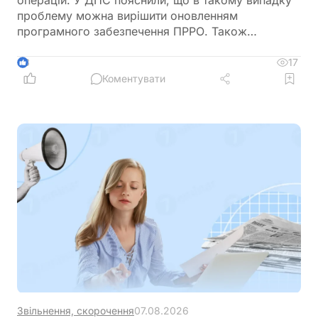
проблему можна вирішити оновленням
програмного забезпечення ПРРО. Також
податківці нагадали про обов’язок подати
повідомлення за формою J/F1391802 із даними
17
3
нового сертифіката відкритого ключа
Коментувати
Звільнення, скорочення
07.08.2026