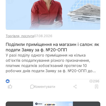
Торгівля, послуги
07.08.2026
Поділили приміщення на магазин і салон: як
подати Заяву за ф. №20-ОПП
У разі поділу одного приміщення на кілька
об’єктів оподаткування різного призначення,
платник податків зобов’язаний протягом 10
робочих днів подати Заяву за ф. №20-ОПП до
податкового органу. У Заяві необхідно вказати
інформацію про закриття попереднього об’єкта і
296
2
створення нових у різних рядках, кожному з яких
Коментувати
буде присвоєно окремий ідентифікатор