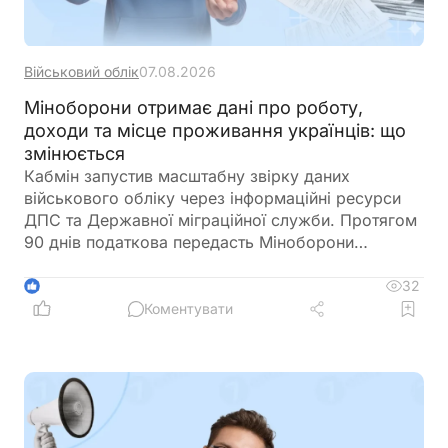
Військовий облік
07.08.2026
Міноборони отримає дані про роботу,
доходи та місце проживання українців: що
змінюється
Кабмін запустив масштабну звірку даних
військового обліку через інформаційні ресурси
ДПС та Державної міграційної служби. Протягом
90 днів податкова передасть Міноборони
інформацію про чоловіків віком від 18 до 60
років, включаючи відомості про місце роботи,
32
1
доходи та персональні дані. Паралельно ДМС
Коментувати
синхронізує з Реєстром призовників паспортні
дані, місце проживання, громадянство та навіть
відцифрований образ обличчя. Якщо людини ще
немає у військовому реєстрі, система
автоматично сформує для неї цифровий профіль
на підставі отриманої інформації