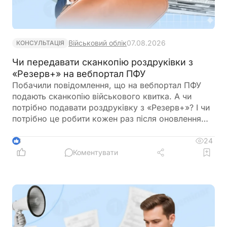
Військовий облік
07.08.2026
КОНСУЛЬТАЦІЯ
Чи передавати сканкопію роздруківки з
«Резерв+» на вебпортал ПФУ
Побачили повідомлення, що на вебпортал ПФУ
подають сканкопію військового квитка. А чи
потрібно подавати роздруківку з «Резерв+»? І чи
потрібно це робити кожен раз після оновлення
роздурківки?
24
3
Коментувати