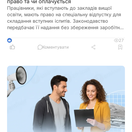
право та чи оплачується
Працівники, які вступають до закладів вищої
освіти, мають право на спеціальну відпустку для
складання вступних іспитів. Законодавство
передбачає її надання без збереження заробітної
плати, а також окремо враховує час, необхідний
для проїзду до місця проведення іспитів та назад
27
3
Коментувати