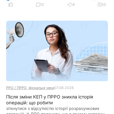
днів після закінчення кварталу, а сплата внеску
12
14
53
здійснюється протягом 10 календарних днів після
граничного строку подання звіту
РРО / ПРРО, фіскальні чеки
07.08.2026
Після зміни КЕП у ПРРО зникла історія
операцій: що робити
зіткнутися з відсутністю історії розрахункових
операцій. У ДПС пояснили, що в такому випадку