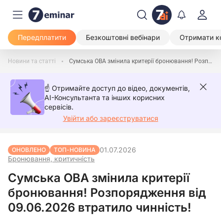
Передплатити
Безкоштовні вебінари
Отримати к
Новини та статті
Сумська ОВА змінила критерії бронювання! Розпорядження від 09.06.2026 втратило чинність!
☝️ Отримайте доступ до відео, документів,
AI-Консультанта та інших корисних
сервісів.
Увійти або зареєструватися
01.07.2026
ОНОВЛЕНО
ТОП-НОВИНА
Бронювання, критичність
Сумська ОВА змінила критерії
бронювання! Розпорядження від
09.06.2026 втратило чинність!