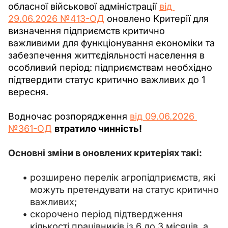
обласної військової адміністрації 
від 
29.06.2026 №413-ОД
 оновлено Критерії для 
визначення підприємств критично 
важливими для функціонування економіки та 
забезпечення життєдіяльності населення в 
особливий період: підприємствам необхідно 
підтвердити статус критично важливих до 1 
вересня.
Водночас розпорядження 
від 09.06.2026 
№361-ОД
втратило чинність!
Основні зміни в оновлених критеріях такі:
розширено перелік агропідприємств, які
можуть претендувати на статус критично
важливих;
скорочено період підтвердження
кількості працівників із 6 до 3 місяців, а