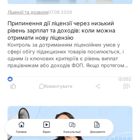
Ліцензії та дозволи
07.08.2026
Припинення дії ліцензії через низький
рівень зарплат та доходів: коли можна
отримати нову ліцензію
Контроль за дотриманням ліцензійних умов у
сфері обігу підакцизних товарів посилюється, і
одним із ключових критеріїв є рівень виплат
працівникам або доходів ФОП. Якщо протягом
трьох місяців поспіль ці показники не
відповідають встановленим вимогам, ДПС має
352
3
підстави припинити дію ліцензії. Важливо, що такі
Коментувати
1
порушення встановлюються виключно за
результатами перевірок і фіксуються в акті.
Водночас після усунення недоліків бізнес може
оперативно подати заяву та отримати нову
ліцензію
Головна
Відео
Консультації
Документи