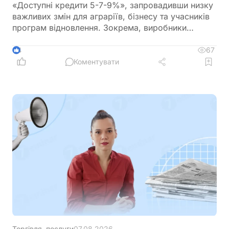
«Доступні кредити 5-7-9%», запровадивши низку
важливих змін для аграріїв, бізнесу та учасників
програм відновлення. Зокрема, виробники
сільськогосподарської продукції отримають
більше можливостей для фінансування
67
4
оборотного капіталу за нижчою ставкою, а з 1
Коментувати
вересня запрацюють нові вимоги для учасників
програми
Торгівля, послуги
07.08.2026