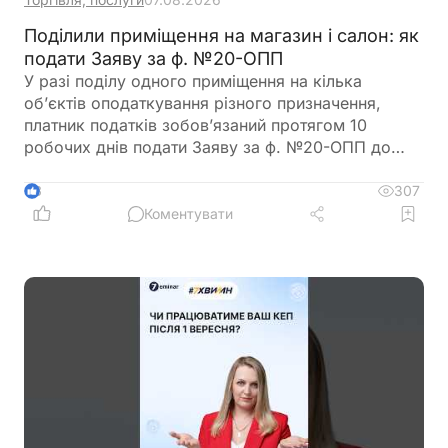
Поділили приміщення на магазин і салон: як
подати Заяву за ф. №20-ОПП
У разі поділу одного приміщення на кілька
об’єктів оподаткування різного призначення,
платник податків зобов’язаний протягом 10
робочих днів подати Заяву за ф. №20-ОПП до
податкового органу. У Заяві необхідно вказати
інформацію про закриття попереднього об’єкта і
307
3
створення нових у різних рядках, кожному з яких
Коментувати
буде присвоєно окремий ідентифікатор