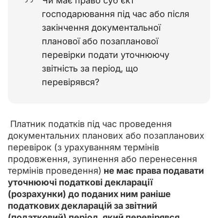
Чи має право суб'єкт
господарювання під час або після
закінчення документальної
планової або позапланової
перевірки подати уточнюючу
звітність за період, що
перевірявся?
 Платник податків під час проведення 
документальних планових або позапланових 
перевірок (з урахуванням термінів 
продовження, зупинення або перенесення 
термінів проведення)
 не має права подавати 
уточнюючі податкові декларації 
(розрахунки) до поданих ним раніше 
податкових декларацій за звітний 
(податковий) період, який перевірявся 