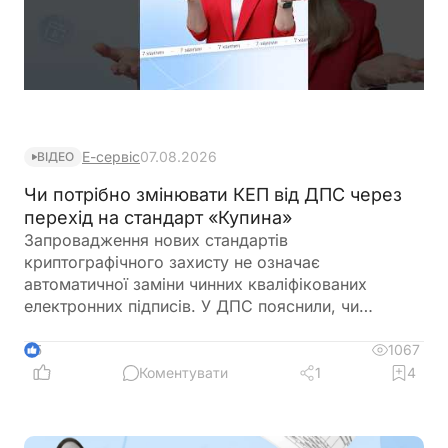
Е-сервіс
07.08.2026
ВІДЕО
Чи потрібно змінювати КЕП від ДПС через
перехід на стандарт «Купина»
Запровадження нових стандартів
криптографічного захисту не означає
автоматичної заміни чинних кваліфікованих
електронних підписів. У ДПС пояснили, чи
залишатимуться дійсними КЕП, видані КНЕДП
ДПС, після переходу на новий стандарт «Купина»
1067
5
та чи потрібно користувачам отримувати нові
Коментувати
1
4
сертифікати