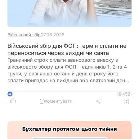
Військовий збір
07.08.2026
Військовий збір для ФОП: термін сплати не
переноситься через вихідні чи свята
Граничний строк сплати авансового внеску з
військового збору для ФОП – єдинників 1, 2 та 4
групи, у разі якщо останній день строку його
сплати припадає на вихідний або святковий день,
не переноситься на операційний день, що настає
за вихідним або святковим днем
452
4
Коментувати