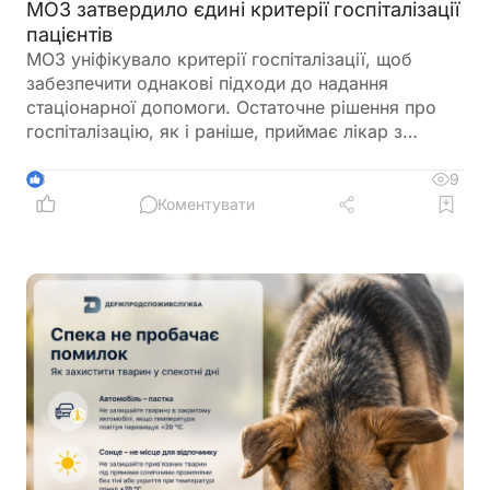
МОЗ затвердило єдині критерії госпіталізації
пацієнтів
МОЗ уніфікувало критерії госпіталізації, щоб
забезпечити однакові підходи до надання
стаціонарної допомоги. Остаточне рішення про
госпіталізацію, як і раніше, приймає лікар з
урахуванням стану пацієнта
9
3
Коментувати