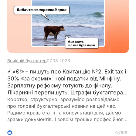
Вечірній бухгалтер
07.08.2026
⚡ «Є!» – пишуть про Квитанцію №2. Exit tax і
30% «за схеми»: нові податки від Мінфіну.
Зарплатну реформу готують до фіналу.
Лікарняні перепишуть. Штрафи бухгалтерам
– теж. 🙋‍♀️ Вечірній бухгалтер від 07.08.2026
Коротко, структурно, зрозуміло розповідаємо
про головні бухгалтерські новини на цей час.
Радимо кращі статті та консультації дня, даємо
зразки документів. І зовсім трошки професійного
гумору 😉
198
4