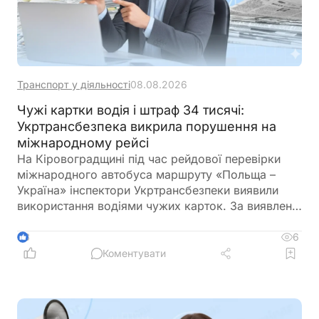
Транспорт у діяльності
08.08.2026
Чужі картки водія і штраф 34 тисячі:
Укртрансбезпека викрила порушення на
міжнародному рейсі
На Кіровоградщині під час рейдової перевірки
міжнародного автобуса маршруту «Польща –
Україна» інспектори Укртрансбезпеки виявили
використання водіями чужих карток. За виявлене
порушення перевізнику загрожує штраф у розмірі
34 тис. грн
6
3
Коментувати