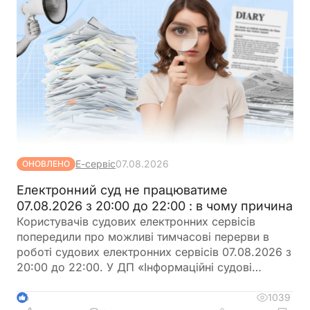
Е-сервіс
07.08.2026
ОНОВЛЕНО
Електронний суд не працюватиме
07.08.2026 з 20:00 до 22:00 : в чому причина
Користувачів судових електронних сервісів
попередили про можливі тимчасові перерви в
роботі судових електронних сервісів 07.08.2026 з
20:00 до 22:00. У ДП «Інформаційні судові
системи» просять врахувати цю інформацію під
час планування роботи із сервісами
1039
6