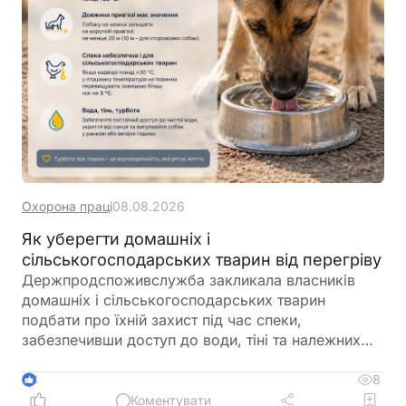
Охорона праці
08.08.2026
Як уберегти домашніх і
сільськогосподарських тварин від перегріву
Держпродспоживслужба закликала власників
домашніх і сільськогосподарських тварин
подбати про їхній захист під час спеки,
забезпечивши доступ до води, тіні та належних
умов утримання. У відомстві також нагадали про
заборону залишати тварин у зачинених
8
3
автомобілях або на прив’язі під прямим сонячним
Коментувати