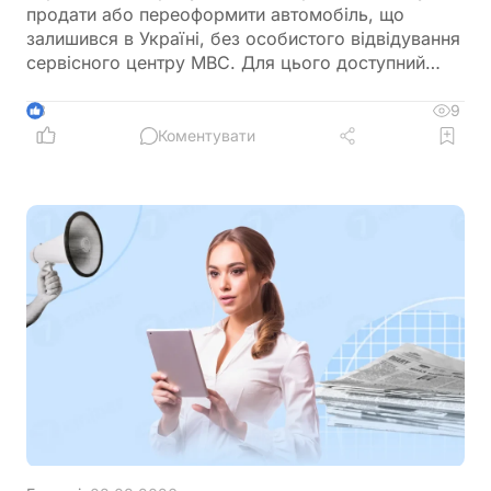
продати або переоформити автомобіль, що
залишився в Україні, без особистого відвідування
сервісного центру МВС. Для цього доступний
онлайн-продаж через Дію або оформлення
довіреності на уповноваженого представника
9
3
Коментувати