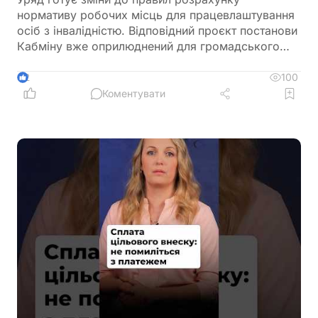
нормативу робочих місць для працевлаштування
осіб з інвалідністю. Відповідний проєкт постанови
Кабміну вже оприлюднений для громадського
обговорення. Документ пропонує не враховувати
окремі штатні одиниці під час визначення
100
2
середньооблікової чисельності працівників.
Коментувати
Йдеться про посади, виконання обов'язків за
якими здійснюється безпосередньо на територіях
активних бойових дій