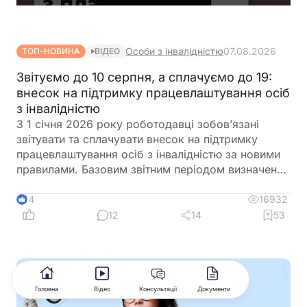
Особи з інвалідністю
07.08.2026
ТОП-НОВИНА
ВІДЕО
Звітуємо до 10 серпня, а сплачуємо до 19:
внесок на підтримку працевлаштування осіб
з інвалідністю
З 1 січня 2026 року роботодавці зобов’язані
звітувати та сплачувати внесок на підтримку
працевлаштування осіб з інвалідністю за новими
правилами. Базовим звітним періодом визначено
календарний квартал. Звіт подається до
податкового органу протягом 40 календарних
16932
14
днів після закінчення кварталу, а сплата внеску
12
14
53
здійснюється протягом 10 календарних днів після
граничного строку подання звіту
Головна
Відео
Консультації
Документи