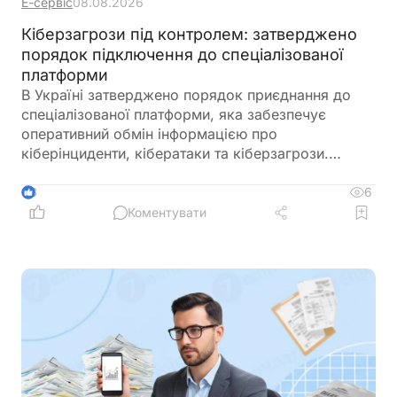
Е-сервіс
08.08.2026
Кіберзагрози під контролем: затверджено
порядок підключення до спеціалізованої
платформи
В Україні затверджено порядок приєднання до
спеціалізованої платформи, яка забезпечує
оперативний обмін інформацією про
кіберінциденти, кібератаки та кіберзагрози.
Новий механізм покликаний посилити взаємодію
між державними органами, операторами
6
3
критичної інфраструктури та іншими суб’єктами
Коментувати
кібербезпеки