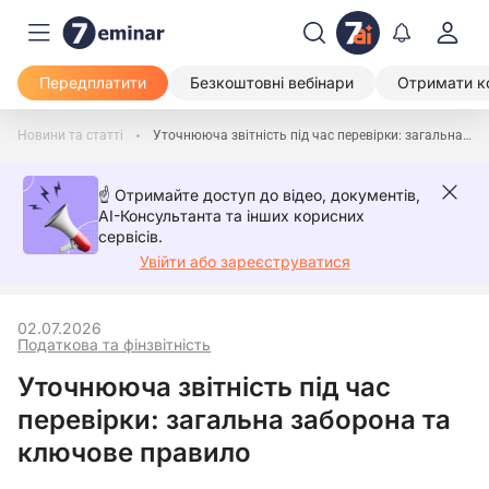
Передплатити
Безкоштовні вебінари
Отримати к
Новини та статті
Уточнююча звітність під час перевірки: загальна заборона та ключове правило
☝️ Отримайте доступ до відео, документів,
AI-Консультанта та інших корисних
сервісів.
Увійти або зареєструватися
02.07.2026
Податкова та фінзвітність
Уточнююча звітність під час
перевірки: загальна заборона та
ключове правило