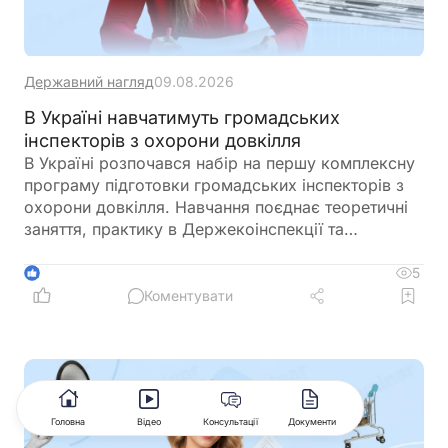
Державний нагляд
09.08.2026
В Україні навчатимуть громадських
інспекторів з охорони довкілля
В Україні розпочався набір на першу комплексну
програму підготовки громадських інспекторів з
охорони довкілля. Навчання поєднає теоретичні
заняття, практику в Держекоінспекції та
розробку власних природоохоронних проєктів
5
1
Коментувати
Головна
Відео
Консультації
Документи