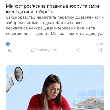
Мін'юст роз'яснив правила вибору та зміни
імені дитини в Україні
Законодавство не містить переліку дозволених чи
заборонених імен, однак батьки повинні
керуватися найкращими інтересами дитини та
повагою до її гідності. Мін'юст також нагадав, у
яких випадках і до якого віку можна змінити ім'я
дитини
10
1
Коментувати