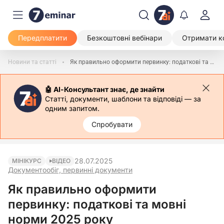
Передплатити
Безкоштовні вебінари
Отримати к
Новини та статті
Як правильно оформити первинку: податкові та мовні норми 2025 року
🤖 АІ-Консультант знає, де знайти
Статті, документи, шаблони та відповіді — за
одним запитом.
Спробувати
28.07.2025
МІНІКУРС
ВІДЕО
Документообіг, первинні документи
Як правильно оформити
первинку: податкові та мовні
норми 2025 року