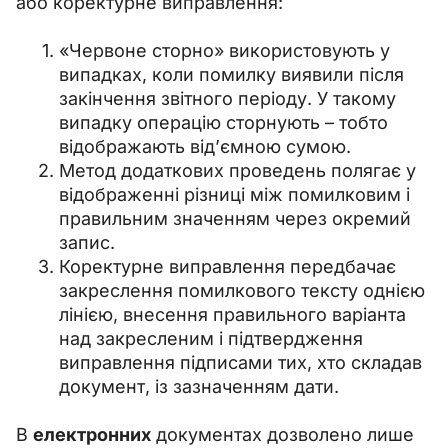
або коректурне виправлення:
«Червоне сторно» використовують у
випадках, коли помилку виявили після
закінчення звітного періоду. У такому
випадку операцію сторнують – тобто
відображають від’ємною сумою.
Метод додаткових проведень полягає у
відображенні різниці між помилковим і
правильним значенням через окремий
запис.
Коректурне виправлення передбачає
закреслення помилкового тексту однією
лінією, внесення правильного варіанта
над закресленим і підтвердження
виправлення підписами тих, хто складав
документ, із зазначенням дати.
В 
електронних
 документах дозволено лише 