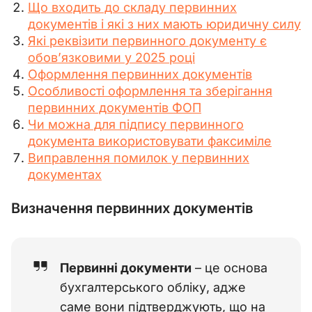
Що входить до складу первинних
документів і які з них мають юридичну силу
Які реквізити первинного документу є
обов’язковими у 2025 році
Оформлення первинних документів
Особливості оформлення та зберігання
первинних документів ФОП
Чи можна для підпису первинного
документа використовувати факсиміле
Виправлення помилок у первинних
документах
Визначення первинних документів
Первинні документи
– це основа
бухгалтерського обліку, адже
саме вони підтверджують, що на