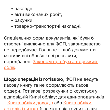
накладні;
акти виконаних робіт;
рахунки;
товарно-транспортні накладні.
Спеціальних форм документів, які були б 
створені виключно для ФОП, законодавство 
не передбачає. Головне – щоб документи 
містили всі обов’язкові реквізити, 
передбачені 
Законом про бухгалтерський 
облік
.
Щодо операцій із готівкою
, ФОП не ведуть 
касову книгу та не оформлюють касові 
ордери. Готівкові розрахунки фіксуються у 
відповідній Книзі обліку: для єдиноподатників 
– 
Книга обліку доходів
 або 
Книга обліку 
доходів і витрат
 (залежно від групи), а для 