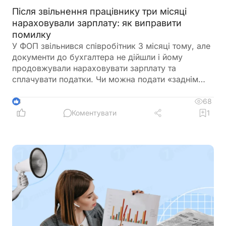
Після звільнення працівнику три місяці
нараховували зарплату: як виправити
помилку
У ФОП звільнився співробітник 3 місяці тому, але
документи до бухгалтера не дійшли і йому
продовжували нараховувати зарплату та
сплачувати податки. Чи можна подати «заднім
числом» повідомлення про звільнення в
податкову та відкоригувати зарплатну звітність? І
68
3
чи повинен він повернути виплачену йому
Коментувати
1
зарплату?