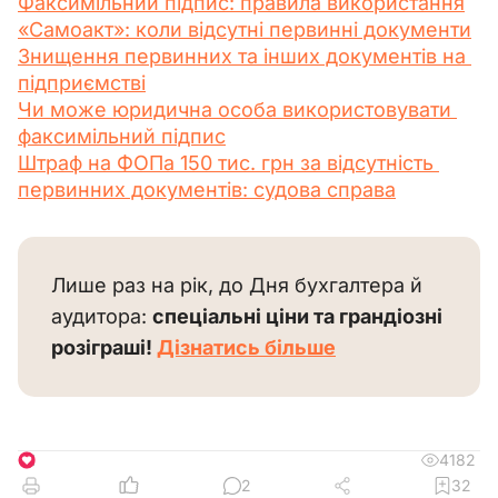
Факсимільний підпис: правила використання
«Самоакт»: коли відсутні первинні документи
Знищення первинних та інших документів на 
підприємстві
Чи може юридична особа використовувати 
факсимільний підпис
Штраф на ФОПа 150 тис. грн за відсутність 
первинних документів: судова справа
Лише раз на рік, до Дня бухгалтера й 
аудитора: 
спеціальні ціни та грандіозні 
розіграші! 
Дізнатись більше
4182
1
2
32