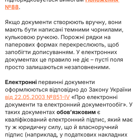
№88
.
Якщо документи створюють вручну, вони 
мають бути написані темними чорнилами, 
кульковою ручкою. Порожні рядки на 
паперових формах перекреслюють, щоб 
запобігти дописуванням. У електронних 
документах це правило не діє – пусті поля 
просто залишаються незаповненими.
Електронні 
первинні документи 
оформлюються відповідно до Закону України 
від 22.05.2003 №851-IV
 «Про електронні 
документи та електронний документообіг». У 
таких документах 
обов’язковим 
є 
кваліфікований електронний підпис, який має 
ту ж юридичну силу, що й власноручний 
підпис (наприклад, у податкових накладних 