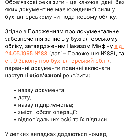
Обов’язкові реквізити
– це ключові дані, без 
яких документ не має юридичної сили у 
бухгалтерському чи податковому обліку. 
Згідно 
з П
оложенням про документальне 
забезпечення записів у бухгалтерському 
обліку, затвердженим Наказом Мінфіну 
від 
24.05.1995 №88
 (далі – Положення №88)
, та 
ст. 9 Закону про бухгалтерський облік
, 
первинні документи 
повинні включати 
наступні 
обов'язкові 
реквізити:
назву документа;
дату;
назву підприємства;
зміст і обсяг операції;
відповідальних осіб та їх підписи.
У деяких випадках додаються номер, 