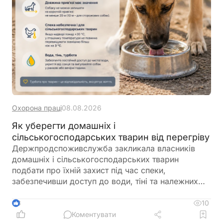
Охорона праці
08.08.2026
Як уберегти домашніх і
сільськогосподарських тварин від перегріву
Держпродспоживслужба закликала власників
домашніх і сільськогосподарських тварин
подбати про їхній захист під час спеки,
забезпечивши доступ до води, тіні та належних
умов утримання. У відомстві також нагадали про
заборону залишати тварин у зачинених
10
3
автомобілях або на прив’язі під прямим сонячним
Коментувати