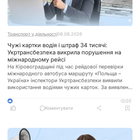
Транспорт у діяльності
08.08.2026
Чужі картки водія і штраф 34 тисячі:
Укртрансбезпека викрила порушення на
міжнародному рейсі
На Кіровоградщині під час рейдової перевірки
міжнародного автобуса маршруту «Польща –
Україна» інспектори Укртрансбезпеки виявили
використання водіями чужих карток. За виявлене
порушення перевізнику загрожує штраф у розмірі
34 тис. грн
20
3
Коментувати