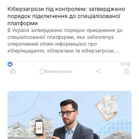
Кіберзагрози під контролем: затверджено
порядок підключення до спеціалізованої
платформи
В Україні затверджено порядок приєднання до
спеціалізованої платформи, яка забезпечує
оперативний обмін інформацією про
кіберінциденти, кібератаки та кіберзагрози.
Новий механізм покликаний посилити взаємодію
між державними органами, операторами
10
3
критичної інфраструктури та іншими суб’єктами
Коментувати
кібербезпеки