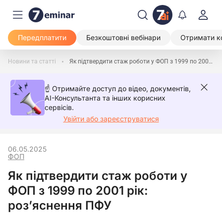
Передплатити
Безкоштовні вебінари
Отримати к
Новини та статті
Як підтвердити стаж роботи у ФОП з 1999 по 2001 рік: роз’яснення ПФУ
☝️ Отримайте доступ до відео, документів,
AI-Консультанта та інших корисних
сервісів.
Увійти або зареєструватися
06.05.2025
ФОП
Як підтвердити стаж роботи у
ФОП з 1999 по 2001 рік:
роз’яснення ПФУ