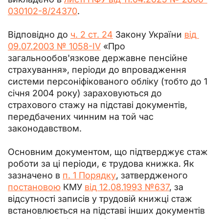
030102-8/24370
.
Відповідно до 
ч. 2 ст. 24
 Закону України 
від 
09.07.2003 № 1058-IV
 «Про 
загальнообов'язкове державне пенсійне 
страхування», періоди до впровадження 
системи персоніфікованого обліку (тобто до 1 
січня 2004 року) зараховуються до 
страхового стажу на підставі документів, 
передбачених чинним на той час 
законодавством.
Основним документом, що підтверджує стаж 
роботи за ці періоди, є трудова книжка. Як 
зазначено в 
п. 1 Порядку
, затвердженого 
постановою
 КМУ 
від 12.08.1993 №637
, за 
відсутності записів у трудовій книжці стаж 
встановлюється на підставі інших документів 