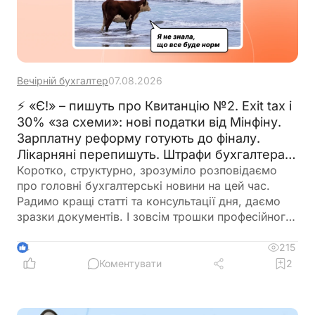
Вечірній бухгалтер
07.08.2026
⚡ «Є!» – пишуть про Квитанцію №2. Exit tax і
30% «за схеми»: нові податки від Мінфіну.
Зарплатну реформу готують до фіналу.
Лікарняні перепишуть. Штрафи бухгалтерам
– теж. 🙋‍♀️ Вечірній бухгалтер від 07.08.2026
Коротко, структурно, зрозуміло розповідаємо
про головні бухгалтерські новини на цей час.
Радимо кращі статті та консультації дня, даємо
зразки документів. І зовсім трошки професійного
гумору 😉
215
4
Коментувати
2