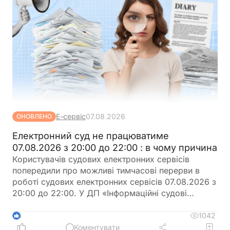
Е-сервіс
07.08.2026
ОНОВЛЕНО
Електронний суд не працюватиме
07.08.2026 з 20:00 до 22:00 : в чому причина
Користувачів судових електронних сервісів
попередили про можливі тимчасові перерви в
роботі судових електронних сервісів 07.08.2026 з
20:00 до 22:00. У ДП «Інформаційні судові
системи» просять врахувати цю інформацію під
час планування роботи із сервісами
1042
6
Коментувати