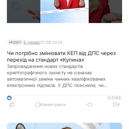
Е-сервіс
07.08.2026
ВІДЕО
Чи потрібно змінювати КЕП від ДПС через
перехід на стандарт «Купина»
Запровадження нових стандартів
криптографічного захисту не означає
автоматичної заміни чинних кваліфікованих
електронних підписів. У ДПС пояснили, чи
залишатимуться дійсними КЕП, видані КНЕДП
ДПС, після переходу на новий стандарт «Купина»
1069
5
та чи потрібно користувачам отримувати нові
Коментувати
1
4
сертифікати