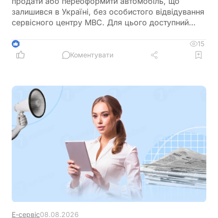
продати або переоформити автомобіль, що
залишився в Україні, без особистого відвідування
сервісного центру МВС. Для цього доступний
онлайн-продаж через Дію або оформлення
довіреності на уповноваженого представника
15
3
Коментувати
Е-сервіс
08.08.2026