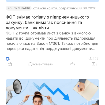
Готівкові кошти, розрахунки
08.08.2026
КОНСУЛЬТАЦІЯ
ФОП знімає готівку з підприємницького
рахунку: банк вимагає пояснення та
документи – як діяти
ФОП 2 група отримав лист з банку з вимогою
надати всі документи про діяльність підприємця
посилаючись на Закон №361. Також потрібно для
перевірки надати підтверджувальні документи
закупівлі товару і пояснення використання
готівкових коштів (в дозволеному об’ємі
227
6
періодично знімаються з поточного рахунку).
Коментувати
2
3
ФОП не обліковує всі операції в господарській
діяльності. Яким чином можна надати пояснення
банку?