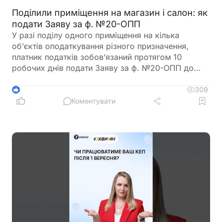
Поділили приміщення на магазин і салон: як
подати Заяву за ф. №20-ОПП
У разі поділу одного приміщення на кілька
об’єктів оподаткування різного призначення,
платник податків зобов’язаний протягом 10
робочих днів подати Заяву за ф. №20-ОПП до
податкового органу. У Заяві необхідно вказати
інформацію про закриття попереднього об’єкта і
309
3
створення нових у різних рядках, кожному з яких
Коментувати
буде присвоєно окремий ідентифікатор