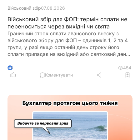
Військовий збір
07.08.2026
Військовий збір для ФОП: термін сплати не
переноситься через вихідні чи свята
Граничний строк сплати авансового внеску з
військового збору для ФОП – єдинників 1, 2 та 4
групи, у разі якщо останній день строку його
сплати припадає на вихідний або святковий день,
не переноситься на операційний день, що настає
за вихідним або святковим днем
454
4
Коментувати