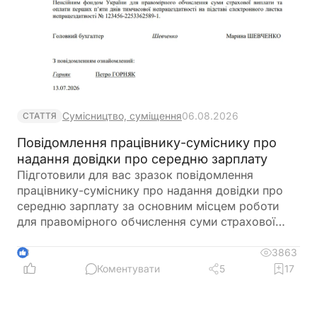
Сумісництво, суміщення
06.08.2026
СТАТТЯ
Повідомлення працівнику-суміснику про
надання довідки про середню зарплату
Підготовили для вас зразок повідомлення
працівнику-суміснику про надання довідки про
середню зарплату за основним місцем роботи
для правомірного обчислення суми страхової
виплати та оплати перших п’яти днів тимчасової
непрацездатності
3863
3
Коментувати
5
17