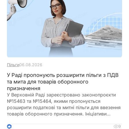
Пільги
06.08.2026
У Раді пропонують розширити пільги з ПДВ
та мита для товарів оборонного
призначення
У Верховній Раді зареєстровано законопроєкти
№15463 та №15464, якими пропонується
розширити податкові та митні пільги для ввезення
товарів оборонного призначення. Ініціативи
передбачають поширення звільнення від ПДВ та
ввізного мита на поставки, що фінансуються
9
2