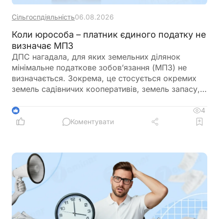
Сільгоспдіяльність
06.08.2026
Коли юрособа – платник єдиного податку не
визначає МПЗ
ДПС нагадала, для яких земельних ділянок
мінімальне податкове зобов’язання (МПЗ) не
визначається. Зокрема, це стосується окремих
земель садівничих кооперативів, земель запасу,
невитребуваних паїв, земель у зонах відчуження,
ділянок у межах населених пунктів, а також
4
1
земель, що перебувають у консервації чи
Коментувати
забруднені вибухонебезпечними предметами.
Водночас при розрахунку МПЗ необхідно
враховувати особливості, встановлені
Податковим кодексом України