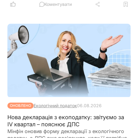
іноземними державами, міжнародними
Коментувати
організаціями або в межах програм міжнародної
допомоги, а також розширюють перелік
підприємств, які зможуть скористатися такими
пільгами
Екологічний податок
06.08.2026
ОНОВЛЕНО
Нова декларація з екоподатку: звітуємо за
IV квартал – пояснює ДПС
Мінфін оновив форму декларації з екологічного