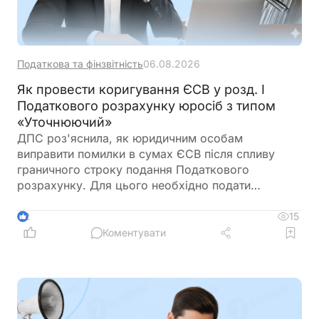
Податкова та фінзвітність
06.08.2026
Як провести коригування ЄСВ у розд. І
Податкового розрахунку юросіб з типом
«Уточнюючий»
ДПС роз'яснила, як юридичним особам
виправити помилки в сумах ЄСВ після спливу
граничного строку подання Податкового
розрахунку. Для цього необхідно подати
Розрахунок з типом «Уточнюючий»,
використовуючи коди типів нарахувань 2
15
2
(донарахування) або 3 (зменшення). Податківці
Коментувати
також пояснили, які саме рядки розділу І
потрібно заповнювати залежно від характеру
помилки та коли подавати лише ті додатки, що
підлягають коригуванню