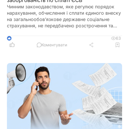
заборгованість по сплаті ЄСВ
Чинним законодавством, яке регулює порядок
нарахування, обчислення і сплати єдиного внеску
на загальнообов’язкове державне соціальне
страхування, не передбачено розстрочення та
відстрочення заборгованості по сплаті єдиного
внеску
63
1
Коментувати