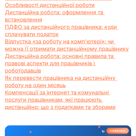
Особливості дистанційної роботи
Дистанційна робота: оформлення та 
встановлення
ПДФО за дистанційного працівника: куди 
сплачувати податок
Відпустка «за роботу на комп’ютері»: чи 
можна її отримати дистанційному працівнику
Дистанційна робота: основні правила та 
правові аспекти для працівників і 
роботодавців
Як перевести працівника на дистанційну 
роботу на один місяць
Компенсації за інтернет та комунальні 
послуги працівникам, які працюють 
дистанційно: що з податками та зборами