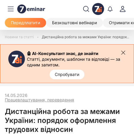
Передплатити
Безкоштовні вебінари
Отримати к
Новини та статті
Дистанційна робота за межами України: порядок оформлення трудових відносин
🤖 АІ-Консультант знає, де знайти
Статті, документи, шаблони та відповіді — за
одним запитом.
Спробувати
14.05.2026
Працевлаштування, переведення
Дистанційна робота за межами
України: порядок оформлення
трудових відносин