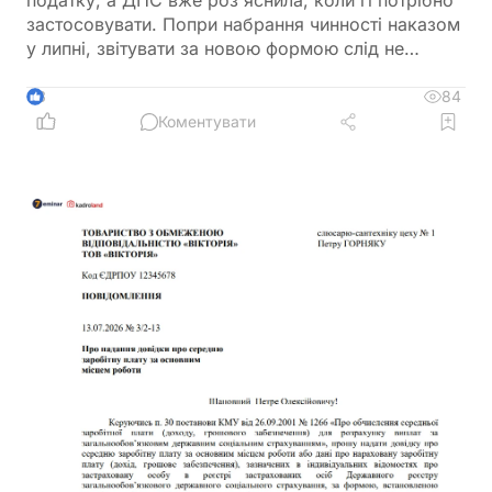
податку, а ДПС вже роз'яснила, коли її потрібно
застосовувати. Попри набрання чинності наказом
у липні, звітувати за новою формою слід не
одразу. Розповідаємо, за який період уперше
подаватиметься оновлена декларація та які зміни
84
3
внесено до її форми
Коментувати