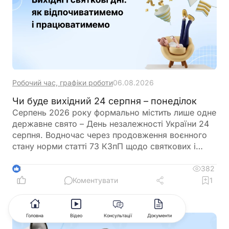
Робочий час, графіки роботи
06.08.2026
Чи буде вихідний 24 серпня – понеділок
Серпень 2026 року формально містить лише одне
державне свято – День незалежності України 24
серпня. Водночас через продовження воєнного
стану норми статті 73 КЗпП щодо святкових і
неробочих днів не застосовуються. Це означає,
що додаткового вихідного в цей день не
382
3
передбачено, і він є звичайним робочим днем.
Коментувати
1
Роботодавці можуть самостійно встановлювати
додаткові дні відпочинку, але це не є обов’язком
Головна
Відео
Консультації
Документи