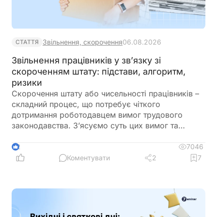
Звільнення, скорочення
06.08.2026
СТАТТЯ
Звільнення працівників у зв’язку зі
скороченням штату: підстави, алгоритм,
ризики
Скорочення штату або чисельності працівників –
складний процес, що потребує чіткого
дотримання роботодавцем вимог трудового
законодавства. З’ясуємо суть цих вимог та
наведемо покроковий алгоритм дій для
роботодавця у разі звільнення працівників під час
7046
2
процедури скорочення штату або чисельності
Коментувати
2
7
працівників