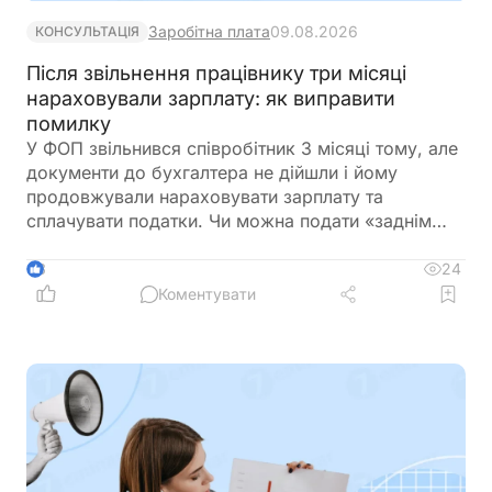
Заробітна плата
09.08.2026
КОНСУЛЬТАЦІЯ
Після звільнення працівнику три місяці
нараховували зарплату: як виправити
помилку
У ФОП звільнився співробітник 3 місяці тому, але
документи до бухгалтера не дійшли і йому
продовжували нараховувати зарплату та
сплачувати податки. Чи можна подати «заднім
числом» повідомлення про звільнення в
податкову та відкоригувати зарплатну звітність? І
24
3
чи повинен він повернути виплачену йому
Коментувати
зарплату?