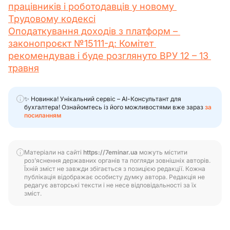
працівників і роботодавців у новому 
Трудовому кодексі
Оподаткування доходів з платформ – 
законопроєкт №15111-д: Комітет 
рекомендував і буде розглянуто ВРУ 12 – 13 
травня
✨ Новинка! Унікальний сервіс – АІ-Консультант для
бухгалтера! Ознайомтесь із його можливостями вже зараз
за
посиланням
Матеріали на сайті
https://7eminar.ua
можуть містити
роз’яснення державних органів та погляди зовнішніх авторів.
Їхній зміст не завжди збігається з позицією редакції. Кожна
публікація відображає особисту думку автора. Редакція не
редагує авторські тексти і не несе відповідальності за їх
зміст.