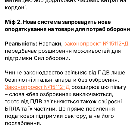
митницею або додаткових часових витрат на 
кордоні.
Міф 2. Нова система запровадить нове 
оподаткування на товари для потреб оборони
Реальність: 
Навпаки, 
законопроєкт №15112-Д
передбачає розширення можливостей для 
підтримки Сил оборони.
Чинне законодавство звільняє від ПДВ лише 
безпілотні літальні апарати без озброєння. 
Законопроєкт №15112-Д
 розширює цю пільгу 
–
 слова «без озброєння» виключаються, 
тобто від ПДВ звільняються також озброєні 
БПЛА та їх частини. Це пряме посилення 
податкової підтримки сектору, а не його 
послаблення.