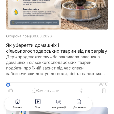
Охорона праці
08.08.2026
Як уберегти домашніх і
сільськогосподарських тварин від перегріву
Держпродспоживслужба закликала власників
домашніх і сільськогосподарських тварин
подбати про їхній захист під час спеки,
забезпечивши доступ до води, тіні та належних
умов утримання. У відомстві також нагадали про
заборону залишати тварин у зачинених
16
3
автомобілях або на прив’язі під прямим сонячним
Коментувати
промінням
Головна
Відео
Консультації
Документи