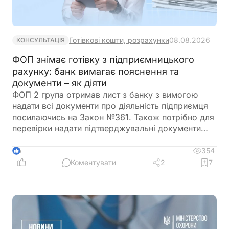
Готівкові кошти, розрахунки
08.08.2026
КОНСУЛЬТАЦІЯ
ФОП знімає готівку з підприємницького
рахунку: банк вимагає пояснення та
документи – як діяти
ФОП 2 група отримав лист з банку з вимогою
надати всі документи про діяльність підприємця
посилаючись на Закон №361. Також потрібно для
перевірки надати підтверджувальні документи
закупівлі товару і пояснення використання
готівкових коштів (в дозволеному об’ємі
354
6
періодично знімаються з поточного рахунку).
Коментувати
2
7
ФОП не обліковує всі операції в господарській
діяльності. Яким чином можна надати пояснення
банку?