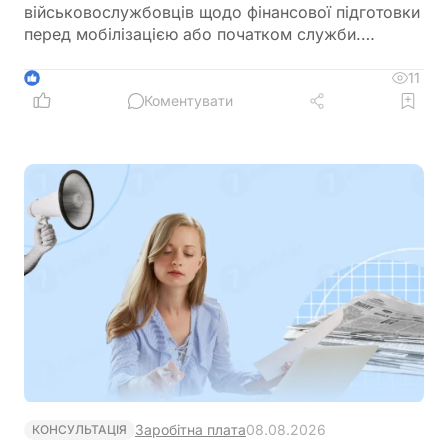
військовослужбовців щодо фінансової підготовки
перед мобілізацією або початком служби.
Зокрема, радять заздалегідь впорядкувати
документи, перевірити банківські рахунки,
11
1
кредити, заощадження та оформити необхідні
Коментувати
довіреності
Заробітна плата
08.08.2026
КОНСУЛЬТАЦІЯ