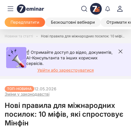
Передплатити
Безкоштовні вебінари
Отримати к
Новини та статті
Нові правила для міжнародних посилок: 10 міфів, які спростовує Мінфін
☝️ Отримайте доступ до відео, документів,
AI-Консультанта та інших корисних
сервісів.
Увійти або зареєструватися
12.05.2026
ТОП-НОВИНА
Зміни у законодавстві
Нові правила для міжнародних
посилок: 10 міфів, які спростовує
Мінфін