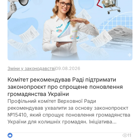
Зміни у законодавстві
09.08.2026
Комітет рекомендував Раді підтримати
законопроєкт про спрощене поновлення
громадянства України
Профільний комітет Верховної Ради
рекомендував ухвалити за основу законопроєкт
№15410, який спрощує поновлення громадянства
України для колишніх громадян. Ініціатива
передбачає скасування обов'язкового складання
іспитів з української мови, історії України та
11
1