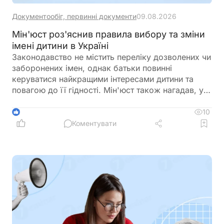
Документообіг, первинні документи
09.08.2026
Мін'юст роз'яснив правила вибору та зміни
імені дитини в Україні
Законодавство не містить переліку дозволених чи
заборонених імен, однак батьки повинні
керуватися найкращими інтересами дитини та
повагою до її гідності. Мін'юст також нагадав, у
яких випадках і до якого віку можна змінити ім'я
дитини
10
1
Коментувати