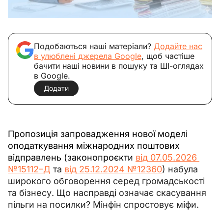
Подобаються наші матеріали?
Додайте нас
в улюблені джерела Google
, щоб частіше
бачити наші новини в пошуку та ШІ-оглядах
в Google.
Додати
Пропозиція запровадження нової моделі 
оподаткування міжнародних поштових 
відправлень (законопроєкти 
від 07.05.2026
№
15112–Д
 та 
від 25.12.2024
 №
12360
) набула 
широкого обговорення серед громадськості 
та бізнесу. Що насправді означає скасування 
пільги на посилки? Мінфін спростовує міфи.