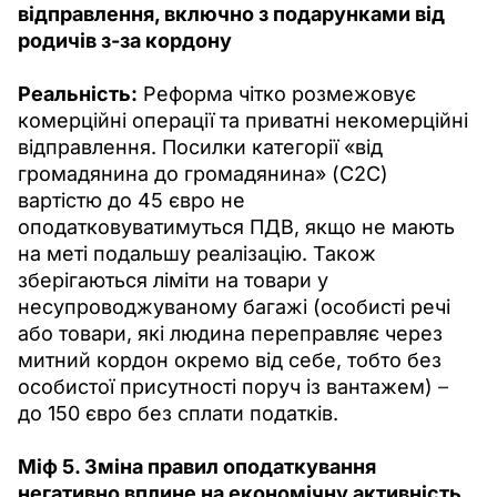
відправлення, включно з подарунками від 
родичів з-за кордону
Реальність:
 Реформа чітко розмежовує 
комерційні операції та приватні некомерційні 
відправлення. Посилки категорії «від 
громадянина до громадянина» (C2C) 
вартістю до 45 євро не 
оподатковуватимуться ПДВ, якщо не мають 
на меті подальшу реалізацію. Також 
зберігаються ліміти на товари у 
несупроводжуваному багажі (особисті речі 
або товари, які людина переправляє через 
митний кордон окремо від себе, тобто без 
особистої присутності поруч із вантажем) 
–
до 150 євро без сплати податків.
Міф 5. Зміна правил оподаткування 
негативно вплине на економічну активність