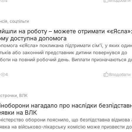
2
Вподобати
нсія, соцпільги
ийшли на роботу – можете отримати «єЯсла»
ому доступна допомога
помога «єЯсла» покликана підтримати сім'ї, у яких один
тьків або законний представник дитини повернувся до
боти на повний робочий день. Виплати призначаються д
ирічного віку дитини, а якщо звернутися протягом шести
сяців після виникнення права, їх можуть нарахувати за
4
Вподобати
передній період
дстрочки, ВЛК
іноборони нагадало про наслідки безпідставн
еявки на ВЛК
ністерство оборони пояснило, що безпідставна відмова
явка на військово-лікарську комісію може призвести до