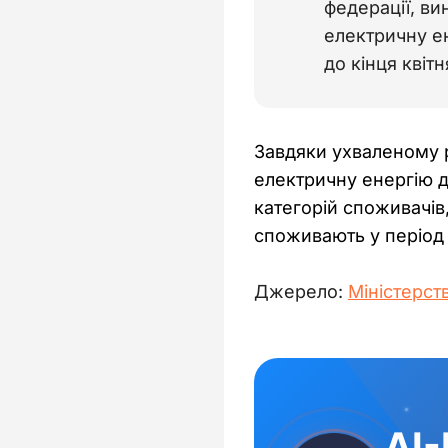
федерації, ви
електричну е
до кінця квіт
Завдяки ухваленому р
електричну енергію д
категорій споживачів,
споживають у період з
Джерело: 
Міністерст