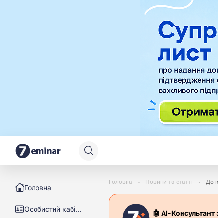
Головна
Новини та статті
До к
Головна
Особистий кабінет
🤖 АІ-Консультант 