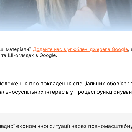
ші матеріали?
Додайте нас в улюблені джерела Google
,
 та ШІ-оглядах в Google.
ложення про покладення спеціальних обов’язків н
альносуспільних інтересів у процесі функціонуван
адної економічної ситуації через повномасштабну