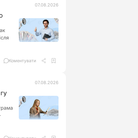
07.08.2026
о
так
ісля
Коментувати
07.08.2026
нгу
грама
-
м
ї