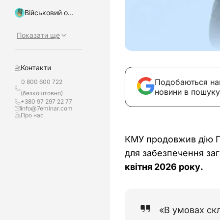
Військовий облік, бронювання
Показати ще
Контакти
Подобаються на
0 800 600 722
новини в пошуку
(безкоштовно)
+380 97 297 22 77
info@7eminar.com
Про нас
КМУ продовжив дію По
для забезпечення заг
квітня 2026 року.
«В умовах скл