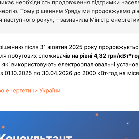
никає необхідність продовження підтримки населе
нергію. Тому рішенням Уряду ми продовжуємо дію
ня наступного року», – зазначила Міністр енергети
ішенню після 31 жовтня 2025 року продовжується 
ля побутових споживачів 
на рівні 4,32 грн/кВт*го
 які використовують електроопалювальні установки 
 01.10.2025 по 30.04.2026 до 2000 кВт∙год на міся
во енергетики України