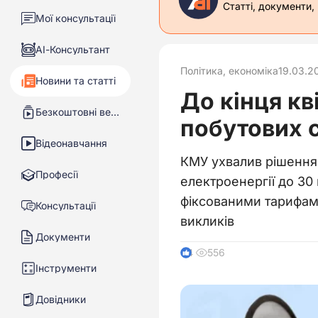
Статті, документи,
Мої консультації
АІ-Консультант
Політика, економіка
19.03.2
Новини та статті
До кінця кв
Безкоштовні вебінари
побутових 
Відеонавчання
КМУ ухвалив рішення 
Професії
електроенергії до 30 
фіксованими тарифам
Консультації
викликів
Документи
556
4
Інструменти
Довідники