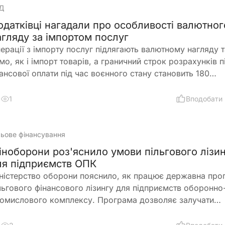
Д
одатківці нагадали про особливості валютног
агляду за імпортом послуг
ерації з імпорту послуг підлягають валютному нагляду 
мо, як і імпорт товарів, а граничний строк розрахунків п
ансової оплати під час воєнного стану становить 180
лендарних днів. Податківці нагадали, які документи
дтверджують отримання послуг та які механізми можуть
1
Вподобати
помогти уникнути відповідальності у разі затримки їх
конання
льове фінансування
іноборони роз'яснило умови пільгового лізи
ля підприємств ОПК
ністерство оборони пояснило, як працює державна про
льгового фінансового лізингу для підприємств оборонно
омислового комплексу. Програма дозволяє залучати
ладнання, транспорт і виробничі приміщення зі знижени
нансовим навантаженням завдяки державній компенсаці