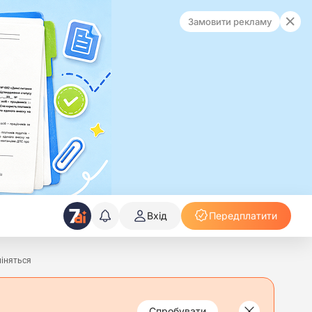
Замовити рекламу
Вхід
Передплатити
міняться
Спробувати