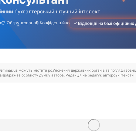
7eminar.ua
можуть містити роз’яснення державних органів та погляди зовнішн
відображає особисту думку автора. Редакція не редагує авторські тексти і н