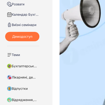
Розваги
Календар Бухгалтера
Виїзні семінари
Теми
Бухгалтерський облік
Лікарняні, декретні
Відпустки
Відрядження, підзвітні кошти