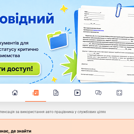
енсація за використання авто працівника у службових цілях
знає, де знайти