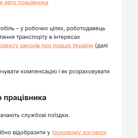
я авто працівника
біль – у робочих цілях, роботодавець 
тання транспорту в інтересах 
Кодексу законів про працю України
 (далі 
ачувати компенсацію і як розраховувати 
о працівника
ачають службові поїздки.
ібно відобразити у 
трудовому договорі