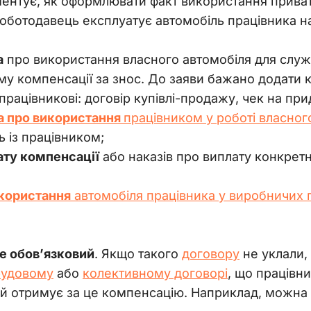
ментує, як оформлювати факт використання прива
роботодавець експлуатує автомобіль працівника на 
а
про використання власного автомобіля для службо
му компенсації за знос. До заяви бажано додати 
працівникові: договір купівлі-продажу, чек на пр
а про використання
працівником у роботі власног
 із працівником;
ату компенсації
або наказів про виплату конкретн
икористання
автомобіля працівника у виробничих 
не обов’язковий
. Якщо такого 
договору
 не уклали
рудовому
 або 
колективному договорі
, що працівн
 й отримує за це компенсацію. Наприклад, можна