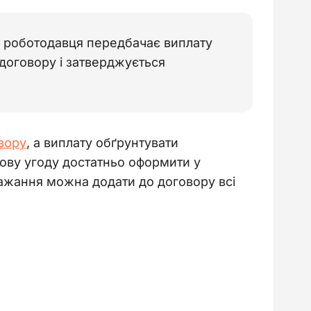
б роботодавця передбачає виплату
 договору і затверджується
вору
, а виплату обґрунтувати 
кову угоду достатньо оформити у 
бажання можна додати до договору всі 