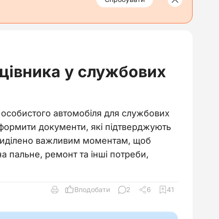
ацівника у службових
я особистого автомобіля для службових
оформити документи, які підтверджують
приділено важливим моментам, щоб
 пальне, ремонт та інші потреби,
Вподобати
2
6
41