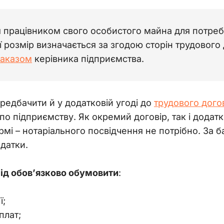
 працівником свого особистого майна для потре
Її розмір визначається за згодою сторін трудового
аказом
керівника підприємства.
едбачити й у додатковій угоді до 
трудового дого
по підприємству. Як окремий договір, так і додат
рмі – нотаріального посвідчення не потрібно. За 
одатки.
ід обов’язково обумовити
:
ї;
плат;