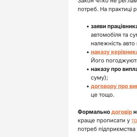
Закон чітко не регла
потреб. На практиці 
заяви працівник
автомобіля та су
належність авто 
наказу керівник
Його погоджують
наказу про випл
суму);
договору про в
це тощо.
Формально 
договір
 
краще прописати у 
т
потреб підприємства