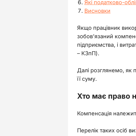
Які податково-облі
Висновки
Якщо працівник викор
зобов’язаний компенс
підприємства, і витра
– КЗпП).
Далі розглянемо, як 
її суму.
Хто має право 
Компенсація належить
Перелік таких осіб ви