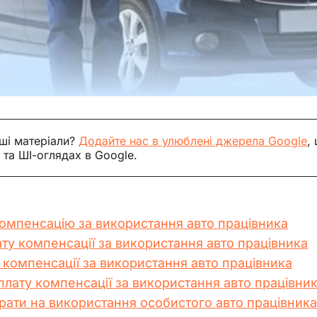
ші матеріали?
Додайте нас в улюблені джерела Google
,
 та ШІ-оглядах в Google.
компенсацію за використання авто працівника
ту компенсації за використання авто працівника
 компенсації за використання авто працівника
плату компенсації за використання авто працівни
трати на використання особистого авто працівника