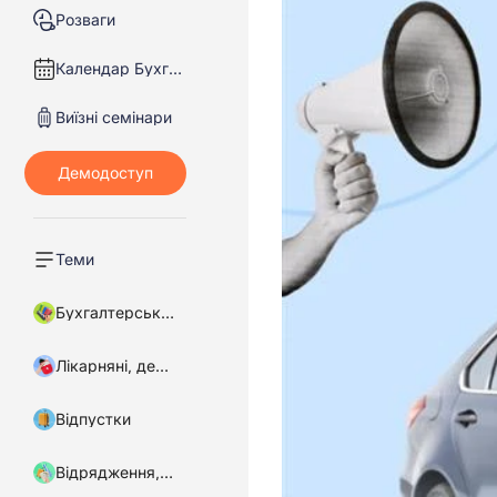
Розваги
Календар Бухгалтера
Виїзні семінари
Теми
Бухгалтерський облік
Лікарняні, декретні
Відпустки
Відрядження, підзвітні кошти