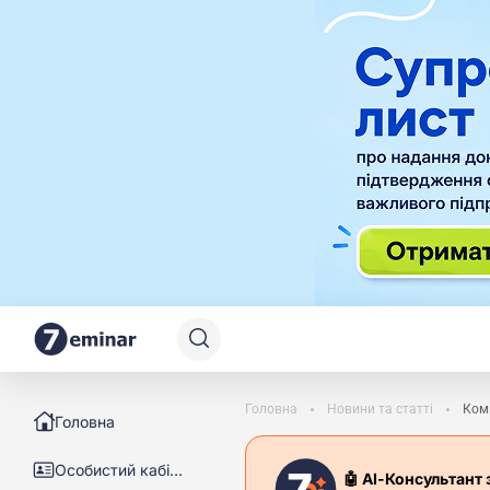
Головна
Новини та статті
Комп
Головна
Особистий кабінет
🤖 АІ-Консультант 