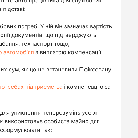
тного авто працівника для службових 
підставі:
вих потреб. У ній він зазначає вартість
копії документів, що підтверджують
идбання, техпаспорт тощо;
о автомобіля
з виплатою компенсації.
их сум, якщо не встановили її фіксовану
потребах підприємства
і компенсацію за
, для уникнення непорозумінь усе ж 
ик використовує особисте майно для 
 сформулювати так: