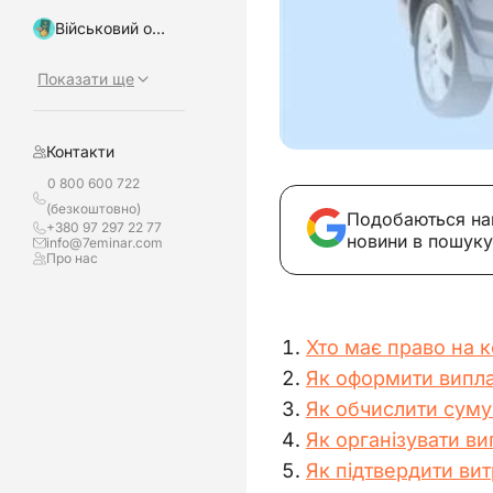
Військовий облік, бронювання
Показати ще
Контакти
0 800 600 722
(безкоштовно)
Подобаються на
+380 97 297 22 77
новини в пошуку
info@7eminar.com
Про нас
Хто має право на 
Як оформити випла
Як обчислити суму
Як організувати ви
Як підтвердити ви