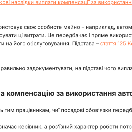
кові наслідки виплати компенсації за використанн
истовує своє особисте майно – наприклад, автомо
увати ці витрати. Це передбачає і пряме викорис
ти на його обслуговування. Підстава – 
стаття 125 
правильно задокументувати, на підставі чого випл
на компенсацію за використання авт
 тим працівникам, чиї посадові обов’язки передб
значає керівник, а роз’їзний характер роботи потр