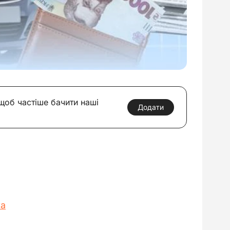
 щоб частіше бачити наші
Додати
ка