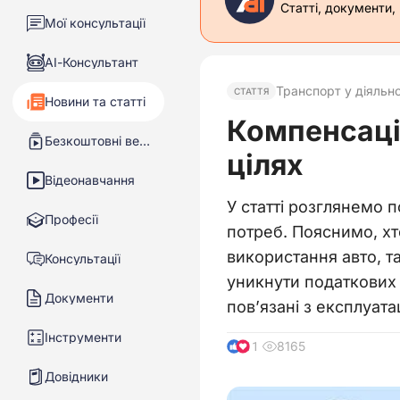
Статті, документи,
Мої консультації
АІ-Консультант
Транспорт у діяльно
СТАТТЯ
Новини та статті
Компенсаці
Безкоштовні вебінари
цілях
Відеонавчання
У статті розглянемо 
Професії
потреб. Пояснимо, хт
використання авто, 
Консультації
уникнути податкових 
Документи
пов’язані з експлуат
Інструменти
8165
11
Довідники