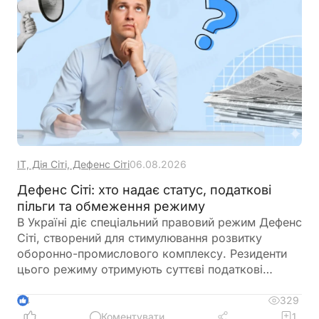
ІТ, Дія Сіті, Дефенс Сіті
06.08.2026
Дефенс Сіті: хто надає статус, податкові
пільги та обмеження режиму
В Україні діє спеціальний правовий режим Дефенс
Сіті, створений для стимулювання розвитку
оборонно-промислового комплексу. Резиденти
цього режиму отримують суттєві податкові
пільги, однак разом із ними – жорсткі вимоги до
цільового використання прибутку, обмеження на
329
4
виплату дивідендів та інвестиційні правила.
Коментувати
1