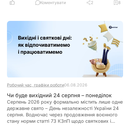
процедури скорочення штату або чисельності
Коментувати
2
8
працівників
Робочий час, графіки роботи
06.08.2026
Чи буде вихідний 24 серпня – понеділок
Серпень 2026 року формально містить лише одне
державне свято – День незалежності України 24
серпня. Водночас через продовження воєнного
стану норми статті 73 КЗпП щодо святкових і
неробочих днів не застосовуються. Це означає,