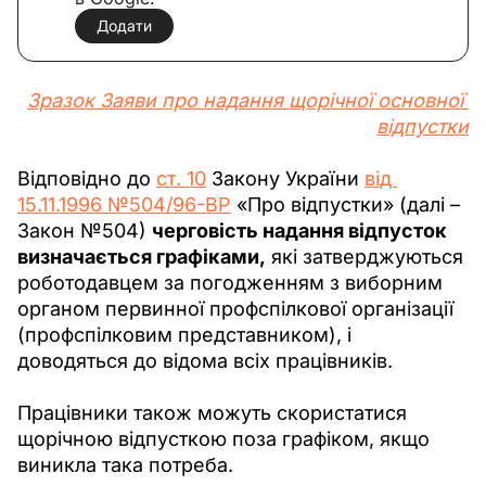
Додати
Зразок 
Заяви про надання щорічної основної 
відпустки
Відповідно до 
ст. 10
 Закону України 
від 
15.11.1996 №504/96-ВР
 «Про відпустки» (далі – 
Закон №504) 
черговість надання відпусток 
визначається графіками,
 які затверджуються 
роботодавцем за погодженням з виборним 
органом первинної профспілкової організації 
(профспілковим представником), і 
доводяться до відома всіх працівників.
Працівники також можуть скористатися 
щорічною відпусткою поза графіком, якщо 
виникла така потреба.