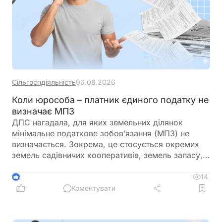
Сільгоспдіяльність
06.08.2026
Коли юрособа – платник єдиного податку не
визначає МПЗ
ДПС нагадала, для яких земельних ділянок
мінімальне податкове зобов’язання (МПЗ) не
визначається. Зокрема, це стосується окремих
земель садівничих кооперативів, земель запасу,
невитребуваних паїв, земель у зонах відчуження,
ділянок у межах населених пунктів, а також
14
2
земель, що перебувають у консервації чи
Коментувати
забруднені вибухонебезпечними предметами.
Водночас при розрахунку МПЗ необхідно
враховувати особливості, встановлені