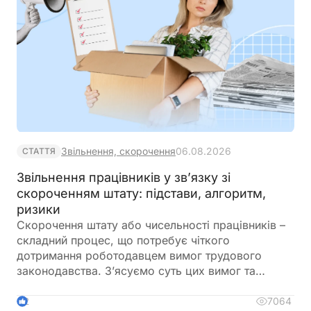
Звільнення, скорочення
06.08.2026
СТАТТЯ
Звільнення працівників у зв’язку зі
скороченням штату: підстави, алгоритм,
ризики
Скорочення штату або чисельності працівників –
складний процес, що потребує чіткого
дотримання роботодавцем вимог трудового
законодавства. З’ясуємо суть цих вимог та
наведемо покроковий алгоритм дій для
роботодавця у разі звільнення працівників під час
7064
2