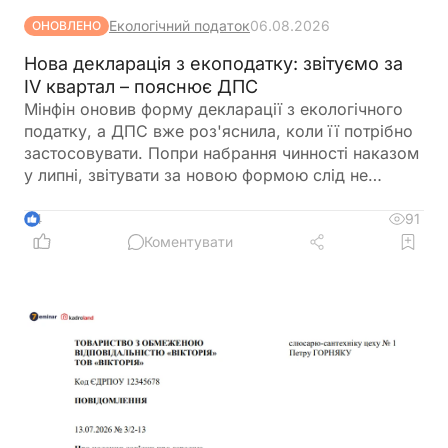
Екологічний податок
06.08.2026
ОНОВЛЕНО
Нова декларація з екоподатку: звітуємо за
IV квартал – пояснює ДПС
Мінфін оновив форму декларації з екологічного
податку, а ДПС вже роз'яснила, коли її потрібно
застосовувати. Попри набрання чинності наказом
у липні, звітувати за новою формою слід не
одразу. Розповідаємо, за який період уперше
подаватиметься оновлена декларація та які зміни
91
4
внесено до її форми
Коментувати