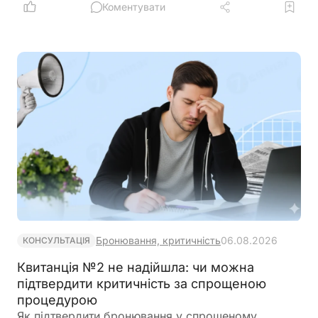
(донарахування) або 3 (зменшення). Податківці
Коментувати
також пояснили, які саме рядки розділу І
потрібно заповнювати залежно від характеру
помилки та коли подавати лише ті додатки, що
підлягають коригуванню
Бронювання, критичність
06.08.2026
КОНСУЛЬТАЦІЯ
Квитанція №2 не надійшла: чи можна
підтвердити критичність за спрощеною
процедурою
Як підтвердити бронювання у спрощеному