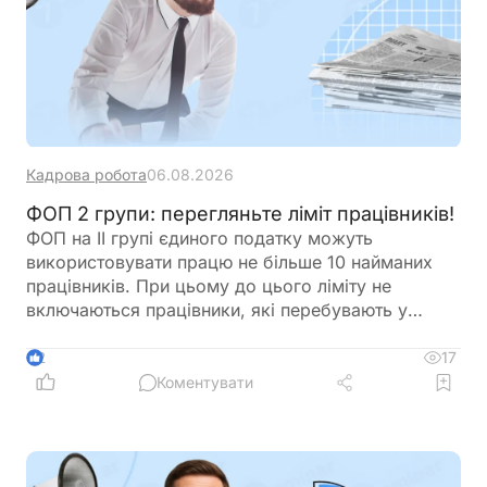
Кадрова робота
06.08.2026
ФОП 2 групи: перегляньте ліміт працівників!
ФОП на ІІ групі єдиного податку можуть
використовувати працю не більше 10 найманих
працівників. При цьому до цього ліміту не
включаються працівники, які перебувають у
відпустці у зв’язку з вагітністю та пологами або у
відпустці для догляду за дитиною. Перед
17
2
оформленням нового працівника варто
Коментувати
перевірити, чи не буде перевищено встановлену
законодавством граничну кількість найманих осіб