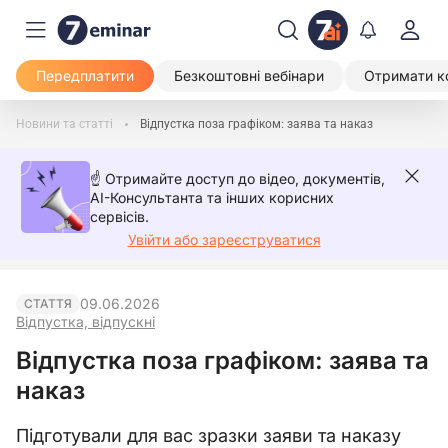
Передплатити
Безкоштовні вебінари
Отримати к
Новини та статті
Відпустка поза графіком: заява та наказ
☝️ Отримайте доступ до відео, документів,
AI-Консультанта та інших корисних
сервісів.
Увійти або зареєструватися
09.06.2026
СТАТТЯ
Відпустка, відпускні
Відпустка поза графіком: заява та
наказ
Підготували для вас зразки заяви та наказу