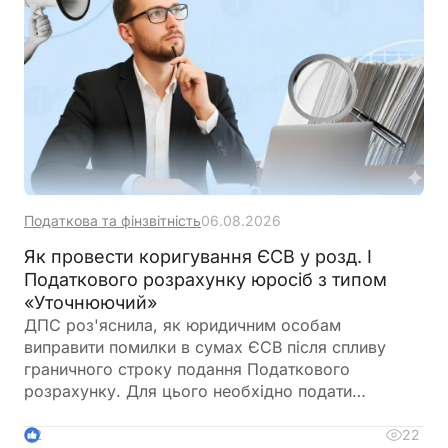
Податкова та фінзвітність
06.08.2026
Як провести коригування ЄСВ у розд. І
Податкового розрахунку юросіб з типом
«Уточнюючий»
ДПС роз'яснила, як юридичним особам
виправити помилки в сумах ЄСВ після спливу
граничного строку подання Податкового
розрахунку. Для цього необхідно подати
Розрахунок з типом «Уточнюючий»,
використовуючи коди типів нарахувань 2
22
2