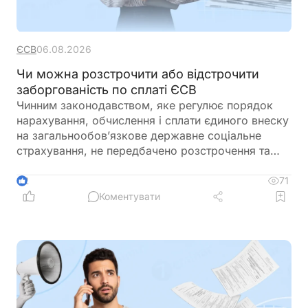
ЄСВ
06.08.2026
Чи можна розстрочити або відстрочити
заборгованість по сплаті ЄСВ
Чинним законодавством, яке регулює порядок
нарахування, обчислення і сплати єдиного внеску
на загальнообов’язкове державне соціальне
страхування, не передбачено розстрочення та
відстрочення заборгованості по сплаті єдиного
внеску
71
2
Коментувати