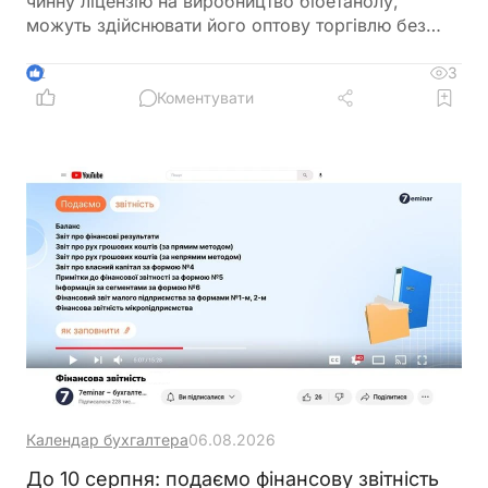
чинну ліцензію на виробництво біоетанолу,
можуть здійснювати його оптову торгівлю без
оформлення окремої ліцензії. Водночас для
імпорту, експорту та інших операцій із
3
2
біоетанолом закон встановлює окремі вимоги, а
Коментувати
його роздрібний продаж в Україні залишається
забороненим
Календар бухгалтера
06.08.2026
До 10 серпня: подаємо фінансову звітність