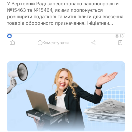
У Верховній Раді зареєстровано законопроєкти
№15463 та №15464, якими пропонується
розширити податкові та митні пільги для ввезення
товарів оборонного призначення. Ініціативи
передбачають поширення звільнення від ПДВ та
ввізного мита на поставки, що фінансуються
13
2
іноземними державами, міжнародними
Коментувати
організаціями або в межах програм міжнародної
допомоги, а також розширюють перелік
підприємств, які зможуть скористатися такими
пільгами