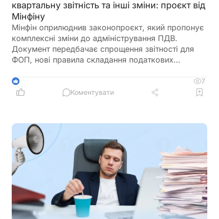
квартальну звітність та інші зміни: проєкт від
Мінфіну
Мінфін оприлюднив законопроєкт, який пропонує
комплексні зміни до адміністрування ПДВ.
Документ передбачає спрощення звітності для
ФОП, нові правила складання податкових
накладних, збільшення порогу для перевірок
бюджетного відшкодування та запровадження
7
1
квартального звітного періоду для підприємців –
Коментувати
платників ПДВ