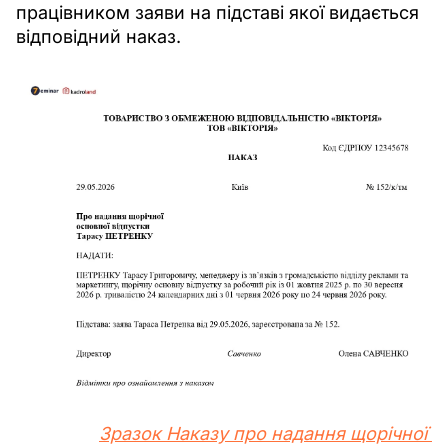
працівником заяви на підставі якої видається 
відповідний наказ.
Зразок Наказу 
про надання щорічної 