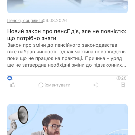
Пенсія, соцпільги
06.08.2026
Новий закон про пенсії діє, але не повністю:
що потрібно знати
Закон про зміни до пенсійного законодавства
вже набрав чинності, однак частина нововведень
поки що не працює на практиці. Причина – уряд
ще не затвердив необхідні зміни до підзаконних
актів, які мають визначити порядок застосування
нових правил щодо підтвердження страхового
28
2
стажу та призначення пенсій
Коментувати