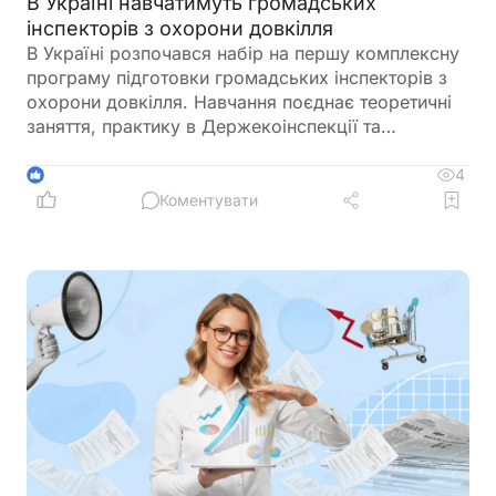
В Україні навчатимуть громадських
інспекторів з охорони довкілля
В Україні розпочався набір на першу комплексну
програму підготовки громадських інспекторів з
охорони довкілля. Навчання поєднає теоретичні
заняття, практику в Держекоінспекції та
розробку власних природоохоронних проєктів
4
1
Коментувати