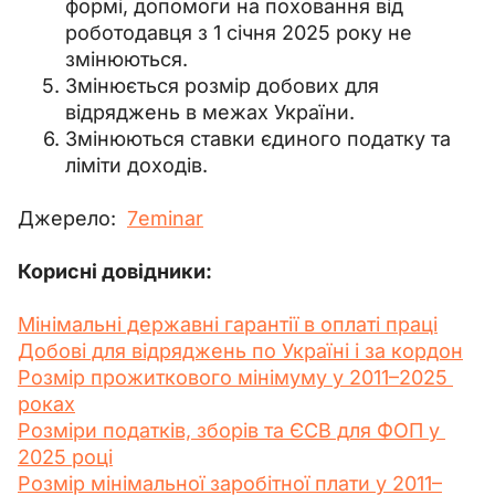
формі, допомоги на поховання від
роботодавця з 1 січня 2025 року не
змінюються.
Змінюється розмір добових для
відряджень в межах України.
Змінюються ставки єдиного податку та
ліміти доходів.
Джерело: 
7еminar
Корисні довідники:
Мінімальні державні гарантії в оплаті праці
Добові для відряджень по Україні і за кордон
Розмір прожиткового мінімуму у 2011–2025 
роках
Розміри податків, зборів та ЄСВ для ФОП у 
2025 році
Розмір мінімальної заробітної плати у 2011–