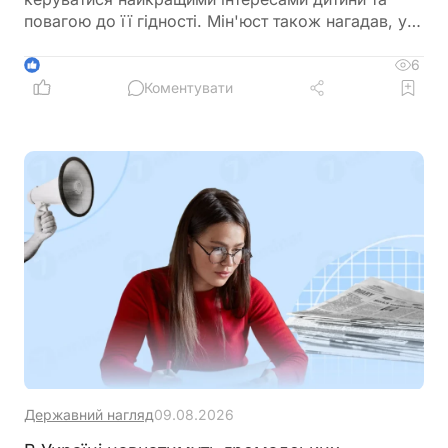
повагою до її гідності. Мін'юст також нагадав, у
яких випадках і до якого віку можна змінити ім'я
дитини
6
1
Коментувати
Державний нагляд
09.08.2026