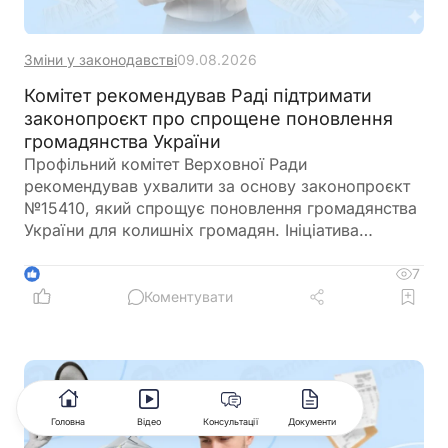
Зміни у законодавстві
09.08.2026
Комітет рекомендував Раді підтримати
законопроєкт про спрощене поновлення
громадянства України
Профільний комітет Верховної Ради
рекомендував ухвалити за основу законопроєкт
№15410, який спрощує поновлення громадянства
України для колишніх громадян. Ініціатива
передбачає скасування обов'язкового складання
іспитів з української мови, історії України та
7
1
Конституції для цієї категорії заявників
Коментувати
Головна
Відео
Консультації
Документи