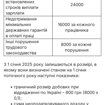
встановлених 
24000
строків виплати 
зарплати
Недотримання 
мінімальних 
16000 за кожного 
державних гарантій 
працівника
в оплаті праці
Інші порушення 
8000 за кожне 
трудового 
порушення
законодавства
З 1 січня 2025 року залишаються в розмірі, в 
якому вони визначені станом на 1 січня 
поточного року наступні показники:
граничний розмір добових при
відрядженні по Україні
–
800 грн (8000 х
0,1);
сума неоподатковуваного доходу у