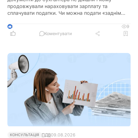
продовжували нараховувати зарплату та
сплачувати податки. Чи можна подати «заднім
числом» повідомлення про звільнення в
податкову та відкоригувати зарплатну звітність? І
9
3
чи повинен він повернути виплачену йому
Коментувати
зарплату?
ПДВ
09.08.2026
КОНСУЛЬТАЦІЯ