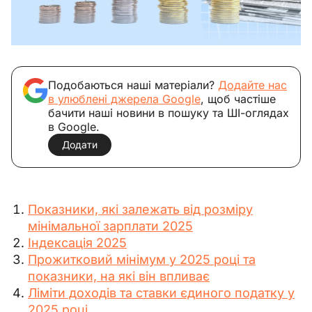
Подобаються наші матеріали?
Додайте нас
в улюблені джерела Google
, щоб частіше
бачити наші новини в пошуку та ШІ-оглядах
в Google.
Додати
Показники, які залежать від розміру
мінімальної зарплати 2025
Індексація 2025
Прожитковий мінімум у 2025 році та
показники, на які він впливає
Ліміти доходів та ставки єдиного податку у
2025 році