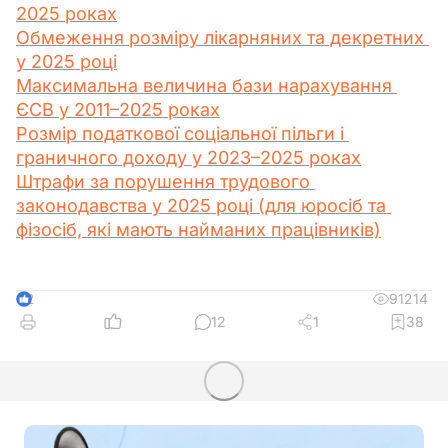
2025 роках
Обмеження розміру лікарняних та декретних 
у 2025 році
Максимальна величина бази нарахування 
ЄСВ у 2011–2025 роках
Розмір податкової соціальної пільги і 
граничного доходу у 2023–2025 роках
Штрафи за порушення трудового 
законодавства у 2025 році (для юросіб та 
фізосіб, які мають найманих працівників)
91214
2
12
1
38