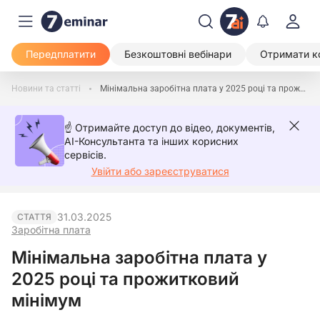
Передплатити
Безкоштовні вебінари
Отримати к
Новини та статті
Мінімальна заробітна плата у 2025 році та прожитковий мінімум
☝️ Отримайте доступ до відео, документів,
AI-Консультанта та інших корисних
сервісів.
Увійти або зареєструватися
31.03.2025
СТАТТЯ
Заробітна плата
Мінімальна заробітна плата у
2025 році та прожитковий
мінімум