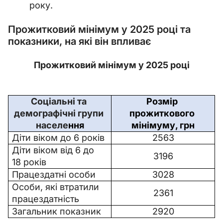
року.
Прожитковий мінімум у 2025 році та
показники, на які він впливає
Прожитковий мінімум у 2025 році
Соціальні та 
Розмір 
демографічні групи 
прожиткового 
населе
ння
мінімуму, грн
Діти віком до 6 років
2563
Діти віком від 6 до 
3196
18 років
Працездатні особи
3028
Особи, які втратили 
2361
працездатність
Загальник показник
2920