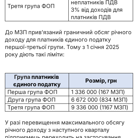
неплатників ПДВ
Третя група ФОП
3% від доходів для 
платників ПДВ
До МЗП прив’язаний граничний обсяг річного 
доходу для платників єдиного податку 
першої-третьої групи. Тому з 1 січня 2025 
року діють такі ліміти:
Група
 платників 
Розмір, грн
єдиного податку
Перша група ФОП
1 336 000 (167 МЗП)
Друга група ФОП
6 672 000 (834 МЗП)
Третя група ФОП
9 336 000 (1167 МЗП)
У разі перевищення максимального обсягу 
річного доходу з наступного кварталу 
підприємець переходить на застосування 