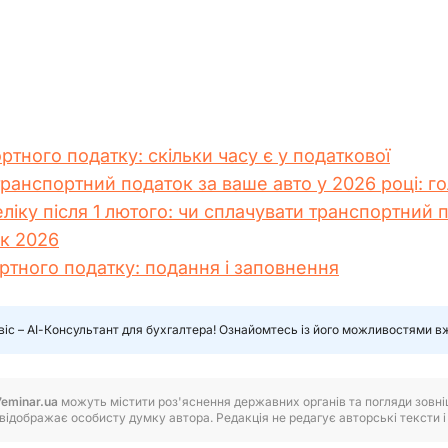
тного податку: скільки часу є у податкової
ранспортний податок за ваше авто у 2026 році: го
еліку після 1 лютого: чи сплачувати транспортний 
к 2026
ртного податку: подання і заповнення
віс – АІ-Консультант для бухгалтера! Ознайомтесь із його можливостями в
7eminar.ua
можуть містити роз'яснення державних органів та погляди зовнішн
відображає особисту думку автора. Редакція не редагує авторські тексти і н