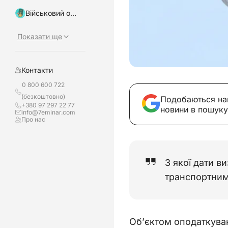
Військовий облік, бронювання
Показати ще
Контакти
0 800 600 722
(безкоштовно)
Подобаються на
+380 97 297 22 77
новини в пошуку
info@7eminar.com
Про нас
З якої дати в
транспортним
Об’єктом оподаткуванн