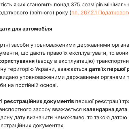
сть яких становить понад 375 розмірів мінімально
одаткового (звітного) року (
пп. 267.2.1 Податково
дати для автомобіля
ртні засоби уповноваженими державними органами
кументи, що дають право їх експлуатувати, то во
користування
(вводу в експлуатацію) транспортних
тну територію України, вважається
дата їх першої 
і видано уповноваженими державними органами та
би на постійній основі.
ті реєстраційних документів
першої реєстрації т
анспортного засобу вважається
календарна дата 
дарну дату визначити неможливо, то такою датою с
еєстраційних документах.