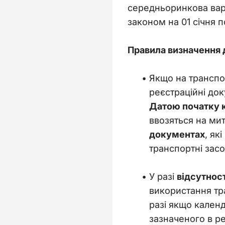
середньоринкова варті
законом на 01 січня п
Правила визначення 
Якщо на транспо
реєстраційні до
Датою початку 
ввозяться на ми
документах
, як
транспортні засо
У разі
відсутнос
використання тр
разі якщо кален
зазначеного в р