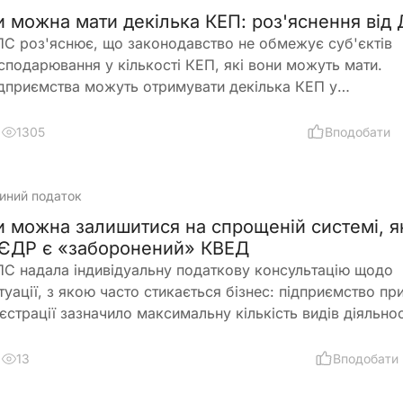
и можна мати декілька КЕП: роз'яснення від
С роз'яснює, що законодавство не обмежує суб'єктів
сподарювання у кількості КЕП, які вони можуть мати.
дприємства можуть отримувати декілька КЕП у
аліфікованого надавача електронних довірчих послуг 
раїни
1305
Вподобати
иний податок
и можна залишитися на спрощеній системі, 
 ЄДР є «заборонений» КВЕД
С надала індивідуальну податкову консультацію щодо
туації, з якою часто стикається бізнес: підприємство пр
єстрації зазначило максимальну кількість видів діяльнос
ЕД, частина з яких виявилася забороненою для платник
иного податку 3-ї групи і вже отримало лист від ДПС. П
13
Вподобати
ому в заяві на спрощену систему та у фінансово-
сподарській діяльності використовувалися лише дозвол