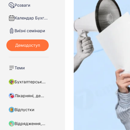
Розваги
Календар Бухгалтера
Виїзні семінари
Теми
Бухгалтерський облік
Лікарняні, декретні
Відпустки
Відрядження, підзвітні кошти