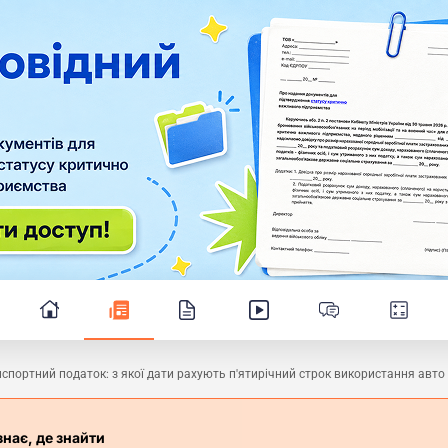
спортний податок: з якої дати рахують п'ятирічний строк використання авто
знає, де знайти