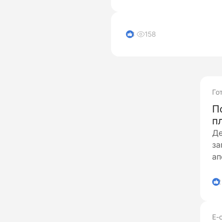
158
3
Го
П
п
Де
за
ап
2
Е-