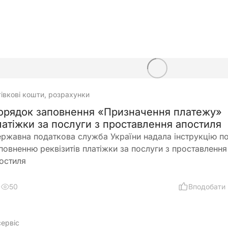
тівкові кошти, розрахунки
орядок заповнення «Призначення платежу»
латіжки за послуги з проставлення апостиля
ржавна податкова служба України надала інструкцію п
повненню реквізитів платіжки за послуги з проставлення
остиля
50
Вподобати
сервіс