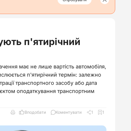
ують п'ятирічний
ачення має не лише вартість автомобіля,
числюється п'ятирічний термін: залежно
трації транспортного засобу або дата
об'єктом оподаткування транспортним
Вподобати
Коментувати
1
1