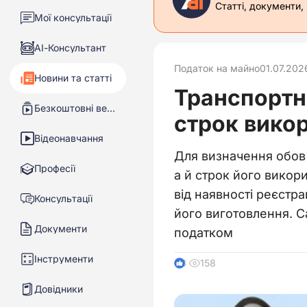
Статті, документи,
Мої консультації
АІ-Консультант
Податок на майно
01.07.202
Новини та статті
Транспортни
Безкоштовні вебінари
строк вико
Відеонавчання
Для визначення обов'
Професії
а й строк його викори
від наявності реєстр
Консультації
його виготовлення. С
Документи
податком
Інструменти
158
3
Довідники