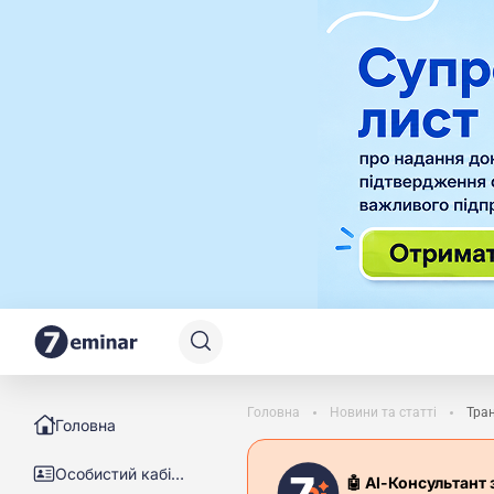
Головна
Новини та статті
Тран
Головна
Особистий кабінет
🤖 АІ-Консультант 