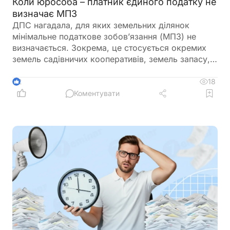
Коли юрособа – платник єдиного податку не
визначає МПЗ
ДПС нагадала, для яких земельних ділянок
мінімальне податкове зобов’язання (МПЗ) не
визначається. Зокрема, це стосується окремих
земель садівничих кооперативів, земель запасу,
невитребуваних паїв, земель у зонах відчуження,
ділянок у межах населених пунктів, а також
18
2
земель, що перебувають у консервації чи
Коментувати
забруднені вибухонебезпечними предметами.
Водночас при розрахунку МПЗ необхідно
враховувати особливості, встановлені
Податковим кодексом України