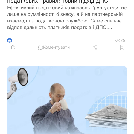
податкових правил: новий підхід ДПС
Ефективний податковий комплаєнс ґрунтується не
лише на сумлінності бізнесу, а й на партнерській
взаємодії з податковою службою. Саме спільна
відповідальність платників податків і ДПС,
превентивний підхід та якісна інформаційна
підтримка допомагають мінімізувати податкові
29
1
ризики та запобігати порушенням ще до їх
Коментувати
виникнення