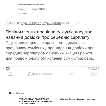
Сумісництво, суміщення
06.08.2026
СТАТТЯ
Повідомлення працівнику-суміснику про
надання довідки про середню зарплату
Підготовили для вас зразок повідомлення
працівнику-суміснику про надання довідки про
середню зарплату за основним місцем роботи
для правомірного обчислення суми страхової
виплати та оплати перших п’яти днів тимчасової
непрацездатності
3884
6
Коментувати
5
19