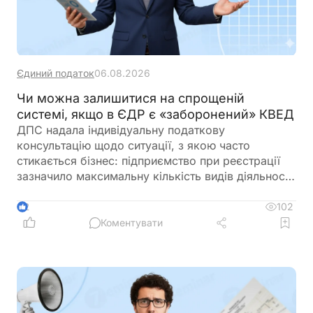
Єдиний податок
06.08.2026
Чи можна залишитися на спрощеній
системі, якщо в ЄДР є «заборонений» КВЕД
ДПС надала індивідуальну податкову
консультацію щодо ситуації, з якою часто
стикається бізнес: підприємство при реєстрації
зазначило максимальну кількість видів діяльності
за КВЕД, частина з яких виявилася забороненою
для платників єдиного податку 3-ї групи і вже
102
2
отримало лист від ДПС. При цьому в заяві на
Коментувати
спрощену систему та у фінансово-господарській
діяльності використовувалися лише дозволені
коди