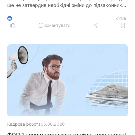
ще не затвердив необхідні зміни до підзаконних
актів, які мають визначити порядок застосування
нових правил щодо підтвердження страхового
89
2
стажу та призначення пенсій
Коментувати
Кадрова робота
06.08.2026
ФОП 2 групи: перегляньте ліміт працівників!