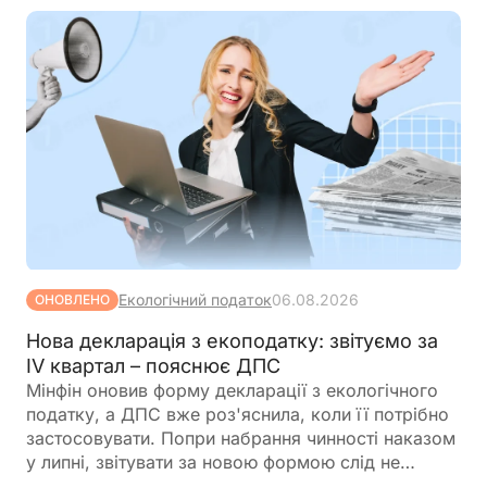
підприємств, які зможуть скористатися такими
пільгами
Екологічний податок
06.08.2026
ОНОВЛЕНО
Нова декларація з екоподатку: звітуємо за
IV квартал – пояснює ДПС
Мінфін оновив форму декларації з екологічного
податку, а ДПС вже роз'яснила, коли її потрібно
застосовувати. Попри набрання чинності наказом
у липні, звітувати за новою формою слід не
одразу. Розповідаємо, за який період уперше