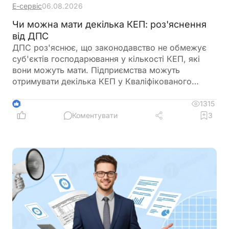
Е-сервіс
06.08.2026
Чи можна мати декілька КЕП: роз'яснення
від ДПС
ДПС роз'яснює, що законодавство не обмежує
суб'єктів господарювання у кількості КЕП, які
вони можуть мати. Підприємства можуть
отримувати декілька КЕП у Кваліфікованого
надавача електронних довірчих послуг ДПС
України
1315
4
Коментувати
3