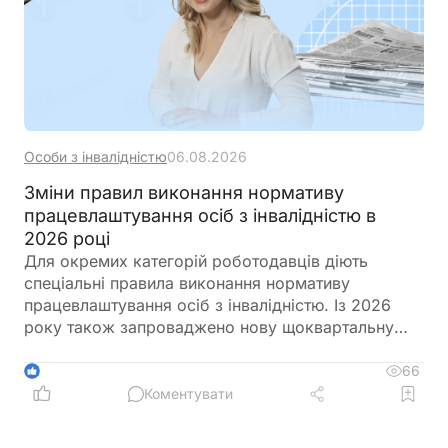
Особи з інвалідністю
06.08.2026
Зміни правил виконання нормативу
працевлаштування осіб з інвалідністю в
2026 році
Для окремих категорій роботодавців діють
спеціальні правила виконання нормативу
працевлаштування осіб з інвалідністю. Із 2026
року також запроваджено нову щоквартальну
звітність і змінено порядок сплати цільового
внеску у разі невиконання нормативу
66
1
Коментувати