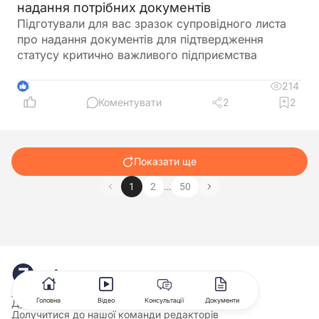
надання потрібних документів
Підготували для вас зразок супровідного листа
про надання документів для підтвердження
статусу критично важливого підприємства
214
5
Коментувати
2
2
Показати ще
…
1
2
50
Про нас
Головна
Відео
Консультації
Документи
Долучитися до нашої команди лекторів
Долучитися до нашої команди редакторів