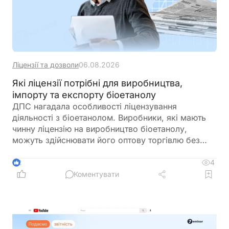
Ліцензії та дозволи
06.08.2026
Які ліцензії потрібні для виробництва,
імпорту та експорту біоетанолу
ДПС нагадала особливості ліцензування
діяльності з біоетанолом. Виробники, які мають
чинну ліцензію на виробництво біоетанолу,
можуть здійснювати його оптову торгівлю без
оформлення окремої ліцензії. Водночас для
імпорту, експорту та інших операцій із
4
2
біоетанолом закон встановлює окремі вимоги, а
Коментувати
його роздрібний продаж в Україні залишається
забороненим