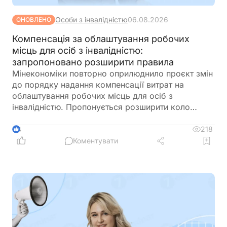
Особи з інвалідністю
06.08.2026
ОНОВЛЕНО
Компенсація за облаштування робочих
місць для осіб з інвалідністю:
запропоновано розширити правила
Мінекономіки повторно оприлюднило проєкт змін
до порядку надання компенсації витрат на
облаштування робочих місць для осіб з
інвалідністю. Пропонується розширити коло
отримувачів, врегулювати компенсацію для
ветеранів з інвалідністю, уточнити вимоги до
218
4
документів та умов оплати праці, а також
Коментувати
запровадити механізми контролю, щоб запобігти
зловживанням і подвійного фінансування