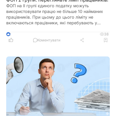
ФОП на ІІ групі єдиного податку можуть
використовувати працю не більше 10 найманих
працівників. При цьому до цього ліміту не
включаються працівники, які перебувають у
відпустці у зв’язку з вагітністю та пологами або у
відпустці для догляду за дитиною. Перед
38
2
оформленням нового працівника варто
Коментувати
перевірити, чи не буде перевищено встановлену
законодавством граничну кількість найманих осіб