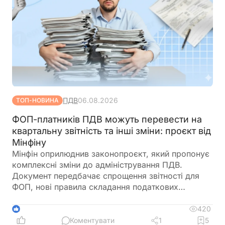
ПДВ
06.08.2026
ТОП-НОВИНА
ФОП-платників ПДВ можуть перевести на
квартальну звітність та інші зміни: проєкт від
Мінфіну
Мінфін оприлюднив законопроєкт, який пропонує
комплексні зміни до адміністрування ПДВ.
Документ передбачає спрощення звітності для
ФОП, нові правила складання податкових
накладних, збільшення порогу для перевірок
бюджетного відшкодування та запровадження
420
1
квартального звітного періоду для підприємців –
Коментувати
1
5