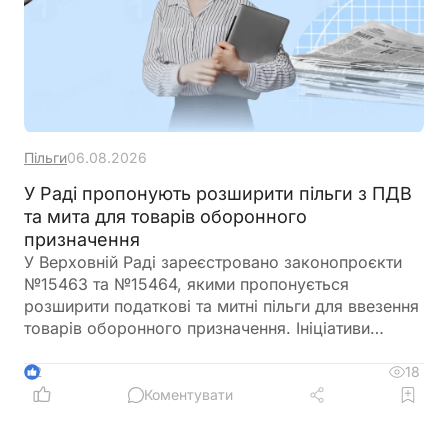
Пільги
06.08.2026
У Раді пропонують розширити пільги з ПДВ
та мита для товарів оборонного
призначення
У Верховній Раді зареєстровано законопроєкти
№15463 та №15464, якими пропонується
розширити податкові та митні пільги для ввезення
товарів оборонного призначення. Ініціативи
передбачають поширення звільнення від ПДВ та
ввізного мита на поставки, що фінансуються
18
2
іноземними державами, міжнародними
Коментувати
організаціями або в межах програм міжнародної
допомоги, а також розширюють перелік