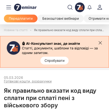
Передплатити
Безкоштовні вебінари
Отримати к
Новини та статті
Як правильно вказати код виду сплати при сплаті пені з військового збору
🤖 АІ-Консультант знає, де знайти
Статті, документи, шаблони та відповіді — за
одним запитом.
Спробувати
05.03.2026
Готівкові кошти, розрахунки
Як правильно вказати код виду
сплати при сплаті пені з
військового збору