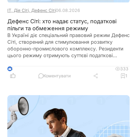
ІТ, Дія Сіті, Дефенс Сіті
06.08.2026
Дефенс Сіті: хто надає статус, податкові
пільги та обмеження режиму
В Україні діє спеціальний правовий режим Дефенс
Сіті, створений для стимулювання розвитку
оборонно-промислового комплексу. Резиденти
цього режиму отримують суттєві податкові
пільги, однак разом із ними – жорсткі вимоги до
цільового використання прибутку, обмеження на
333
4
виплату дивідендів та інвестиційні правила.
Коментувати
1
Розбираємо ключові умови, ризики та практичні
нюанси для бізнесу