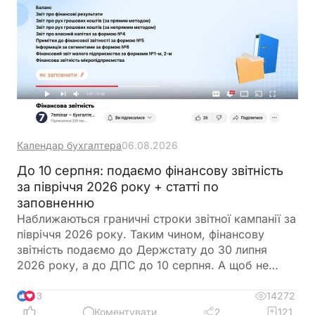
Календар бухгалтера
06.08.2026
До 10 серпня: подаємо фінансову звітність
за півріччя 2026 року + статті по
заповненню
Наближаються граничні строки звітної кампанії за
півріччя 2026 року. Таким чином, фінансову
звітність подаємо до Держстату до 30 липня
2026 року, а до ДПС до 10 серпня. А щоб не
загубитися в рядках та формах, ми зібрали все в
одному місці
14272
13
Коментувати
2
121