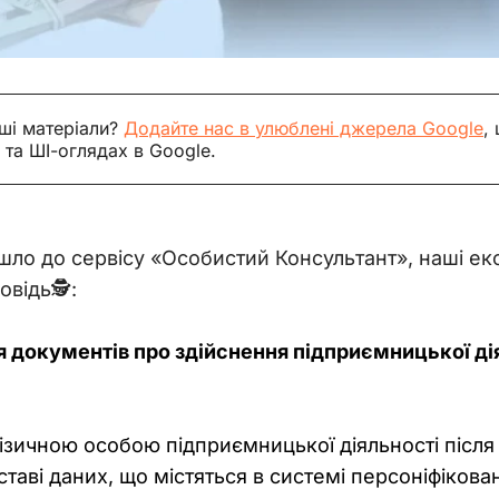
ші матеріали?
Додайте нас в улюблені джерела Google
,
 та ШІ-оглядах в Google.
йшло до сервісу «Особистий Консультант», наші е
відь🕵️:
 документів про здійснення підприємницької дія
ізичною особою підприємницької діяльності після 
таві даних, що містяться в системі персоніфікова