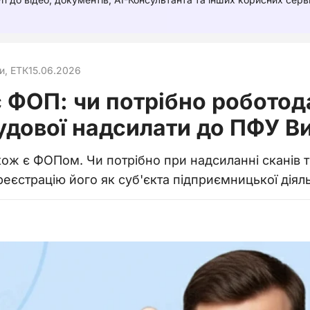
и, ЕТК
15.06.2026
є ФОП: чи потрібно роботод
удової надсилати до ПФУ 
ож є ФОПом. Чи потрібно при надсиланні сканів 
реєстрацію його як суб'єкта підприємницької діял