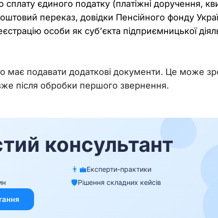
сплату єдиного податку (платіжні доручення, кви
оштовий переказ, довідки Пенсійного фонду Украї
еєстрацію особи як суб’єкта підприємницької дія
то має подавати додаткові документи. Це може зр
вже після обробки першого звернення. 