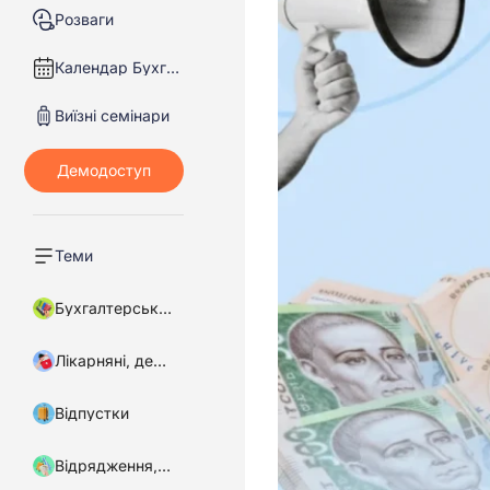
Розваги
Календар Бухгалтера
Виїзні семінари
Теми
Бухгалтерський облік
Лікарняні, декретні
Відпустки
Відрядження, підзвітні кошти