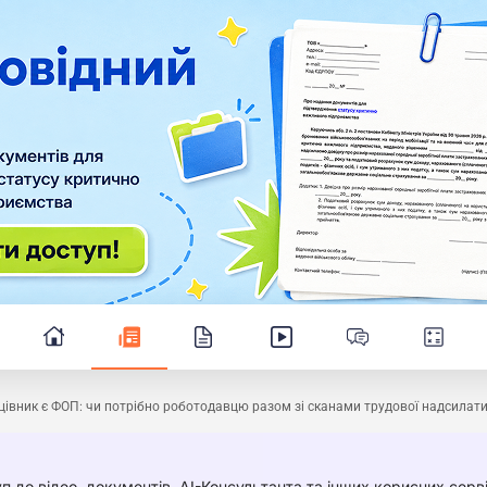
цівник є ФОП: чи потрібно роботодавцю разом зі сканами трудової надсилат
п до відео, документів, AI-Консультанта та інших корисних серві