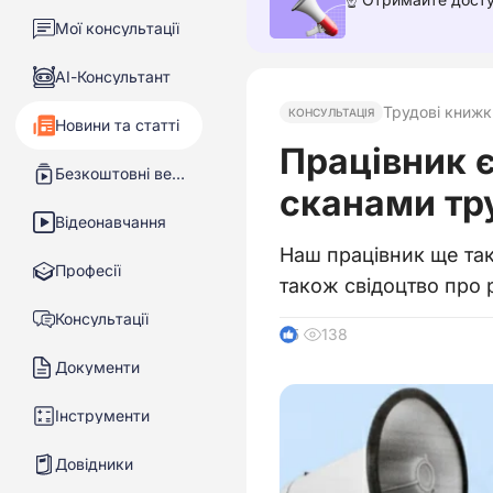
Мої консультації
АІ-Консультант
Трудові книжк
КОНСУЛЬТАЦІЯ
Новини та статті
Працівник 
Безкоштовні вебінари
сканами тр
Відеонавчання
Наш працівник ще так
Професії
також свідоцтво про 
Консультації
138
5
Документи
Інструменти
Довідники