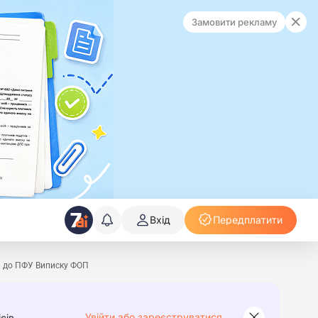
Замовити рекламу
Вхід
Передплатити
и до ПФУ Виписку ФОП
Увійти або зареєструватися
сів.