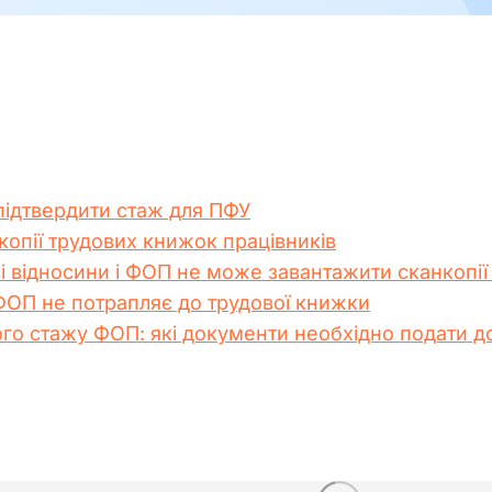
підтвердити стаж для ПФУ
опії трудових книжок працівників
і відносини і ФОП не може завантажити сканкопі
ФОП не потрапляє до трудової книжки
го стажу ФОП: які документи необхідно подати д