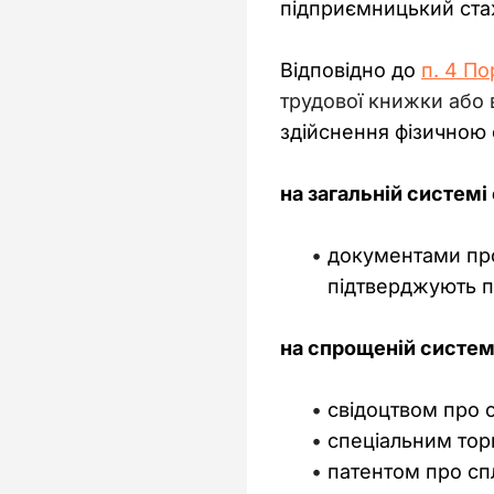
підприємницький стаж
Відповідно до 
п. 4 П
трудової книжки або 
здійснення фізичною 
на загальній системі
документами про 
підтверджують п
на спрощеній систем
свідоцтвом про с
спеціальним торг
патентом про спл