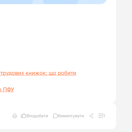
ї трудових книжок: що робити
о ПФУ
Вподобати
Коментувати
1