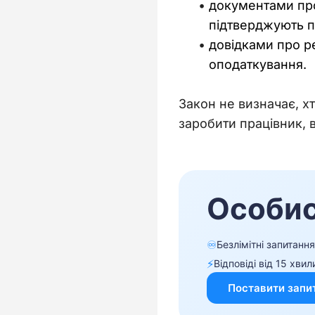
документами про 
підтверджують п
довідками про р
оподаткування.
Закон не визначає, х
заробити працівник, 