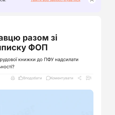
авцю разом зі
Виписку ФОП
трудової книжки до ПФУ надсилати
ьності?
Вподобати
Коментувати
1