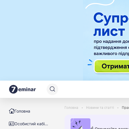
Головна
Новини та статті
Пра
Головна
Особистий кабінет
☝️ Отримайте досту