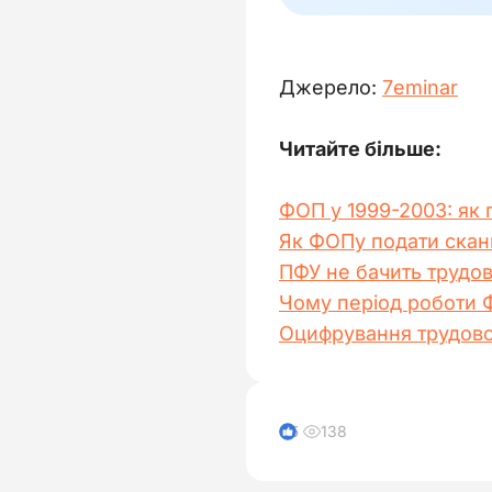
Джерело: 
7еminar
Читайте більше: 
ФОП у 1999-2003: як 
Як ФОПу подати сканк
ПФУ не бачить трудов
Чому період роботи 
Оцифрування трудово
138
5