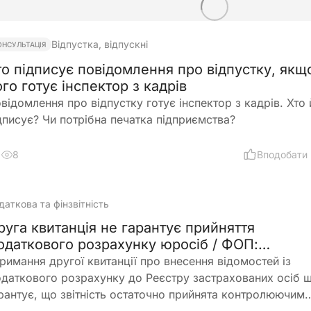
Відпустка, відпускні
ОНСУЛЬТАЦІЯ
то підписує повідомлення про відпустку, якщ
го готує інспектор з кадрів
відомлення про відпустку готує інспектор з кадрів. Хто
дписує? Чи потрібна печатка підприємства?
8
Вподобати
даткова та фінзвітність
руга квитанція не гарантує прийняття
одаткового розрахунку юросіб / ФОП:
оз'яснення ДПС
римання другої квитанції про внесення відомостей із
даткового розрахунку до Реєстру застрахованих осіб щ
рантує, що звітність остаточно прийнята контролюючим
ганом. Після цього ДПС має право провести камеральн