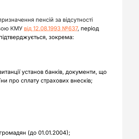
ризначення пенсій за відсутності 
овою КМУ 
від 12.08.1993 №637
, 
період 
 підтверджується, зокрема:
итанції установ банків, документи, що
ни про сплату страхових внесків;
громадян (до 01.01.2004);