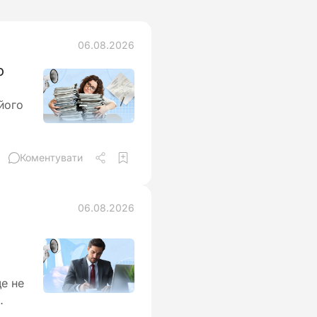
06.08.2026
о
 його
Коментувати
06.08.2026
е не
у