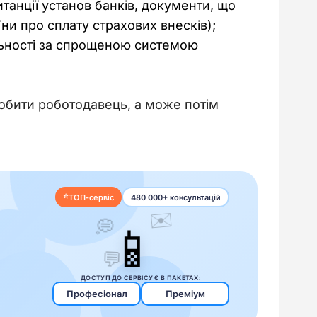
танції установ банків, документи, що
ни про сплату страхових внесків);
льності за спрощеною системою
обити роботодавець, а може потім 