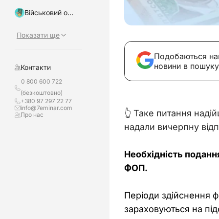
Військовий облік, бронювання
Показати ще
Подобаються на
новини в пошуку
Контакти
0 800 600 722
(безкоштовно)
+380 97 297 22 77
info@7eminar.com
👆 Таке питання наді
Про нас
надали вичерпну відпо
Необхідність подання
ФОП.
Періоди здійснення ф
зараховуються на підс