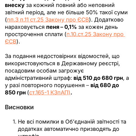
внеску
 за кожний повний або неповний 
звітний період, але не більше 50% такої суми 
(
пп.3 п.11 ст.25 Закону про ЄСВ
). Додатково 
нараховується 
пеня 
–
 0,1%
 за кожен день 
прострочення сплати (
п.10.ст.25 Закону про 
ЄСВ
). 
За подання недостовірних відомостей, що 
використовуються в Державному реєстрі, 
посадовим особам загрожує 
адміністративний штраф: 
від 510 до 680 грн
, а 
у разі повторного порушення 
–
від 680 до 
850 грн 
(
ст.165-1 КЗпАП)
. 
Висновки
Не всі помилки в Об’єднаній звітності та
додатках автоматично призводять до