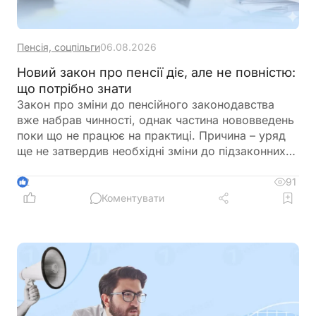
Пенсія, соцпільги
06.08.2026
Новий закон про пенсії діє, але не повністю:
що потрібно знати
Закон про зміни до пенсійного законодавства
вже набрав чинності, однак частина нововведень
поки що не працює на практиці. Причина – уряд
ще не затвердив необхідні зміни до підзаконних
актів, які мають визначити порядок застосування
нових правил щодо підтвердження страхового
91
2
стажу та призначення пенсій
Коментувати