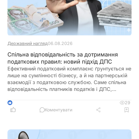
Державний нагляд
06.08.2026
Спільна відповідальність за дотримання
податкових правил: новий підхід ДПС
Ефективний податковий комплаєнс ґрунтується не
лише на сумлінності бізнесу, а й на партнерській
взаємодії з податковою службою. Саме спільна
відповідальність платників податків і ДПС,
превентивний підхід та якісна інформаційна
підтримка допомагають мінімізувати податкові
29
1
ризики та запобігати порушенням ще до їх
Коментувати
виникнення