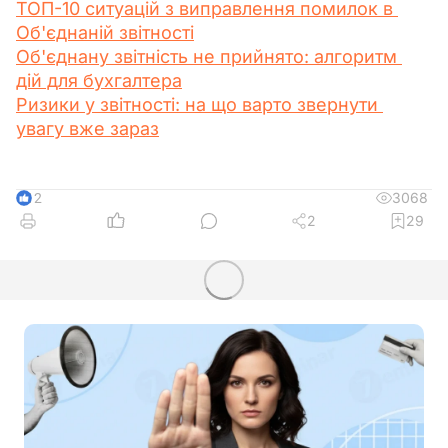
ТОП-10 ситуацій з виправлення помилок в 
Об'єднаній звітності
Об'єднану звітність не прийнято: алгоритм 
дій для бухгалтера
Ризики у звітності: на що варто звернути 
увагу вже зараз
3068
12
2
29