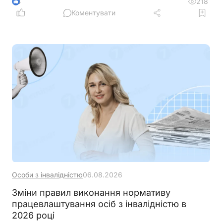
ветеранів з інвалідністю, уточнити вимоги до
218
4
документів та умов оплати праці, а також
Коментувати
запровадити механізми контролю, щоб запобігти
зловживанням і подвійного фінансування
Особи з інвалідністю
06.08.2026
Зміни правил виконання нормативу
працевлаштування осіб з інвалідністю в
2026 році