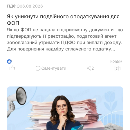
ПДФО
06.08.2026
Як уникнути подвійного оподаткування для
ФОП
Якщо ФОП не надала підприємству документи, що
підтверджують її реєстрацію, податковий агент
зобов’язаний утримати ПДФО при виплаті доходу.
Для повернення надміру сплаченого податку
ФОП подає річну декларацію про майновий стан і
доходи, де відображає отриманий дохід та
559
2
утриманий податок. Податкова служба, після
Коментувати
2
1
перевірки, може повернути надміру сплачені
суми