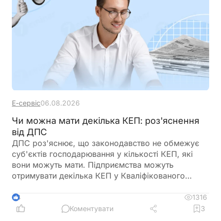
Е-сервіс
06.08.2026
Чи можна мати декілька КЕП: роз'яснення
від ДПС
ДПС роз'яснює, що законодавство не обмежує
суб'єктів господарювання у кількості КЕП, які
вони можуть мати. Підприємства можуть
отримувати декілька КЕП у Кваліфікованого
надавача електронних довірчих послуг ДПС
України
1316
4
Коментувати
3