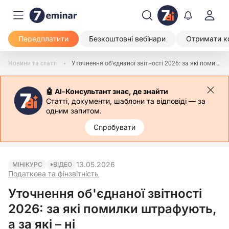
Передплатити
Безкоштовні вебінари
Отримати к
Новини та статті
Уточнення об'єднаної звітності 2026: за які помилки штрафують, а за які – ні
🤖 АІ-Консультант знає, де знайти
Статті, документи, шаблони та відповіді — за
одним запитом.
Спробувати
13.05.2026
МІНІКУРС
ВІДЕО
Податкова та фінзвітність
Уточнення об'єднаної звітності
2026: за які помилки штрафують,
а за які – ні