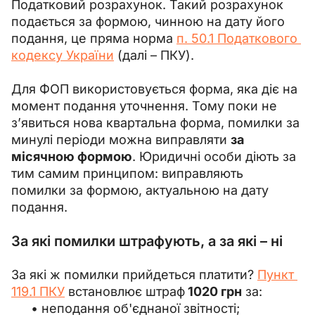
Податковий розрахунок. Такий розрахунок 
подається за формою, чинною на дату його 
подання, це пряма норма 
п. 50.1 Податкового 
кодексу України
 (далі 
– ПКУ)
.
Для ФОП використовується форма, яка діє на 
момент подання уточнення. Тому поки не 
з’явиться нова квартальна форма, помилки за 
минулі періоди можна виправляти 
за 
місячною формою
. Юридичні особи діють за 
тим самим принципом: виправляють 
помилки за формою, актуальною на дату 
подання.
За які помилки штрафують, а за які – ні
За які ж помилки прийдеться платити? 
Пункт 
119.1 ПКУ
 встановлює штраф
 1020 грн
 за:
неподання об'єднаної звітності;