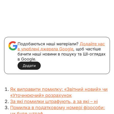
Подобаються наші матеріали?
Додайте нас
в улюблені джерела Google
, щоб частіше
бачити наші новини в пошуку та ШІ-оглядах
в Google.
Додати
Як виправити помилку: «Звітний новий» чи
«Уточнюючий» розрахунок
За які помилки штрафують, а за які – ні
Помилка в податковому номері фізособи:
чи буде штраф