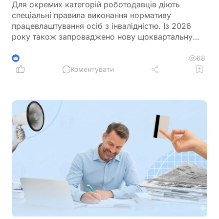
Для окремих категорій роботодавців діють
спеціальні правила виконання нормативу
працевлаштування осіб з інвалідністю. Із 2026
року також запроваджено нову щоквартальну
звітність і змінено порядок сплати цільового
внеску у разі невиконання нормативу
68
1
Коментувати