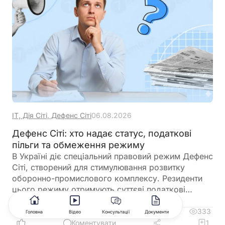
ІТ, Дія Сіті, Дефенс Сіті
06.08.2026
Дефенс Сіті: хто надає статус, податкові
пільги та обмеження режиму
В Україні діє спеціальний правовий режим Дефенс
Сіті, створений для стимулювання розвитку
оборонно-промислового комплексу. Резиденти
цього режиму отримують суттєві податкові
пільги, однак разом із ними – жорсткі вимоги до
цільового використання прибутку, обмеження на
333
4
Головна
Відео
Консультації
Документи
виплату дивідендів та інвестиційні правила.
Коментувати
1