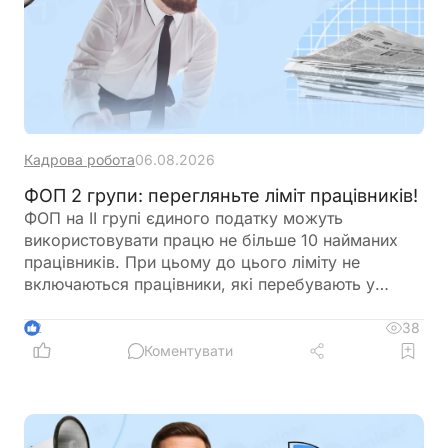
Кадрова робота
06.08.2026
ФОП 2 групи: перегляньте ліміт працівників!
ФОП на ІІ групі єдиного податку можуть
використовувати працю не більше 10 найманих
працівників. При цьому до цього ліміту не
включаються працівники, які перебувають у
відпустці у зв’язку з вагітністю та пологами або у
відпустці для догляду за дитиною. Перед
38
2
оформленням нового працівника варто
Коментувати
перевірити, чи не буде перевищено встановлену
законодавством граничну кількість найманих осіб