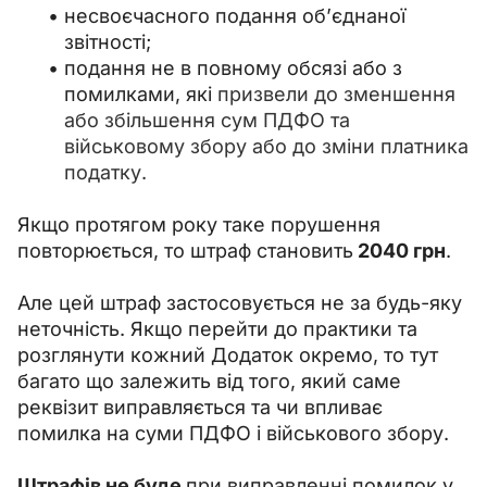
несвоєчасного подання об’єднаної
звітності;
подання не в повному обсязі або з
помилками, які
призвели до зменшення
або збільшення сум ПДФО та
військовому збору або до зміни платника
податку.
Якщо протягом року таке порушення 
повторюється, то штраф становить
 2040 грн
.
Але цей штраф застосовується не за будь-яку 
неточність. Якщо перейти до практики та 
розглянути кожний Додаток окремо, то тут 
багато що залежить від того, який саме 
реквізит виправляється та чи впливає 
помилка на суми ПДФО і військового збору.
Штрафів не буде 
при виправленні помилок у 