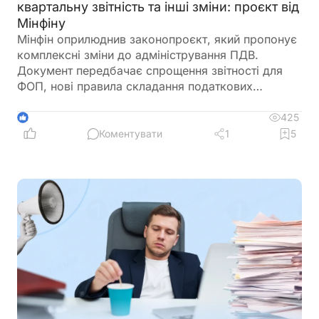
квартальну звітність та інші зміни: проєкт від
Мінфіну
Мінфін оприлюднив законопроєкт, який пропонує
комплексні зміни до адміністрування ПДВ.
Документ передбачає спрощення звітності для
ФОП, нові правила складання податкових
накладних, збільшення порогу для перевірок
бюджетного відшкодування та запровадження
425
1
квартального звітного періоду для підприємців –
Коментувати
1
5
платників ПДВ