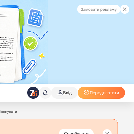
Замовити рекламу
Вхід
Передплатити
ліковувати
Спробувати