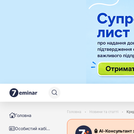
Головна
Новини та статті
Кред
Головна
Особистий кабінет
🤖 АІ-Консультант 