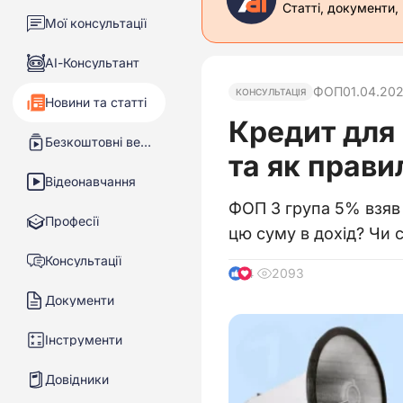
Статті, документи,
Мої консультації
АІ-Консультант
ФОП
01.04.20
КОНСУЛЬТАЦІЯ
Новини та статті
Кредит для
Безкоштовні вебінари
та як прави
Відеонавчання
ФОП 3 група 5% взяв 
Професії
цю суму в дохід? Чи 
Консультації
2093
4
Документи
Інструменти
Довідники