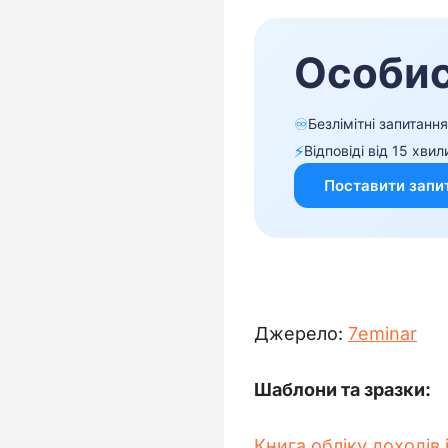
Джерело: 
7еminar
Шаблони та зразки:
Книга обліку доходів