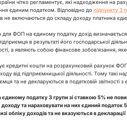
країни чітко регламентує, які надходження на ра
ння єдиним податком. Відповідно до 
підпункту 3 
ів не включаються до складу доходу платника єди
 для ФОП на єдиному податку дохід визначається 
ідприємця в результаті його господарської діяльн
ості, а являють собою фінансове зобов'язання, як
є кредитні кошти на розрахунковий рахунок ФОП,
оходу від підприємницької діяльності. Тому такі н
ємця та не декларуються в податковій звітності з 
 єдиному податку 3 групи зі ставкою 5% не пови
доходу та нараховувати на них єдиний податок 5%
зі обліку доходів та не вказуються в декларації