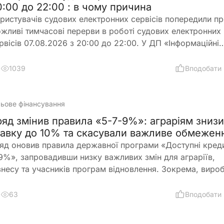
0:00 до 22:00 : в чому причина
ристувачів судових електронних сервісів попередили п
жливі тимчасові перерви в роботі судових електронних
рвісів 07.08.2026 з 20:00 до 22:00. У ДП «Інформаційні
дові системи» просять врахувати цю інформацію під час
анування роботи із сервісами
1039
Вподобати
льове фінансування
ряд змінив правила «5-7-9%»: аграріям зниз
тавку до 10% та скасували важливе обмежен
яд оновив правила державної програми «Доступні креди
9%», запровадивши низку важливих змін для аграріїв,
знесу та учасників програм відновлення. Зокрема, виро
льськогосподарської продукції отримають більше
жливостей для фінансування оборотного капіталу за н
63
Вподобати
авкою, а з 1 вересня запрацюють нові вимоги для учасни
ограми