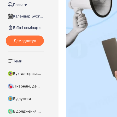
Розваги
Календар Бухгалтера
Виїзні семінари
Теми
Бухгалтерський облік
Лікарняні, декретні
Відпустки
Відрядження, підзвітні кошти