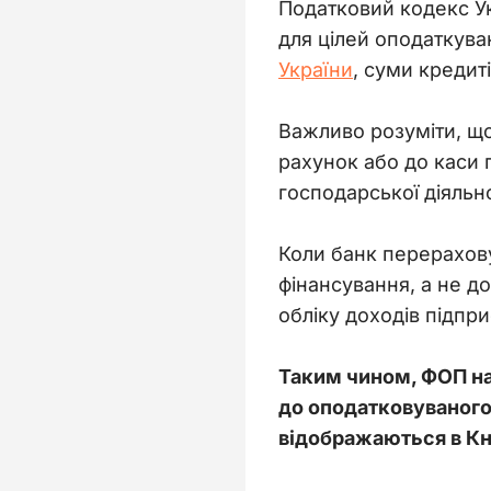
Податковий кодекс У
для цілей оподаткува
України
, суми кредит
Важливо розуміти, що
рахунок або до каси п
господарської діяльн
Коли банк перерахову
фінансування, а не д
обліку доходів підпри
Таким чином, ФОП на
до оподатковуваного 
відображаються в Кни