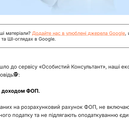
ші матеріали?
Додайте нас в улюблені джерела Google
,
 та ШІ-оглядах в Google.
йшло до сервісу «Особистий Консультант», наші е
відь🕵️:
є доходом ФОП
. 
маних на розрахунковий рахунок ФОП, не включаю
ного податку та не підлягають оподаткуванню єд