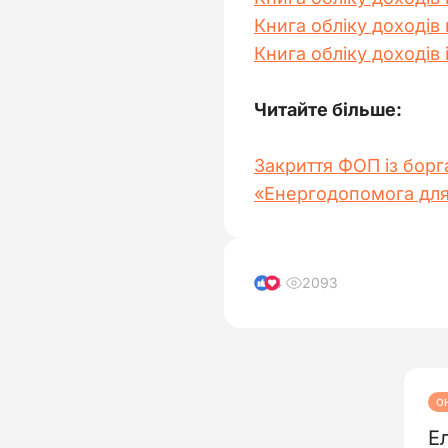
Книга обліку доходів
Книга обліку доходів 
Читайте більше:
Закриття ФОП із борг
«Енергодопомога для
2093
4
О
Е