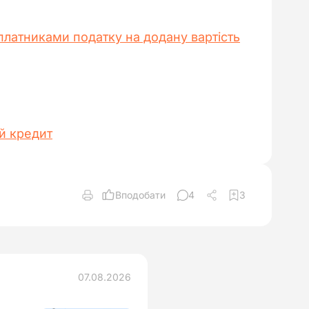
 платниками податку на додану вартість
й кредит
Вподобати
4
3
07.08.2026