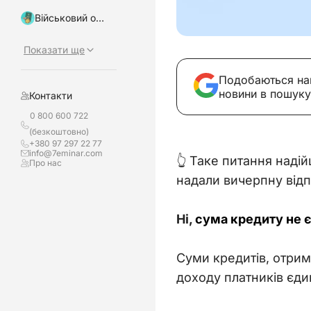
Військовий облік, бронювання
Показати ще
Подобаються на
новини в пошуку
Контакти
0 800 600 722
(безкоштовно)
+380 97 297 22 77
info@7eminar.com
👆 Таке питання наді
Про нас
надали вичерпну відпо
Ні, 
сума кредиту не 
Суми кредитів, отри
доходу платників єди