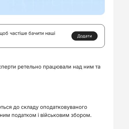
 щоб частіше бачити наші
Додати
ксперти ретельно працювали над ним та 
ться до складу оподатковуваного 
иним податком і військовим збором.