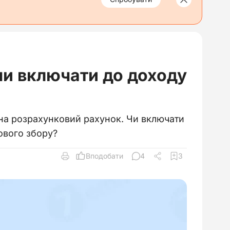
чи включати до доходу
 на розрахунковий рахунок. Чи включати
ового збору?
Вподобати
4
3