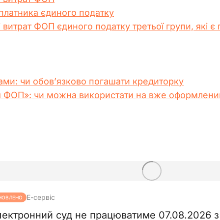
 платника єдиного податку
і витрат ФОП єдиного податку третьої групи, які є
ами: чи обов’язково погашати кредиторку
 ФОП»: чи можна використати на вже оформлени
Е-сервіс
НОВЛЕНО
лектронний суд не працюватиме 07.08.2026 з