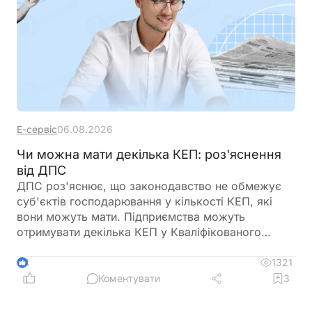
Е-сервіс
06.08.2026
Чи можна мати декілька КЕП: роз'яснення
від ДПС
ДПС роз'яснює, що законодавство не обмежує
суб'єктів господарювання у кількості КЕП, які
вони можуть мати. Підприємства можуть
отримувати декілька КЕП у Кваліфікованого
надавача електронних довірчих послуг ДПС
України
1321
4
Коментувати
3