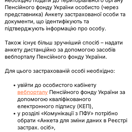
необхідно подати до територіального органу 
Пенсійного фонду України особисто (через 
представника) Анкету застрахованої особи та 
документи, що ідентифікують та 
підтверджують інформацію про особу.
Також існує більш зручніший спосіб – надати 
анкету дистанційно за допомогою засобів 
вебпорталу Пенсійного фонду України. 
Для цього застрахованій особі необхідно:
увійти до особистого кабінету
вебпорталу
Пенсійного фонду України за
допомогою кваліфікованого
електронного підпису (КЕП),
у розділі
«
Комунікації з ПФУ
»
потрібно
обрати
«
Анкета для зміни даних в Реєстрі
застрах. осіб
»
,