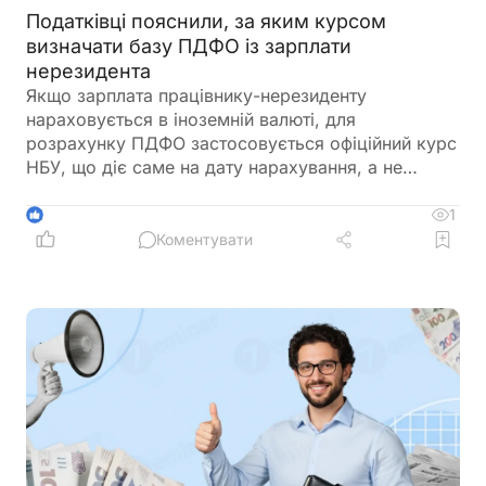
Податківці пояснили, за яким курсом
визначати базу ПДФО із зарплати
нерезидента
Якщо зарплата працівнику-нерезиденту
нараховується в іноземній валюті, для
розрахунку ПДФО застосовується офіційний курс
НБУ, що діє саме на дату нарахування, а не
виплати доходу. Податківці підкреслили, що
порядок оподаткування таких доходів загалом
1
1
відповідає правилам, які застосовуються до
Коментувати
резидентів України