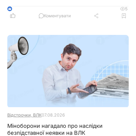
дитини, а якщо звернутися протягом шести
місяців після виникнення права, їх можуть
5
1
нарахувати за попередній період
Коментувати
Відстрочки, ВЛК
07.08.2026
Міноборони нагадало про наслідки
безпідставної неявки на ВЛК