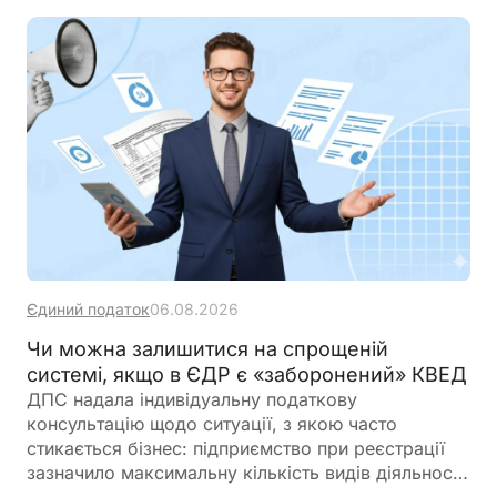
Єдиний податок
06.08.2026
Чи можна залишитися на спрощеній
системі, якщо в ЄДР є «заборонений» КВЕД
ДПС надала індивідуальну податкову
консультацію щодо ситуації, з якою часто
стикається бізнес: підприємство при реєстрації
зазначило максимальну кількість видів діяльності
за КВЕД, частина з яких виявилася забороненою