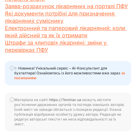
Заява-розрахунок лікарняних на порталі ПФУ
Які документи потрібні для призначення 
лікарняних суміснику
Електронний та паперовий лікарняний: коли 
який дійсний та як їх отримати
Штрафи за «липові» лікарняні: зміни у 
перевірках ПФУ
✨ Новинка! Унікальний сервіс – АІ-Консультант для
бухгалтера! Ознайомтесь із його можливостями вже зараз
за
посиланням
Матеріали на сайті
https://7eminar.ua
можуть містити
роз'яснення державних органів та погляди зовнішніх авторів.
Їхній зміст не завжди збігається з позицією редакції. Кожна
публікація відображає особисту думку автора. Редакція не
редагує авторські тексти і не несе відповідальності за їх
зміст.