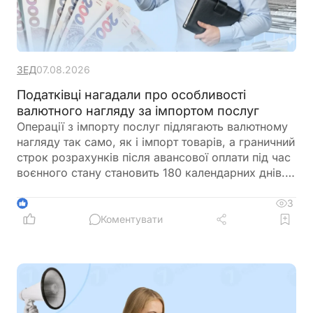
ЗЕД
07.08.2026
Податківці нагадали про особливості
валютного нагляду за імпортом послуг
Операції з імпорту послуг підлягають валютному
нагляду так само, як і імпорт товарів, а граничний
строк розрахунків після авансової оплати під час
воєнного стану становить 180 календарних днів.
Податківці нагадали, які документи
підтверджують отримання послуг та які механізми
3
1
можуть допомогти уникнути відповідальності у
Коментувати
разі затримки їх виконання