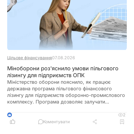
Цільове фінансування
07.08.2026
Міноборони роз'яснило умови пільгового
лізингу для підприємств ОПК
Міністерство оборони пояснило, як працює
державна програма пільгового фінансового
лізингу для підприємств оборонно-промислового
комплексу. Програма дозволяє залучати
обладнання, транспорт і виробничі приміщення зі
зниженим фінансовим навантаженням завдяки
2
1
державній компенсації
Коментувати