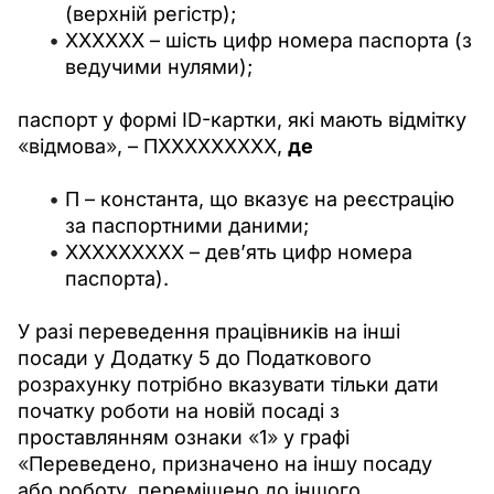
(верхній регістр);
XXXXXX – шість цифр номера паспорта (з
ведучими нулями);
паспорт у формі ID-картки, які мають відмітку 
«
відмова
»
, – ПХХХХХХХХХ, 
де
П – константа, що вказує на реєстрацію
за паспортними даними;
ХХХХХХХХХ – дев’ять цифр номера
паспорта).
У разі переведення працівників на інші 
посади у Додатку 5 до Податкового 
розрахунку потрібно вказувати тільки дати 
початку роботи на новій посаді з 
проставлянням ознаки 
«
1
»
 у графі 
«
Переведено, призначено на іншу посаду 
або роботу, переміщено до іншого 