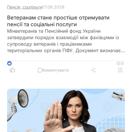
Пенсія, соцпільги
07.08.2026
Ветеранам стане простіше отримувати
пенсії та соціальні послуги
Мінветеранів та Пенсійний фонд України
затвердили порядок взаємодії між фахівцями із
супроводу ветеранів і працівниками
територіальних органів ПФУ. Документ визначає
алгоритм надання комплексної підтримки
ветеранам, військовослужбовцям, їхнім родинам
3
1
та іншим категоріям осіб. Це має прискорити
Коментувати
отримання пенсійних, соціальних та
консультаційних послуг