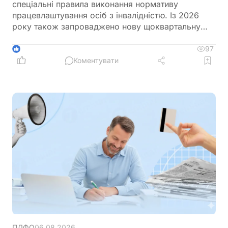
спеціальні правила виконання нормативу
працевлаштування осіб з інвалідністю. Із 2026
року також запроваджено нову щоквартальну
звітність і змінено порядок сплати цільового
внеску у разі невиконання нормативу
97
1
Коментувати
ПДФО
06.08.2026