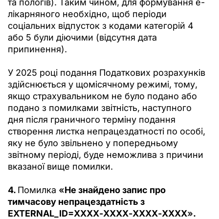
та пологів). Таким чином, для формування е-
лікарняного необхідно, щоб періоди 
соціальних відпусток з кодами категорій 4 
або 5 були діючими (відсутня дата 
припинення).
У 2025 році подання Податкових розрахунків 
здійснюється у щомісячному режимі, тому, 
якщо страхувальником не було подано або 
подано з помилками звітність, наступного 
дня після граничного терміну подання 
створення листка непрацездатності по особі, 
яку не було звільнено у попередньому 
звітному періоді, буде неможлива з причини 
вказаної вище помилки.
4. 
Помилка 
«
Не знайдено запис про 
тимчасову непрацездатність з 
EXTERNAL_ID=ХХХХ-ХХХХ-ХХХХ-ХХХХ
»
.