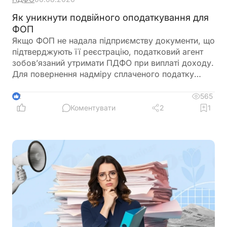
Як уникнути подвійного оподаткування для
ФОП
Якщо ФОП не надала підприємству документи, що
підтверджують її реєстрацію, податковий агент
зобов’язаний утримати ПДФО при виплаті доходу.
Для повернення надміру сплаченого податку
ФОП подає річну декларацію про майновий стан і
доходи, де відображає отриманий дохід та
565
2
утриманий податок. Податкова служба, після
Коментувати
2
1
перевірки, може повернути надміру сплачені
суми