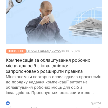
Особи з інвалідністю
06.08.2026
ОНОВЛЕНО
Компенсація за облаштування робочих
місць для осіб з інвалідністю:
запропоновано розширити правила
Мінекономіки повторно оприлюднило проєкт змін
до порядку надання компенсації витрат на
облаштування робочих місць для осіб з
інвалідністю. Пропонується розширити коло
отримувачів, врегулювати компенсацію для
ветеранів з інвалідністю, уточнити вимоги до
224
4