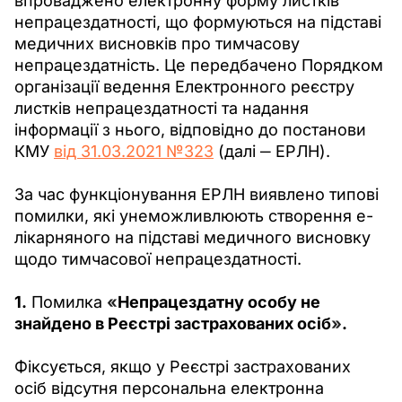
впроваджено електронну форму листків 
непрацездатності, що формуються на підставі 
медичних висновків про тимчасову 
непрацездатність. Це передбачено Порядком 
організації ведення Електронного реєстру 
листків непрацездатності та надання 
інформації з нього, відповідно до постанови 
КМУ 
від 31.03.2021 №323
 (далі ‒ ЕРЛН).
За час функціонування ЕРЛН виявлено типові 
помилки,
які унеможливлюють створення е-
лікарняного на підставі медичного висновку 
щодо тимчасової непрацездатності.
1.
 Помилка 
«
Непрацездатну особу не 
знайдено в Реєстрі застрахованих осіб
»
.
Фіксується, якщо у Реєстрі застрахованих 
осіб відсутня персональна електронна 