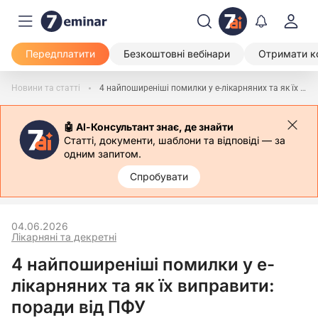
Передплатити
Безкоштовні вебінари
Отримати к
Новини та статті
4 найпоширеніші помилки у е-лікарняних та як їх виправити: поради від ПФУ
🤖 АІ-Консультант знає, де знайти
Статті, документи, шаблони та відповіді — за
одним запитом.
Спробувати
04.06.2026
Лікарняні та декретні
4 найпоширеніші помилки у е-
лікарняних та як їх виправити:
поради від ПФУ