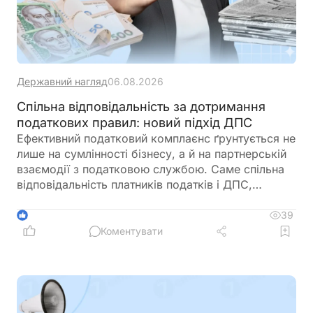
Державний нагляд
06.08.2026
Спільна відповідальність за дотримання
податкових правил: новий підхід ДПС
Ефективний податковий комплаєнс ґрунтується не
лише на сумлінності бізнесу, а й на партнерській
взаємодії з податковою службою. Саме спільна
відповідальність платників податків і ДПС,
превентивний підхід та якісна інформаційна
підтримка допомагають мінімізувати податкові
39
1
ризики та запобігати порушенням ще до їх
Коментувати
виникнення