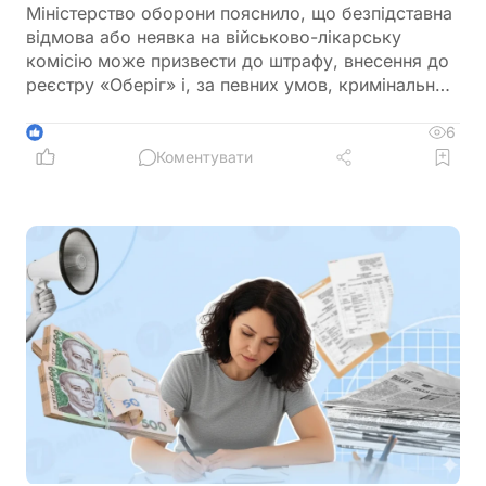
Міністерство оборони пояснило, що безпідставна
відмова або неявка на військово-лікарську
комісію може призвести до штрафу, внесення до
реєстру «Оберіг» і, за певних умов, кримінальної
відповідальності. Водночас у відомстві нагадали,
що направлення на ВЛК можна оскаржити в суді
6
1
Коментувати