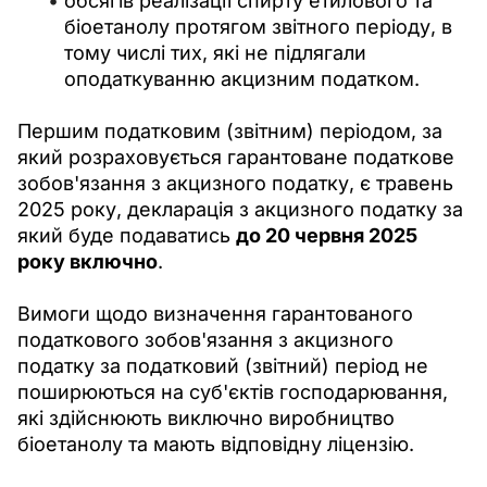
обсягів реалізації спирту етилового та
біоетанолу протягом звітного періоду, в
тому числі тих, які не підлягали
оподаткуванню акцизним податком.
Першим податковим (звітним) періодом, за 
який розраховується гарантоване податкове 
зобов'язання з акцизного податку, є травень 
2025 року, декларація з акцизного податку за 
який буде подаватись 
до 20 червня 2025 
року включно
.
Вимоги щодо визначення гарантованого 
податкового зобов'язання з акцизного 
податку за податковий (звітний) період не 
поширюються на суб'єктів господарювання, 
які здійснюють виключно виробництво 
біоетанолу та мають відповідну ліцензію.