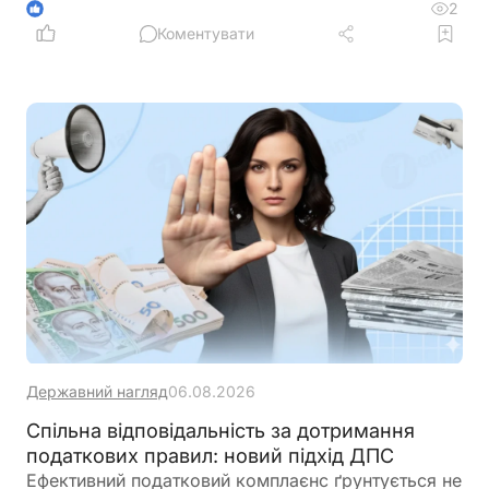
ветеранам, військовослужбовцям, їхнім родинам
2
1
та іншим категоріям осіб. Це має прискорити
Коментувати
отримання пенсійних, соціальних та
консультаційних послуг
Державний нагляд
06.08.2026
Спільна відповідальність за дотримання
податкових правил: новий підхід ДПС
Ефективний податковий комплаєнс ґрунтується не