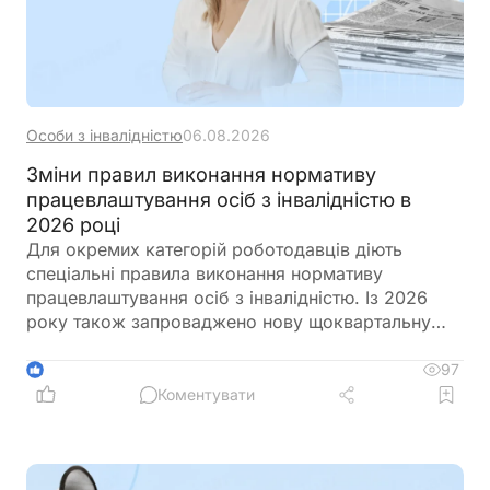
Особи з інвалідністю
06.08.2026
Зміни правил виконання нормативу
працевлаштування осіб з інвалідністю в
2026 році
Для окремих категорій роботодавців діють
спеціальні правила виконання нормативу
працевлаштування осіб з інвалідністю. Із 2026
року також запроваджено нову щоквартальну
звітність і змінено порядок сплати цільового
внеску у разі невиконання нормативу
97
1
Коментувати