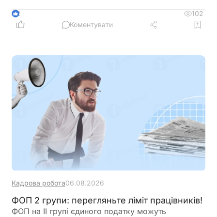
актів, які мають визначити порядок застосування
нових правил щодо підтвердження страхового
102
2
стажу та призначення пенсій
Коментувати
Кадрова робота
06.08.2026
ФОП 2 групи: перегляньте ліміт працівників!
ФОП на ІІ групі єдиного податку можуть