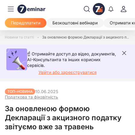
Передплатити
Безкоштовні вебінари
Отримати к
Новини та статті
За оновленою формою Декларації з акцизного податку звітуємо вже за травень
☝️ Отримайте доступ до відео, документів,
AI-Консультанта та інших корисних
сервісів.
Увійти або зареєструватися
10.06.2025
ТОП-НОВИНА
Податкова та фінзвітність
За оновленою формою
Декларації з акцизного податку
звітуємо вже за травень