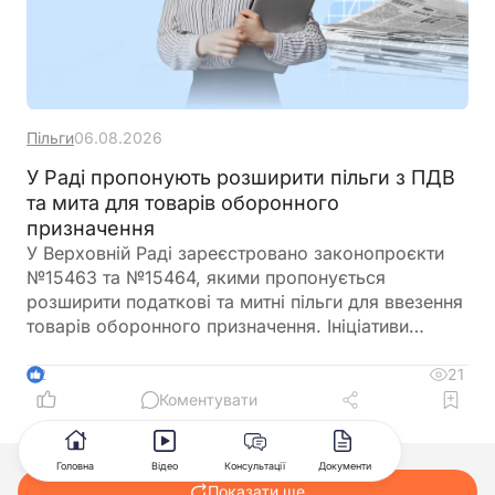
Пільги
06.08.2026
У Раді пропонують розширити пільги з ПДВ
та мита для товарів оборонного
призначення
У Верховній Раді зареєстровано законопроєкти
№15463 та №15464, якими пропонується
розширити податкові та митні пільги для ввезення
товарів оборонного призначення. Ініціативи
передбачають поширення звільнення від ПДВ та
ввізного мита на поставки, що фінансуються
21
2
іноземними державами, міжнародними
Коментувати
організаціями або в межах програм міжнародної
допомоги, а також розширюють перелік
Головна
Відео
Консультації
Документи
підприємств, які зможуть скористатися такими
Показати ще