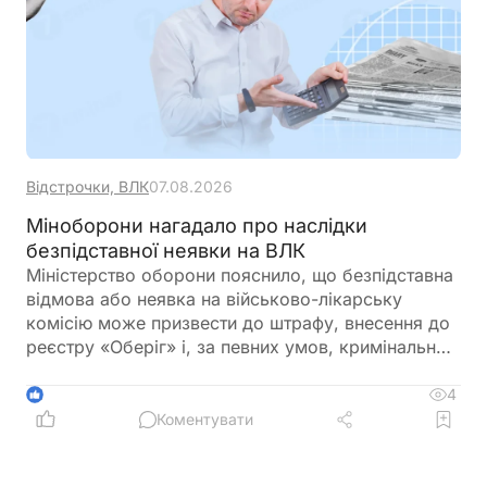
Відстрочки, ВЛК
07.08.2026
Міноборони нагадало про наслідки
безпідставної неявки на ВЛК
Міністерство оборони пояснило, що безпідставна
відмова або неявка на військово-лікарську
комісію може призвести до штрафу, внесення до
реєстру «Оберіг» і, за певних умов, кримінальної
відповідальності. Водночас у відомстві нагадали,
що направлення на ВЛК можна оскаржити в суді
4
1
Коментувати