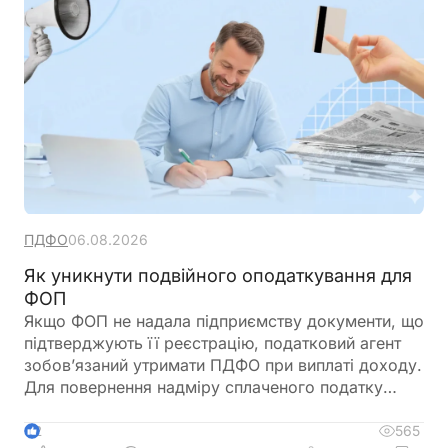
ПДФО
06.08.2026
Як уникнути подвійного оподаткування для
ФОП
Якщо ФОП не надала підприємству документи, що
підтверджують її реєстрацію, податковий агент
зобов’язаний утримати ПДФО при виплаті доходу.
Для повернення надміру сплаченого податку
ФОП подає річну декларацію про майновий стан і
доходи, де відображає отриманий дохід та
565
2