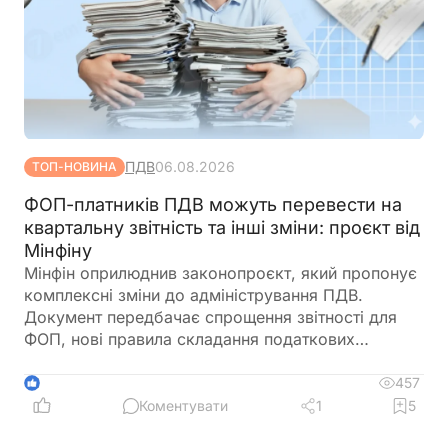
ПДВ
06.08.2026
ТОП-НОВИНА
ФОП-платників ПДВ можуть перевести на
квартальну звітність та інші зміни: проєкт від
Мінфіну
Мінфін оприлюднив законопроєкт, який пропонує
комплексні зміни до адміністрування ПДВ.
Документ передбачає спрощення звітності для
ФОП, нові правила складання податкових
накладних, збільшення порогу для перевірок
бюджетного відшкодування та запровадження
457
1
квартального звітного періоду для підприємців –
Коментувати
1
5
платників ПДВ