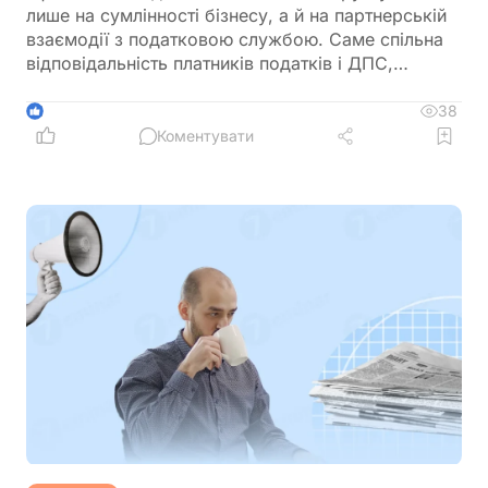
лише на сумлінності бізнесу, а й на партнерській
взаємодії з податковою службою. Саме спільна
відповідальність платників податків і ДПС,
превентивний підхід та якісна інформаційна
підтримка допомагають мінімізувати податкові
38
1
ризики та запобігати порушенням ще до їх
Коментувати
виникнення