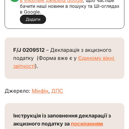
в улюблені джерела Google
, щоб частіше
бачити наші новини в пошуку та ШІ-оглядах
в Google.
Додати
F/J 0209512
 – Декларація з акцизного 
податку  (Форма вже є у 
Єдиному вікні 
звітності
).
Джерело: 
Мінфін
, 
ДПС
Інструкція із заповнення декларації з 
акцизного податку за 
посиланням