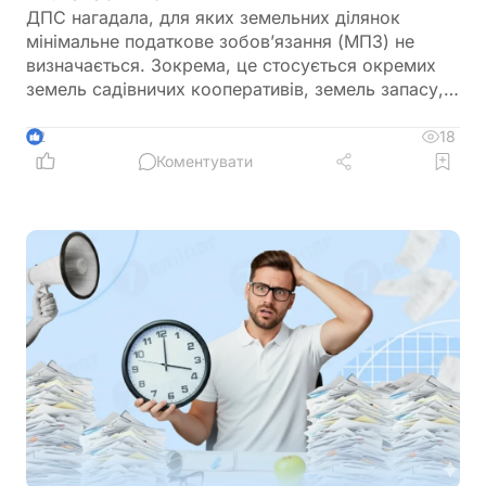
ДПС нагадала, для яких земельних ділянок
мінімальне податкове зобов’язання (МПЗ) не
визначається. Зокрема, це стосується окремих
земель садівничих кооперативів, земель запасу,
невитребуваних паїв, земель у зонах відчуження,
ділянок у межах населених пунктів, а також
18
2
земель, що перебувають у консервації чи
Коментувати
забруднені вибухонебезпечними предметами.
Водночас при розрахунку МПЗ необхідно
враховувати особливості, встановлені
Податковим кодексом України