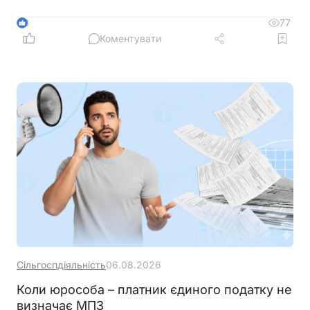
відстрочення заборгованості по сплаті єдиного
внеску
77
3
Коментувати
Сільгоспдіяльність
06.08.2026
Коли юрособа – платник єдиного податку не
визначає МПЗ