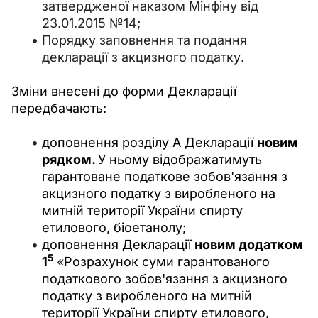
затвердженої наказом Мінфіну від
23.01.2015 №14;
Порядку заповнення та подання
декларації з акцизного податку.
Зміни внесені до форми Декларації 
передбачають:
доповнення розділу А Декларації
новим
рядком.
У ньому відображатимуть
гарантоване податкове зобов'язання з
акцизного податку з виробленого на
митній території України спирту
етилового, біоетанолу;
доповнення Декларації
новим додатком
5
1
«
Розрахунок суми гарантованого
податкового зобов'язання з акцизного
податку з виробленого на митній
території України спирту етилового,