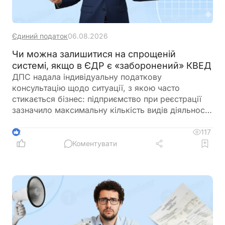
Єдиний податок
06.08.2026
Чи можна залишитися на спрощеній
системі, якщо в ЄДР є «заборонений» КВЕД
ДПС надала індивідуальну податкову
консультацію щодо ситуації, з якою часто
стикається бізнес: підприємство при реєстрації
зазначило максимальну кількість видів діяльності
за КВЕД, частина з яких виявилася забороненою
для платників єдиного податку 3-ї групи і вже
117
2
отримало лист від ДПС. При цьому в заяві на
Коментувати
спрощену систему та у фінансово-господарській
діяльності використовувалися лише дозволені
коди