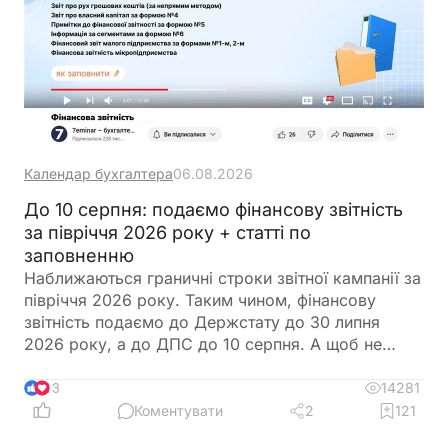
Календар бухгалтера
06.08.2026
До 10 серпня: подаємо фінансову звітність
за півріччя 2026 року + статті по
заповненню
Наближаються граничні строки звітної кампанії за
півріччя 2026 року. Таким чином, фінансову
звітність подаємо до Держстату до 30 липня
2026 року, а до ДПС до 10 серпня. А щоб не
загубитися в рядках та формах, ми зібрали все в
одному місці
14281
13
Коментувати
2
121