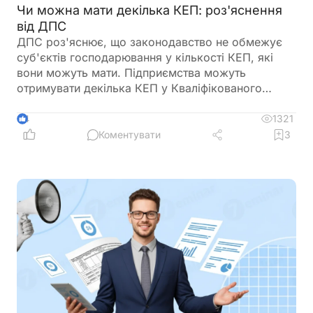
Чи можна мати декілька КЕП: роз'яснення
від ДПС
ДПС роз'яснює, що законодавство не обмежує
суб'єктів господарювання у кількості КЕП, які
вони можуть мати. Підприємства можуть
отримувати декілька КЕП у Кваліфікованого
надавача електронних довірчих послуг ДПС
України
1321
4
Коментувати
3