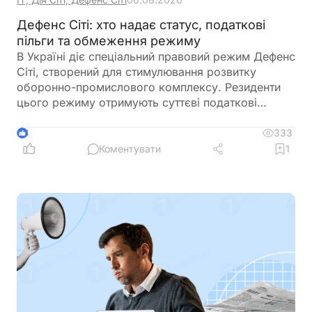
Дефенс Сіті: хто надає статус, податкові
пільги та обмеження режиму
В Україні діє спеціальний правовий режим Дефенс
Сіті, створений для стимулювання розвитку
оборонно-промислового комплексу. Резиденти
цього режиму отримують суттєві податкові
пільги, однак разом із ними – жорсткі вимоги до
цільового використання прибутку, обмеження на
333
4
виплату дивідендів та інвестиційні правила.
Коментувати
1
Розбираємо ключові умови, ризики та практичні
нюанси для бізнесу