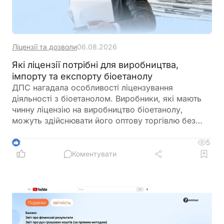
Ліцензії та дозволи
06.08.2026
Які ліцензії потрібні для виробництва,
імпорту та експорту біоетанолу
ДПС нагадала особливості ліцензування
діяльності з біоетанолом. Виробники, які мають
чинну ліцензію на виробництво біоетанолу,
можуть здійснювати його оптову торгівлю без
оформлення окремої ліцензії. Водночас для
імпорту, експорту та інших операцій із
5
2
біоетанолом закон встановлює окремі вимоги, а
Коментувати
його роздрібний продаж в Україні залишається
забороненим