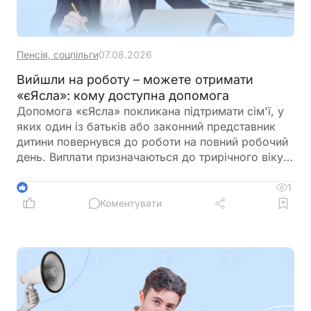
Пенсія, соцпільги
07.08.2026
Вийшли на роботу – можете отримати
«єЯсла»: кому доступна допомога
Допомога «єЯсла» покликана підтримати сім'ї, у
яких один із батьків або законний представник
дитини повернувся до роботи на повний робочий
день. Виплати призначаються до трирічного віку
дитини, а якщо звернутися протягом шести
місяців після виникнення права, їх можуть
1
1
нарахувати за попередній період
Коментувати