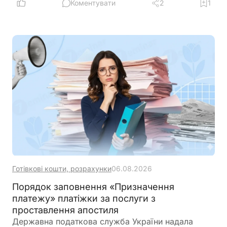
утриманий податок. Податкова служба, після
Коментувати
2
1
перевірки, може повернути надміру сплачені
суми
Готівкові кошти, розрахунки
06.08.2026
Порядок заповнення «Призначення
платежу» платіжки за послуги з
проставлення апостиля
Державна податкова служба України надала