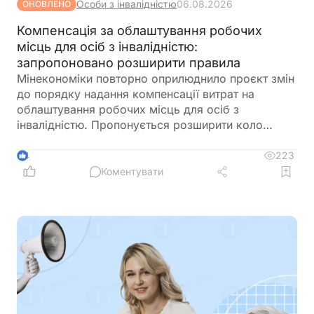
Особи з інвалідністю
06.08.2026
ОНОВЛЕНО
Компенсація за облаштування робочих
місць для осіб з інвалідністю:
запропоновано розширити правила
Мінекономіки повторно оприлюднило проєкт змін
до порядку надання компенсації витрат на
облаштування робочих місць для осіб з
інвалідністю. Пропонується розширити коло
отримувачів, врегулювати компенсацію для
ветеранів з інвалідністю, уточнити вимоги до
223
4
документів та умов оплати праці, а також
Коментувати
запровадити механізми контролю, щоб запобігти
зловживанням і подвійного фінансування