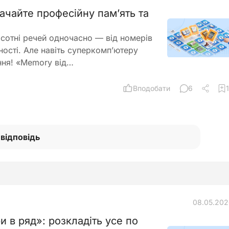
ачайте професійну пам’ять та
 сотні речей одночасно — від номерів
тності. Але навіть суперкомп’ютеру
ння! «Memory від…
Вподобати
6
1
 відповідь
08.05.20
 в ряд»: розкладіть усе по