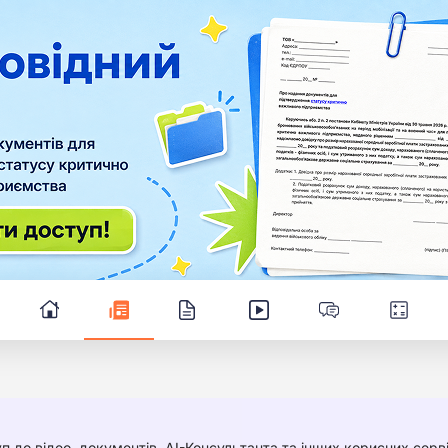
п до відео, документів, AI-Консультанта та інших корисних серві