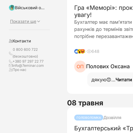
Гра «Меморі»: прок
Військовий облік, бронювання
увагу!
Показати ще
Бухгалтер має пам’ятати
рахунків до термінів зві
потрібне перезавантаже
Контакти
0 800 600 722
648
8
(безкоштовно)
+380 97 297 22 77
info@7eminar.com
Полових Оксана
ОП
Про нас
дякую😍…
Читати
08 травня
Дозвілля
ГОЛОВОЛОМКА
Бухгалтерський «Три