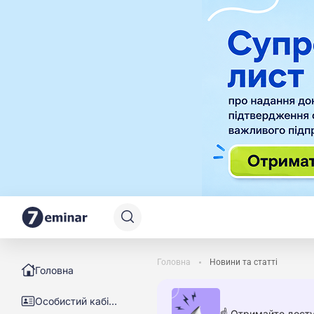
Головна
Новини та статті
Головна
Особистий кабінет
☝️ Отримайте досту