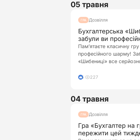
05 травня
Дозвілля
ГРА
Бухгалтерська «Шиб
забули ви професій
Пам’ятаєте класичну гру
професійного шарму! Заб
«Шибениці» все серйозно
у…
227
5
04 травня
Дозвілля
ГРА
Гра «Бухгалтер на г
пережити цей тижде