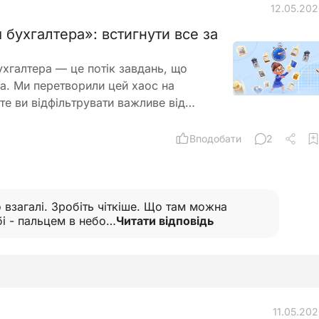
12.05.20
 бухгалтера»: встигнути все за
хгалтера — це потік завдань, що
ла. Ми перетворили цей хаос на
те ви відфільтрувати важливе від…
Вподобати
2
 взагалі. Зробіть чіткіше. Що там можна
бі - пальцем в небо…
Читати відповідь
11.05.20