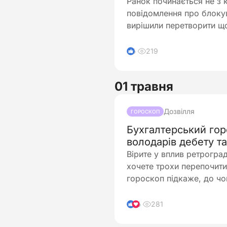
Ранок починається не з к
повідомлення про блоку
вирішили перетворити що
219
6
01 травня
Дозвілля
ГОРОСКОП
Бухгалтерський гор
володарів дебету т
Вірите у вплив ретрогра
хочете трохи перепочити
гороскоп підкаже, до ч
281
6