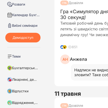
Дозвілля
ГРА
Розваги
Гра «Симулятор дня
Календар Бухгалтера
30 секунд!
Типовий робочий день бу
Виїзні семінари
летять зі швидкістю світ
динамічну гру! Чи зможе
851
9
Теми
Анжела
АН
Бухгалтерський облік
Надписи не видно
зловити? Таке со
Лікарняні, декретні
Відпустки
11 травня
Відрядження, підзвітні кошти
Дозвілля
ГРА