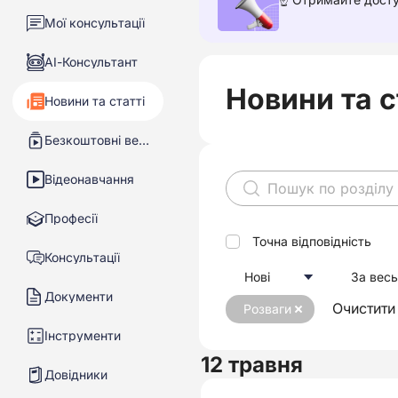
Мої консультації
АІ-Консультант
Новини та с
Новини та статті
Безкоштовні вебінари
Відеонавчання
Професії
Точна відповідність
Консультації
Нові
За весь
Документи
Очистити
Розваги
Інструменти
12 травня
Довідники