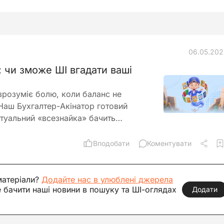
06.05.20
: чи зможе ШІ вгадати ваші
 зрозуміє болю, коли баланс не
 Наш Бухгалтер-Акінатор готовий
ртуальний «всезнайка» бачить…
Вподобати
Коментувати
матеріали?
Додайте нас в улюблені джерела
е бачити наші новини в пошуку та ШІ-оглядах
Додати