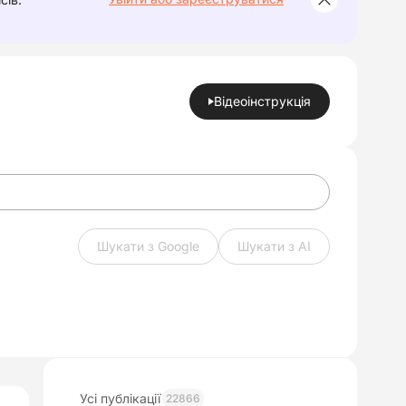
Відеоінструкція
Шукати з Google
Шукати з АІ
Усі публікації
22866