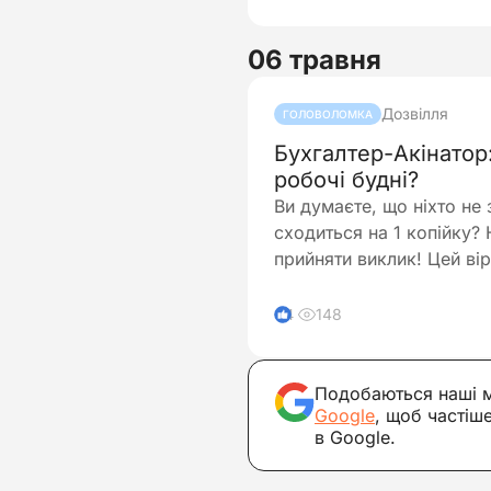
06 травня
Дозвілля
ГОЛОВОЛОМКА
Бухгалтер-Акінатор
робочі будні?
Ви думаєте, що ніхто не
сходиться на 1 копійку?
прийняти виклик! Цей ві
148
4
Подобаються наші 
Google
, щоб частіш
в Google.