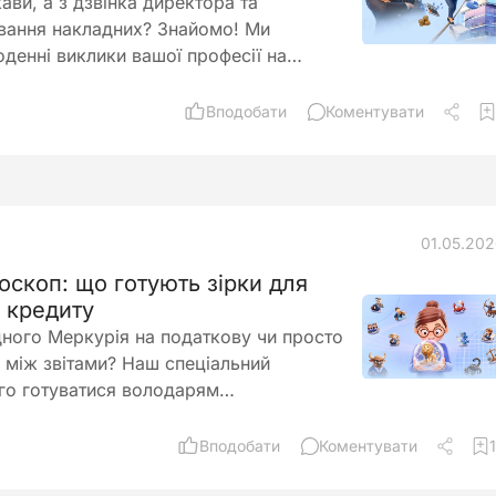
ави, а з дзвінка директора та
вання накладних? Знайомо! Ми
денні виклики вашої професії на…
Вподобати
Коментувати
01.05.20
оскоп: що готують зірки для
а кредиту
дного Меркурія на податкову чи просто
 між звітами? Наш спеціальний
ого готуватися володарям…
Вподобати
Коментувати
1