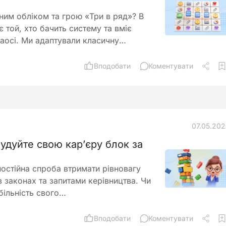
ним обліком та грою «Три в ряд»? В
 той, хто бачить систему та вміє
хаосі. Ми адаптували класичну…
Вподобати
Коментувати
07.05.20
удуйте свою кар’єру блок за
постійна спроба втримати рівновагу
в законах та запитами керівництва. Чи
більність свого…
Вподобати
Коментувати