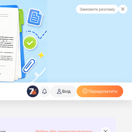
Замовити рекламу
Вхід
Передплатити
Увійти або зареєструватися
сів.