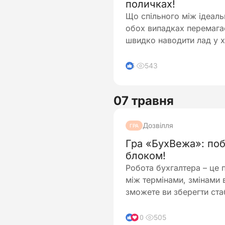
поличках!
Що спільного між ідеаль
обох випадках перемагає
швидко наводити лад у 
543
5
07 травня
Дозвілля
ГРА
Гра «БухВежа»: поб
блоком!
Робота бухгалтера – це 
між термінами, змінами 
зможете ви зберегти ста
505
10