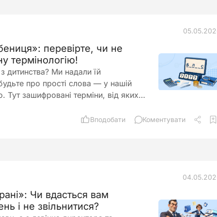
05.05.20
ениця»: перевірте, чи не
ну термінологію!
 з дитинства? Ми надали їй
удьте про прості слова — у нашій
. Тут зашифровані терміни, від яких
Вподобати
Коментувати
04.05.20
рані»: Чи вдасться вам
нь і не звільнитися?