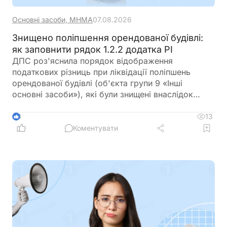
Основні засоби, МНМА
07.08.2026
Знищено поліпшення орендованої будівлі:
як заповнити рядок 1.2.2 додатка РІ
ДПС роз'яснила порядок відображення
податкових різниць при ліквідації поліпшень
орендованої будівлі (об'єкта групи 9 «Інші
основні засоби»), які були знищені внаслідок
збройної агресії РФ
13
3
Коментувати