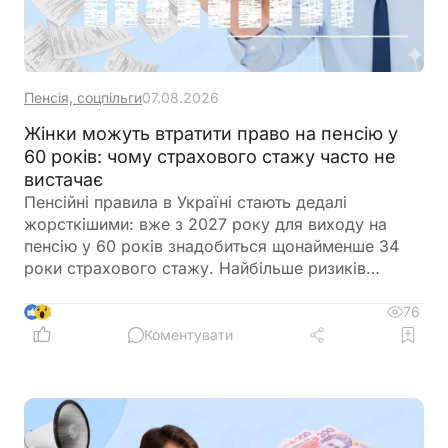
Пенсія, соцпільги
07.08.2026
Жінки можуть втратити право на пенсію у
60 років: чому страхового стажу часто не
вистачає
Пенсійні правила в Україні стають дедалі
жорсткішими: вже з 2027 року для виходу на
пенсію у 60 років знадобиться щонайменше 34
роки страхового стажу. Найбільше ризиків
залишитися без своєчасної пенсії мають жінки,
які через декретні відпустки, догляд за рідними
76
3
або неофіційну зайнятість часто не накопичують
Коментувати
необхідний страховий стаж