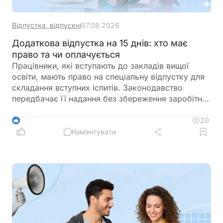
Відпустка, відпускні
07.08.2026
Додаткова відпустка на 15 днів: хто має
право та чи оплачується
Працівники, які вступають до закладів вищої
освіти, мають право на спеціальну відпустку для
складання вступних іспитів. Законодавство
передбачає її надання без збереження заробітної
плати, а також окремо враховує час, необхідний
для проїзду до місця проведення іспитів та назад
20
2
Коментувати