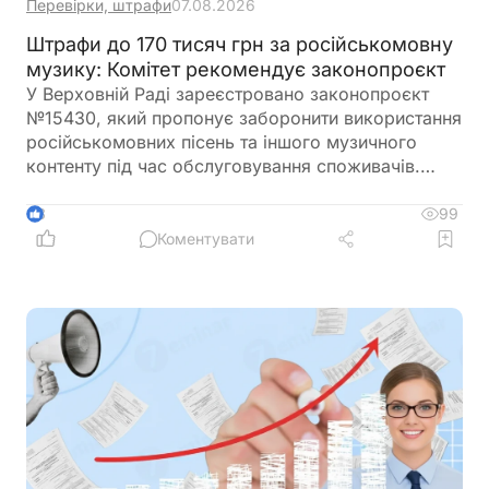
Перевірки, штрафи
07.08.2026
Штрафи до 170 тисяч грн за російськомовну
музику: Комітет рекомендує законопроєкт
У Верховній Раді зареєстровано законопроєкт
№15430, який пропонує заборонити використання
російськомовних пісень та іншого музичного
контенту під час обслуговування споживачів.
Якщо документ буде ухвалено, заклади
громадського харчування, магазини, салони
99
3
краси, торговельні центри та інші суб'єкти сфери
Коментувати
обслуговування не зможуть відтворювати музику
мовою держави-агресора навіть на прохання
клієнтів. За порушення нових вимог пропонується
запровадити значні штрафи – від 8 500 грн за
перше порушення до 170 000 грн за систематичне
недотримання правил