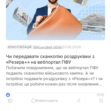
Військовий облік
07.08.2026
КОНСУЛЬТАЦІЯ
Чи передавати сканкопію роздруківки з
«Резерв+» на вебпортал ПФУ
Побачили повідомлення, що на вебпортал ПФУ
подають сканкопію військового квитка. А чи
потрібно подавати роздруківку з «Резерв+»? І чи
потрібно це робити кожен раз після оновлення
роздурківки?
15
2
Коментувати