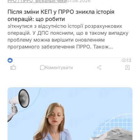
РРО / ПРРО, фіскальні чеки
07.08.2026
Після зміни КЕП у ПРРО зникла історія
операцій: що робити
зіткнутися з відсутністю історії розрахункових
операцій. У ДПС пояснили, що в такому випадку
проблему можна вирішити оновленням
програмного забезпечення ПРРО. Також
податківці нагадали про обов’язок подати
повідомлення за формою J/F1391802 із даними
13
3
нового сертифіката відкритого ключа
Коментувати