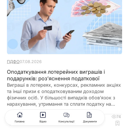
ПДФО
07.08.2026
Оподаткування лотерейних виграшів і
подарунків: роз’яснення податкової
Виграші в лотереях, конкурсах, рекламних акціях
та інші призи є оподатковуваним доходом
фізичних осіб. У більшості випадків обов’язок з
нарахування, утримання та сплати податку на
доходи фізичних осіб і військового збору
покладається на організатора розіграшу або
74
4
Головна
Відео
Консультації
Документи
оператора лотереї
Коментувати