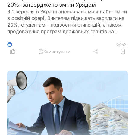
20%: затверджено зміни Урядом
З 1 вересня в Україні анонсовано масштабні зміни
в освітній сфері. Вчителям підвищать зарплати на
20%, студентам – подвоєння стипендій, а також
продовження програм державних грантів на
навчання. Крім того, уряд готує реформу оплати
праці педагогів, яка передбачає нові посадові
52
3
оклади та поступовий перехід від Єдиної тарифної
Коментувати
сітки