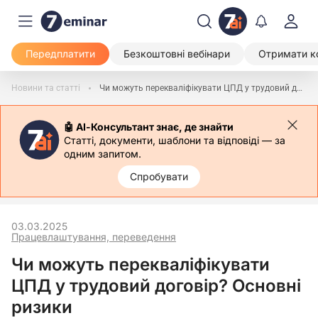
Передплатити
Безкоштовні вебінари
Отримати к
Новини та статті
Чи можуть перекваліфікувати ЦПД у трудовий договір? Основні ризики
🤖 АІ-Консультант знає, де знайти
Статті, документи, шаблони та відповіді — за
одним запитом.
Спробувати
03.03.2025
Працевлаштування, переведення
Чи можуть перекваліфікувати
ЦПД у трудовий договір? Основні
ризики