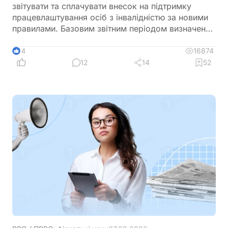
звітувати та сплачувати внесок на підтримку
працевлаштування осіб з інвалідністю за новими
правилами. Базовим звітним періодом визначено
календарний квартал. Звіт подається до
податкового органу протягом 40 календарних
16874
14
днів після закінчення кварталу, а сплата внеску
12
14
52
здійснюється протягом 10 календарних днів після
граничного строку подання звіту