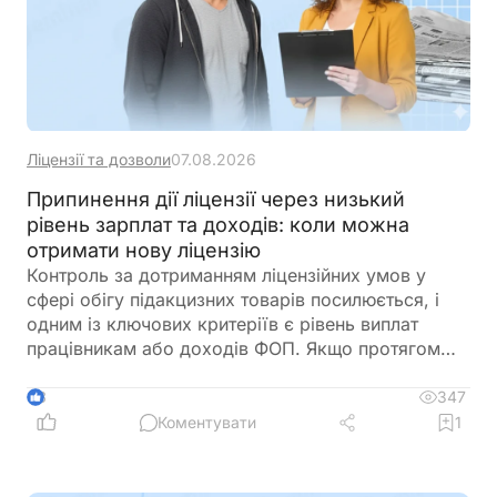
Ліцензії та дозволи
07.08.2026
Припинення дії ліцензії через низький
рівень зарплат та доходів: коли можна
отримати нову ліцензію
Контроль за дотриманням ліцензійних умов у
сфері обігу підакцизних товарів посилюється, і
одним із ключових критеріїв є рівень виплат
працівникам або доходів ФОП. Якщо протягом
трьох місяців поспіль ці показники не
відповідають встановленим вимогам, ДПС має
347
3
підстави припинити дію ліцензії. Важливо, що такі
Коментувати
1
порушення встановлюються виключно за
результатами перевірок і фіксуються в акті.
Водночас після усунення недоліків бізнес може