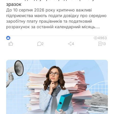
зразок
До 10 серпня 2026 року критично важливі
підприємства мають подати довідку про середню
заробітну плату працівників та податковий
розрахунок за останній календарний місяць.
Саме довідка підтверджує виконання одного з
ключових критеріїв для збереження статусу
4963
8
критично важливого підприємства. Її можна
2
4
13
оформити у довільній формі, але важливо
правильно розрахувати середню зарплату
відповідно до чинних вимог. Щоб уникнути
помилок, скористайтеся Калькулятором
«Середня зарплата для бронювання», який
допоможе швидко визначити необхідний
показник та підготувати довідку