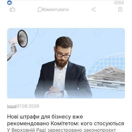
чинність незалежно від строку, на який їх було
53
2
надано
Коментувати
Інше
07.08.2026
Нові штрафи для бізнесу вже
рекомендовано Комітетом: кого стосуються
У Верховній Раді зареєстровано законопроєкт