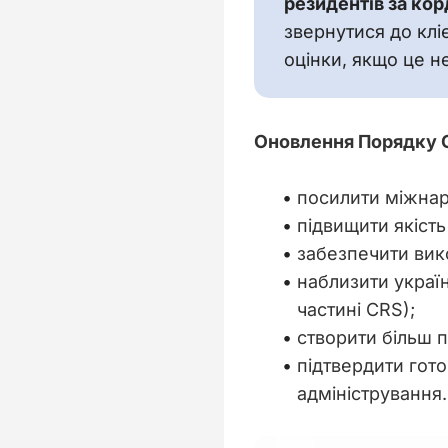
резидентів за ко
звернутися до клі
оцінки, якщо це 
Оновлення Порядку 
посилити міжнар
підвищити якіст
забезпечити вик
наблизити украї
частині CRS);
створити більш п
підтвердити гото
адміністрування.