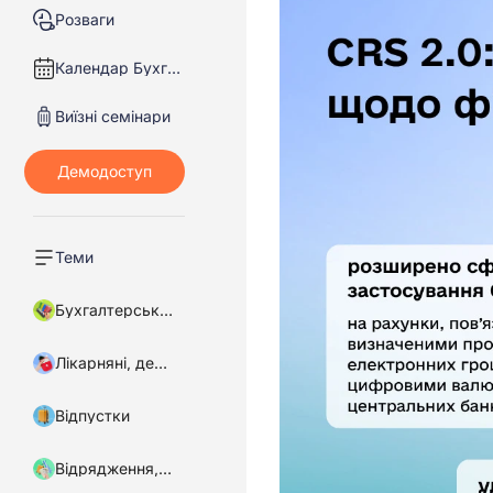
Розваги
Календар Бухгалтера
Виїзні семінари
Теми
Бухгалтерський облік
Лікарняні, декретні
Відпустки
Відрядження, підзвітні кошти