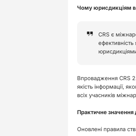
Чому юрисдикціям в
CRS є міжнар
ефективність 
юрисдикціями
Впровадження CRS 2.0
якість інформації, я
всіх учасників міжна
Практичне значення д
Оновлені правила ст