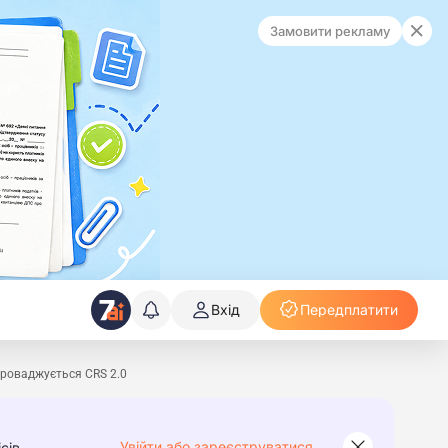
Замовити рекламу
Вхід
Передплатити
проваджується CRS 2.0
Увійти або зареєструватися
сів.