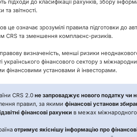
 підходи до класифікації рахунків, збору інформа
 та звітності.
ов це означає зрозумілі правила підготовки до ав
м CRS та зменшення комплаєнс-ризиків.
 правову визначеність, менші ризики неоднаковог
і українського фінансового сектору з міжнародн
ми фінансовими установами й інвесторами.
аїни CRS 2.0
 не запроваджує нового податку чи н
ення правил, за якими 
фінансові установи збира
дзвітні фінансові рахунки
 в межах міжнародного
раїна
 отримує якіснішу інформацію про фінансові