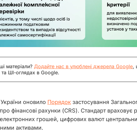
ші матеріали?
Додайте нас в улюблені джерела Google
,
 та ШІ-оглядах в Google.
 України оновило 
Порядок
 застосування Загальног
 про фінансові рахунки (CRS). Стандарт враховує р
лектронних грошей, цифрових валют центральних б
льними активами.