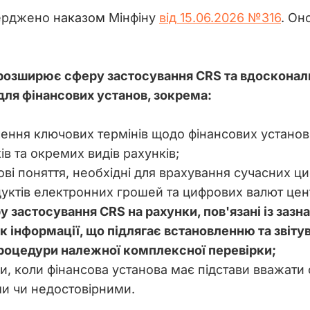
верджено 
наказом
 Мінфіну 
від 15.06.2026 №316
. Он
розширює сферу застосування CRS та вдосконал
і для фінансових установ, зокрема:
ння ключових термінів щодо фінансових установ, ф
ів та окремих видів рахунків;
ві поняття, необхідні для врахування сучасних ци
уктів електронних грошей та цифрових валют цен
 застосування CRS на рахунки, пов'язані із за
к інформації, що підлягає встановленню та звіту
роцедури належної комплексної перевірки;
и, коли фінансова установа має підстави вважати
и чи недостовірними.