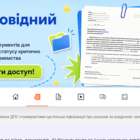
липня ДПС отримуватиме ще більше інформації про рахунки за кордоном: за
п до відео, документів, AI-Консультанта та інших корисних серві