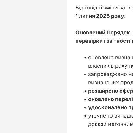
Відповідні зміни зат
1 липня 2026 року
.
Оновлений Порядок 
перевірки і звітност
оновлено визначе
власників рахунк
запроваджено но
визначених прод
розширено сферу
оновлено перелі
удосконалено п
уточнено випадк
докази неточним