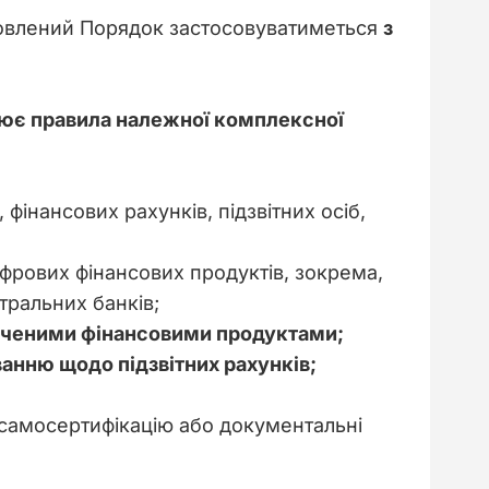
овлений Порядок застосовуватиметься 
з 
ює правила належної комплексної 
інансових рахунків, підзвітних осіб,
фрових фінансових продуктів, зокрема,
тральних банків;
значеними фінансовими продуктами;
ванню щодо підзвітних рахунків;
 самосертифікацію або документальні