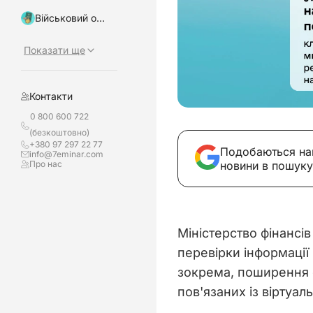
Військовий облік, бронювання
Показати ще
Контакти
0 800 600 722
(безкоштовно)
+380 97 297 22 77
Подобаються на
info@7eminar.com
Про нас
новини в пошуку
Міністерство фінансів
перевірки інформації
зокрема, поширення е
пов'язаних із віртуа