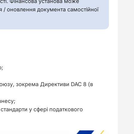
сті. Фінансова установа може 
я / оновлення документа самостійної 
ю;
Союзу, зокрема Директиви DAC 8 (в
знесу;
 стандарти у сфері податкового