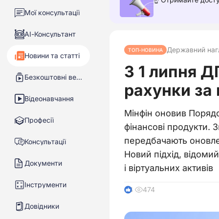
Мої консультації
АІ-Консультант
Державний наг
ТОП-НОВИНА
Новини та статті
З 1 липня 
Безкоштовні вебінари
рахунки за
Відеонавчання
Мінфін оновив Порядо
Професії
фінансові продукти. З
передбачають оновлен
Консультації
Новий підхід, відоми
Документи
і віртуальних активів
Інструменти
474
4
Довідники