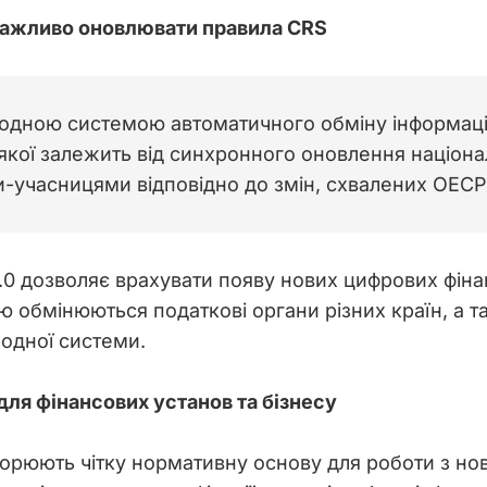
ажливо оновлювати правила CRS
одною системою автоматичного обміну інформаціє
якої залежить від синхронного оновлення націон
-учасницями відповідно до змін, схвалених ОЕСР
 дозволяє врахувати появу нових цифрових фінан
кою обмінюються податкові органи різних країн, а 
родної системи.
ля фінансових установ та бізнесу
ворюють чітку нормативну основу для роботи з н