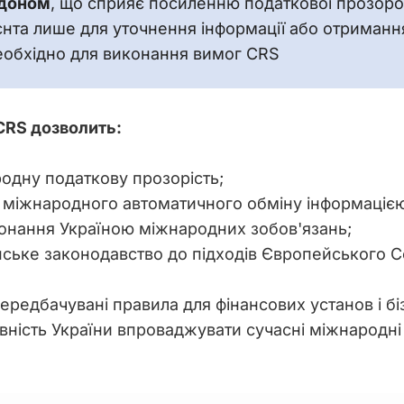
рдоном
, що сприяє посиленню податкової прозоро
єнта лише для уточнення інформації або отриманн
необхідно для виконання вимог CRS
CRS дозволить:
одну податкову прозорість;
ь міжнародного автоматичного обміну інформаціє
онання Україною міжнародних зобов'язань;
нське законодавство до підходів Європейського 
ередбачувані правила для фінансових установ і бі
вність України впроваджувати сучасні міжнародні