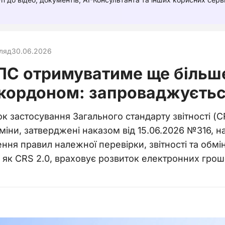
ляд
30.06.2026
ДПС отримуватиме ще більш
 кордоном: запроваджуєтьс
к застосування Загального стандарту звітності (
міни, затверджені наказом від 15.06.2026 №316, н
ня правил належної перевірки, звітності та обмі
й як CRS 2.0, враховує розвиток електронних гро