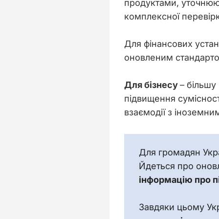
продуктами, уточнюють
комплексної перевірки
Для фінансових устан
оновленим стандарто
Для бізнесу 
– більшу
підвищення сумісност
взаємодії з іноземни
Для громадян Укр
Йдеться про оновл
інформацію про пі
Завдяки цьому Ук