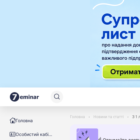
Головна
Новини та статті
З 1 
Головна
Особистий кабінет
☝️ Отримайте досту