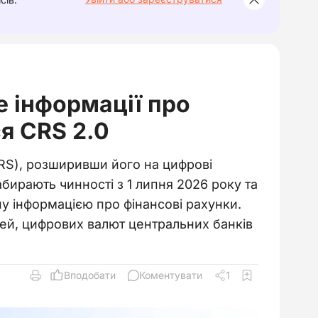
е інформації про
я CRS 2.0
CRS), розширивши його на цифрові
абирають чинності з 1 липня 2026 року та
ну інформацією про фінансові рахунки.
шей, цифрових валют центральних банків
Вподобати
Коментувати
1