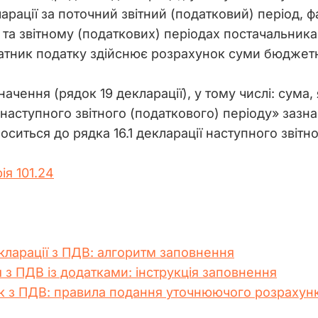
арації за поточний звітний (податковий) період, 
х та звітному (податкових) періодах постачальник
атник податку здійснює розрахунок суми бюджет
значення (рядок 19 декларації), у тому числі: сума
наступного звітного (податкового) періоду» зазн
ситься до рядка 16.1 декларації наступного звітн
ія 101.24
кларації з ПДВ: алгоритм заповнення
 з ПДВ із додатками: інструкція заповнення
 з ПДВ: правила подання уточнюючого розрахун