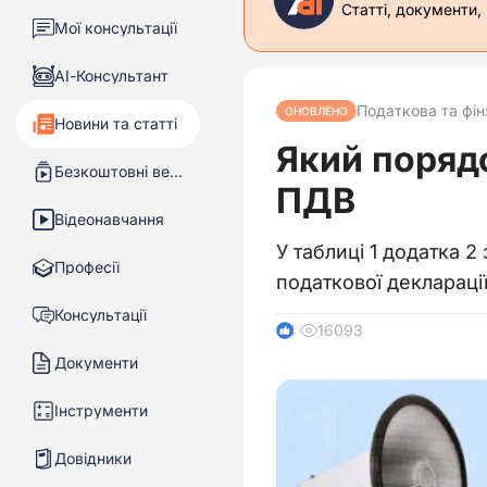
Статті, документи,
Мої консультації
АІ-Консультант
Податкова та фін
ОНОВЛЕНО
Новини та статті
Який порядо
Безкоштовні вебінари
ПДВ
Відеонавчання
У таблиці 1 додатка 2
Професії
податкової деклараці
Консультації
16093
4
Документи
Інструменти
Довідники