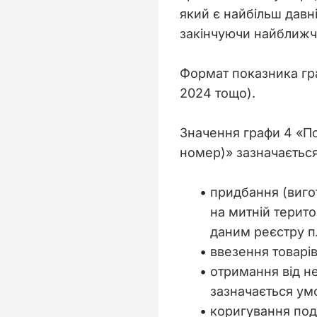
який є найбільш давні
закінчуючи найближч
Формат показника гра
2024 тощо).
Значення графи 4 «П
номер)» зазначається
придбання (вигот
на митній терито
даним реєстру п
ввезення товарів
отримання від не
зазначається ум
коригування под