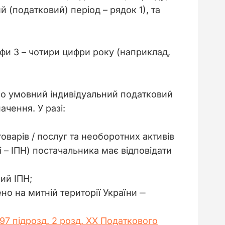
 (податковий) період – рядок 1), та 
фи 3 – чотири цифри року (наприклад, 
о умовний індивідуальний податковий 
чення. У разі:
оварів / послуг та необоротних активів
і – ІПН) постачальника має відповідати
ий ІПН;
о на митній території України ‒
. 97 підрозд. 2 розд. ХХ Податкового