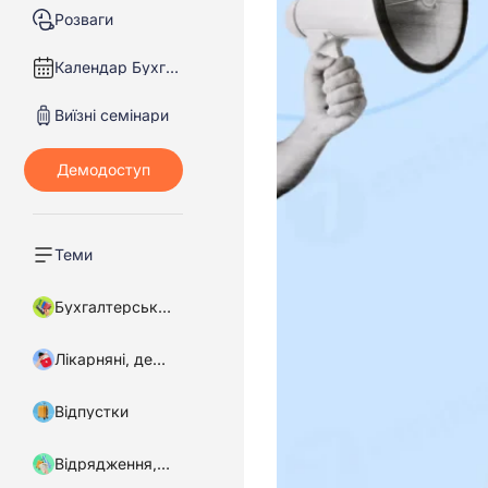
Розваги
Календар Бухгалтера
Виїзні семінари
Теми
Бухгалтерський облік
Лікарняні, декретні
Відпустки
Відрядження, підзвітні кошти