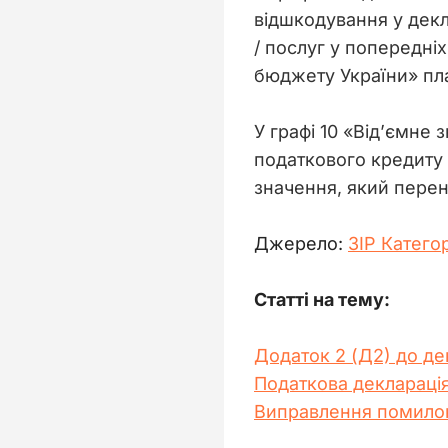
відшкодування у декл
/ послуг у попередні
бюджету України» пл
У графі 10 «Від’ємне 
податкового кредиту 
значення, який перено
Джерело: 
ЗІР Категор
Статті на тему:
Додаток 2 (Д2) до де
Податкова декларація
Виправлення помилок