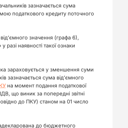
тачальників зазначається сума 
умою податкового кредиту поточного 
 від’ємного значення (графа 6), 
 разі наявності такої ознаки 
, яка зараховується у зменшення суми 
ків зазначається сума від’ємного 
ПКУ
 на момент подання податкової 
ДВ, що виник за попередні звітні 
повідно до ПКУ) станом на 01 число 
а задекларована до бюджетного 