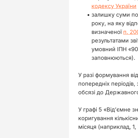
кодексу України
залишку суми по
року, на яку від
визначеної
п. 20
результатами зві
умовний ІПН «900
заповнюються).
У разі формування ві
попередніх періодів,
обсязі до Державного
У графі 5 «Від’ємне з
коригування кількісни
місяця (наприклад, 1,