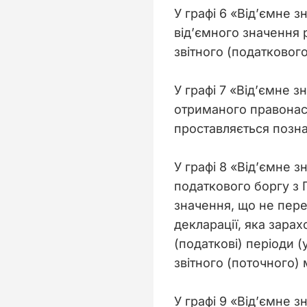
У графі 6 «Від’ємне з
від’ємного значення 
звітного (податкового
У графі 7 «Від’ємне з
отриманого правонаст
проставляється позна
У графі 8 «Від’ємне з
податкового боргу з П
значення, що не пере
декларації, яка зара
(податкові) періоди (
звітного (поточного) 
У графі 9 «Від’ємне з