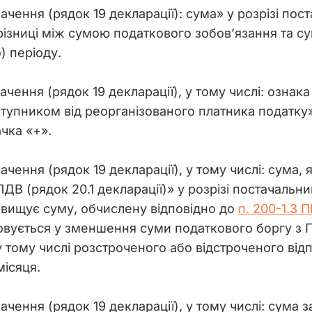
начення (рядок 19 декларації): сума» у розрізі пос
різниці між сумою податкового зобов’язання та с
) періоду.
начення (рядок 19 декларації), у тому числі: ознака
упником від реорганізованого платника податку» у
чка «+».
начення (рядок 19 декларації), у тому числі: сума
ДВ (рядок 20.1 декларації)» у розрізі постачальни
вищує суму, обчислену відповідно до 
п. 200-1.3 
ховується у зменшення суми податкового боргу з П
у тому числі розстроченого або відстроченого від
місяця.
начення (рядок 19 декларації), у тому числі: сум