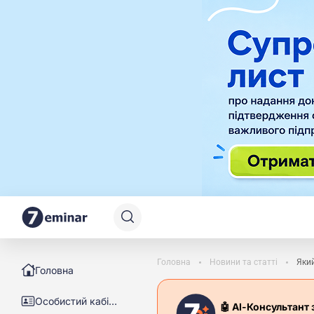
Головна
Новини та статті
Який
Головна
Особистий кабінет
🤖 АІ-Консультант 