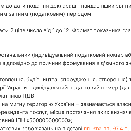
м до дати подання декларації (найдавніший звітний
им звітним (податковим) періодом. 
фи 2 ціле число від 1 до 12. Формат показника гра
остачальник (індивідуальний податковий номер аб
 відповідно до причини формування від’ємного зна
овлення, будівництва, спорудження, створення) т
рії України індивідуальний податковий номер (дал
латників ПДВ;
 на митну територію України ‒ зазначається власн
резидента послуг, місце постачання яких визначен
овний ІПН «500000000000»;
аткових зобов’язань на підставі
пп. «в» пп. 97.4 п