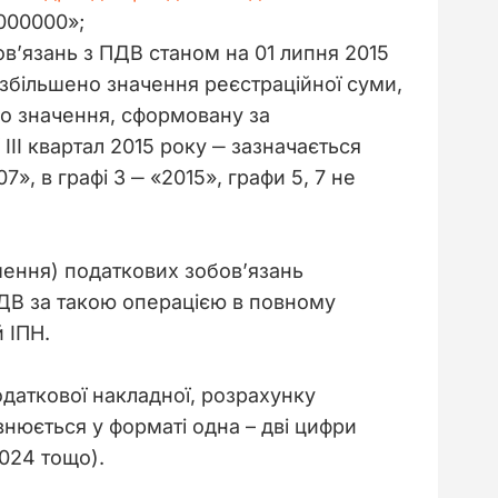
000000»;
в’язань з ПДВ станом на 01 липня 2015
збільшено значення реєстраційної суми,
ого значення, сформовану за
III квартал 2015 року ‒ зазначається
, в графі 3 ‒ «2015», графи 5, 7 не
шення) податкових зобов’язань 
ПДВ за такою операцією в повному 
 ІПН.
одаткової накладної, розрахунку 
внюється у форматі одна – дві цифри 
2024 тощо).