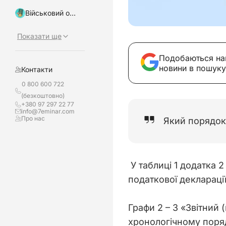
Військовий облік, бронювання
Показати ще
Подобаються на
новини в пошуку
Контакти
0 800 600 722
(безкоштовно)
+380 97 297 22 77
info@7eminar.com
Про нас
Який порядок 
 У таблиці 1 додатка 2 здійснюється розшифровка від’ємного значення, зазначеного у рядках 19, 20.1, 20.2 та 21 
податкової деклараці
Графи 2 – 3 «Звітний
хронологічному поряд