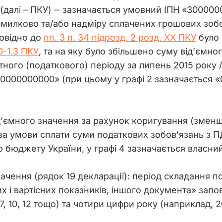
(далі – ПКУ) ‒ зазначається умовний ІПН «300000
милково та/або надміру сплачених грошових зобо
повідно до
пп. 3 п. 34 підрозд. 2 розд. ХХ ПКУ
було 
0-1.3 ПКУ
, та на яку було збільшено суму від’ємн
тного (податкового) періоду за липень 2015 року / 
000000000» (при цьому у графі 2 зазначається «07»
д’ємного значення за рахунок коригування (змен
 за умови сплати суми податкових зобов’язань з 
 бюджету України, у графі 4 зазначається власний
начення (рядок 19 декларації): період складання п
х і вартісних показників, іншого документа» запо
 7, 10, 12 тощо) та чотири цифри року (наприклад, 