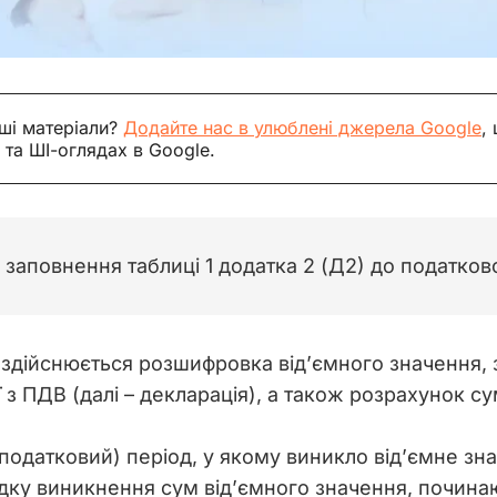
ші матеріали?
Додайте нас в улюблені джерела Google
,
 та ШІ-оглядах в Google.
заповнення таблиці 1 додатка 2 (Д2) до податково
ї з ПДВ (далі – декларація), а також розрахунок
 (податковий) період, у якому виникло від’ємне з
ку виникнення сум від’ємного значення, починаючи