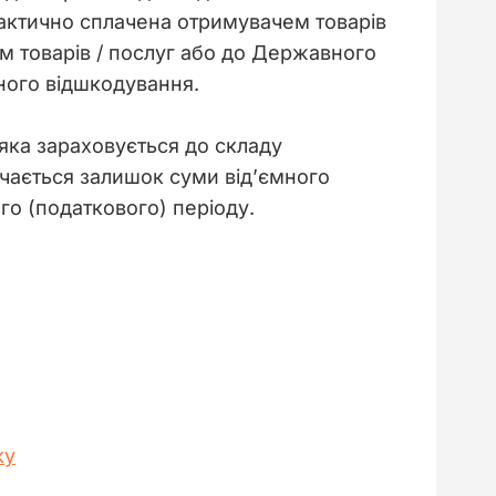
фактично сплачена отримувачем товарів 
ам товарів / послуг або до Державного 
ного відшкодування.
, яка зараховується до складу 
ачається залишок суми від’ємного 
ого (податкового) періоду.
ку