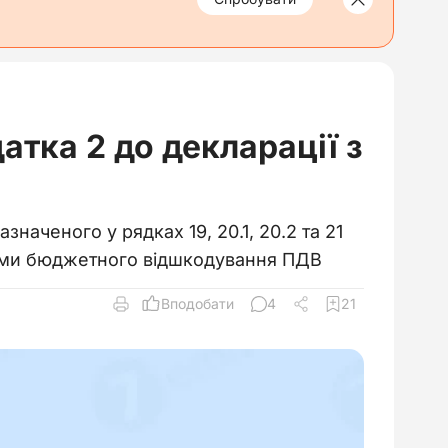
атка 2 до декларації з
наченого у рядках 19, 20.1, 20.2 та 21
 суми бюджетного відшкодування ПДВ
Вподобати
4
21