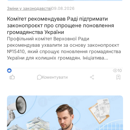
Зміни у законодавстві
09.08.2026
Комітет рекомендував Раді підтримати
законопроєкт про спрощене поновлення
громадянства України
Профільний комітет Верховної Ради
рекомендував ухвалити за основу законопроєкт
№15410, який спрощує поновлення громадянства
України для колишніх громадян. Ініціатива
передбачає скасування обов'язкового складання
іспитів з української мови, історії України та
10
1
Конституції для цієї категорії заявників
Коментувати