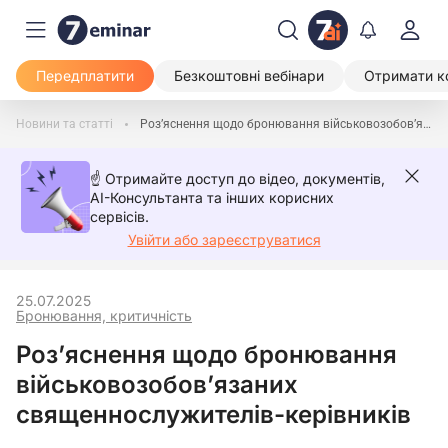
Передплатити
Безкоштовні вебінари
Отримати к
Новини та статті
Роз’яснення щодо бронювання військовозобов’язаних священнослужителів-керівників
☝️ Отримайте доступ до відео, документів,
AI-Консультанта та інших корисних
сервісів.
Увійти або зареєструватися
25.07.2025
Бронювання, критичність
Роз’яснення щодо бронювання
військовозобов’язаних
священнослужителів-керівників