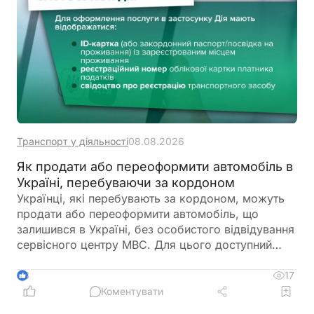
Транспорт у діяльності
08.08.2026
Як продати або переоформити автомобіль в
Україні, перебуваючи за кордоном
Українці, які перебувають за кордоном, можуть
продати або переоформити автомобіль, що
залишився в Україні, без особистого відвідування
сервісного центру МВС. Для цього доступний
онлайн-продаж через Дію або оформлення
довіреності на уповноваженого представника
17
3
Коментувати