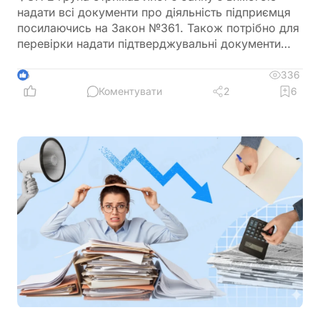
надати всі документи про діяльність підприємця
посилаючись на Закон №361. Також потрібно для
перевірки надати підтверджувальні документи
закупівлі товару і пояснення використання
готівкових коштів (в дозволеному об’ємі
336
6
періодично знімаються з поточного рахунку).
Коментувати
2
6
ФОП не обліковує всі операції в господарській
діяльності. Яким чином можна надати пояснення
банку?