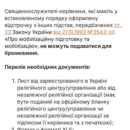
Священнослужителі-керівники, які мають у 
встановленому порядку оформлену 
відстрочку з інших підстав, передбачених 
ст. 
23
Закону України 
від 21.10.1993 №3543-XII
«Про мобілізаційну підготовку та 
мобілізацію»
, 
не можуть подаватися для 
бронювання.
Перелік необхідних документів:
Лист від зареєстрованого в Україні
релігійного центру/управління або від
незалежної релігійної організації (має
бути поданий на офіційному бланку
релігійного центру/управління чи
незалежної релігійної організації за
підписом її керівника та з печаткою);
Форма у форматі XLS;