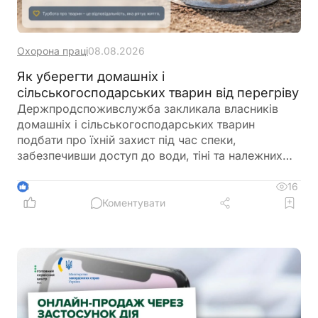
Охорона праці
08.08.2026
Як уберегти домашніх і
сільськогосподарських тварин від перегріву
Держпродспоживслужба закликала власників
домашніх і сільськогосподарських тварин
подбати про їхній захист під час спеки,
забезпечивши доступ до води, тіні та належних
умов утримання. У відомстві також нагадали про
заборону залишати тварин у зачинених
16
3
автомобілях або на прив’язі під прямим сонячним
Коментувати
промінням