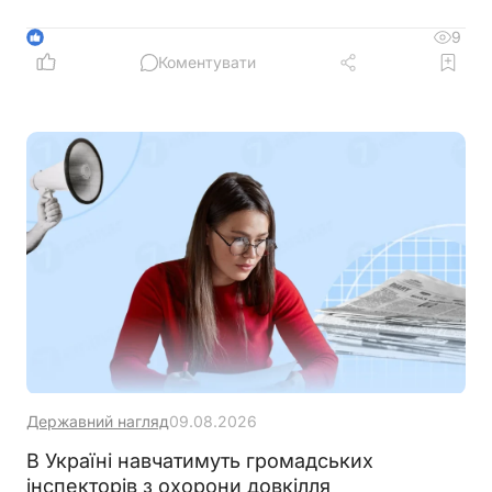
яких випадках і до якого віку можна змінити ім'я
дитини
9
1
Коментувати
Державний нагляд
09.08.2026
В Україні навчатимуть громадських
інспекторів з охорони довкілля