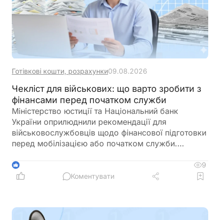
Готівкові кошти, розрахунки
09.08.2026
Чекліст для військових: що варто зробити з
фінансами перед початком служби
Міністерство юстиції та Національний банк
України оприлюднили рекомендації для
військовослужбовців щодо фінансової підготовки
перед мобілізацією або початком служби.
Зокрема, радять заздалегідь впорядкувати
документи, перевірити банківські рахунки,
9
1
кредити, заощадження та оформити необхідні
Коментувати
довіреності