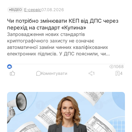
Е-сервіс
07.08.2026
ВІДЕО
Чи потрібно змінювати КЕП від ДПС через
перехід на стандарт «Купина»
Запровадження нових стандартів
криптографічного захисту не означає
автоматичної заміни чинних кваліфікованих
електронних підписів. У ДПС пояснили, чи
залишатимуться дійсними КЕП, видані КНЕДП
ДПС, після переходу на новий стандарт «Купина»
1068
5
та чи потрібно користувачам отримувати нові
Коментувати
1
4
сертифікати