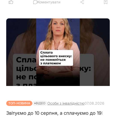
середньооблікової чисельності працівників.
Коментувати
Йдеться про посади, виконання обов'язків за
якими здійснюється безпосередньо на територіях
активних бойових дій
Особи з інвалідністю
07.08.2026
ТОП-НОВИНА
ВІДЕО
Звітуємо до 10 серпня, а сплачуємо до 19: