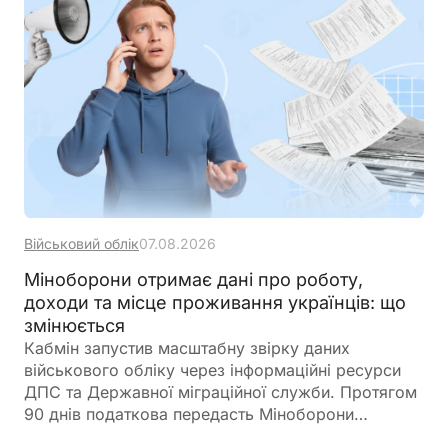
банком на залишок коштів, мають окремий
порядок оподаткування
Військовий облік
07.08.2026
Міноборони отримає дані про роботу,
доходи та місце проживання українців: що
змінюється
Кабмін запустив масштабну звірку даних
військового обліку через інформаційні ресурси
ДПС та Державної міграційної служби. Протягом
90 днів податкова передасть Міноборони
інформацію про чоловіків віком від 18 до 60