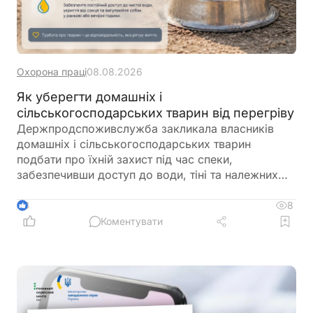
Охорона праці
08.08.2026
Як уберегти домашніх і
сільськогосподарських тварин від перегріву
Держпродспоживслужба закликала власників
домашніх і сільськогосподарських тварин
подбати про їхній захист під час спеки,
забезпечивши доступ до води, тіні та належних
умов утримання. У відомстві також нагадали про
заборону залишати тварин у зачинених
8
3
автомобілях або на прив’язі під прямим сонячним
Коментувати
промінням