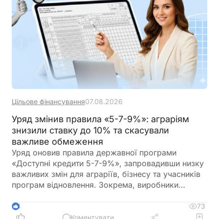
Цільове фінансування
07.08.2026
Уряд змінив правила «5-7-9%»: аграріям
знизили ставку до 10% та скасували
важливе обмеження
Уряд оновив правила державної програми
«Доступні кредити 5-7-9%», запровадивши низку
важливих змін для аграріїв, бізнесу та учасників
програм відновлення. Зокрема, виробники
сільськогосподарської продукції отримають
більше можливостей для фінансування
73
4
оборотного капіталу за нижчою ставкою, а з 1
Коментувати