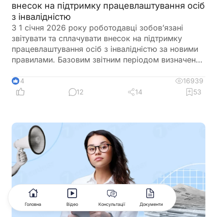
внесок на підтримку працевлаштування осіб
з інвалідністю
З 1 січня 2026 року роботодавці зобов’язані
звітувати та сплачувати внесок на підтримку
працевлаштування осіб з інвалідністю за новими
правилами. Базовим звітним періодом визначено
календарний квартал. Звіт подається до
податкового органу протягом 40 календарних
16939
14
днів після закінчення кварталу, а сплата внеску
12
14
53
здійснюється протягом 10 календарних днів після
граничного строку подання звіту
Головна
Відео
Консультації
Документи