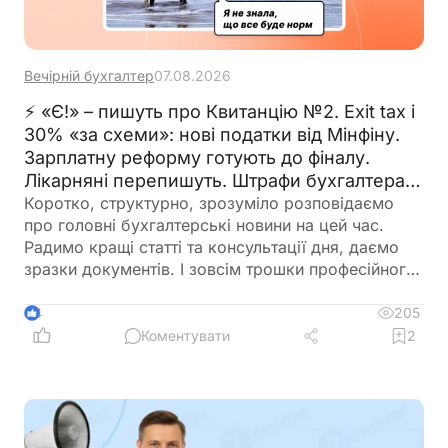
Вечірній бухгалтер
07.08.2026
⚡ «Є!» – пишуть про Квитанцію №2. Exit tax і
30% «за схеми»: нові податки від Мінфіну.
Зарплатну реформу готують до фіналу.
Лікарняні перепишуть. Штрафи бухгалтерам
– теж. 🙋‍♀️ Вечірній бухгалтер від 07.08.2026
Коротко, структурно, зрозуміло розповідаємо
про головні бухгалтерські новини на цей час.
Радимо кращі статті та консультації дня, даємо
зразки документів. І зовсім трошки професійного
гумору 😉
205
4
Коментувати
2