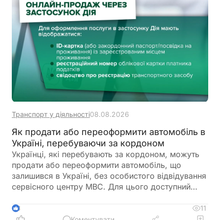
Транспорт у діяльності
08.08.2026
Як продати або переоформити автомобіль в
Україні, перебуваючи за кордоном
Українці, які перебувають за кордоном, можуть
продати або переоформити автомобіль, що
залишився в Україні, без особистого відвідування
сервісного центру МВС. Для цього доступний
онлайн-продаж через Дію або оформлення
довіреності на уповноваженого представника
11
3
Коментувати