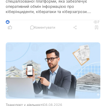
спеціалізованої платформи, яка забезпечує
оперативний обмін інформацією про
кіберінциденти, кібератаки та кіберзагрози.
Новий механізм покликаний посилити взаємодію
між державними органами, операторами
7
3
критичної інфраструктури та іншими суб’єктами
Коментувати
кібербезпеки
Транспорт у діяльності
08.08.2026