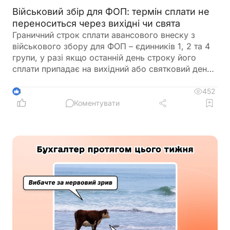
Військовий збір для ФОП: термін сплати не
переноситься через вихідні чи свята
Граничний строк сплати авансового внеску з
військового збору для ФОП – єдинників 1, 2 та 4
групи, у разі якщо останній день строку його
сплати припадає на вихідний або святковий день,
не переноситься на операційний день, що настає
за вихідним або святковим днем
452
4
Коментувати