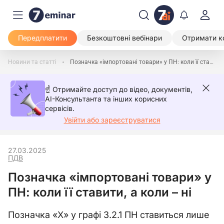
Передплатити
Безкоштовні вебінари
Отримати к
Новини та статті
Позначка «імпортовані товари» у ПН: коли її ставити, а коли – ні
☝️ Отримайте доступ до відео, документів,
AI-Консультанта та інших корисних
сервісів.
Увійти або зареєструватися
27.03.2025
ПДВ
Позначка «імпортовані товари» у
ПН: коли її ставити, а коли – ні
Позначка «Х» у графі 3.2.1 ПН ставиться лише