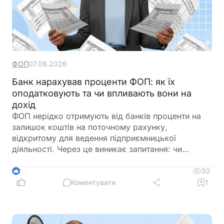
ФОП
07.08.2026
Банк нарахував проценти ФОП: як їх
оподатковують та чи впливають вони на
дохід
ФОП нерідко отримують від банків проценти на
залишок коштів на поточному рахунку,
відкритому для ведення підприємницької
діяльності. Через це виникає запитання: чи
потрібно включати такі суми до
підприємницького доходу та сплачувати з них
30
2
податки як із доходу ФОП. Податкове
Коментувати
1
законодавство розмежовує доходи від
господарської діяльності та пасивні доходи
фізичної особи. Саме тому проценти, нараховані