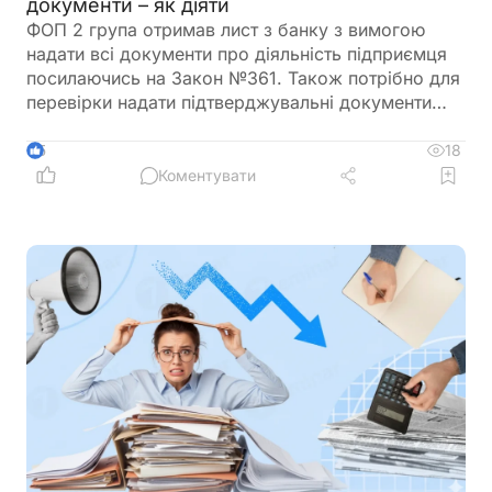
документи – як діяти
ФОП 2 група отримав лист з банку з вимогою
надати всі документи про діяльність підприємця
посилаючись на Закон №361. Також потрібно для
перевірки надати підтверджувальні документи
закупівлі товару і пояснення використання
готівкових коштів (в дозволеному об’ємі
18
5
періодично знімаються з поточного рахунку).
Коментувати
ФОП не обліковує всі операції в господарській
діяльності. Яким чином можна надати пояснення
банку?