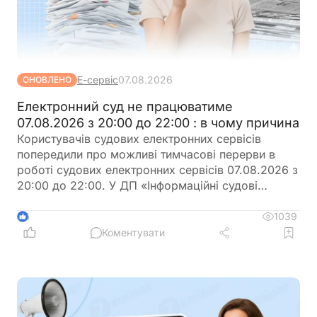
Е-сервіс
07.08.2026
ОНОВЛЕНО
Електронний суд не працюватиме
07.08.2026 з 20:00 до 22:00 : в чому причина
Користувачів судових електронних сервісів
попередили про можливі тимчасові перерви в
роботі судових електронних сервісів 07.08.2026 з
20:00 до 22:00. У ДП «Інформаційні судові
системи» просять врахувати цю інформацію під
час планування роботи із сервісами
1039
6
Коментувати