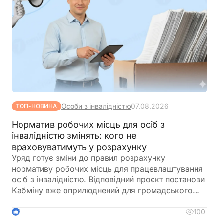
Особи з інвалідністю
07.08.2026
ТОП-НОВИНА
Норматив робочих місць для осіб з
інвалідністю змінять: кого не
враховуватимуть у розрахунку
Уряд готує зміни до правил розрахунку
нормативу робочих місць для працевлаштування
осіб з інвалідністю. Відповідний проєкт постанови
Кабміну вже оприлюднений для громадського
обговорення. Документ пропонує не враховувати
окремі штатні одиниці під час визначення
100
2