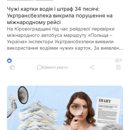
Чужі картки водія і штраф 34 тисячі:
Укртрансбезпека викрила порушення на
міжнародному рейсі
На Кіровоградщині під час рейдової перевірки
міжнародного автобуса маршруту «Польща –
Україна» інспектори Укртрансбезпеки виявили
використання водіями чужих карток. За виявлене
порушення перевізнику загрожує штраф у розмірі
34 тис. грн
7
3
Коментувати