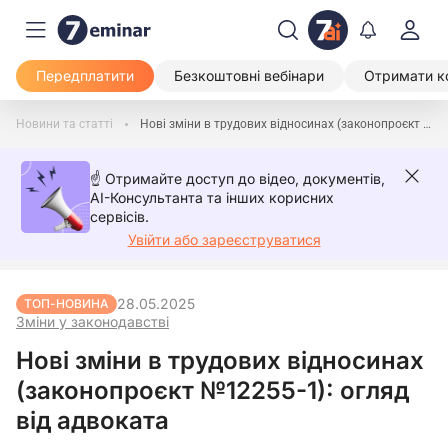
Передплатити
Безкоштовні вебінари
Отримати к
Новини та статті
Нові зміни в трудових відносинах (законопроєкт №12255-1): огляд від адвоката
☝️ Отримайте доступ до відео, документів,
AI-Консультанта та інших корисних
сервісів.
Увійти або зареєструватися
28.05.2025
ТОП-НОВИНА
Зміни у законодавстві
Нові зміни в трудових відносинах
(законопроєкт №12255-1): огляд
від адвоката