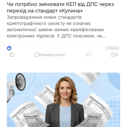
Чи потрібно змінювати КЕП від ДПС через
перехід на стандарт «Купина»
Запровадження нових стандартів
криптографічного захисту не означає
автоматичної заміни чинних кваліфікованих
електронних підписів. У ДПС пояснили, чи
залишатимуться дійсними КЕП, видані КНЕДП
ДПС, після переходу на новий стандарт «Купина»
1069
5
та чи потрібно користувачам отримувати нові
Коментувати
1
4
сертифікати