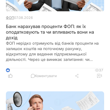
ФОП
07.08.2026
Банк нарахував проценти ФОП: як їх
оподатковують та чи впливають вони на
дохід
ФОП нерідко отримують від банків проценти на
залишок коштів на поточному рахунку,
відкритому для ведення підприємницької
діяльності. Через це виникає запитання: чи
потрібно включати такі суми до
підприємницького доходу та сплачувати з них
37
2
податки як із доходу ФОП. Податкове
Коментувати
1
законодавство розмежовує доходи від
господарської діяльності та пасивні доходи
фізичної особи. Саме тому проценти, нараховані
банком на залишок коштів, мають окремий
порядок оподаткування