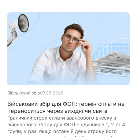
дані, місце проживання, громадянство та навіть
відцифрований образ обличчя. Якщо людини ще
немає у військовому реєстрі, система
автоматично сформує для неї цифровий профіль
на підставі отриманої інформації
Військовий збір
07.08.2026
Військовий збір для ФОП: термін сплати не
переноситься через вихідні чи свята
Граничний строк сплати авансового внеску з
військового збору для ФОП – єдинників 1, 2 та 4
групи, у разі якщо останній день строку його