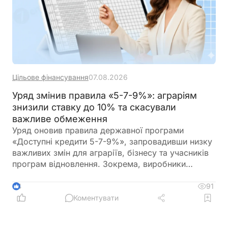
Цільове фінансування
07.08.2026
Уряд змінив правила «5-7-9%»: аграріям
знизили ставку до 10% та скасували
важливе обмеження
Уряд оновив правила державної програми
«Доступні кредити 5-7-9%», запровадивши низку
важливих змін для аграріїв, бізнесу та учасників
програм відновлення. Зокрема, виробники
сільськогосподарської продукції отримають
більше можливостей для фінансування
91
4
оборотного капіталу за нижчою ставкою, а з 1
Коментувати
вересня запрацюють нові вимоги для учасників
програми