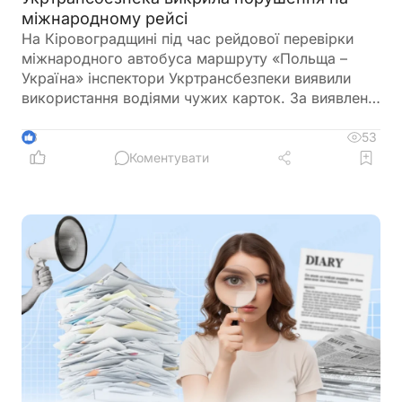
міжнародному рейсі
На Кіровоградщині під час рейдової перевірки
міжнародного автобуса маршруту «Польща –
Україна» інспектори Укртрансбезпеки виявили
використання водіями чужих карток. За виявлене
порушення перевізнику загрожує штраф у розмірі
34 тис. грн
53
3
Коментувати