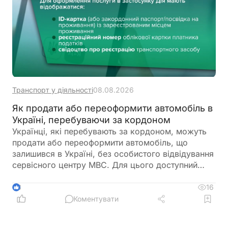
Транспорт у діяльності
08.08.2026
Як продати або переоформити автомобіль в
Україні, перебуваючи за кордоном
Українці, які перебувають за кордоном, можуть
продати або переоформити автомобіль, що
залишився в Україні, без особистого відвідування
сервісного центру МВС. Для цього доступний
онлайн-продаж через Дію або оформлення
довіреності на уповноваженого представника
16
3
Коментувати