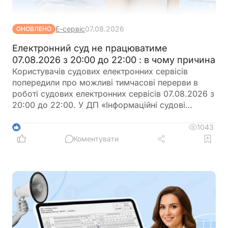
Е-сервіс
07.08.2026
ОНОВЛЕНО
Електронний суд не працюватиме
07.08.2026 з 20:00 до 22:00 : в чому причина
Користувачів судових електронних сервісів
попередили про можливі тимчасові перерви в
роботі судових електронних сервісів 07.08.2026 з
20:00 до 22:00. У ДП «Інформаційні судові
системи» просять врахувати цю інформацію під
час планування роботи із сервісами
1043
6
Коментувати