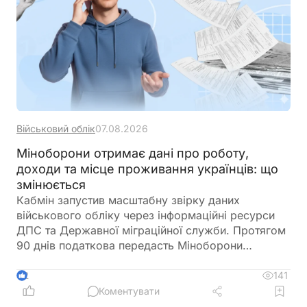
Військовий облік
07.08.2026
Міноборони отримає дані про роботу,
доходи та місце проживання українців: що
змінюється
Кабмін запустив масштабну звірку даних
військового обліку через інформаційні ресурси
ДПС та Державної міграційної служби. Протягом
90 днів податкова передасть Міноборони
інформацію про чоловіків віком від 18 до 60
років, включаючи відомості про місце роботи,
141
2
доходи та персональні дані. Паралельно ДМС
Коментувати
синхронізує з Реєстром призовників паспортні