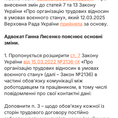
внесення змін до статей 7 та 13 Закону 
України «Про організацію трудових відносин 
в умовах воєнного стану», який 12.03.2025 
Верховна Рада України 
прийняла
 за основу.
Адвокат Ганна Лисенко пояснює основні 
зміни.
1. Пропонується розширити 
ст. 7
 Закону 
України 
від 15.03.2022 №2136-IX
 «Про 
організацію трудових відносин в умовах 
воєнного стану» (далі 
–
 Закон №2136) в 
частині обовʼязку комунікації між 
роботодавцем та працівником, в тому числі 
повідомленні про свої контактні дані:
Доповнити п. 3 
–
 щодо обовʼязку кожної із 
сторін трудового договору постійно 