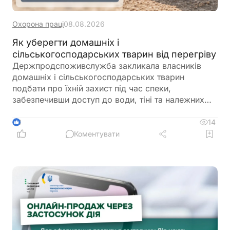
Охорона праці
08.08.2026
Як уберегти домашніх і
сільськогосподарських тварин від перегріву
Держпродспоживслужба закликала власників
домашніх і сільськогосподарських тварин
подбати про їхній захист під час спеки,
забезпечивши доступ до води, тіні та належних
умов утримання. У відомстві також нагадали про
заборону залишати тварин у зачинених
14
3
автомобілях або на прив’язі під прямим сонячним
Коментувати
промінням