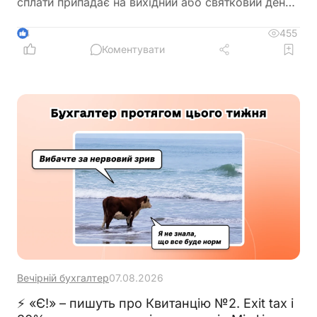
сплати припадає на вихідний або святковий день,
не переноситься на операційний день, що настає
за вихідним або святковим днем
455
4
Коментувати
Вечірній бухгалтер
07.08.2026
⚡ «Є!» – пишуть про Квитанцію №2. Exit tax і