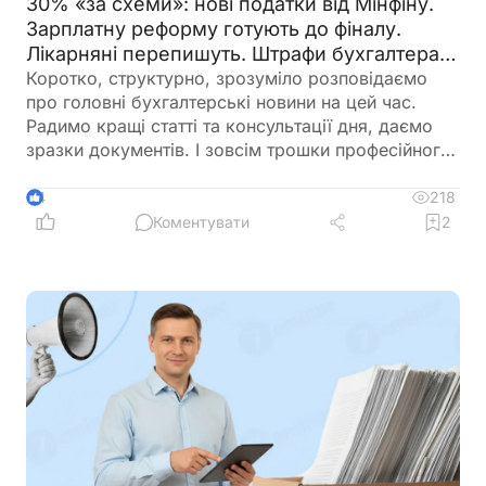
30% «за схеми»: нові податки від Мінфіну.
Зарплатну реформу готують до фіналу.
Лікарняні перепишуть. Штрафи бухгалтерам
– теж. 🙋‍♀️ Вечірній бухгалтер від 07.08.2026
Коротко, структурно, зрозуміло розповідаємо
про головні бухгалтерські новини на цей час.
Радимо кращі статті та консультації дня, даємо
зразки документів. І зовсім трошки професійного
гумору 😉
218
4
Коментувати
2