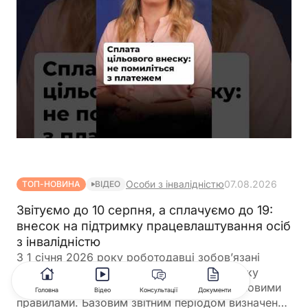
Особи з інвалідністю
07.08.2026
ТОП-НОВИНА
ВІДЕО
Звітуємо до 10 серпня, а сплачуємо до 19:
внесок на підтримку працевлаштування осіб
з інвалідністю
З 1 січня 2026 року роботодавці зобов’язані
звітувати та сплачувати внесок на підтримку
працевлаштування осіб з інвалідністю за новими
Головна
Відео
Консультації
Документи
правилами. Базовим звітним періодом визначено