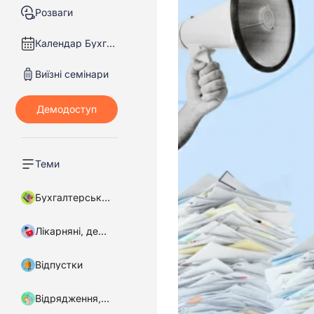
Розваги
Календар Бухгалтера
Виїзні семінари
Теми
Бухгалтерський облік
Лікарняні, декретні
Відпустки
Відрядження, підзвітні кошти