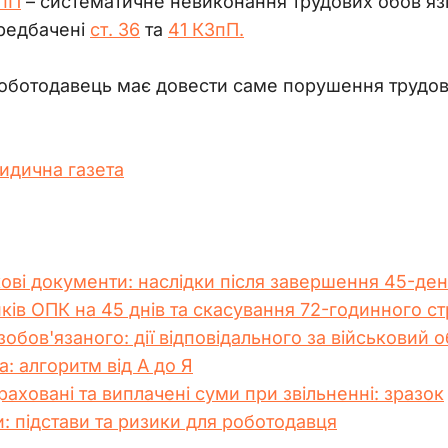
ЗпП
– систематичне невиконання трудових обов’язк
ередбачені
ст. 36
та
41 КЗпП.
роботодавець має довести саме порушення трудової
идична газета
ові документи: наслідки після завершення 45-де
ів ОПК на 45 днів та скасування 72-годинного с
обов'язаного: дії відповідального за військовий о
: алгоритм від А до Я
аховані та виплачені суми при звільненні: зразок
и: підстави та ризики для роботодавця