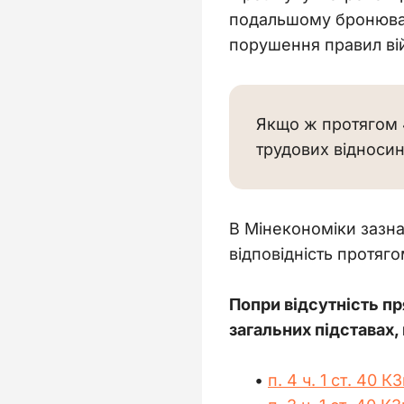
подальшому бронюванн
порушення правил вій
Якщо ж протягом 
трудових відноси
В Мінекономіки зазна
відповідність протяг
Попри відсутність пр
загальних підставах,
п. 4 ч. 1 ст. 40 К