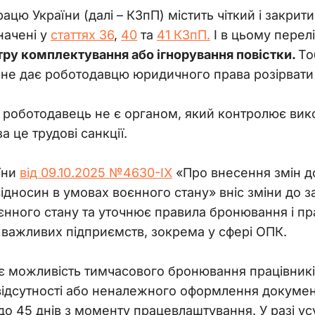
ацю України (далі – КЗпП) містить чіткий і закрити
ачені у 
статтях 36
, 
40
 та 
41 КЗпП.
 І в цьому перелі
ру комплектування або ігнорування повістки. 
То
не дає роботодавцю юридичного права розірвати 
роботодавець не є органом, який контролює викон
 це трудові санкції.
ни 
від 09.10.2025 №4630-IX
 «Про внесення змін д
 відносин в умовах воєнного стану»
 вніс зміни до 
єнного стану та уточнює правила бронювання і п
 важливих підприємств, зокрема у сфері ОПК.
 можливість тимчасового бронювання працівників 
 відсутності або неналежного оформлення докумен
до 45 днів з моменту працевлаштування. У разі у