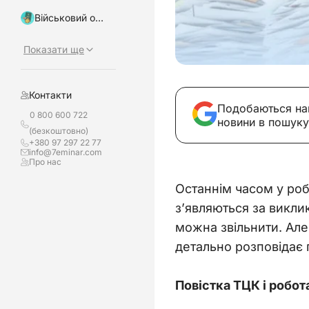
Військовий облік, бронювання
Показати ще
Контакти
Подобаються на
0 800 600 722
новини в пошуку
(безкоштовно)
+380 97 297 22 77
info@7eminar.com
Про нас
Останнім часом у роб
з’являються за викли
можна звільнити. Але 
детально розповідає п
Повістка ТЦК і робота