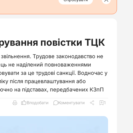
орування повістки ТЦК
 звільнення. Трудове законодавство не
вець не наділений повноваженнями
увати за це трудові санкції. Водночас у
ліку після працевлаштування або
ючно на підставах, передбачених КЗпП
Вподобати
Коментувати
1