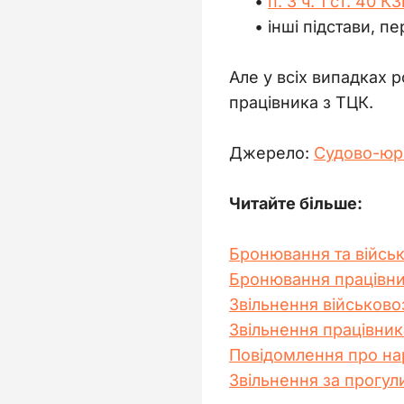
п. 3 ч. 1 ст. 40 К
інші підстави, п
Але у всіх випадках 
працівника з ТЦК.
Джерело: 
Судово-юр
Читайте більше:
Бронювання та військ
Бронювання працівник
Звільнення військовоз
Звільнення працівника
Повідомлення про нар
Звільнення за прогул