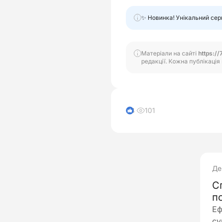
✨ Новинка! Унікальний сер
Матеріали на сайті
https://
редакції. Кожна публікація 
101
4
Де
С
п
Еф
су