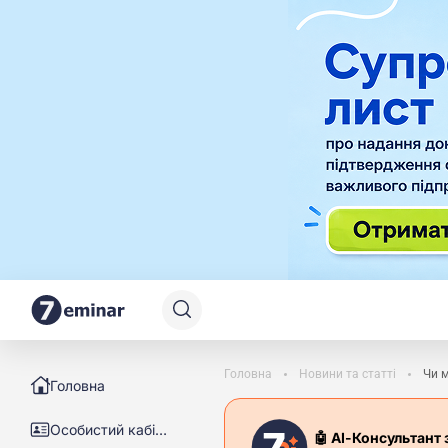
Головна
Новини та статті
Чи м
Головна
Особистий кабінет
🤖 АІ-Консультант 