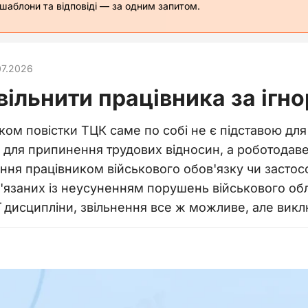
 шаблони та відповіді — за одним запитом.
07.2026
ільнити працівника за ігн
ком повістки ТЦК саме по собі не є підставою для
и для припинення трудових відносин, а роботода
ня працівником військового обов'язку чи застосов
'язаних із неусуненням порушень військового об
 дисципліни, звільнення все ж можливе, але викл