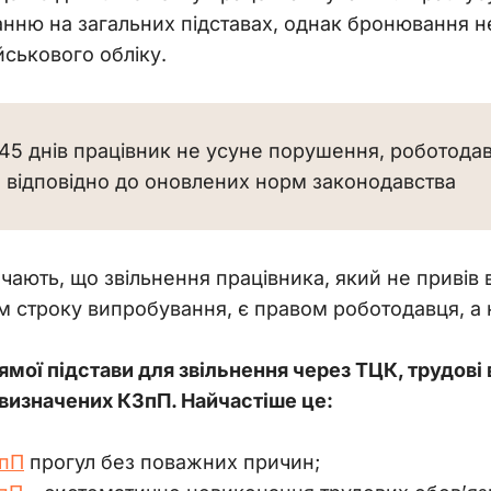
ю на загальних підставах, однак бронювання не з
ськового обліку.
45 днів працівник не усуне порушення, роботода
н відповідно до оновлених норм законодавства
чають, що звільнення працівника, який не привів 
ом строку випробування, є правом роботодавця, а 
ямої підстави для звільнення через ТЦК, трудові
 визначених КЗпП. Найчастіше це: 
ЗпП
прогул без поважних причин;