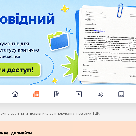
ожна звільнити працівника за ігнорування повістки ТЦК
знає, де знайти