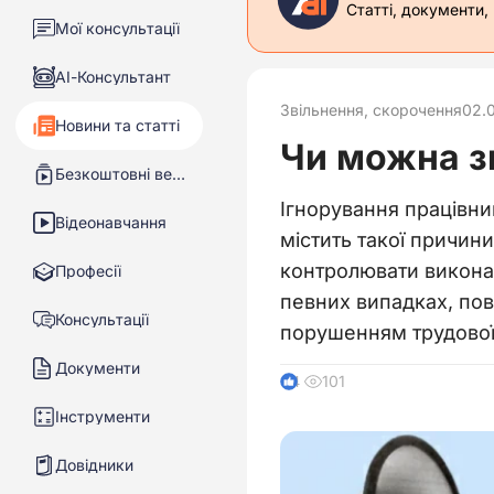
Статті, документи,
Мої консультації
АІ-Консультант
Звільнення, скорочення
02.
Новини та статті
Чи можна зв
Безкоштовні вебінари
Ігнорування працівни
Відеонавчання
містить такої причин
контролювати виконан
Професії
певних випадках, пов
Консультації
порушенням трудової
Документи
101
4
Інструменти
Довідники