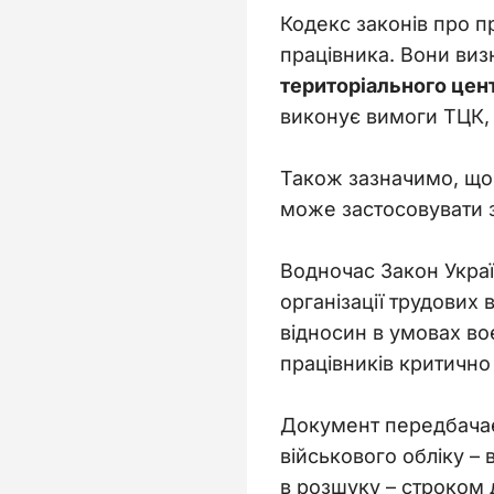
Кодекс законів про пр
працівника. Вони визн
територіального цент
виконує вимоги ТЦК, 
Також зазначимо, що 
може застосовувати за
Водночас 
Закон Украї
організації трудових
відносин в умовах во
працівників критично
Документ передбачає
військового обліку –
в розшуку – строком 