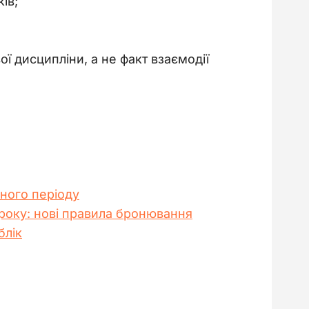
ів;
 дисципліни, а не факт взаємодії 
нного періоду
троку: нові правила бронювання
блік