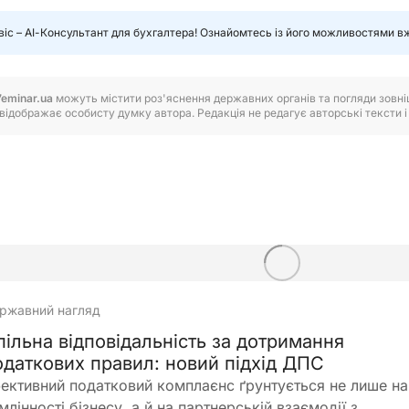
віс – АІ-Консультант для бухгалтера! Ознайомтесь із його можливостями в
7eminar.ua
можуть містити роз'яснення державних органів та погляди зовнішн
відображає особисту думку автора. Редакція не редагує авторські тексти і н
ржавний нагляд
пільна відповідальність за дотримання
одаткових правил: новий підхід ДПС
ективний податковий комплаєнс ґрунтується не лише на
млінності бізнесу, а й на партнерській взаємодії з