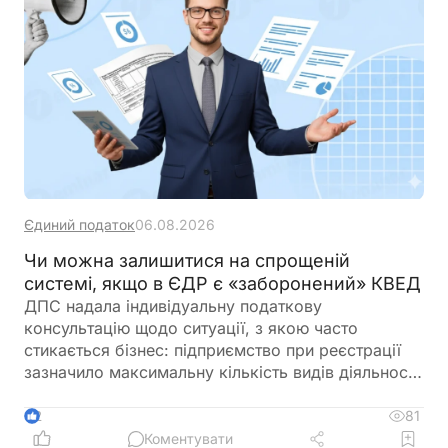
Єдиний податок
06.08.2026
Чи можна залишитися на спрощеній
системі, якщо в ЄДР є «заборонений» КВЕД
ДПС надала індивідуальну податкову
консультацію щодо ситуації, з якою часто
стикається бізнес: підприємство при реєстрації
зазначило максимальну кількість видів діяльності
за КВЕД, частина з яких виявилася забороненою
для платників єдиного податку 3-ї групи і вже
81
2
отримало лист від ДПС. При цьому в заяві на
Коментувати