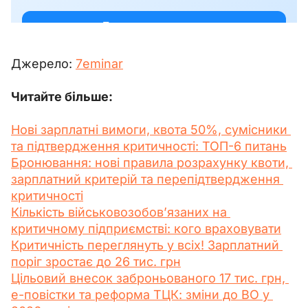
Джерело: 
7eminar
Читайте більше:
Нові зарплатні вимоги, квота 50%, сумісники 
та підтвердження критичності: ТОП-6 питань
Бронювання: нові правила розрахунку квоти, 
зарплатний критерій та перепідтвердження 
критичності
Кількість військовозобов’язаних на 
критичному підприємстві: кого враховувати
Критичність переглянуть у всіх! Зарплатний 
поріг зростає до 26 тис. грн
Цільовий внесок заброньованого 17 тис. грн, 
е-повістки та реформа ТЦК: зміни до ВО у 