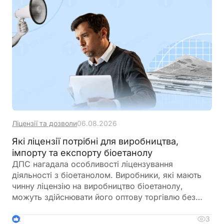
Ліцензії та дозволи
06.08.2026
Які ліцензії потрібні для виробництва,
імпорту та експорту біоетанолу
ДПС нагадала особливості ліцензування
діяльності з біоетанолом. Виробники, які мають
чинну ліцензію на виробництво біоетанолу,
можуть здійснювати його оптову торгівлю без
оформлення окремої ліцензії. Водночас для
імпорту, експорту та інших операцій із
3
2