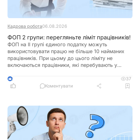
Кадрова робота
06.08.2026
ФОП 2 групи: перегляньте ліміт працівників!
ФОП на ІІ групі єдиного податку можуть
використовувати працю не більше 10 найманих
працівників. При цьому до цього ліміту не
включаються працівники, які перебувають у
відпустці у зв’язку з вагітністю та пологами або у
відпустці для догляду за дитиною. Перед
37
2
оформленням нового працівника варто
Коментувати
перевірити, чи не буде перевищено встановлену
законодавством граничну кількість найманих осіб