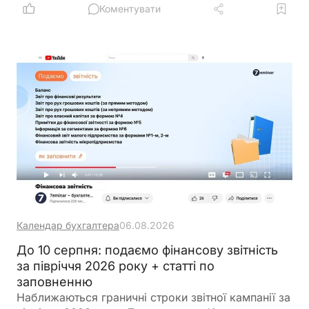
біоетанолом закон встановлює окремі вимоги, а
Коментувати
його роздрібний продаж в Україні залишається
забороненим
Календар бухгалтера
06.08.2026
До 10 серпня: подаємо фінансову звітність
за півріччя 2026 року + статті по
заповненню
Наближаються граничні строки звітної кампанії за