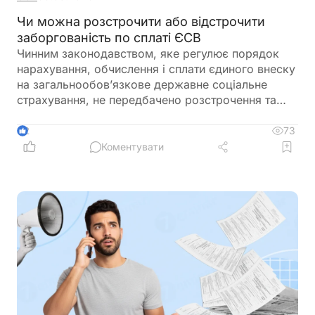
Чи можна розстрочити або відстрочити
заборгованість по сплаті ЄСВ
Чинним законодавством, яке регулює порядок
нарахування, обчислення і сплати єдиного внеску
на загальнообов’язкове державне соціальне
страхування, не передбачено розстрочення та
відстрочення заборгованості по сплаті єдиного
внеску
73
2
Коментувати