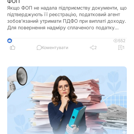
ФОП
Якщо ФОП не надала підприємству документи, що
підтверджують її реєстрацію, податковий агент
зобов’язаний утримати ПДФО при виплаті доходу.
Для повернення надміру сплаченого податку
ФОП подає річну декларацію про майновий стан і
доходи, де відображає отриманий дохід та
552
2
утриманий податок. Податкова служба, після
Коментувати
2
1
перевірки, може повернути надміру сплачені
суми