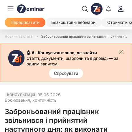
Передплатити
Безкоштовні вебінари
Отримати к
Новини та статті
Заброньований працівник звільнився і прийнятий наступного дня: як виконати зарплатну вимогу для бронювання
🤖 АІ-Консультант знає, де знайти
Статті, документи, шаблони та відповіді — за
одним запитом.
Спробувати
05.06.2026
КОНСУЛЬТАЦІЯ
Бронювання, критичність
Заброньований працівник
звільнився і прийнятий
наступного дня: як виконати