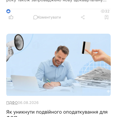
звітність і змінено порядок сплати цільового
внеску у разі невиконання нормативу
32
1
Коментувати
ПДФО
06.08.2026
Як уникнути подвійного оподаткування для