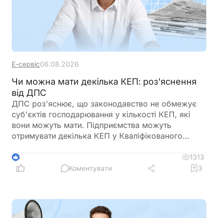
Е-сервіс
06.08.2026
Чи можна мати декілька КЕП: роз'яснення
від ДПС
ДПС роз'яснює, що законодавство не обмежує
суб'єктів господарювання у кількості КЕП, які
вони можуть мати. Підприємства можуть
отримувати декілька КЕП у Кваліфікованого
надавача електронних довірчих послуг ДПС
України
1313
4
Коментувати
3