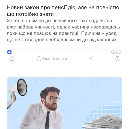
Новий закон про пенсії діє, але не повністю:
що потрібно знати
Закон про зміни до пенсійного законодавства
вже набрав чинності, однак частина нововведень
поки що не працює на практиці. Причина – уряд
ще не затвердив необхідні зміни до підзаконних
актів, які мають визначити порядок застосування
нових правил щодо підтвердження страхового
66
2
стажу та призначення пенсій
Коментувати