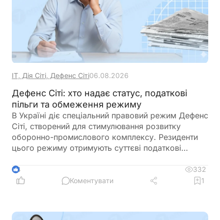
ІТ, Дія Сіті, Дефенс Сіті
06.08.2026
Дефенс Сіті: хто надає статус, податкові
пільги та обмеження режиму
В Україні діє спеціальний правовий режим Дефенс
Сіті, створений для стимулювання розвитку
оборонно-промислового комплексу. Резиденти
цього режиму отримують суттєві податкові
пільги, однак разом із ними – жорсткі вимоги до
цільового використання прибутку, обмеження на
332
4
виплату дивідендів та інвестиційні правила.
Коментувати
1
Розбираємо ключові умови, ризики та практичні
нюанси для бізнесу