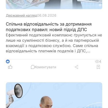
Державний нагляд
06.08.2026
Спільна відповідальність за дотримання
податкових правил: новий підхід ДПС
Ефективний податковий комплаєнс ґрунтується не
лише на сумлінності бізнесу, а й на партнерській
взаємодії з податковою службою. Саме спільна
відповідальність платників податків і ДПС,
превентивний підхід та якісна інформаційна
підтримка допомагають мінімізувати податкові
4
1
ризики та запобігати порушенням ще до їх
Коментувати
виникнення