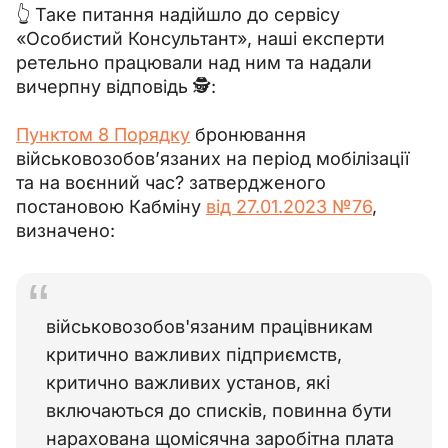
👆 Таке питання надійшло до сервісу 
«Особистий Консультант», наші експерти 
ретельно працювали над ним та надали 
вичерпну відповідь 🕵️:
Пунктом 8 Порядку
 бронювання 
військовозобов’язаних на період мобілізації 
та на воєнний час? затвердженого 
постановою Кабміну 
від 27.01.2023 №76
, 
визначено:
військовозобов'язаним працівникам 
критично важливих підприємств, 
критично важливих установ, які 
включаються до списків, повинна бути 
нарахована щомісячна заробітна плата 