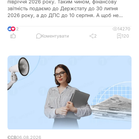
півріччя 2026 року. Таким чином, фінансову
звітність подаємо до Держстату до 30 липня
2026 року, а до ДПС до 10 серпня. А щоб не
загубитися в рядках та формах, ми зібрали все в
одному місці
14270
12
Коментувати
2
120
ЄСВ
06.08.2026