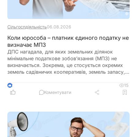
Сільгоспдіяльність
06.08.2026
Коли юрособа – платник єдиного податку не
визначає МПЗ
ДПС нагадала, для яких земельних ділянок
мінімальне податкове зобов’язання (МПЗ) не
визначається. Зокрема, це стосується окремих
земель садівничих кооперативів, земель запасу,
невитребуваних паїв, земель у зонах відчуження,
ділянок у межах населених пунктів, а також
15
2
земель, що перебувають у консервації чи
Коментувати
забруднені вибухонебезпечними предметами.
Водночас при розрахунку МПЗ необхідно
враховувати особливості, встановлені
Податковим кодексом України