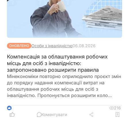
Особи з інвалідністю
06.08.2026
ОНОВЛЕНО
Компенсація за облаштування робочих
місць для осіб з інвалідністю:
запропоновано розширити правила
Мінекономіки повторно оприлюднило проєкт змін
до порядку надання компенсації витрат на
облаштування робочих місць для осіб з
інвалідністю. Пропонується розширити коло
отримувачів, врегулювати компенсацію для
ветеранів з інвалідністю, уточнити вимоги до
216
4
документів та умов оплати праці, а також
Коментувати
запровадити механізми контролю, щоб запобігти
зловживанням і подвійного фінансування