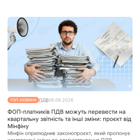
спрощену систему та у фінансово-господарській
діяльності використовувалися лише дозволені
коди
ПДВ
06.08.2026
ТОП-НОВИНА
ФОП-платників ПДВ можуть перевести на
квартальну звітність та інші зміни: проєкт від
Мінфіну
Мінфін оприлюднив законопроєкт, який пропонує