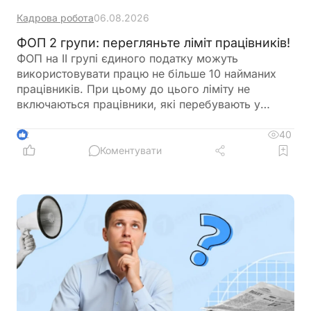
Кадрова робота
06.08.2026
ФОП 2 групи: перегляньте ліміт працівників!
ФОП на ІІ групі єдиного податку можуть
використовувати працю не більше 10 найманих
працівників. При цьому до цього ліміту не
включаються працівники, які перебувають у
відпустці у зв’язку з вагітністю та пологами або у
відпустці для догляду за дитиною. Перед
40
2
оформленням нового працівника варто
Коментувати
перевірити, чи не буде перевищено встановлену
законодавством граничну кількість найманих осіб