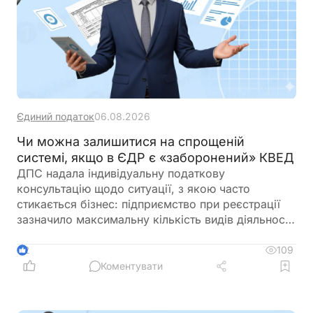
Єдиний податок
06.08.2026
Чи можна залишитися на спрощеній
системі, якщо в ЄДР є «заборонений» КВЕД
ДПС надала індивідуальну податкову
консультацію щодо ситуації, з якою часто
стикається бізнес: підприємство при реєстрації
зазначило максимальну кількість видів діяльності
за КВЕД, частина з яких виявилася забороненою
для платників єдиного податку 3-ї групи і вже
109
2
отримало лист від ДПС. При цьому в заяві на
Коментувати
спрощену систему та у фінансово-господарській
діяльності використовувалися лише дозволені
коди