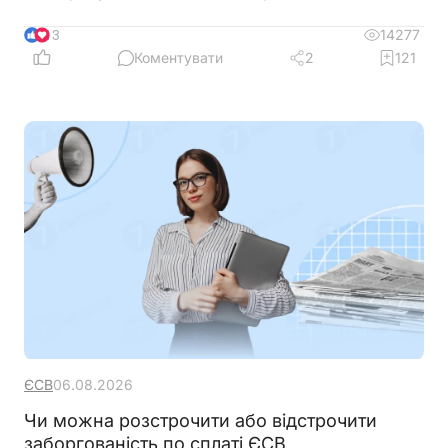
загубитися в рядках та формах, ми зібрали все в
одному місці
14277
13
Коментувати
2
121
ЄСВ
06.08.2026
Чи можна розстрочити або відстрочити
заборгованість по сплаті ЄСВ