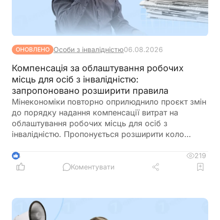
Особи з інвалідністю
06.08.2026
ОНОВЛЕНО
Компенсація за облаштування робочих
місць для осіб з інвалідністю:
запропоновано розширити правила
Мінекономіки повторно оприлюднило проєкт змін
до порядку надання компенсації витрат на
облаштування робочих місць для осіб з
інвалідністю. Пропонується розширити коло
отримувачів, врегулювати компенсацію для
ветеранів з інвалідністю, уточнити вимоги до
219
4
документів та умов оплати праці, а також
Коментувати
запровадити механізми контролю, щоб запобігти
зловживанням і подвійного фінансування