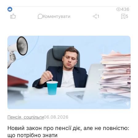
накладних, збільшення порогу для перевірок
бюджетного відшкодування та запровадження
436
1
квартального звітного періоду для підприємців –
Коментувати
1
5
платників ПДВ
Пенсія, соцпільги
06.08.2026
Новий закон про пенсії діє, але не повністю:
що потрібно знати