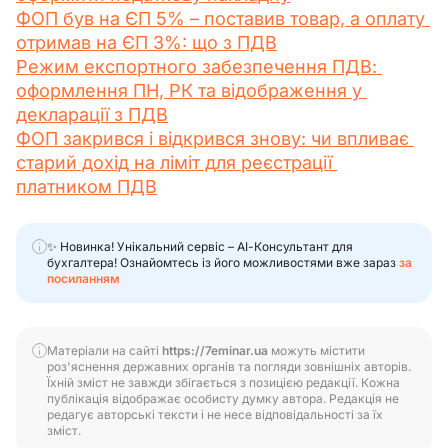
ФОП був на ЄП 5% – поставив товар, а оплату 
отримав на ЄП 3%: що з ПДВ
Режим експортного забезпечення ПДВ: 
оформлення ПН, РК та відображення у 
декларації з ПДВ
ФОП закрився і відкрився знову: чи впливає 
старий дохід на ліміт для реєстрації 
платником ПДВ
✨ Новинка! Унікальний сервіс – АІ-Консультант для
бухгалтера! Ознайомтесь із його можливостями вже зараз
за
посиланням
Матеріали на сайті
https://7eminar.ua
можуть містити
роз'яснення державних органів та погляди зовнішніх авторів.
Їхній зміст не завжди збігається з позицією редакції. Кожна
публікація відображає особисту думку автора. Редакція не
редагує авторські тексти і не несе відповідальності за їх
зміст.