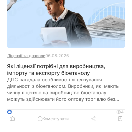
Ліцензії та дозволи
06.08.2026
Які ліцензії потрібні для виробництва,
імпорту та експорту біоетанолу
ДПС нагадала особливості ліцензування
діяльності з біоетанолом. Виробники, які мають
чинну ліцензію на виробництво біоетанолу,
можуть здійснювати його оптову торгівлю без
оформлення окремої ліцензії. Водночас для
імпорту, експорту та інших операцій із
4
2
біоетанолом закон встановлює окремі вимоги, а
Коментувати
його роздрібний продаж в Україні залишається
забороненим