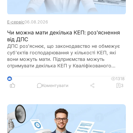
Е-сервіс
06.08.2026
Чи можна мати декілька КЕП: роз'яснення
від ДПС
ДПС роз'яснює, що законодавство не обмежує
суб'єктів господарювання у кількості КЕП, які
вони можуть мати. Підприємства можуть
отримувати декілька КЕП у Кваліфікованого
надавача електронних довірчих послуг ДПС
України
1318
4
Коментувати
3