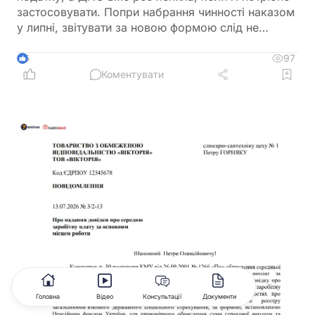
застосовувати. Попри набрання чинності наказом
у липні, звітувати за новою формою слід не
одразу. Розповідаємо, за який період уперше
подаватиметься оновлена декларація та які зміни
97
5
внесено до її форми
Коментувати
Головна
Відео
Консультації
Документи