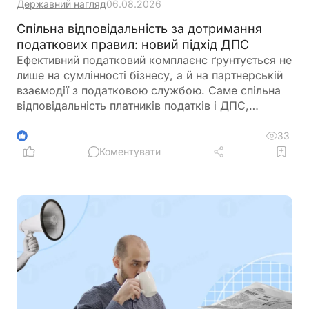
Державний нагляд
06.08.2026
Спільна відповідальність за дотримання
податкових правил: новий підхід ДПС
Ефективний податковий комплаєнс ґрунтується не
лише на сумлінності бізнесу, а й на партнерській
взаємодії з податковою службою. Саме спільна
відповідальність платників податків і ДПС,
превентивний підхід та якісна інформаційна
підтримка допомагають мінімізувати податкові
33
1
ризики та запобігати порушенням ще до їх
Коментувати
виникнення