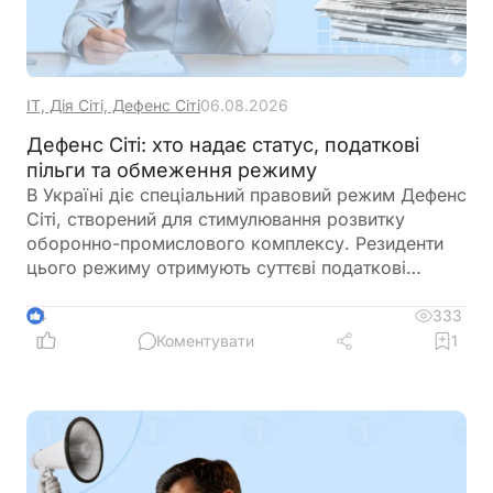
ІТ, Дія Сіті, Дефенс Сіті
06.08.2026
Дефенс Сіті: хто надає статус, податкові
пільги та обмеження режиму
В Україні діє спеціальний правовий режим Дефенс
Сіті, створений для стимулювання розвитку
оборонно-промислового комплексу. Резиденти
цього режиму отримують суттєві податкові
пільги, однак разом із ними – жорсткі вимоги до
цільового використання прибутку, обмеження на
333
4
виплату дивідендів та інвестиційні правила.
Коментувати
1
Розбираємо ключові умови, ризики та практичні
нюанси для бізнесу