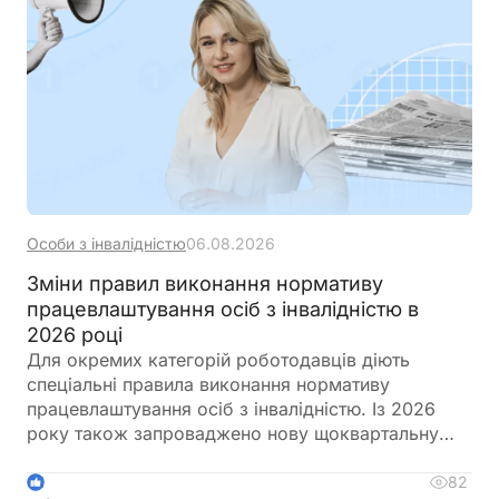
Особи з інвалідністю
06.08.2026
Зміни правил виконання нормативу
працевлаштування осіб з інвалідністю в
2026 році
Для окремих категорій роботодавців діють
спеціальні правила виконання нормативу
працевлаштування осіб з інвалідністю. Із 2026
року також запроваджено нову щоквартальну
звітність і змінено порядок сплати цільового
внеску у разі невиконання нормативу
82
1