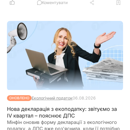
іноземними державами, міжнародними
Коментувати
організаціями або в межах програм міжнародної
допомоги, а також розширюють перелік
підприємств, які зможуть скористатися такими
пільгами
Екологічний податок
06.08.2026
ОНОВЛЕНО
Нова декларація з екоподатку: звітуємо за
IV квартал – пояснює ДПС
Мінфін оновив форму декларації з екологічного
податку, а ДПС вже роз'яснила, коли її потрібно