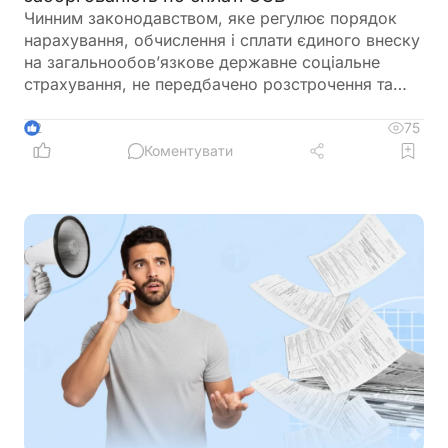
Чинним законодавством, яке регулює порядок
нарахування, обчислення і сплати єдиного внеску
на загальнообов’язкове державне соціальне
страхування, не передбачено розстрочення та
відстрочення заборгованості по сплаті єдиного
внеску
75
2
Коментувати