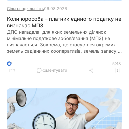
Сільгоспдіяльність
06.08.2026
Коли юрособа – платник єдиного податку не
визначає МПЗ
ДПС нагадала, для яких земельних ділянок
мінімальне податкове зобов’язання (МПЗ) не
визначається. Зокрема, це стосується окремих
земель садівничих кооперативів, земель запасу,
невитребуваних паїв, земель у зонах відчуження,
ділянок у межах населених пунктів, а також
18
2
земель, що перебувають у консервації чи
Коментувати
забруднені вибухонебезпечними предметами.
Водночас при розрахунку МПЗ необхідно
враховувати особливості, встановлені
Податковим кодексом України