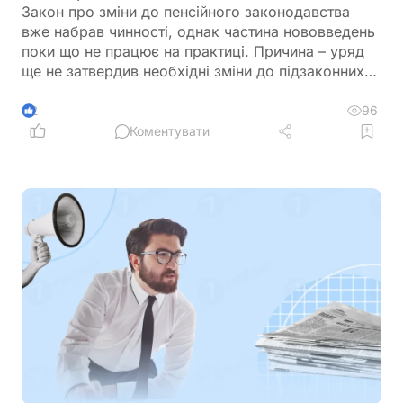
Закон про зміни до пенсійного законодавства
вже набрав чинності, однак частина нововведень
поки що не працює на практиці. Причина – уряд
ще не затвердив необхідні зміни до підзаконних
актів, які мають визначити порядок застосування
нових правил щодо підтвердження страхового
96
2
стажу та призначення пенсій
Коментувати