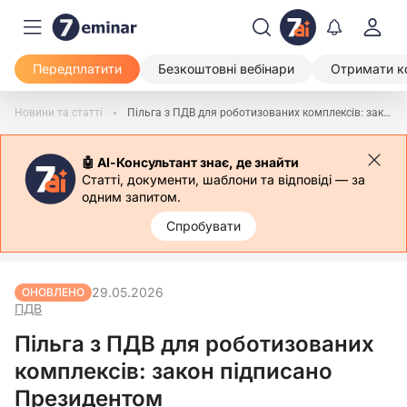
Передплатити
Безкоштовні вебінари
Отримати к
Новини та статті
Пільга з ПДВ для роботизованих комплексів: закон підписано Президентом
🤖 АІ-Консультант знає, де знайти
Статті, документи, шаблони та відповіді — за
одним запитом.
Спробувати
29.05.2026
ОНОВЛЕНО
ПДВ
Пільга з ПДВ для роботизованих
комплексів: закон підписано
Президентом