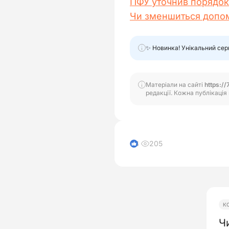
ПФУ уточнив порядок 
Чи зменшиться допомо
✨ Новинка! Унікальний сер
Матеріали на сайті
https://
редакції. Кожна публікація 
205
4
К
Ч