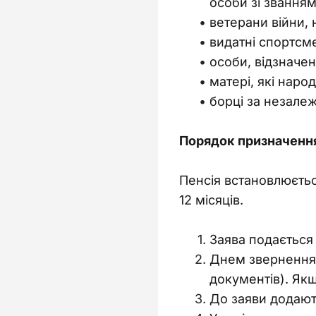
особи зі звання
ветерани війни, 
видатні спортсм
особи, відзначе
матері, які народ
борці за незалеж
Порядок призначення
Пенсія встановлюєтьс
12 місяців.
Заява подається
Днем звернення 
документів). Якщ
До заяви додают