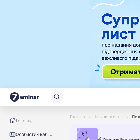
Головна
Новини та статті
Пенс
Головна
Особистий кабінет
☝️ Отримайте досту