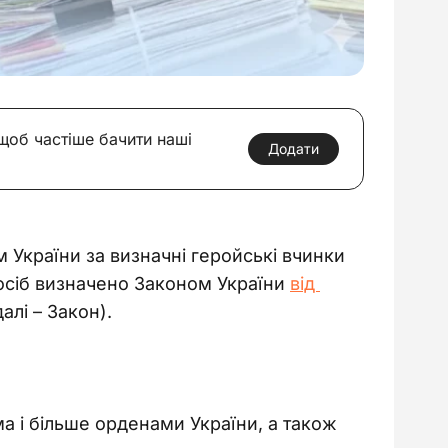
 щоб частіше бачити наші
Додати
 України за визначні геройські вчинки 
осіб визначено Законом України 
від 
алі 
–
 Закон).
ма і більше орденами України, а також