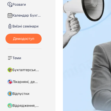
Розваги
Календар Бухгалтера
Виїзні семінари
Теми
Бухгалтерський облік
Лікарняні, декретні
Відпустки
Відрядження, підзвітні кошти