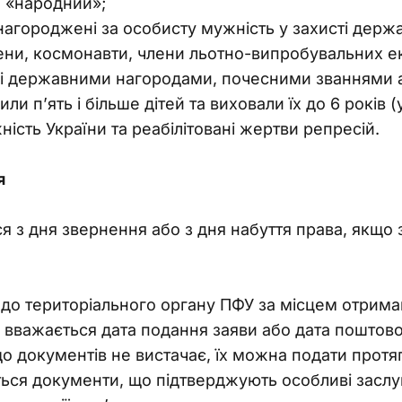
м «народний»;
нагороджені за особисту мужність у захисті держ
ени, космонавти, члени льотно-випробувальних ек
ні державними нагородами, почесними званнями 
или п’ять і більше дітей та виховали їх до 6 років 
ність України та реабілітовані жертви репресій.
 
я з дня звернення або з дня набуття права, якщо 
 до територіального органу ПФУ за місцем отриман
вважається дата подання заяви або дата поштовог
о документів не вистачає, їх можна подати протяг
ься документи, що підтверджують особливі заслу