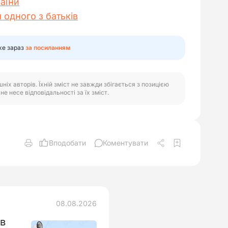
раїни
одного з батьків
же зараз
за посиланням
іх авторів. Їхній зміст не завжди збігається з позицією
е несе відповідальності за їх зміст.
Вподобати
Коментувати
08.08.2026
ів