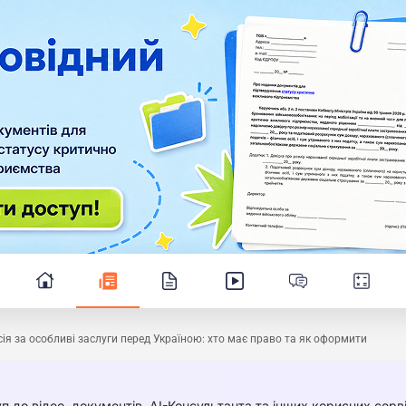
ія за особливі заслуги перед Україною: хто має право та як оформити
п до відео, документів, AI-Консультанта та інших корисних серві