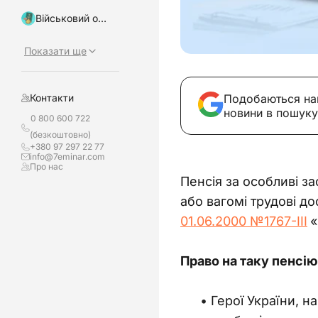
Військовий облік, бронювання
Показати ще
Подобаються на
Контакти
новини в пошуку
0 800 600 722
(безкоштовно)
+380 97 297 22 77
info@7eminar.com
Про нас
Пенсія за особливі з
або вагомі трудові д
01.06.
2000 №1767-III
«
Право на таку пенсі
Герої України, н