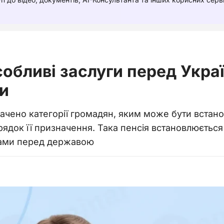
собливі заслуги перед Укра
и
чено категорії громадян, яким може бути встанов
рядок її призначення. Така пенсія встановлюється 
гами перед державою