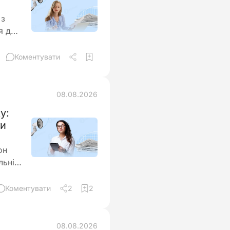
 з
я до
Коментувати
08.08.2026
у:
ти
он
льні
аються
Коментувати
2
2
нення
08.08.2026