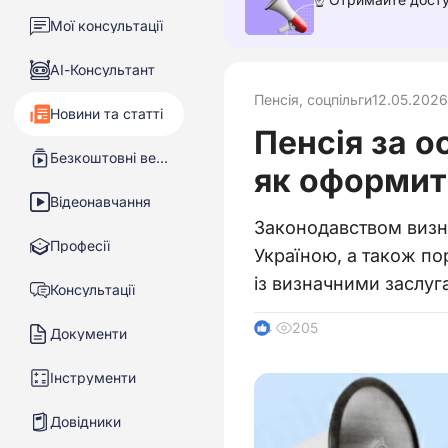
Мої консультації
АІ-Консультант
Пенсія, соцпільги
12.05.2026
Новини та статті
Пенсія за о
Безкоштовні вебінари
як оформит
Відеонавчання
Законодавством визна
Професії
Україною, а також по
із визначними заслу
Консультації
205
4
Документи
Інструменти
Довідники