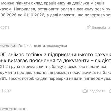
 можна підняти оклад працівнику на декілька місяців
казом. Наприклад, встановити оклад в певному розміру
.08.2026 по 01.10.2026, а далі вважати, що повертаємос
переднього розміру окладу?
113
Вподобати
Готівкові кошти, розрахунки
ОНСУЛЬТАЦІЯ
ОП знімає готівку з підприємницького рахунк
анк вимагає пояснення та документи – як дія
П 2 група отримав лист з банку з вимогою надати всі
кументи про діяльність підприємця посилаючись на Зак
61. Також потрібно для перевірки надати підтверджува
кументи закупівлі товару і пояснення використання
тівкових коштів (в дозволеному об’ємі періодично знім
207
Вподобати
поточного рахунку). ФОП не обліковує всі операції в
сподарській діяльності. Яким чином можна надати пояс
нку?
ФОП
ОНСУЛЬТАЦІЯ