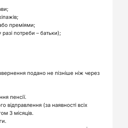
ави;
іпажів;
або преміями;
(у разі потреби
–
батьки);
звернення подано не пізніше ніж через 
ня пенсії.
о відправлення (за наявності всіх
ом 3 місяців.
ги.