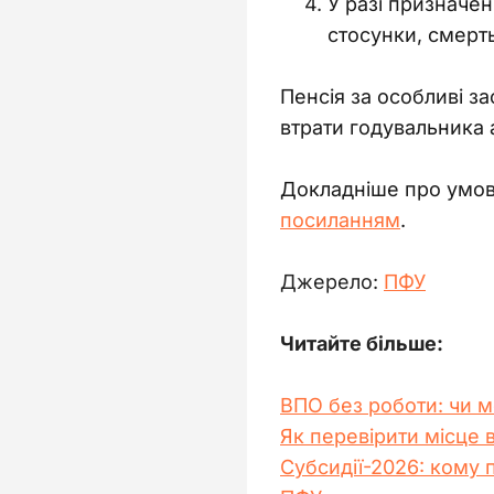
У разі призначен
стосунки, смерть
Пенсія за особливі за
втрати годувальника а
Докладніше про умови
посиланням
.
Джерело: 
ПФУ
Читайте більше:
ВПО без роботи: чи 
Як перевірити місце 
Субсидії-2026: кому 