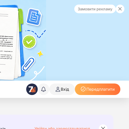
Замовити рекламу
Вхід
Передплатити
Увійти або зареєструватися
сів.