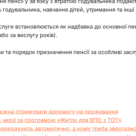
ня пенсії у зв’язку з втратою годувальника пода
 годувальника, навчання дітей, утримання та інші
слуги встановлюється як надбавка до основної пенсії
бо за вислугу років).
 та порядок призначення пенсії за особливі засл
можна отримувати допомогу на проживання
в черзі за програмою «Житло для ВПО з ТОТ»
перерахують автоматично, а кому треба звертати