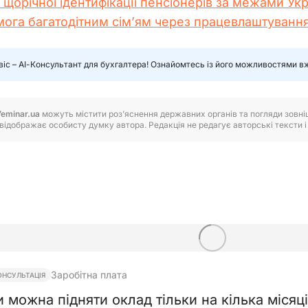
щорічної ідентифікації пенсіонерів за межами Ук
га багатодітним сім’ям через працевлаштування 
віс – АІ-Консультант для бухгалтера! Ознайомтесь із його можливостями в
7eminar.ua
можуть містити роз’яснення державних органів та погляди зовнішн
відображає особисту думку автора. Редакція не редагує авторські тексти і н
Заробітна плата
ОНСУЛЬТАЦІЯ
и можна підняти оклад тільки на кілька місяц