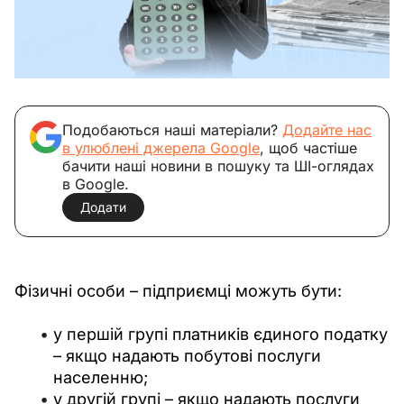
Подобаються наші матеріали?
Додайте нас
в улюблені джерела Google
, щоб частіше
бачити наші новини в пошуку та ШІ-оглядах
в Google.
Додати
Фізичні особи – підприємці можуть бути:
у першій групі платників єдиного податку
– якщо надають побутові послуги
населенню;
у другій групі – якщо надають послуги