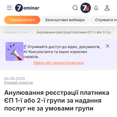
Передплатити
Безкоштовні вебінари
Отримати к
Новини та статті
Анулювання реєстрації платника ЄП 1-ї або 2-ї групи за надання послуг не за умовами групи
☝️ Отримайте доступ до відео, документів,
AI-Консультанта та інших корисних
сервісів.
Увійти або зареєструватися
04.09.2025
Єдиний податок
Анулювання реєстрації платника
ЄП 1-ї або 2-ї групи за надання
послуг не за умовами групи