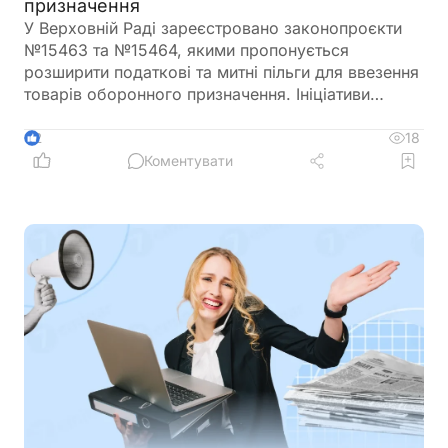
призначення
У Верховній Раді зареєстровано законопроєкти
№15463 та №15464, якими пропонується
розширити податкові та митні пільги для ввезення
товарів оборонного призначення. Ініціативи
передбачають поширення звільнення від ПДВ та
ввізного мита на поставки, що фінансуються
18
2
іноземними державами, міжнародними
Коментувати
організаціями або в межах програм міжнародної
допомоги, а також розширюють перелік
підприємств, які зможуть скористатися такими
пільгами