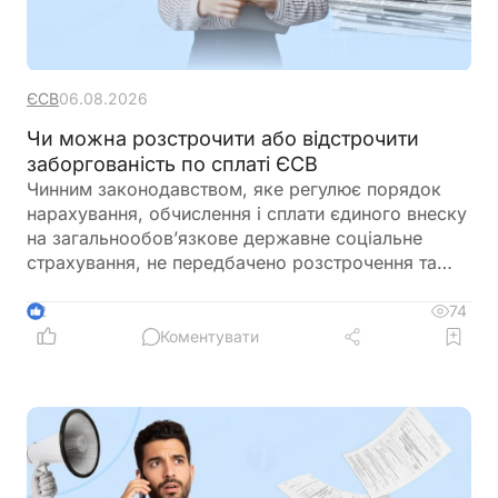
ЄСВ
06.08.2026
Чи можна розстрочити або відстрочити
заборгованість по сплаті ЄСВ
Чинним законодавством, яке регулює порядок
нарахування, обчислення і сплати єдиного внеску
на загальнообов’язкове державне соціальне
страхування, не передбачено розстрочення та
відстрочення заборгованості по сплаті єдиного
внеску
74
2
Коментувати