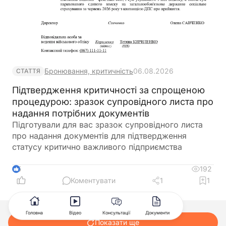
Бронювання, критичність
06.08.2026
СТАТТЯ
Підтвердження критичності за спрощеною
процедурою: зразок супровідного листа про
надання потрібних документів
Підготували для вас зразок супровідного листа
про надання документів для підтвердження
статусу критично важливого підприємства
192
5
Коментувати
1
1
Головна
Відео
Консультації
Документи
Показати ще