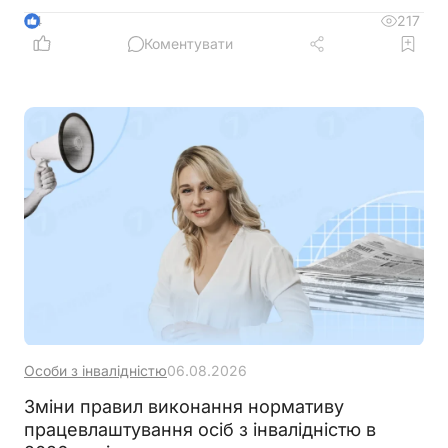
ветеранів з інвалідністю, уточнити вимоги до
217
4
документів та умов оплати праці, а також
Коментувати
запровадити механізми контролю, щоб запобігти
зловживанням і подвійного фінансування
Особи з інвалідністю
06.08.2026
Зміни правил виконання нормативу
працевлаштування осіб з інвалідністю в