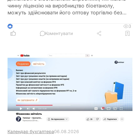
чинну ліцензію на виробництво біоетанолу,
можуть здійснювати його оптову торгівлю без
оформлення окремої ліцензії. Водночас для
імпорту, експорту та інших операцій із
3
2
біоетанолом закон встановлює окремі вимоги, а
Коментувати
його роздрібний продаж в Україні залишається
забороненим
Календар бухгалтера
06.08.2026