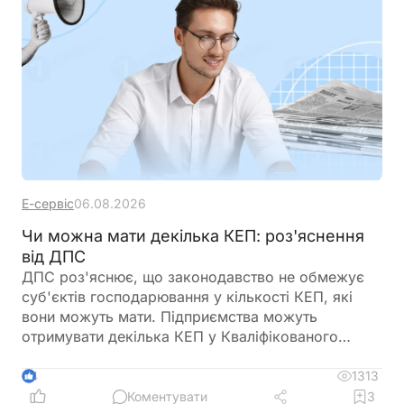
Е-сервіс
06.08.2026
Чи можна мати декілька КЕП: роз'яснення
від ДПС
ДПС роз'яснює, що законодавство не обмежує
суб'єктів господарювання у кількості КЕП, які
вони можуть мати. Підприємства можуть
отримувати декілька КЕП у Кваліфікованого
надавача електронних довірчих послуг ДПС
України
1313
4
Коментувати
3