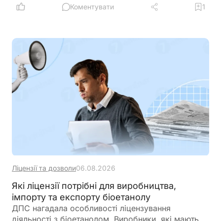
виплату дивідендів та інвестиційні правила.
Коментувати
1
Розбираємо ключові умови, ризики та практичні
нюанси для бізнесу
Ліцензії та дозволи
06.08.2026
Які ліцензії потрібні для виробництва,
імпорту та експорту біоетанолу
ДПС нагадала особливості ліцензування
діяльності з біоетанолом. Виробники, які мають