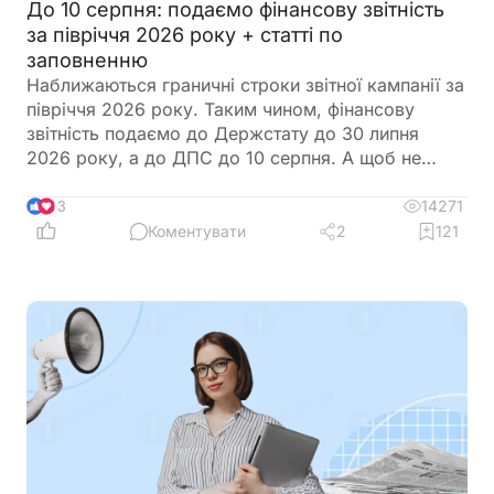
До 10 серпня: подаємо фінансову звітність
за півріччя 2026 року + статті по
заповненню
Наближаються граничні строки звітної кампанії за
півріччя 2026 року. Таким чином, фінансову
звітність подаємо до Держстату до 30 липня
2026 року, а до ДПС до 10 серпня. А щоб не
загубитися в рядках та формах, ми зібрали все в
одному місці
14271
13
Коментувати
2
121