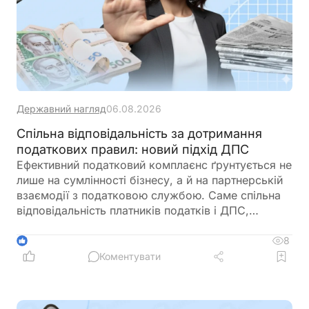
Державний нагляд
06.08.2026
Спільна відповідальність за дотримання
податкових правил: новий підхід ДПС
Ефективний податковий комплаєнс ґрунтується не
лише на сумлінності бізнесу, а й на партнерській
взаємодії з податковою службою. Саме спільна
відповідальність платників податків і ДПС,
превентивний підхід та якісна інформаційна
підтримка допомагають мінімізувати податкові
8
1
ризики та запобігати порушенням ще до їх
Коментувати
виникнення