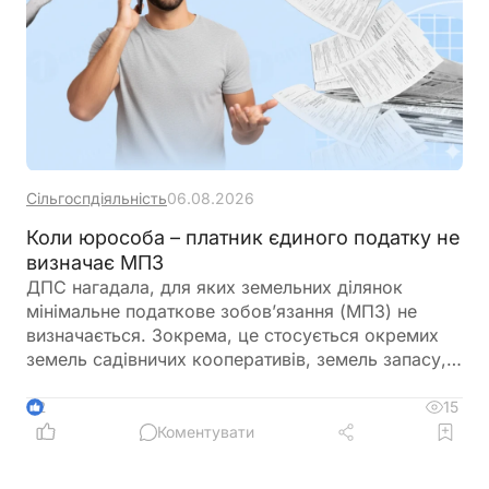
Сільгоспдіяльність
06.08.2026
Коли юрособа – платник єдиного податку не
визначає МПЗ
ДПС нагадала, для яких земельних ділянок
мінімальне податкове зобов’язання (МПЗ) не
визначається. Зокрема, це стосується окремих
земель садівничих кооперативів, земель запасу,
невитребуваних паїв, земель у зонах відчуження,
ділянок у межах населених пунктів, а також
15
2
земель, що перебувають у консервації чи
Коментувати
забруднені вибухонебезпечними предметами.
Водночас при розрахунку МПЗ необхідно