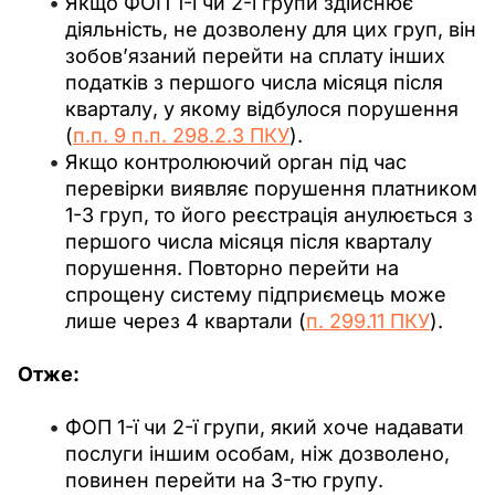
Якщо ФОП 1-ї чи 2-ї групи здійснює
діяльність, не дозволену для цих груп, він
зобов’язаний перейти на сплату інших
податків з першого числа місяця після
кварталу, у якому відбулося порушення
(
п.п. 9 п.п. 298.2.3 ПКУ
).
Якщо контролюючий орган під час
перевірки виявляє порушення платником
1-3 груп, то його реєстрація анулюється з
першого числа місяця після кварталу
порушення. Повторно перейти на
спрощену систему підприємець може
лише через 4 квартали (
п. 299.11 ПКУ
).
Отже:
ФОП 1-ї чи 2-ї групи, який хоче надавати
послуги іншим особам, ніж дозволено,
повинен перейти на 3-тю групу.