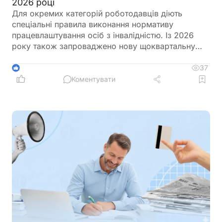
2026 році
Для окремих категорій роботодавців діють
спеціальні правила виконання нормативу
працевлаштування осіб з інвалідністю. Із 2026
року також запроваджено нову щоквартальну
звітність і змінено порядок сплати цільового
внеску у разі невиконання нормативу
37
1
Коментувати