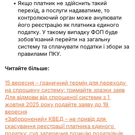
Якщо платник не здійснить такий
перехід, а послуги надаватиме, то
контролюючий орган може анулювати
його реєстрацію як платника єдиного
податку. У такому випадку ФОП буде
зобов’язаний перейти на загальну
систему та сплачувати податки і збори за
правилами ПКУ.
Читайте більше:
15 вересня – граничний термін для переходу 
на спрощену систему: тримайте зразки заяв
Для відмови від спрощеної системи з 1 
жовтня 2025 року подайте заяву до 19 
вересня
«Заборонений» КВЕД – не привід для 
скасування реєстрації платника єдиного 
податку: суд заперечив позицію податківців