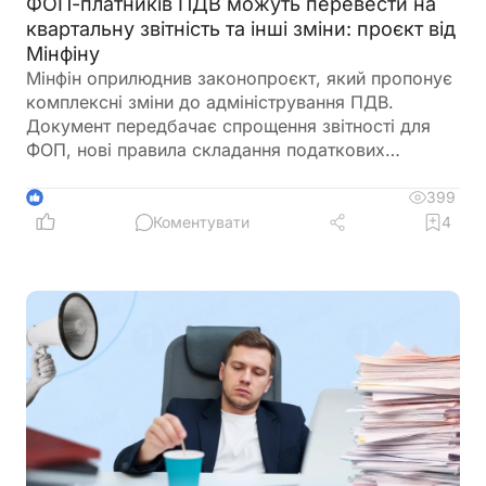
ФОП-платників ПДВ можуть перевести на
квартальну звітність та інші зміни: проєкт від
Мінфіну
Мінфін оприлюднив законопроєкт, який пропонує
комплексні зміни до адміністрування ПДВ.
Документ передбачає спрощення звітності для
ФОП, нові правила складання податкових
накладних, збільшення порогу для перевірок
бюджетного відшкодування та запровадження
399
1
квартального звітного періоду для підприємців –
Коментувати
4
платників ПДВ