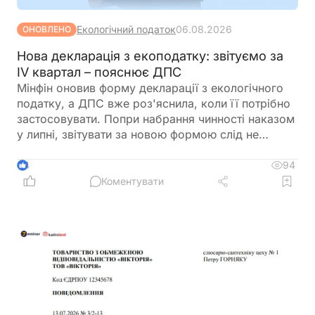
Екологічний податок
06.08.2026
ОНОВЛЕНО
Нова декларація з екоподатку: звітуємо за
IV квартал – пояснює ДПС
Мінфін оновив форму декларації з екологічного
податку, а ДПС вже роз'яснила, коли її потрібно
застосовувати. Попри набрання чинності наказом
у липні, звітувати за новою формою слід не
одразу. Розповідаємо, за який період уперше
подаватиметься оновлена декларація та які зміни
94
4
внесено до її форми
Коментувати