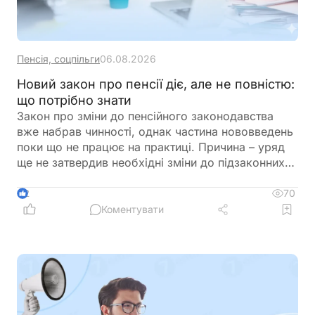
Пенсія, соцпільги
06.08.2026
Новий закон про пенсії діє, але не повністю:
що потрібно знати
Закон про зміни до пенсійного законодавства
вже набрав чинності, однак частина нововведень
поки що не працює на практиці. Причина – уряд
ще не затвердив необхідні зміни до підзаконних
актів, які мають визначити порядок застосування
нових правил щодо підтвердження страхового
70
2
стажу та призначення пенсій
Коментувати