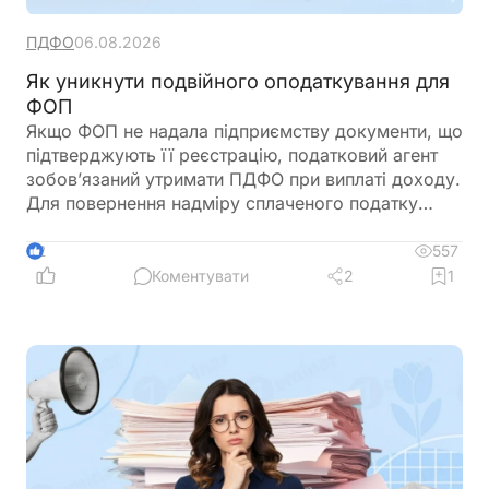
ПДФО
06.08.2026
Як уникнути подвійного оподаткування для
ФОП
Якщо ФОП не надала підприємству документи, що
підтверджують її реєстрацію, податковий агент
зобов’язаний утримати ПДФО при виплаті доходу.
Для повернення надміру сплаченого податку
ФОП подає річну декларацію про майновий стан і
доходи, де відображає отриманий дохід та
557
2
утриманий податок. Податкова служба, після
Коментувати
2
1
перевірки, може повернути надміру сплачені
суми