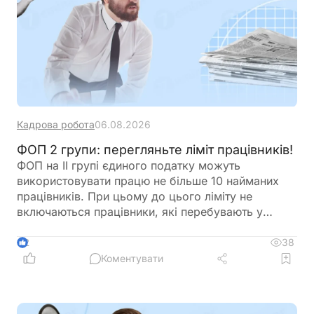
Кадрова робота
06.08.2026
ФОП 2 групи: перегляньте ліміт працівників!
ФОП на ІІ групі єдиного податку можуть
використовувати працю не більше 10 найманих
працівників. При цьому до цього ліміту не
включаються працівники, які перебувають у
відпустці у зв’язку з вагітністю та пологами або у
відпустці для догляду за дитиною. Перед
38
2
оформленням нового працівника варто
Коментувати
перевірити, чи не буде перевищено встановлену
законодавством граничну кількість найманих осіб