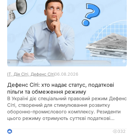
ІТ, Дія Сіті, Дефенс Сіті
06.08.2026
Дефенс Сіті: хто надає статус, податкові
пільги та обмеження режиму
В Україні діє спеціальний правовий режим Дефенс
Сіті, створений для стимулювання розвитку
оборонно-промислового комплексу. Резиденти
цього режиму отримують суттєві податкові
пільги, однак разом із ними – жорсткі вимоги до
цільового використання прибутку, обмеження на
332
4