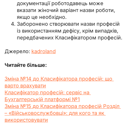
документації роботодавець може
вказати жіночий варіант назви роботи,
якщо це необхідно.
Заборонено створювати назви професій
із використанням дефісу, крім випадків,
передбачених Класифікатором професій.
Джерело: 
kadroland
Читайте більше:
Зміна №14 до Класифікатора професій: що 
варто врахувати
Класифікатор професій: сервіс на 
Бухгалтерській платформі №1
Зміна №15 до Класифікатора професій Розділ 
– «Військовослужбовці»: для кого та як 
використовувати