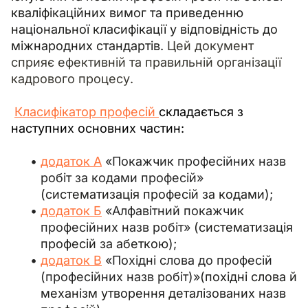
кваліфікаційних вимог та приведенню 
національної класифікації у відповідність до 
міжнародних стандартів.
 Цей документ 
сприяє ефективній та правильній організації 
кадрового процесу.
Класифікатор професій 
складається з 
наступних основних частин:
додаток А
«Покажчик професійних назв
робіт за кодами професій»
(систематизація професій за кодами)
;
додаток Б
«Алфавітний покажчик
професійних назв робіт»
(систематизація
професій за абеткою)
;
додаток В
«Похідні слова до професій
(професійних назв робіт)»
(похідні слова й
механізм утворення деталізованих назв