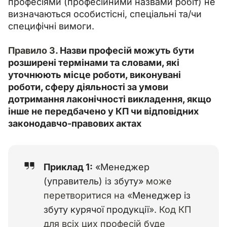
професіями (професійними назвами робіт) не 
визначаються особистісні, спеціальні та/чи 
специфічні вимоги.
Правило 3. 
Назви професій можуть бути 
розширені термінами та словами, які 
уточнюють місце роботи, виконувані 
роботи, сферу діяльності за умови 
дотримання лаконічності викладення, якщо 
інше не передбачено у КП чи відповідних 
законодавчо-правових актах
Приклад 1:
«Менеджер
(управитель) із збуту»
може
перетворитися на «
Менеджер із
збуту курячої продукції
». Код КП
для всіх цих професій буде