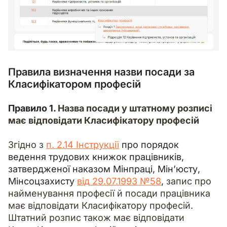
Правила визначення назви посади за
Класифікатором професій
Правило 1. 
Назва посади у штатному розписі 
має відповідати Класифікатору професій
Згідно з 
п. 2.14 
Інструкції
 про порядок 
ведення трудових книжок працівників, 
затвердженої наказом Мінпраці, Мін’юсту, 
Мінсоцзахисту 
від 29.07.1993 №58
, 
запис про 
найменування професії й посади працівника 
має відповідати Класифікатору професій. 
Штатний розпис також має відповідати 