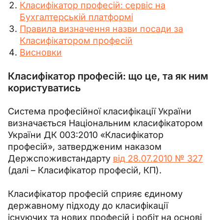
Класифікатор професій: сервіс на
Бухгалтерській платформі
Правила визначення назви посади за
Класифікатором професій
Висновки
Класифікатор професій: що це, та як ним
користуватись
Система професійної класифікації України 
визначається Національним класифікатором 
України ДК 003:2010 
«
Класифікатор 
професій
»
, затвердженим наказом 
Держспоживстандарту 
від 28.07.2010 № 327
(далі – Класифікатор професій, КП).
Класифікатор професій сприяє єдиному 
державному підходу до класифікації 
існуючих та нових професій і робіт на основі 