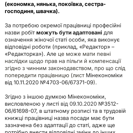
(економка, нянька, покоївка, сестра-
господиня, швачка).
За потребою окремої працівниці професійні 
назви робіт 
можуть бути адаптовані
 для 
означення жіночої статі особи, яка виконує 
відповідні роботи (приклад, «Редактор» – 
«Редакторка»). Але 
це може мати певні 
наслідки щодо прав на пільги й компенсації 
згідно з чинним законодавством, про що слід 
попередити працівницю (лист 
Мінекономіки 
від 10.11.2020 №4703-06/67371-09
).
Згідно з іншою думкою Мінекономіки, 
висловленою у листі 
від 09.10.2020
 №3512-
06/61698-07, в штатному розписі та в трудовій 
книжці працівниці назва посади має бути 
зазначена без адаптації до статі, адже ще 
потрібно внести відповідні зміни до інших 