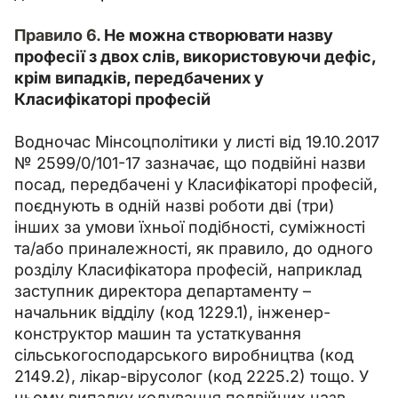
Правило 6. 
Не можна створювати назву 
професії з двох слів, використовуючи дефіс, 
крім випадків, передбачених у 
Класифікаторі професій
Водночас Мінсоцполітики у листі від 19.10.2017 
№ 2599/0/101-17 зазначає, що подвійні назви 
посад, передбачені у Класифікаторі професій, 
поєднують в одній назві роботи дві (три) 
інших за умови їхньої подібності, суміжності 
та/або приналежності, як правило, до одного 
розділу Класифікатора професій, наприклад 
заступник директора департаменту – 
начальник відділу (код 1229.1), інженер-
конструктор машин та устаткування 
сільськогосподарського виробництва (код 
2149.2), лікар-вірусолог (код 2225.2) тощо. У 
цьому випадку кодування подвійних назв 