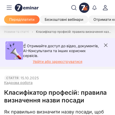
Передплатити
Безкоштовні вебінари
Отримати к
Новини та статті
Класифікатор професій: правила визначення назви посади
☝️ Отримайте доступ до відео, документів,
AI-Консультанта та інших корисних
сервісів.
Увійти або зареєструватися
15.10.2025
СТАТТЯ
Кадрова робота
Класифікатор професій: правила
визначення назви посади
Як правильно визначити назву посади, щоб