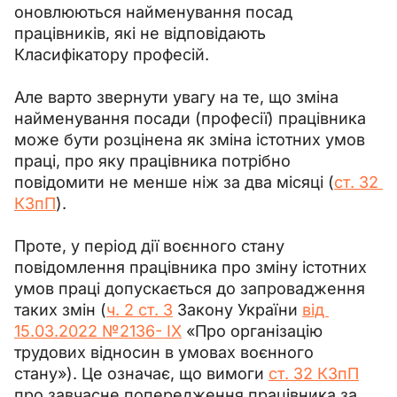
оновлюються найменування посад 
працівників, які не відповідають 
Класифікатору професій.
Але варто звернути увагу на те, що 
зміна 
найменування посади (професії) працівника 
може бути розцінена як зміна істотних умов 
праці, про яку працівника потрібно 
повідомити не менше ніж за два місяці (
ст. 32 
КЗпП
).
Проте, у період дії воєнного стану 
повідомлення працівника про зміну істотних 
умов праці допускається до запровадження 
таких змін (
ч. 2 ст. 3
 Закону України 
від 
15.03.2022 №2136- IX
 «Про організацію 
трудових відносин в умовах воєнного 
стану»
). Це означає, що вимоги 
ст. 32 КЗпП
про завчасне попередження працівника за 