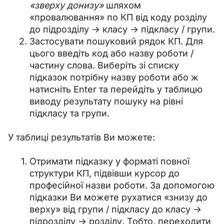
«зверху донизу»
шляхом
«провалювання» по КП від коду розділу
до підрозділу → класу → підкласу / групи.
Застосувати пошуковий рядок КП. Для
цього введіть код або назву роботи /
частину слова. Виберіть зі списку
підказок потрібну назву роботи або ж
натисніть Enter та перейдіть у таблицю
виводу результату пошуку на рівні
підкласу та групи.
У таблиці результатів Ви можете:
Отримати підказку у форматі повної
структури КП, підвівши курсор до
професійної назви роботи. За допомогою
підказки Ви можете рухатися «знизу до
верху» від групи / підкласу до класу →
підрозділу → розділу. Тобто, переходити