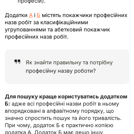
професій).
Додатки 
А
 і 
Б
 містять покажчики професійних 
назв робіт за класифікаційними 
угрупованнями та абетковий покажчик 
професійних назв робіт.
Як знайти правильну та потрібну
професійну назву роботи?
Для пошуку краще користуватись додатком 
Б:
 адже всі професійні назви робіт в ньому 
впорядковані в алфавітному порядку, що 
значно спростить пошук та його тривалість. 
При чому, додаток Б є практично копією 
додатка А. Додаток Б має дещо іншу 