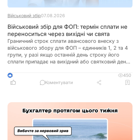
Військовий збір
07.08.2026
Військовий збір для ФОП: термін сплати не
переноситься через вихідні чи свята
Граничний строк сплати авансового внеску з
військового збору для ФОП – єдинників 1, 2 та 4
групи, у разі якщо останній день строку його
сплати припадає на вихідний або святковий день,
не переноситься на операційний день, що настає
за вихідним або святковим днем
450
4
Коментувати