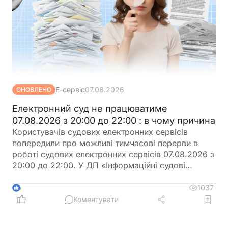
Е-сервіс
07.08.2026
ОНОВЛЕНО
Електронний суд не працюватиме
07.08.2026 з 20:00 до 22:00 : в чому причина
Користувачів судових електронних сервісів
попередили про можливі тимчасові перерви в
роботі судових електронних сервісів 07.08.2026 з
20:00 до 22:00. У ДП «Інформаційні судові
системи» просять врахувати цю інформацію під
час планування роботи із сервісами
1037
6
Коментувати