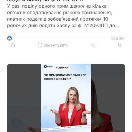
У разі поділу одного приміщення на кілька
об’єктів оподаткування різного призначення,
платник податків зобов’язаний протягом 10
робочих днів подати Заяву за ф. №20-ОПП до
податкового органу. У Заяві необхідно вказати
інформацію про закриття попереднього об’єкта і
300
3
створення нових у різних рядках, кожному з яких
Коментувати
буде присвоєно окремий ідентифікатор