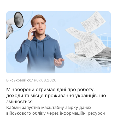
законодавство розмежовує доходи від
господарської діяльності та пасивні доходи
фізичної особи. Саме тому проценти, нараховані
банком на залишок коштів, мають окремий
порядок оподаткування
Військовий облік
07.08.2026
Міноборони отримає дані про роботу,
доходи та місце проживання українців: що
змінюється
Кабмін запустив масштабну звірку даних
військового обліку через інформаційні ресурси