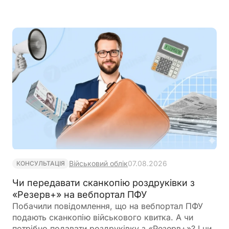
Військовий облік
07.08.2026
КОНСУЛЬТАЦІЯ
Чи передавати сканкопію роздруківки з
«Резерв+» на вебпортал ПФУ
Побачили повідомлення, що на вебпортал ПФУ
подають сканкопію військового квитка. А чи
потрібно подавати роздруківку з «Резерв+»? І чи