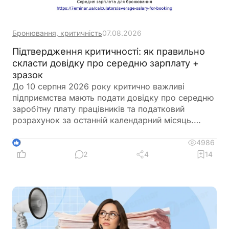
Бронювання, критичність
07.08.2026
Підтвердження критичності: як правильно
скласти довідку про середню зарплату +
зразок
До 10 серпня 2026 року критично важливі
підприємства мають подати довідку про середню
заробітну плату працівників та податковий
розрахунок за останній календарний місяць.
Саме довідка підтверджує виконання одного з
ключових критеріїв для збереження статусу
4986
9
критично важливого підприємства. Її можна
2
4
14
оформити у довільній формі, але важливо
правильно розрахувати середню зарплату
відповідно до чинних вимог. Щоб уникнути
помилок, скористайтеся Калькулятором
«Середня зарплата для бронювання», який
допоможе швидко визначити необхідний