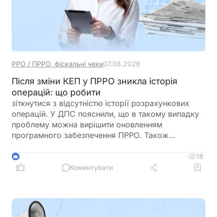
РРО / ПРРО, фіскальні чеки
07.08.2026
Після зміни КЕП у ПРРО зникла історія
операцій: що робити
зіткнутися з відсутністю історії розрахункових
операцій. У ДПС пояснили, що в такому випадку
проблему можна вирішити оновленням
програмного забезпечення ПРРО. Також
податківці нагадали про обов’язок подати
повідомлення за формою J/F1391802 із даними
18
4
нового сертифіката відкритого ключа
Коментувати