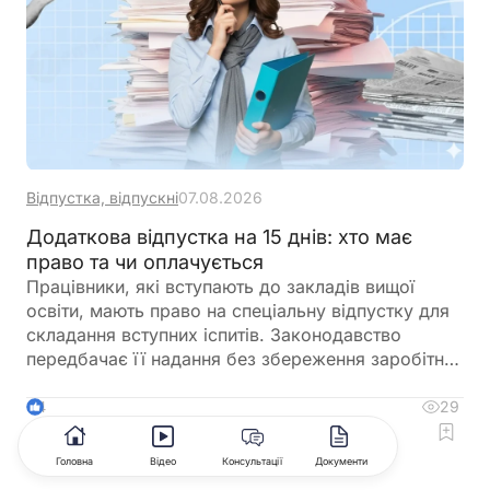
показник та підготувати довідку
Відпустка, відпускні
07.08.2026
Додаткова відпустка на 15 днів: хто має
право та чи оплачується
Працівники, які вступають до закладів вищої
освіти, мають право на спеціальну відпустку для
складання вступних іспитів. Законодавство
передбачає її надання без збереження заробітної
плати, а також окремо враховує час, необхідний
для проїзду до місця проведення іспитів та назад
29
4
Коментувати
Головна
Відео
Консультації
Документи