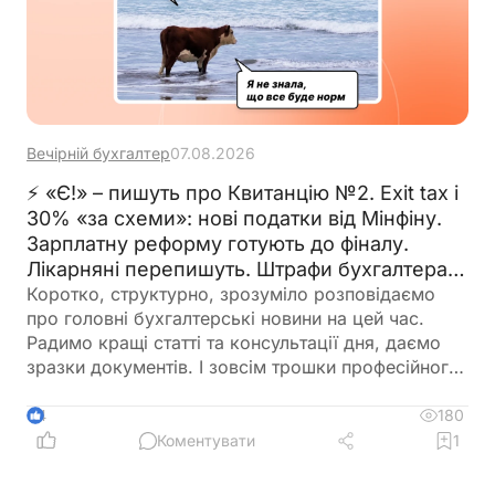
Вечірній бухгалтер
07.08.2026
⚡ «Є!» – пишуть про Квитанцію №2. Exit tax і
30% «за схеми»: нові податки від Мінфіну.
Зарплатну реформу готують до фіналу.
Лікарняні перепишуть. Штрафи бухгалтерам
– теж. 🙋‍♀️ Вечірній бухгалтер від 07.08.2026
Коротко, структурно, зрозуміло розповідаємо
про головні бухгалтерські новини на цей час.
Радимо кращі статті та консультації дня, даємо
зразки документів. І зовсім трошки професійного
гумору 😉
180
4
Коментувати
1