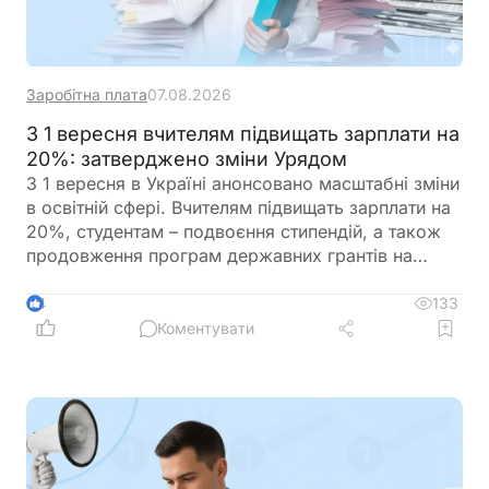
Заробітна плата
07.08.2026
З 1 вересня вчителям підвищать зарплати на
20%: затверджено зміни Урядом
З 1 вересня в Україні анонсовано масштабні зміни
в освітній сфері. Вчителям підвищать зарплати на
20%, студентам – подвоєння стипендій, а також
продовження програм державних грантів на
навчання. Крім того, уряд готує реформу оплати
праці педагогів, яка передбачає нові посадові
133
4
оклади та поступовий перехід від Єдиної тарифної
Коментувати
сітки