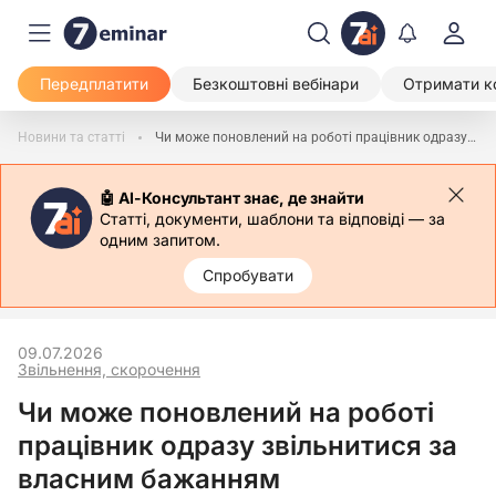
Передплатити
Безкоштовні вебінари
Отримати к
Новини та статті
Чи може поновлений на роботі працівник одразу звільнитися за власним бажанням
🤖 АІ-Консультант знає, де знайти
Статті, документи, шаблони та відповіді — за
одним запитом.
Спробувати
09.07.2026
Звільнення, скорочення
Чи може поновлений на роботі
працівник одразу звільнитися за
власним бажанням