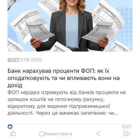
ФОП
07.08.2026
Банк нарахував проценти ФОП: як їх
оподатковують та чи впливають вони на
дохід
ФОП нерідко отримують від банків проценти на
залишок коштів на поточному рахунку,
відкритому для ведення підприємницької
діяльності. Через це виникає запитання: чи
потрібно включати такі суми до
підприємницького доходу та сплачувати з них
21
2
податки як із доходу ФОП. Податкове
Коментувати
1