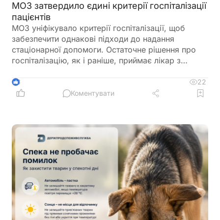
МОЗ затвердило єдині критерії госпіталізації
пацієнтів
МОЗ уніфікувало критерії госпіталізації, щоб
забезпечити однакові підходи до надання
стаціонарної допомоги. Остаточне рішення про
госпіталізацію, як і раніше, приймає лікар з
урахуванням стану пацієнта
22
3
Коментувати