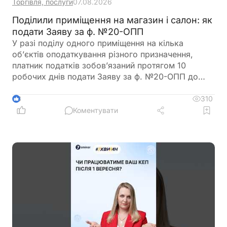
Торгівля, послуги
07.08.2026
Поділили приміщення на магазин і салон: як
подати Заяву за ф. №20-ОПП
У разі поділу одного приміщення на кілька
об’єктів оподаткування різного призначення,
платник податків зобов’язаний протягом 10
робочих днів подати Заяву за ф. №20-ОПП до
податкового органу. У Заяві необхідно вказати
інформацію про закриття попереднього об’єкта і
310
3
створення нових у різних рядках, кожному з яких
Коментувати
буде присвоєно окремий ідентифікатор