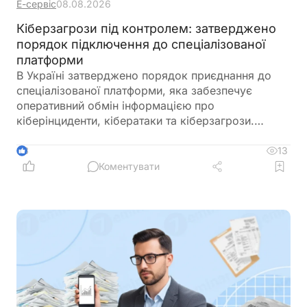
Е-сервіс
08.08.2026
Кіберзагрози під контролем: затверджено
порядок підключення до спеціалізованої
платформи
В Україні затверджено порядок приєднання до
спеціалізованої платформи, яка забезпечує
оперативний обмін інформацією про
кіберінциденти, кібератаки та кіберзагрози.
Новий механізм покликаний посилити взаємодію
між державними органами, операторами
13
3
критичної інфраструктури та іншими суб’єктами
Коментувати
кібербезпеки