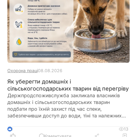
Охорона праці
08.08.2026
Як уберегти домашніх і
сільськогосподарських тварин від перегріву
Держпродспоживслужба закликала власників
домашніх і сільськогосподарських тварин
подбати про їхній захист під час спеки,
забезпечивши доступ до води, тіні та належних
умов утримання. У відомстві також нагадали про
заборону залишати тварин у зачинених
13
3
автомобілях або на прив’язі під прямим сонячним
Коментувати