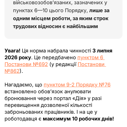
військовозобов’язаних, зазначених у 
пунктах 6—10 цього Порядку, 
лише за 
одним місцем роботи, за яким строк 
трудових відносин є найбільшим
Увага!
 Ця норма набрала чинності 
3 липня 
2026 року
. Це передбачено 
пунктом 6 
Постанови №692
 (у редакції 
Постанови 
№862
).
Нагадаємо, що 
пунктом 9-2 Порядку №76
встановлено обов’язок анулювати 
бронювання через портал «Дія» у разі 
перевищення дозволеної кількості 
заброньованих працівників. І на це у 
роботодавця є 
максимум 10 робочих днів!