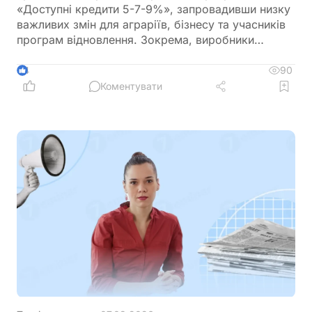
«Доступні кредити 5-7-9%», запровадивши низку
важливих змін для аграріїв, бізнесу та учасників
програм відновлення. Зокрема, виробники
сільськогосподарської продукції отримають
більше можливостей для фінансування
90
4
оборотного капіталу за нижчою ставкою, а з 1
Коментувати
вересня запрацюють нові вимоги для учасників
програми