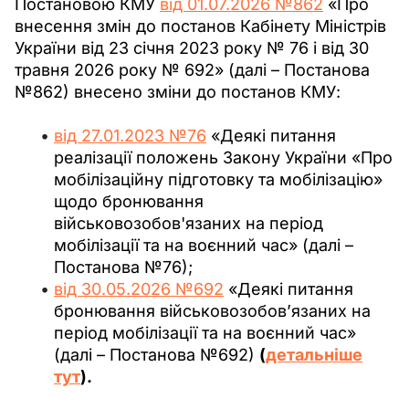
Постановою КМУ 
від 01.07.2026 №862
 «Про 
внесення змін до постанов Кабінету Міністрів 
України від 23 січня 2023 року № 76 і від 30 
травня 2026 року № 692» (далі – Постанова 
№862) внесено зміни до постанов КМУ:
від 27.01.2023 №76
«Деякі питання
реалізації положень Закону України «Про
мобілізаційну підготовку та мобілізацію»
щодо бронювання
військовозобов'язаних на період
мобілізації та на воєнний час» (далі –
Постанова №76);
від 30.05.2026 №692
«Деякі питання
бронювання військовозобов’язаних на
період мобілізації та на воєнний час»
(далі – Постанова №692)
(
детальніше
тут
).