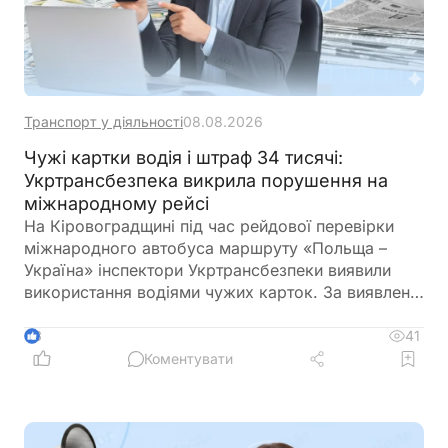
Транспорт у діяльності
08.08.2026
Чужі картки водія і штраф 34 тисячі:
Укртрансбезпека викрила порушення на
міжнародному рейсі
На Кіровоградщині під час рейдової перевірки
міжнародного автобуса маршруту «Польща –
Україна» інспектори Укртрансбезпеки виявили
використання водіями чужих карток. За виявлене
порушення перевізнику загрожує штраф у розмірі
34 тис. грн
41
3
Коментувати