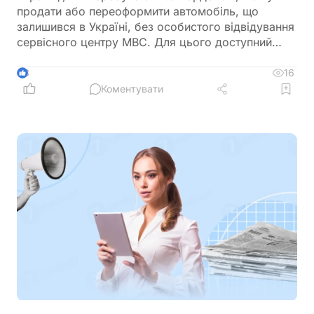
продати або переоформити автомобіль, що
залишився в Україні, без особистого відвідування
сервісного центру МВС. Для цього доступний
онлайн-продаж через Дію або оформлення
довіреності на уповноваженого представника
16
3
Коментувати