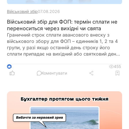
Військовий збір
07.08.2026
Військовий збір для ФОП: термін сплати не
переноситься через вихідні чи свята
Граничний строк сплати авансового внеску з
військового збору для ФОП – єдинників 1, 2 та 4
групи, у разі якщо останній день строку його
сплати припадає на вихідний або святковий день,
не переноситься на операційний день, що настає
за вихідним або святковим днем
455
4
Коментувати