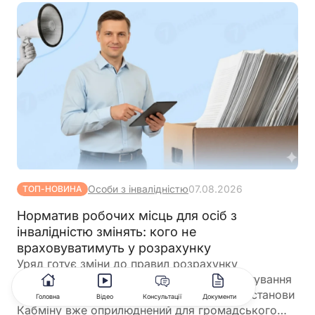
Особи з інвалідністю
07.08.2026
ТОП-НОВИНА
Норматив робочих місць для осіб з
інвалідністю змінять: кого не
враховуватимуть у розрахунку
Уряд готує зміни до правил розрахунку
нормативу робочих місць для працевлаштування
осіб з інвалідністю. Відповідний проєкт постанови
Головна
Відео
Консультації
Документи
Кабміну вже оприлюднений для громадського