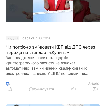
Е-сервіс
07.08.2026
ВІДЕО
Чи потрібно змінювати КЕП від ДПС через
перехід на стандарт «Купина»
Запровадження нових стандартів
криптографічного захисту не означає
автоматичної заміни чинних кваліфікованих
електронних підписів. У ДПС пояснили, чи
залишатимуться дійсними КЕП, видані КНЕДП
ДПС, після переходу на новий стандарт «Купина»
1069
5
та чи потрібно користувачам отримувати нові
Коментувати
1
4
сертифікати