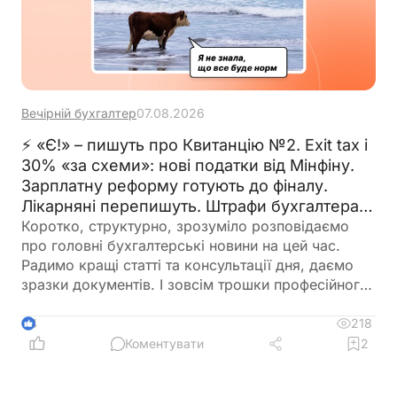
Вечірній бухгалтер
07.08.2026
⚡ «Є!» – пишуть про Квитанцію №2. Exit tax і
30% «за схеми»: нові податки від Мінфіну.
Зарплатну реформу готують до фіналу.
Лікарняні перепишуть. Штрафи бухгалтерам
– теж. 🙋‍♀️ Вечірній бухгалтер від 07.08.2026
Коротко, структурно, зрозуміло розповідаємо
про головні бухгалтерські новини на цей час.
Радимо кращі статті та консультації дня, даємо
зразки документів. І зовсім трошки професійного
гумору 😉
218
4
Коментувати
2