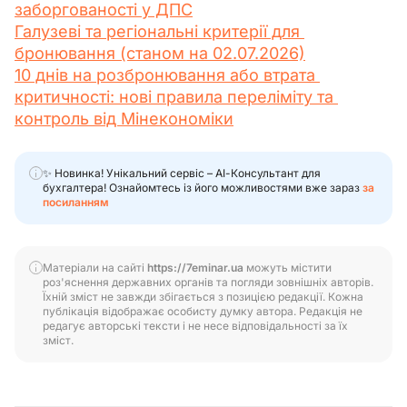
заборгованості у ДПС
Галузеві та регіональні критерії для 
бронювання (станом на 02.07.2026)
10 днів на розбронювання або втрата 
критичності: нові правила переліміту та 
контроль від Мінекономіки
✨ Новинка! Унікальний сервіс – АІ-Консультант для
бухгалтера! Ознайомтесь із його можливостями вже зараз
за
посиланням
Матеріали на сайті
https://7eminar.ua
можуть містити
роз'яснення державних органів та погляди зовнішніх авторів.
Їхній зміст не завжди збігається з позицією редакції. Кожна
публікація відображає особисту думку автора. Редакція не
редагує авторські тексти і не несе відповідальності за їх
зміст.