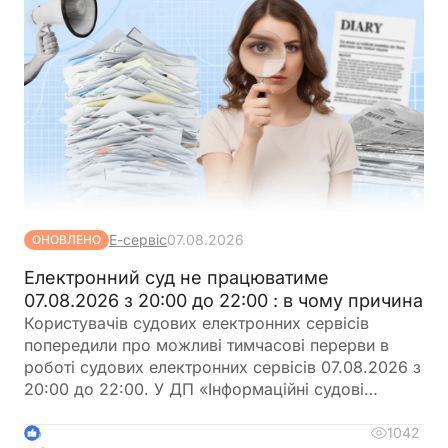
Е-сервіс
07.08.2026
ОНОВЛЕНО
Електронний суд не працюватиме
07.08.2026 з 20:00 до 22:00 : в чому причина
Користувачів судових електронних сервісів
попередили про можливі тимчасові перерви в
роботі судових електронних сервісів 07.08.2026 з
20:00 до 22:00. У ДП «Інформаційні судові
системи» просять врахувати цю інформацію під
час планування роботи із сервісами
1042
6