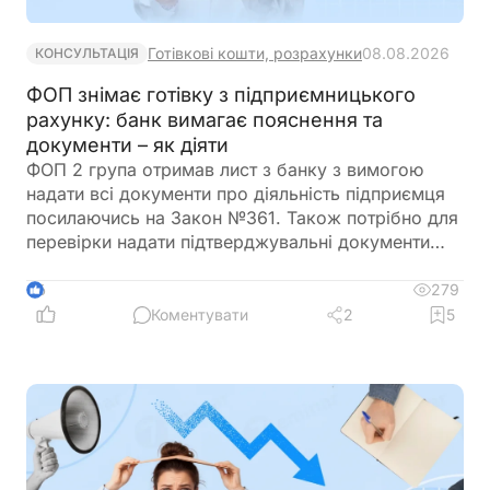
Готівкові кошти, розрахунки
08.08.2026
КОНСУЛЬТАЦІЯ
ФОП знімає готівку з підприємницького
рахунку: банк вимагає пояснення та
документи – як діяти
ФОП 2 група отримав лист з банку з вимогою
надати всі документи про діяльність підприємця
посилаючись на Закон №361. Також потрібно для
перевірки надати підтверджувальні документи
закупівлі товару і пояснення використання
готівкових коштів (в дозволеному об’ємі
279
6
періодично знімаються з поточного рахунку).
Коментувати
2
5
ФОП не обліковує всі операції в господарській
діяльності. Яким чином можна надати пояснення
банку?