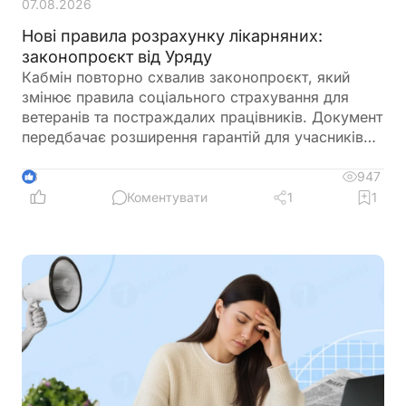
07.08.2026
Нові правила розрахунку лікарняних:
законопроєкт від Уряду
Кабмін повторно схвалив законопроєкт, який
змінює правила соціального страхування для
ветеранів та постраждалих працівників. Документ
передбачає розширення гарантій для учасників
бойових дій і осіб з інвалідністю внаслідок війни
при розрахунку страхових виплат. Також
947
3
пропонується новий механізм оплати лікарняних у
Коментувати
1
1
разі нещасного випадку на виробництві – ще до
завершення офіційного розслідування. Окремо
врегульовується порядок подальших
перерахунків і компенсацій між роботодавцем та
ПФУ