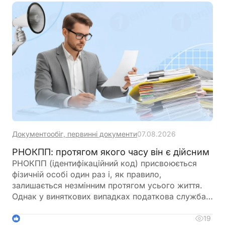
претензії податківців можна безпечно обійти за
допомогою правильного оформлення документів
Документообіг, первинні документи
07.08.2026
РНОКПП: протягом якого часу він є дійсним
РНОКПП (ідентифікаційний код) присвоюється
фізичній особі один раз і, як правило,
залишається незмінним протягом усього життя.
Однак у виняткових випадках податкова служба
все ж може змінити реєстраційний номер.
Розповідаємо, коли це можливо, як
19
1