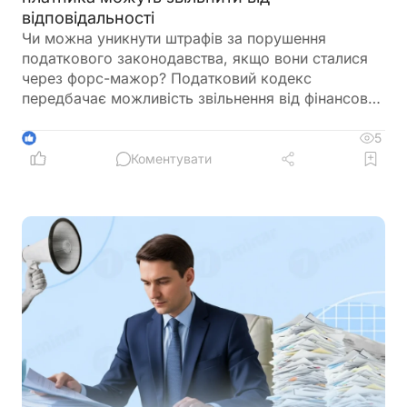
відповідальності
Чи можна уникнути штрафів за порушення
податкового законодавства, якщо вони сталися
через форс-мажор? Податковий кодекс
передбачає можливість звільнення від фінансової
відповідальності, якщо платник доведе, що не
зміг виконати свої обов'язки через обставини
5
1
непереборної сили. Розповідаємо, які саме
Коментувати
обставини визнаються форс-мажором та що
потрібно знати платникам податків