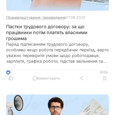
Працевлаштування, переведення
07.08.2026
Пастки трудового договору: за що
працівники потім платять власними
грошима
Перед підписанням трудового договору,
особливо якщо робота передбачає переїзд, варто
уважно перевірити умови щодо роботодавця,
зарплати, графіка роботи, підстав звільнення та
інших положень, які можуть створити ризики для
працівника
50
4
Коментувати