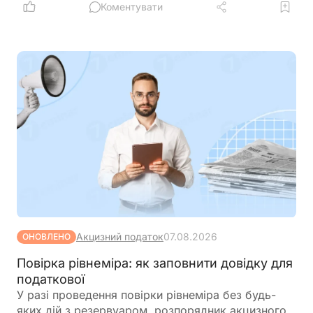
виправляються помилки в Державному реєстрі
Коментувати
фізичних осіб та скільки часу займає отримання
довідки про зміну РНОКПП.
Акцизний податок
07.08.2026
ОНОВЛЕНО
Повірка рівнеміра: як заповнити довідку для
податкової
У разі проведення повірки рівнеміра без будь-
яких дій з резервуаром, розпорядник акцизного