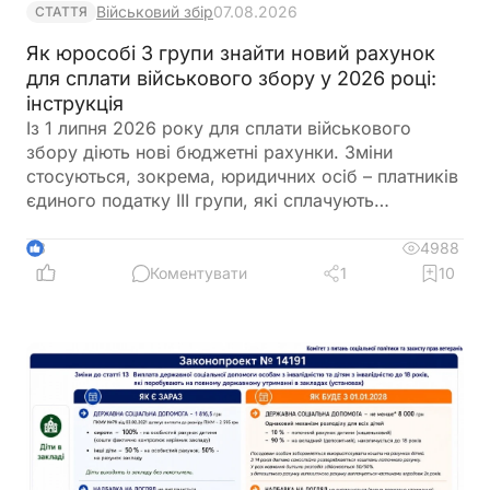
Військовий збір
07.08.2026
СТАТТЯ
Як юрособі 3 групи знайти новий рахунок
для сплати військового збору у 2026 році:
інструкція
Із 1 липня 2026 року для сплати військового
збору діють нові бюджетні рахунки. Зміни
стосуються, зокрема, юридичних осіб – платників
єдиного податку ІІІ групи, які сплачують
військовий збір за ставкою 1% від доходу. У
статті розповідаємо, чому запроваджено нові
4988
3
рахунки, наводимо перелік кодів класифікації
Коментувати
1
10
доходів бюджету, пояснюємо, який із них
застосовувати юрособам ІІІ групи, а також
покроково показуємо, як знайти актуальний
рахунок для сплати військового збору на
вебпорталі ДПС. Крім того, нагадаємо строки
сплати та звернемо увагу на важливі нюанси, щоб
уникнути помилок під час перерахування коштів