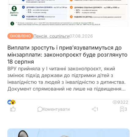
Пенсія, соцпільги
07.08.2026
ОНОВЛЕНО
Виплати зростуть і прив’язуватимуться до
мінзарплати: законопроєкт буде розглянуто
18 серпня
ВРУ прийняла у І читанні законопроєкт, який
змінює підхід держави до підтримки дітей з
інвалідністю та людей з інвалідністю з дитинства.
Документ спрямований не лише на підвищення
виплат, а й на створення комплексної системи
допомоги родинам – із цифровими сервісами,
9322
5
послугами підтримки та можливістю гідного життя
Коментувати
1
3
без зайвої бюрократії. На засідання 28 липня
Комітет схвалив текст порівняльної таблиці до
законопроєкту з пропозиціями і поправками
народних депутатів України та рекомендував ВРУ