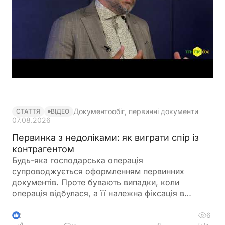
Документообіг, первинні документи
СТАТТЯ
ВІДЕО
07.08.2026
Первинка з недоліками: як виграти спір із
контрагентом
Будь-яка господарська операція
супроводжується оформленням первинних
документів. Проте бувають випадки, коли
операція відбулася, а її належна фіксація в
первинному документі – ні. Які наслідки можуть
мати такі недоліки, якщо між сторонами угоди
6
2