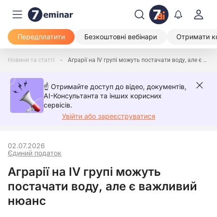
Передплатити
Безкоштовні вебінари
Отримати к
Новини та статті
Аграрії на IV групі можуть постачати воду, але є важливий нюанс
☝️ Отримайте доступ до відео, документів,
AI-Консультанта та інших корисних
сервісів.
Увійти або зареєструватися
02.07.2026
Єдиний податок
Аграрії на IV групі можуть
постачати воду, але є важливий
нюанс