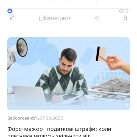
10
3
Коментувати
Заборгованість
07.08.2026
Форс-мажор і податкові штрафи: коли
платника можуть звільнити від