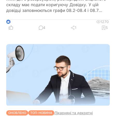
складу має подати коригуючу Довідку. У цій
довідці заповнюються графи 08.2-08.4 і 08.7
Таблиці 1, де зазначаються дані про резервуар,
на якому встановлено рівнемір
1270
5
4
1
5
Лікарняні та декретні
ОНОВЛЕНО
ТОП-НОВИНА