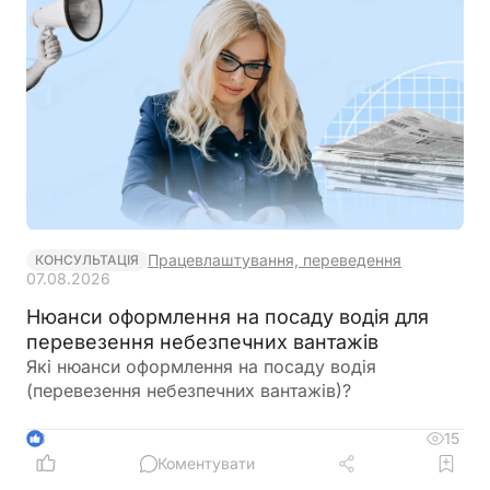
за результатами розгляду прийняти зазначений
законопроєкт у другому читанні та в цілому з
необхідними техніко-юридичними правками
Працевлаштування, переведення
КОНСУЛЬТАЦІЯ
07.08.2026
Нюанси оформлення на посаду водія для
перевезення небезпечних вантажів
Які нюанси оформлення на посаду водія
(перевезення небезпечних вантажів)?
15
3
Коментувати