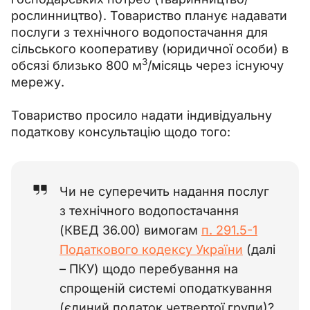
рослинництво). Товариство планує надавати 
послуги з технічного водопостачання для 
сільського кооперативу (юридичної особи) в 
3
обсязі близько 800 м
/місяць через існуючу 
мережу. 
Товариство просило надати індивідуальну 
податкову консультацію щодо того:
Чи не суперечить надання послуг
з технічного водопостачання
(КВЕД 36.00) вимогам
п. 291.5-1
Податкового кодексу України
(далі
– ПКУ) щодо перебування на
спрощеній системі оподаткування
(єдиний податок четвертої групи)?