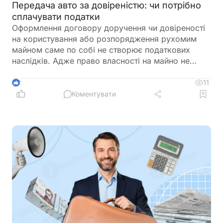
Передача авто за довіреністю: чи потрібно
сплачувати податки
Оформлення договору доручення чи довіреності
на користування або розпорядження рухомим
майном саме по собі не створює податкових
наслідків. Адже право власності на майно не
переходить до повіреного. Обов’язок зі сплати
ПДФО виникає лише тоді, коли відбувається
11
2
фактичний продаж майна та зміна його власника
Коментувати