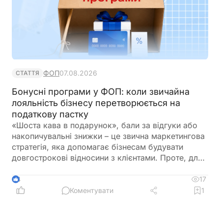
ФОП
07.08.2026
СТАТТЯ
Бонусні програми у ФОП: коли звичайна
лояльність бізнесу перетворюється на
податкову пастку
«Шоста кава в подарунок», бали за відгуки або
накопичувальні знижки – це звична маркетингова
стратегія, яка допомагає бізнесам будувати
довгострокові відносини з клієнтами. Проте, для
підприємців на спрощеній системі оподаткування
така практика може створити серйозні проблеми
17
4
під час податкової перевірки. У цій статті
Коментувати
1
розберемо що саме бачить податкова у бонусах,
де бізнес дійсно ризикує, а в яких випадках