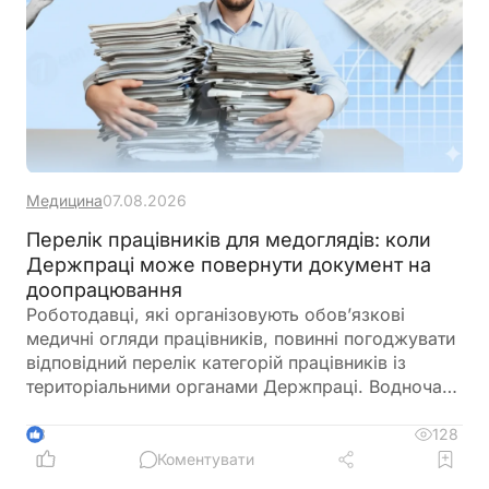
Медицина
07.08.2026
Перелік працівників для медоглядів: коли
Держпраці може повернути документ на
доопрацювання
Роботодавці, які організовують обов’язкові
медичні огляди працівників, повинні погоджувати
відповідний перелік категорій працівників із
територіальними органами Держпраці. Водночас
лікар з гігієни праці не може безпідставно
відмовити у погодженні такого переліку, але має
128
3
право перевірити його відповідність
Коментувати
законодавчим вимогам та умовам праці на