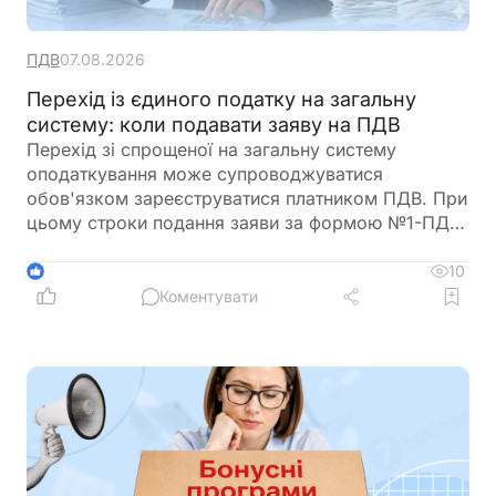
ПДВ
07.08.2026
Перехід із єдиного податку на загальну
систему: коли подавати заяву на ПДВ
Перехід зі спрощеної на загальну систему
оподаткування може супроводжуватися
обов'язком зареєструватися платником ПДВ. При
цьому строки подання заяви за формою №1-ПДВ
залежать від того, чи є така реєстрація
обов'язковою, чи підприємець вирішив отримати
10
1
статус платника ПДВ добровільно. Пояснюємо,
Коментувати
коли саме потрібно подати заяву, щоб уникнути
порушень