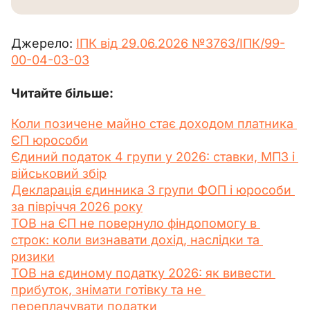
Джерело: 
ІПК від 29.06.2026 №3763/ІПК/99-
00-04-03-03
Читайте більше:
Коли позичене майно стає доходом платника 
ЄП юрособи
Єдиний податок 4 групи у 2026: ставки, МПЗ і 
військовий збір
Декларація єдинника 3 групи ФОП і юрособи 
за півріччя 2026 року
ТОВ на ЄП не повернуло фіндопомогу в 
строк: коли визнавати дохід, наслідки та 
ризики
ТОВ на єдиному податку 2026: як вивести 
прибуток, знімати готівку та не 
переплачувати податки