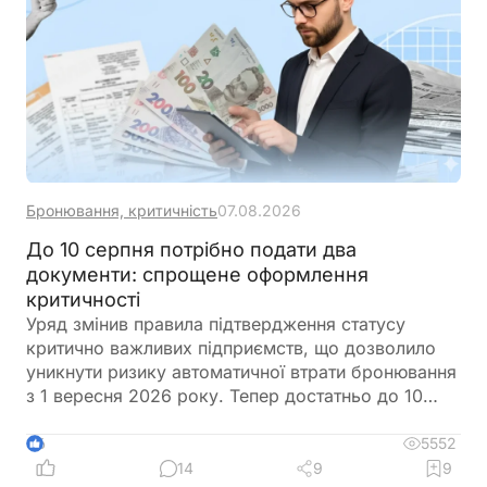
Бронювання, критичність
07.08.2026
До 10 серпня потрібно подати два
документи: спрощене оформлення
критичності
Уряд змінив правила підтвердження статусу
критично важливих підприємств, що дозволило
уникнути ризику автоматичної втрати бронювання
з 1 вересня 2026 року. Тепер достатньо до 10
серпня подати довідку про розмір нарахованої
середньої заробітної плати застрахованих осіб –
5552
6
працівників та податковий розрахунок, після чого
14
9
9