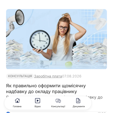
підприємстві. Якщо подані матеріали не
підтверджують необхідність медоглядів або
перелік складено неповно, документ можуть
повернути роботодавцю на доопрацювання із
зауваженнями
Заробітна плата
07.08.2026
КОНСУЛЬТАЦІЯ
Як правильно оформити щомісячну
надбавку до окладу працівнику
Як правильно оформити щомісячну надбавку до
окладу працівнику?
Головна
Відео
Консультації
Документи