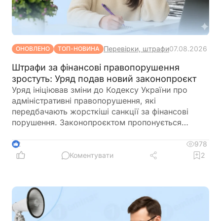
Перевірки, штрафи
07.08.2026
ОНОВЛЕНО
ТОП-НОВИНА
Штрафи за фінансові правопорушення
зростуть: Уряд подав новий законопроєкт
Уряд ініціював зміни до Кодексу України про
адміністративні правопорушення, які
передбачають жорсткіші санкції за фінансові
порушення. Законопроєктом пропонується
збільшити як строки притягнення до
відповідальності, так і розміри штрафів від 850 до
978
2
1190 грн, а за повторне правопорушення
Коментувати
2
протягом року від 1020 до 1360 грн