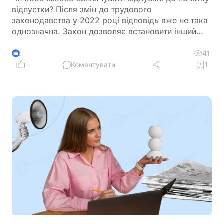
відпустки? Після змін до трудового
законодавства у 2022 році відповідь вже не така
однозначна. Закон дозволяє встановити інший
строк виплати, але лише за умови, що це
передбачено трудовим або колективним
41
2
договором. Розбираємося, коли роботодавець
Коментувати
1
може виплатити відпускні після початку відпустки
та яких помилок варто уникати